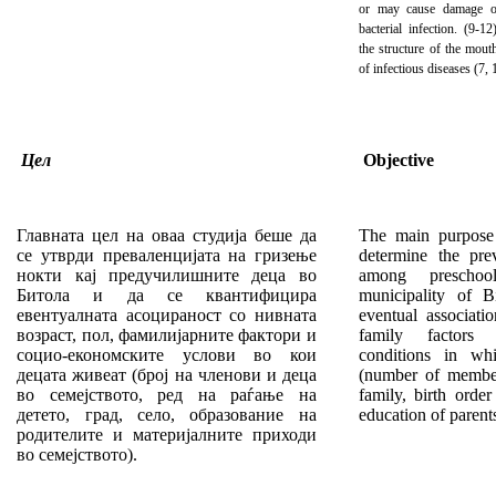
or may cause damage of
bacterial infection. (9
the structure of the mout
of infectious diseases (7, 
Цел
Objective
Главната цел на оваа студија беше да
The main purpose 
се утврди преваленцијата на гризење
determine the pre
нокти кај предучилишните деца во
among preschoo
Битола и да се квантифицира
municipality of B
евентуалната асоцираност со нивната
eventual associati
возраст, пол, фамилијарните фактори и
family factors 
социо-економските услови во кои
conditions in whi
децата живеат (број на членови и деца
(number of member
во семејството, ред на раѓање на
family, birth order 
детето, град, село, образование на
education of parent
родителите и материјалните приходи
во семејството).