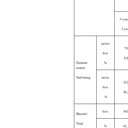
3
год
3 ye
д
a
/
yes
79
б
r
/
n
8,
Гризење
%
нокти/
Nail biting
н
e
/
no
32
б
r
/
n
36,
%
б
r
/
n
40
Вкупно/
Total
%
45,