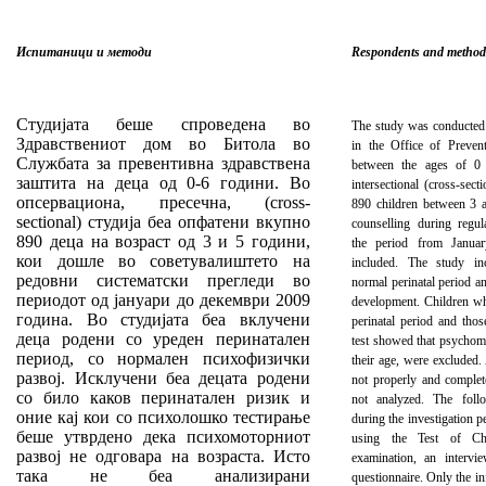
Испитаници и методи
Respondents and method
Студијата беше спроведена во
The study was conducted 
Здравствениот дом во Битола во
in the Office of Preven
Службата за превентивна здравствена
between the ages of 0 
заштита на деца од 0-6 години. Во
intersectional (cross-sect
опсервациона, пресечна, (cross-
890 children between 3 
sectional) студија беа опфатени вкупно
counselling during regu
890 деца на возраст од 3 и 5 години,
the period from Janua
кои дошле во советувалиштето на
included. The study in
редовни систематски прегледи во
normal perinatal period 
периодот од јануари до декември 2009
development. Children w
година. Во студијата беа вклучени
perinatal period and tho
деца родени со уреден перинатален
test showed that psychom
период, со нормален психофизички
their age, were excluded.
развој. Исклучени беа децата родени
not properly and complet
со било каков перинатален ризик и
not analyzed. The foll
оние кај кои со психолошко тестирање
during the investigation p
беше утврдено дека психомоторниот
using the Test of Chut
развој не одговара на возраста. Исто
examination, an intervi
така не беа анализирани
questionnaire. Only the i