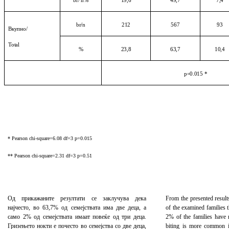
br/ n%
19,6
49,7
7,4
br/n
212
567
93
Вкупно
/
Total
%
23,8
63,7
10,4
р
=0.015
*
* Pearson chi-square=6.08 df=3 p=0.015
** Pearson chi-square=2.31 df=3 p=0.51
Од прикажаните резултати се заклучува дека
From the presented result
најчесто, во 63,7% од семејствата има две деца, а
of the examined families 
само 2% од семејствата имаат повеќе од три деца.
2% of the families have 
Гризењето нокти е почесто во семејства со две деца,
biting is more common i