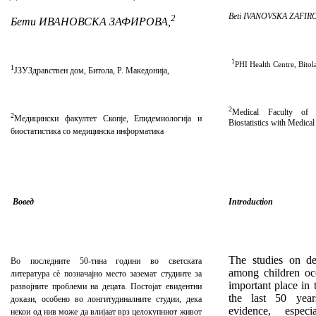
Beti IVANOVSKA ZAFIR
2
Бети ИВАНОВСКА ЗАФИРОВА,
1
PHI Health Centre
, Bitol
1
ЈЗУЗдравствен дом, Битола, Р. Македонија,
2
Medical Faculty of 
2
Медицински факултет Скопје, Епидемиологија и
Biostatistics with Medical
биостатистика со медицинска информатика
Вовед
Introduction
The studies on de
Во последните 50-тина години во светската
among children oc
литература сè позначајно место заземат студиите за
important place in t
развојните проблеми на децата. Постојат евидентни
the last 50 year
докази, особено во лонгитудиналните студии, дека
evidence, especi
некои од нив може да влијаат врз целокупниот живот