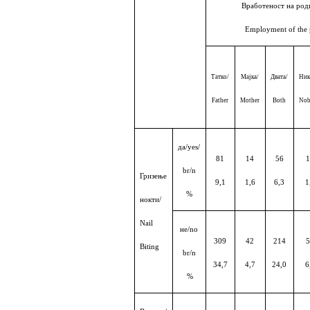
Вработеност
на род
Employment of the 
Татко
/
Мајка
/
Двата
/
Ник
Father
Mother
Both
Nob
да
/yes/
81
14
56
br/n
Гризење
9,1
1,6
6,3
1
%
нокти
/
Nail
не
/no
309
42
214
Biting
br/n
34,7
4,7
24,0
6
%