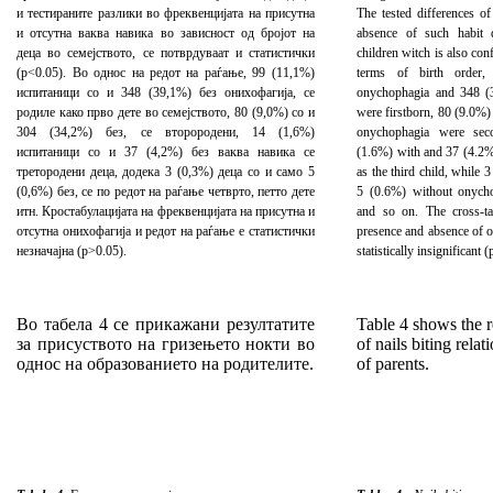
и тестираните разлики во фреквенцијата на присутна
The tested differences o
и отсутна ваква навика во зависност од бројот на
absence of such habit
деца во семејството, се потврдуваат и статистички
children witch is also conf
(p<0.05). Во однос на редот на раѓање, 99 (11,1%)
terms of birth order,
испитаници со и 348 (39,1%) без онихофагија, се
onychophagia and 348 (
родиле како прво дете во семејството, 80 (9,0%) со и
were firstborn, 80 (9.0%
304 (34,2%) без, се второродени, 14 (1,6%)
onychophagia were seco
испитаници со и 37 (4,2%) без ваква навика се
(1.6%) with and 37 (4.2%
третородени деца, додека 3 (0,3%) деца со и само 5
as the third child, while 
(0,6%) без, се по редот на раѓање четврто, петто дете
5 (0.6%) without onych
итн. Кростабулацијата на фреквенцијата на присутна и
and so on. The cross-ta
отсутна онихофагија и редот на раѓање е статистички
presence and absence of
o
незначајна (p>0.05).
statistically insignificant 
Во табела 4 се прикажани резултатите
Table 4 shows the r
за присуството на гризењето нокти во
of nails biting rela
однос на образованието на родителите.
of parents.