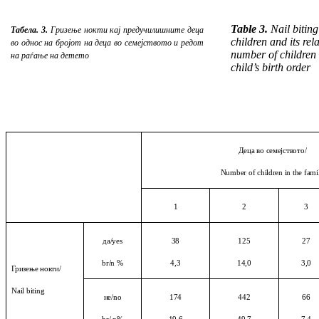
Table 3.
Nail bitin
Табела. 3.
Гризење нокти кај предучилишните деца
children and its rel
во однос на бројот на деца во семејството и редот
number of children 
на раѓање на детето
child’s birth order
Деца во семејството
/
Number of children in the fami
1
2
3
да
/yes
38
125
27
br/n %
4,3
14,0
3,0
Гризење нокти
/
Nail biting
не
/no
174
442
66