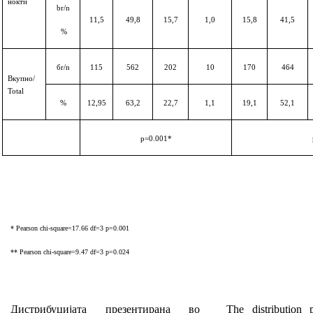
нокти
br/n
11,5
49,8
15,7
1,0
15,8
41,5
%
б
r/n
115
562
202
10
170
464
Вкупно
/
Total
%
12,95
63,2
22,7
1,1
19,1
52,1
р
=0.001
*
* Pearson chi-square=17.66 df=3 p=0.001
** Pearson chi-square=9.47 df=3 p=0.024
Дистрибуцијата презентирана во
The distribution 