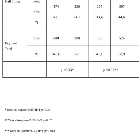
Nail biting
не
/no
474
220
297
397
br/n
53,3
24,7
33,4
44,6
%
br/n
600
290
366
524
Вкупно
/
Total
%
67,4
32,6
41,1
58,9
р
=0.33
*
р
=0.07
**
*Yates chi-square=0.95 df=1 p=0.33
**Yates chi-square=3.33 df=3 p=0.07
***Yates chi-square=6.13 df=1 p=0.013