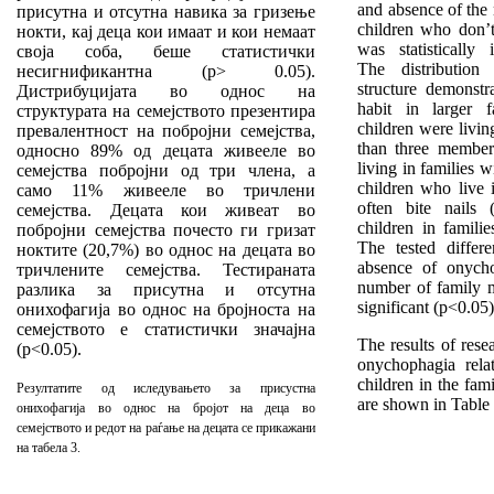
and absence of the 
присутна и отсутна навика за гризење
children who don’
нокти, кај деца кои имаат и кои немаат
was statistically 
своја соба, беше статистички
The distribution
несигнификантна (p> 0.05).
structure demonstr
Дистрибуцијата во однос на
habit in larger f
структурата на семејството презентира
children were livin
превалентност на побројни семејства,
than three membe
односно 89% од децата живееле во
living in families 
семејства побројни од три члена, а
children who live 
само 11% живееле во тричлени
often bite nails
семејства. Децата кои живеат во
children in famili
побројни семејства почесто ги гризат
The
tested diffe
ноктите (20,7%) во однос на децата во
absence of onycho
тричлените семејства. Тестираната
number of family me
разлика за присутна и отсутна
significant (p<0.05)
онихофагија во однос на бројноста на
семејството е статистички значајна
The results of rese
(p<0.05).
onychophagia rela
children in the fami
Резултатите од иследувањето за присустна
are shown in Table 
онихофагија во однос на бројот на деца во
семејството и редот на раѓање на децата се прикажани
на табела 3.