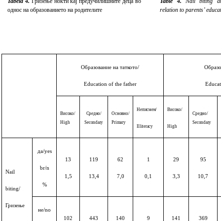
Tabela 4.
Гризење нокти кај предучилишните деца во
Table 4
.
Nail biting 
однос на образованието на родителите
relation to parents’ educa
Образование на таткото
/
Образо
Education of the father
Educat
Неписмен
/
Високо
/
Високо
/
Средно
/
Основно
/
Средно
/
High
Secondary
Primary
Secondary
Illiteracy
High
да
/yes
13
119
62
1
29
95
br/n
Nail
1,5
13,4
7,0
0,1
3,3
10,7
%
biting/
Гризење
не
/no
102
443
140
9
141
369