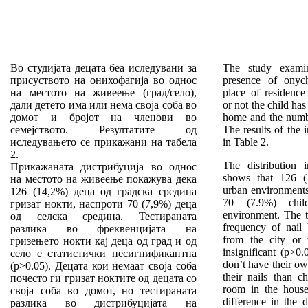
Во студијата децата беа иследувани за
T
he study exami
присуството на онихофагија во однос
presence of onyc
на местото на живеење (град/село),
place of residence 
дали детето има или нема своја соба во
or not the child ha
домот и бројот на членови во
home and the numb
семејството. Резултатите од
The results of the 
иследувањето се прикажани на табела
in Table 2.
2.
The distribution 
Прикажаната дистрибуција во однос
shows that 126 (
на местото на живеење покажува дека
urban environments 
126 (14,2%) деца од градска средина
70 (7.9%) chil
гризат нокти, наспроти 70 (7,9%) деца
environment. The t
од селска средина. Тестираната
frequency of nail
разлика во фреквенцијата на
from the city or vi
гризењето нокти кај деца од град и од
insignificant (p>0
село е статистички несигнификантна
don’t have their o
(p>0.05). Децата кои немаат своја соба
their nails than c
почесто ги гризат ноктите од децата со
room in the house
своја соба во домот, но тестираната
difference in the d
разлика во дистрибуцијата на