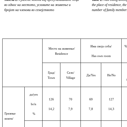
во однос на местото, условите на живеење и
the place of residence, the
бројот на членови во семејството
number of family member
Има своја соба
/
Ч
Место на живеење
/
Residence
Has own room
Град
/
Село
/
Да
/Yes
Не
/No
Town
Village
да
/yes
126
70
69
127
br/n
14,2
7,9
7,8
14,3
Гризење
%
нокти
/