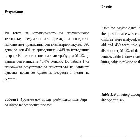
Results
Резултати
After the psychological t
Во текот на истражувањето по психолошкото
the questionnaire was co
тестирање, педијатрискиот преглед и соодветно
children were analyzed,
пополнетиот прашалник, беа анализирани вкупно 890
old and 489 were five y
деца, од кои 401 на тригодишна и 489 на петгодишна
distribution, 51.6% of th
возраст. Во однос на половата дистрибуција 51,6% од
female.
Table 1 shows the 
децата беа машки, а 48,4% женски. Во табела 1 се
biting habit in relation to 
прикажани резултатите за присуството на навиката
гризење нокти во однос на возраста и полот на
децата.
Table 1.
Nail biting among
Табела 1.
Гризење нокти кај предучилишните деца
the age and sex
во однос на возраста и полот