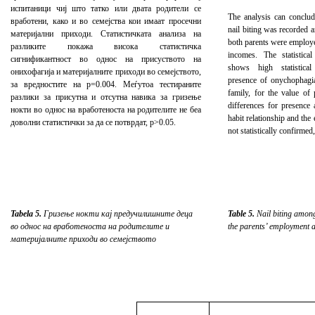
испитаници чиј што татко или двата родители се
The a
nalysis can conclud
вработени, како и во семејства кои имаат просечни
nail biting was recorded 
материјални приходи. Статистичката анализа на
both parents were employe
разликите покажа висока статистичка
incomes. The statistica
сигнификантност во однос на присуството на
shows high statistical
онихофагија и материјалните приходи во семејството,
presence of onychophagia
за вредностите на p=0.004. Меѓутоа тестираните
family, for the value of
разлики за присутна и отсутна навика за гризење
differences for presence 
нокти во однос на вработеноста на родителите не беа
habit relationship and th
доволни статистички за да се потврдат, p>0.05.
not statistically confirmed
Tabela 5.
Гризење нокти кај предучилишните деца
Table 5
.
Nail biting among
во однос на вработеноста на родителите и
the parents’ employment a
материјалните приходи во семејството