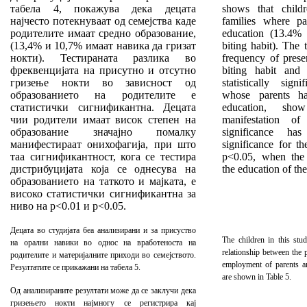
табела 4, покажува дека децата
shows that child
најчесто потекнуваат од семејства каде
families where pa
родителите имаат средно образование,
education (13.4%
(13,4% и 10,7% имаат навика да гризат
biting habit). The t
нокти). Тестираната разлика во
frequency of prese
фреквенцијата на присутно и отсутно
biting habit and 
гризење нокти во зависност од
statistically sign
образованието на родителите е
whose parents h
статистички сигнификантна. Децата
education, show
чии родители имаат висок степен на
manifestation of
образование значајно помалку
significance has
манифестираат онихофагија, при што
significance for t
таа сигнификантност, кога се тестира
p<0.05, when the d
дистрибуцијата која се однесува на
the education of the
образованието на таткото и мајката, е
високо статистички сигнификантна за
ниво на p<0.01 и p<0.05.
Децата во студијата беа анализирани и за присуство
The
children in this stu
на орални навики во однос на вработеноста на
relationship between the 
родителите и материјалните приходи во семејството.
employment of parents a
Резултатите се прикажани на табела 5.
are shown in Table 5.
Од анализираните резултати може да се заклучи дека
гризењето нокти најмногу се регистрира кај