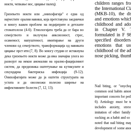
children ranges f
нокти, чепкање нос, цицање палец).
the International Cl
(MKB-10), the dis
Гризењето нокти или „онихофагија“ е една од
and emotions which
најчестите орални навики, која претставува заеднички
childhood and adol
и многу важен проблем на педијатрите и детските
in Chapter V. T
стоматолози (4-6). Етиологијата треба да се бара во
formulated in F 98
семејството и вклучува анксиозност, стрес,
specified disorder
осаменост, напуштеност, имитирање на други
emotions that
us
членови од семејството, трансформација од навиката
childhood of the ad
цицање прст итн (7, 8). Во многу студии се истакнува
nose picking, thum
дека гризењето нокти може да има значајна улога во
развојот на некои аномалии на орално-фацијалниот
систем, да предизвика оштетување на кутикулите и
секундарна бактериска инфекција (9-12).
Онихофагијата може да ја оштети структурата на
устата и да овозможи полесно ширење на
Nail biting, or “onycho
инфективните болести (7, 12, 13).
common oral habits amon
important concern for pedi
6). Aetiology must be t
includes anxiety, stres
imitation of other famil
sucking as a habit and so 
noted that nail biting may
development of some anoma