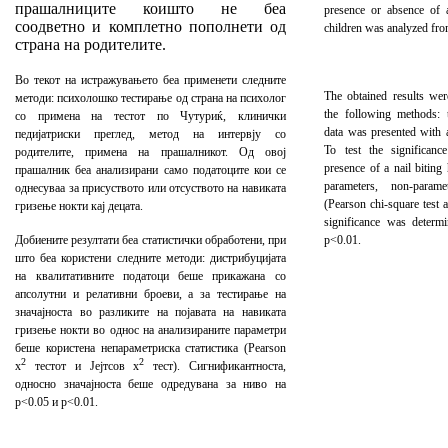
прашалниците коишто не беа
presence or absence of 
соодветно и комплетно пополнети од
children was analyzed from
страна на родителите.
Во текот на истражувањето беа применети следните
The obtained results were
методи: психолошко тестирање од страна на психолог
the following methods: t
со примена на тестот по Чутуриќ, клинички
data was presented with 
педијатриски преглед, метод на интервју со
To test the significanc
родителите, примена на прашалникот. Од овој
presence of a nail biting
прашалник беа анализирани само податоците кои се
parameters, non-parame
однесуваа за присуството или отсуството на навиката
(Pearson chi-square test 
гризење нокти кај децата.
significance was determ
Добиените резултати беа статистички обработени, при
p<0.01.
што беа користени следните методи: дистрибуцијата
на квалитативните податоци беше прикажана со
апсолутни и релативни броеви, а за тестирање на
значајноста во разликите на појавата на навиката
гризење нокти во однос на анализираните параметри
беше користена непараметриска статистика (Pearson
2
2
x
тестот и Јејтсов x
тест). Сигнификантноста,
односно значајноста беше одредувана за ниво на
p<0.05 и p<0.01.