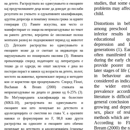
studies, that some
на детето. Растројствата во однесувањето и емоциите
problems may affect
кај предучилишните деца може да доведат до послаби
child.
резултати во учењето и едукативните квалификации,
адултна депресија и понатаму помала грижа за идните
Distortions in be
генерации (1). Раните искуства, кои често се
among preschool 
манифестираат со знаци на неприлагодување во текот
inferior results 
на раното детство, веројатно ќе овозможат полош
educational qua
ментален развој во подоцнежниот период од животот
depression and l
(2). Детските растројства во однесувањето и
generations (1). Ea
емоциите може да се сметаат за индикатори на
often manifested 
нарушувањата во пошироката околина (3). Нивната
during the early c
преваленција според податоците од литературата е
provide poorer m
тешко да се одреди, но општ заклучок е дека во
later stages of life
(
постојан пораст и зависи од возраста на детето, полот,
in behaviour a
местото на живеење, временскиот период и методите
considered as indica
кои се користени при проценувањето. Според Flouri,
the wider envir
Buchanan & Bream (2000) стапката на
prevalence accord
неприлагодување на децата се движи од 6-25% (3).
literature is diffic
Во Меѓународната класификација на болестите
general conclusion i
(MKБ-10), растројствата во однесувањето и
growing and depen
емоциите кои што почнуваат во детството и
sex, place of res
адолесценцијата се сместени во глава V, а оралните
methods which are 
навики се формулирани во F, 98,8 како други
According to Fl
растројства на односите и емоциите што обично
Bream (2000) the r
почнуваат во детството и адолесценцијата (гризење