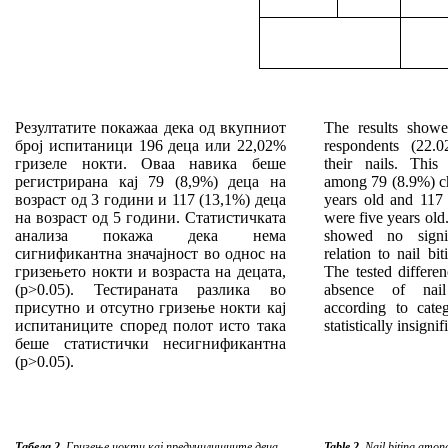
Резултатите покажаа дека од вкупниот
The results showe
број испитаници 196 деца или 22,02%
respondents (22.0
гризеле нокти. Оваа навика беше
their nails.
This 
регистрирана кај 79 (8,9%) деца на
among 79 (8.9%) c
возраст од 3 години и 117 (13,1%) деца
years old and 117
на возраст од 5 години. Статистичката
were five years old
анализа покажа дека нема
showed no signif
сигнификантна значајност во однос на
relation to nail bi
гризењето нокти и возраста на децата,
The tested differe
(p>0.05). Тестираната разлика во
absence of nail
присутно и отсутно гризење нокти кај
according to cate
испитаниците според полот исто така
statistically insigni
беше статистички несигнификантна
(p>0.05).
Табела 2.
Гризење нокти кај предучилишните деца
Table 2.
Nail biting among