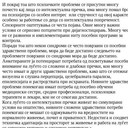
И покрај тоа што психичките проблеми се присутни многу
почесто кај лица со интелектуална пречка, има многу помал бро
на психијатри со особен интерес или стручност од овој каракте
особено за работење со деца со интелектуална попреченост.
Сензорните оштетувања се честа појава. Овие многу важни
услови се сериозно потценети при дијагностицирањ. Многу че
не се развиени и имплементирани ниту посебни програми за
контрола.
Поради тоа што некои синдроми се често поврзани со посебни
здравствени проблеми, мора да биде достапно следењето на
проблемите поврзани со синдроми мора да биде достапно.
Анкетираните ја потенцираат потребата од посветување посеб
внимание на луѓето со сложени и длабоки пречки, кои многу
често имаат и други здравствени проблеми, како што се отежна
визуелна и слушна перцепција, целебралната парализа,
епилепсијата и растројствата при исхраната. Нивните здравств
проблеми понекогаш имаат потреба од посебно обучени
медицински сестри, сродни професионалци, психолошки
терапевти и лекари, кои не се секогаш достапни.
Кога луѓето со интелектуални пречки живеат во симулирани
услови на општество, нивните сложени здравствени потреби
понекогаш се мешаат со одржувањето на вредностите на
нормалното живеење, почит и приватност. Недостига и соодве
техничка адаптација на просторот за живеење и работа на луѓе
со сериозни моторни и сензорни оштетувања.