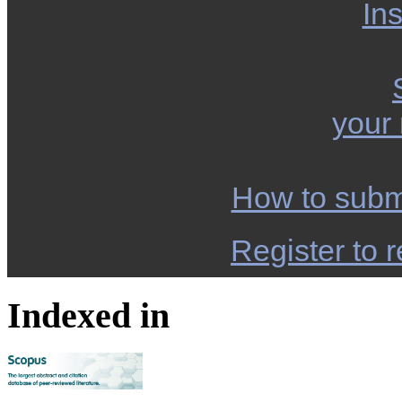
Ins
your
How to subm
Register to r
Indexed in