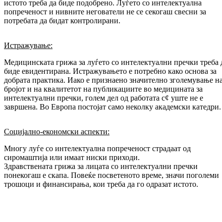
истото треба да биде подобрено. Луѓето со интелектуална
попреченост и нивните негователи не се секогаш свесни за
потребата да бидат контролирани.
Истражување:
Медицинската грижа за луѓето со интелектуални пречки треба 
биде евидентирана. Истражувањето е потребно како основа за
добрата практика. Иако е признаено значително зголемување н
бројот и на квалитетот на публикациите во медицината за
интелектуални пречки, голем дел од работата с¢ уште не е
завршена. Во Европа постојат само неколку академски катедри.
Социјално-економски аспекти:
Многу луѓе со интелектуална попреченост страдаат од
сиромаштија или имаат ниски приходи.
Здравствената грижа за лицата со интелектуални пречки
понекогаш е скапа. Повеќе посветеното време, значи поголеми
трошоци и финансирања, кои треба да го одразат истото.