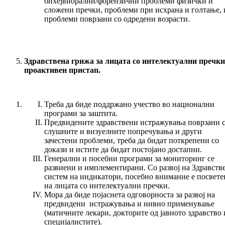
бихејвиорални/форензични проблеми физички и
сложени пречки, проблеми при исхрана и голтање, 
проблеми поврзани со одредени возрасти.
Здравствена грижа за лицата со интелектуални пречки
проактивен пристап.
Треба да биде поддржано учество во национални
програми за заштита.
Предвидените здравствени истражувања поврзани 
слушните и визуелните попречувања и други
зачестени проблеми, треба да бидат поткрепени со
докази и истите да бидат постојано достапни.
Генерални и посебни програми за мониторинг се
развиени и имплементирани. Со развој на Здравств
систем на индикатори, посебно внимание е посвете
на лицата со интелектуални пречки.
Мора да биде појаснета одговорноста за развој на
предвидени истражувања и нивно применување
(матичните лекари, докторите од јавното здравство 
специјалистите).