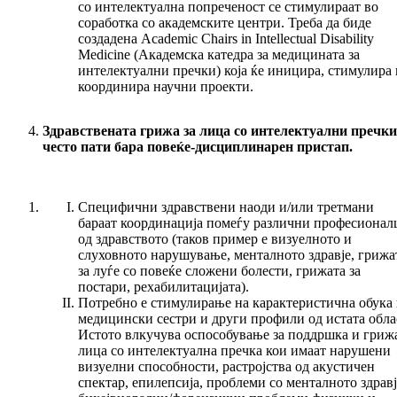
со интелектуална попреченост се стимулираат во
соработка со академските центри. Треба да биде
создадена Academic Chairs in Intellectual Disability
Medicine (Академска катедра за медицината за
интелектуални пречки) која ќе иницира, стимулира 
координира научни проекти.
Здравствената грижа за лица со интелектуални пречки
често пати бара повеќе-дисциплинарен пристап.
Специфични здравствени наоди и/или третмани
бараат координација помеѓу различни професионал
од здравството (таков пример е визуелното и
слуховното нарушување, менталното здравје, грижа
за луѓе со повеќе сложени болести, грижата за
постари, рехабилитацијата).
Потребно е стимулирање на карактеристична обука 
медицински сестри и други профили од истата обла
Истото влкучува оспособување за поддршка и грижа
лица со интелектуална пречка кои имаат нарушени
визуелни способности, растројства од акустичен
спектар, епилепсија, проблеми со менталното здравј