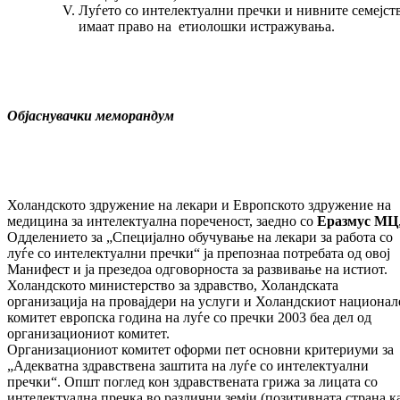
Луѓето со интелектуални пречки и нивните семејст
имаат право на етиолошки истражувања.
Објаснувачки меморандум
Холандското здружение на лекари и Европското здружение на
медицина за интелектуална пореченост, заедно со
Еразмус МЦ
Одделението за „Специјално обучување на лекари за работа со
луѓе со интелектуални пречки“ ја препознаа потребата од овој
Манифест и ја презедоа одговорноста за развивање на истиот.
Холандското министерство за здравство, Холандската
организација на провајдери на услуги и Холандскиот национал
комитет европска година на луѓе со пречки 2003 беа дел од
организациониот комитет.
Организациониот комитет оформи пет основни критериуми за
„Адекватна здравствена заштита на луѓе со интелектуални
пречки“. Општ поглед кон здравствената грижа за лицата со
интелектуална пречка во различни земји (позитивната страна к