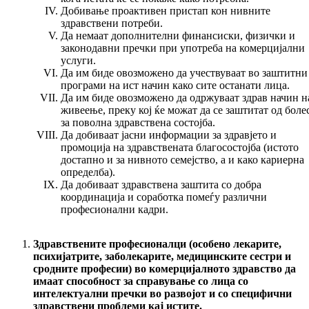
Добивање проактивен пристап кон нивните
здравствени потреби.
Да немаат дополнителни финансиски, физички и
законодавни пречки при употреба на комерцијални
услуги.
Да им биде овозможено да учествуваат во заштитни
програми на ист начин како сите останати лица.
Да им биде овозможено да одржуваат здрав начин н
живеење, преку кој ќе можат да се заштитат од боле
за поволна здравствена состојба.
Да добиваат јасни информации за здравјето и
промоција на здравствената благосостојба (истото
достапно и за нивното семејство, а и како кариерна
определба).
Да добиваат здравствена заштита со добра
координација и соработка помеѓу различни
професионални кадри.
Здравствените професионалци (особено лекарите,
психијатрите, заболекарите, медицинските сестри и
сродните професии) во комерцијалното здравство да
имаат способност за справување со лица со
интелектуални пречки во развојот и со специфични
здравствени проблеми кај истите.