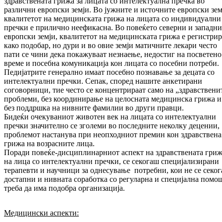
здравствената грижа за лицата со интелектуална пречка во
различни европски земји. Во јужните и источните европски зем
квалитетот на медицинската грижа на лицата со индивидуални
пречки е прилично неефикасна. Во повеќето северни и западни
европски земји, квалитетот на медицинската грижа е регистри
како подобар, но дури и во овие земји матичните лекари често
пати се чини дека покажуваат незнаење, недостиг на посветено
време и посебна комуникација кон лицата со посебни потреби.
Педијатрите генерално имаат посебно познавање за децата со
интелектуални пречки. Сепак, според нашите анкетирани
соговорници, тие често се концентрираат само на „здравствени
проблеми, без координирање на целосната медицинска грижа и
без поддршка на нивните фамилии во други правци.
Бидеќи очекуваниот животен век на лицата со интелектуални
пречки значително се зголеми во последните неколку децении,
проблемот настанува при неопходниот премин кон здравствена
грижа на возрасните лица.
Поради повеќе-дисциплинарниот аспект на здравствената гри
на лица со интелектуални пречки, се секогаш специјализирани
терапевти и научници за однесување потребни, кои не се секо
достапни и нивната соработка со регуларна и специјална помо
треба да има подобра организација.
Медицински аспекти: