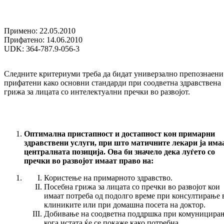
Примено: 22.05.2010
Прифатено: 14.06.2010
UDK: 364-787.9-056-3
Следните критериуми треба да бидат универзално препознаени
прифатени како основни стандарди при соодветна здравствена
грижа за лицата со интелектуални пречки во развојот.
Оптимална пристапност и достапност кон примарни
здравствени услуги, при што матичните лекари ја има
централната позиција. Ова би значело дека луѓето со
пречки во развојот имаат право на:
Користење на примарното здравство.
Посебна грижа за лицата со пречки во развојот кои
имаат потреба од подолго време при консултирање 
клиниките или при домашна посета на доктор.
Добивање на соодветна поддршка при комуницира
кога истата ќе се покаже како потребна.