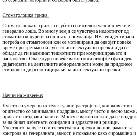
Стоматолошка грижа:
Стоматолошката грижа за луѓето со интелектуални пречки е
генерално лоша. Во многу земји се чувствува недостигот од
стоматолози дури и за општата популација. Има евидентирана
потреба од стоматолози кои се мотивирани да одвојат повеќе
време при третман на луѓе со интелектуални пречки и да се
обидат да ги надминат тешкотиите при комуницирањето и
растројство. Ова е дури повеќе важно кога некој ќе сфати дека
дијагнозата на денталните абнормалности може да придонесе
етиолошко дијагностицирање на интелектуални пречки.
Начин на живеење:
Луѓето со умерени интелектуални растројства, кои живеат во
општество со минимална поддршка, многу често и лесно може 
прифатат нездрави навики. Многу е важно истите да се поддрж
за да бидат избегнати социјални и здравствени ризици.
Учеството на луѓе со интелектуални пречки во програмите за
контрола на генералната јавност, е покажано како сиромашно и