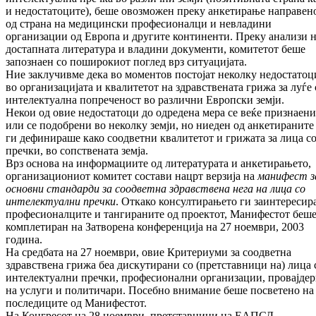
и недостатоците), беше овозможен преку анкетирање направен
од страна на медицински професионалци и невладини
организации од Европа и другите континенти. Преку анализи 
достапната литература и владини документи, комитетот беше
запознаен со поширокиот поглед врз ситуацијата.
Ние заклучивме дека во моментов постојат неколку недостатоц
во организацијата и квалитетот на здравствената грижа за луѓе 
интелектуална попреченост во различни Европски земји.
Некои од овие недостатоци до одредена мера се веќе признаени
или се подобрени во неколку земји, но ниеден од анкетираните
ги дефинираше како соодветни квалитетот и грижата за лица с
пречки, во сопствената земја.
Врз основа на информациите од литературата и анкетирањето,
организациониот комитет состави нацрт верзија на
манифест з
основни стандарди за соодветна здравствена нега на лица со
интелектуални пречки
. Откако консултирањето ги заинтересир
професионалците и тангираните од проектот, Манифестот беш
комплетиран на Затворена конференција на 27 ноември, 2003
година.
На средбата на 27 ноември, овие Критериуми за соодветна
здравствена грижа беа дискутирани со (претставници на) лица 
интелектуални пречки, професионални организации, провајде
на услуги и политичари. Посебно внимание беше посветено на
последиците од Манифестот.
На Конгресот на 28 ноември, претставници на ЕАПСД