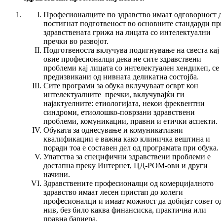
Професионалците по здравство имаат одговорност 
постигнат подготвеност во основните стандарди пр
здравствената грижа на лицата со интелектуални
пречки во развојот.
Подготвеноста вклучува подигнување на свеста кај
овие професионалци дека не сите здравствени
проблеми кај лицата со интелектуален хендикеп, се
предизвикани од нивната деликатна состојба.
Сите програми за обука вклучуваат осврт кон
интелектуалните пречки, вклучувајќи ги
најактуелните: етиологијата, некои фреквентни
синдроми, етиолошко-поврзани здравствени
проблеми, комуникации, правни и етички аспекти.
Обуката за однесување и комуникативни
квалификации е важна како клиничка вештина и
поради тоа е составен дел од програмата при обука.
Упатства за специфични здравствени проблеми е
достапна преку Интернет, ЦД-РОМ-ови и други
начини.
Здравствените професионалци од комерцијалното
здравство имаат лесен пристап до колеги
професионалци и имаат можност да добијат совет о
нив, без било каква финансиска, практична или
правна бариера.