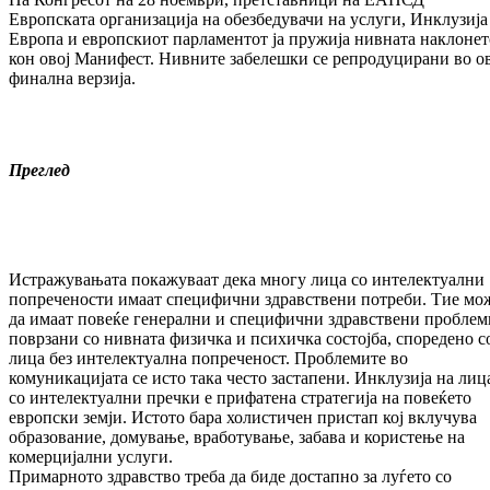
Европската организација на обезбедувачи на услуги, Инклузија
Европа и европскиот парламентот ја пружија нивната наклонет
кон овој Манифест. Нивните забелешки се репродуцирани во о
финална верзија.
Преглед
Истражувањата покажуваат дека многу лица со интелектуални
попречености имаат специфични здравствени потреби. Тие мо
да имаат повеќе генерални и специфични здравствени проблем
поврзани со нивната физичка и психичка состојба, споредено с
лица без интелектуална попреченост. Проблемите во
комуникацијата се исто така често застапени. Инклузија на лиц
со интелектуални пречки е прифатена стратегија на повеќето
европски земји. Истото бара холистичен пристап кој вклучува
образование, домување, вработување, забава и користење на
комерцијални услуги.
Примарното здравство треба да биде достапно за луѓето со