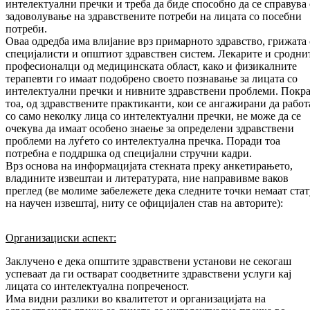
интелектуални пречки и треба да биде способно да се справува 
задоволување на здравствените потреби на лицата со посебни
потреби.
Оваа одредба има влијание врз примарното здравство, грижата
специјалисти и општиот здравствен систем. Лекарите и сродни
професионалци од медицинската област, како и физикалните
терапевти го имаат подобрено своето познавање за лицата со
интелектуални пречки и нивните здравствени проблеми. Покра
тоа, од здравствените практиканти, кои се ангажирани да работ
со само неколку лица со интелектуални пречки, не може да се
очекува да имаат особено знаење за определени здравствени
проблеми на луѓето со интелектуална пречка. Поради тоа
потребна е поддршка од специјални стручни кадри.
Врз основа на информацијата стекната преку анкетирањето,
владините извештаи и литературата, ние направивме ваков
преглед (ве молиме забележете дека следните точки немаат стат
на научен извештај, ниту се официјален став на авторите):
Организациски аспект:
Заклучено е дека општите здравствени установи не секогаш
успеваат да ги остварат соодветните здравствени услуги кај
лицата со интелектуална попреченост.
Има видни разлики во квалитетот и организацијата на