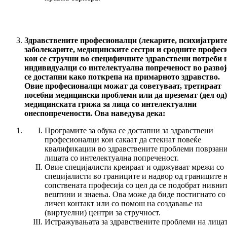
Здравствените професионалци (лекарите, психијатрите
заболекарите, медицинските сестри и сродните профес
кои се стручни во специфичните здравствени потреби 
индивидуалци со интелектуална попреченост во развој
се достапни како поткрепа на примарното здравство.
Овие професионалци можат да советуваат, третираат
посебни медицински проблеми или да преземат (дел од)
медицинската грижа за лица со интелектуални
онеспопречености. Ова наведува дека:
Програмите за обука се достапни за здравствени
професионалци кои сакаат да стекнат повеќе
квалификации во здравствените проблеми поврзани
лицата со интелектуална попреченост.
Овие специјалисти креираат и одржуваат мрежи со
специјалисти во границите и надвор од границите 
сопствената професија со цел да се подобрат нивни
вештини и знаења. Ова може да биде постигнато со
личен контакт или со помош на создавање на
(виртуелни) центри за стручност.
Истражувањата за здравствените проблеми на лица