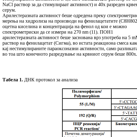
NaCl раствор за да стимулираат активност) и 40x разреден крве
серум.
Арилестеразната активност беше одредена преку спектрометри
мерења на хидролиза на производи на фенилацетатите (C8H802
оцетна киселина и концентрација на фенол од кои е можно
спектрометриски да се измери на 270 nm (11). ПОН1
арилестеразната активност беше заснована врз употреба на 5 
раствор на фенилацетат (Сигма), во истата реакциона смеса как
кај нестимулираните параоксоназни активности, само разликата
во тоа што конечното разредување на крвниот серум беше 800x
Табела 1.
ДНК протокол за анализа