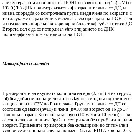
арилестеразната активност на ПОН1 во зависност од 55(L/M) и
192 (Q/R) ДНК полиморфизмот кај возрасните лица со ДС, и
нивна споредба со контролната група изедначена по возраст и с
тоа да укаже на различни мислења за експресијата на ПОН1 ге
и намаленото ширење на коронарна болест кај субјектите со ДС
Втората цел е да се потврди
in vitro
влијанието на ДНК
полиморфизмот врз активноста на ПОН1.
Материјали и методи
Примероците на
вкупната количина на крв (2,5 ml) и на серумот
ml) беа добиени од пациентите со Даунов синдром од клиничка
канцеларија на СЗУ во Братислава. Групата на лица со ДС се
состоеше од мажи (n=10) и жени (n=10) на возраст од 16 до 37
годишна возраст. Контролната група (10 мажи и 10 жени) главн
се состоеше од нивните браќа и сестри кои беа приближно на и
возраст. Примените примероци беа складирани во оптимални
услови се до нивната следна примена (2,5мл EDTA крв на -25°