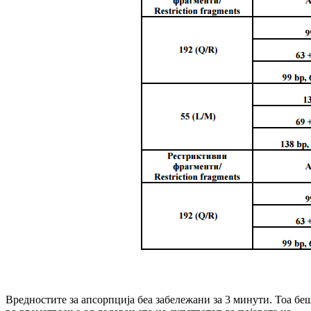
Вредностите за апсорпција беа забележани за 3 минути. Тоа бе