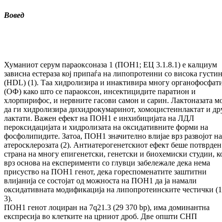
Вовед
Хуманиот серум параоксоназа 1 (ПОН1; ЕЦ 3.1.8.1) е калциум
зависна естераза кој припаѓа на липопротеини со висока густи
(HDL) (1). Таа хидролизира и инактивира многу органофосфат
(ОФ) како што се параоксон, инсектицидите паратион и
хлорпирифос, и нервните гасови самон и сарин. Лактоназата м
да ги хидролизира дихидрокумаринот, хомоцистеинлактат и др
лактати. Важен ефект на ПОН1 е инхибицијата на ЛДЛ
пероксидацијата и хидролизата на оксидативните форми на
фосфолипидите. Затоа, ПОН1 значително влијае врз развојот на
атеросклерозата (2). Антиaтерoгенетскиот ефект беше потврден
страна на многу епигенетски, генетски и биохемиски студии, к
врз основа на експерименти со глувци забележале дека нема
присуство на ПОН1 генот, дека гореспоменатите заштитни
влијанија се состојат од можноста на ПОН1 да ја намали
оксидативната модификација на липопротеинските честички (1
3).
ПОН1 генот лоциран на 7q21.3 (29 370 bp), има доминантна
експресија во клетките на црниот дроб. Две општи СНП