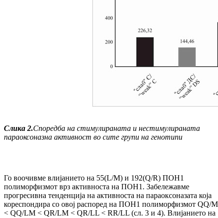
Слика
2
.
Споредба на стимулираната и нестимулираната
параоксоназна активност во сите групи на генотипи
Го воочивме влијанието на 55(L/M) и 192(Q/R) ПОН1
полиморфизмот врз активноста на ПОН1. Забележавме
прогресивна тенденција на активноста на параоксоназата која
кореспондира со овој распоред на ПОН1 полиморфизмот QQ/
< QQ/LM < QR/LM < QR/LL < RR/LL (сл. 3 и 4). Влијанието на