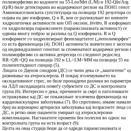
полиморфизми во кодоните на 55-Leu/Met (L/M) и 192-Qln/Arg
(Q/R) биле детектирани во кодирачкиот регион на ПОН1 генот (
Аминокиселинската супституција на позиција 192 резултира со
појава на две изоформи, Q и R, кои се разликуваат во нивните
хидролитички активности кон ОП оксони,
In
vitro
,
R изоформат
ги хидролизира параоксоните (параоксоназната активност) се
одвива многу побрзо за разлика од Q изоформата. R и Q
изоформите го хидролизираат фенилацетатот („неполиморфен“
со иста фреквенција (4). ПОН1 активноста значително е засегна
од индивидуалниот генотип за споменатиот кодирачки регион 
полиморфизми со активна депресија со следниот редослед
RR>QR>QQ на позиција 192 и LL>LM>MM на позиција 55 на
полипептидниот синџир (5).
Лицата со Даунов синдром (ДС) се чини дека се „заштитени“ о
развивање на атеросклероза. И покрај зголемувањето на
оксидативниот стрес, не биле пронајдени разлики во параметр
на ЛДЛ оксидацијата помеѓу субјектите со ДС и контролната
група (6). Интересно е дека, причините за смрт и патолошките
истражување кај ДС не покажуваат зголемена фреквенција на
кардиоваскуларни заболувања (7). Во спротивно, имаме намале
број на коронарно артериски заболувања кај возрасните лица со
ДС, и ретко овие пациенти умираат од атеросклерозни
компликации. Настанатите промени беа полесни во однос на
контролната група на иста возраст (9).
Целта на оваа студија беше да се одреди параоксоназната и