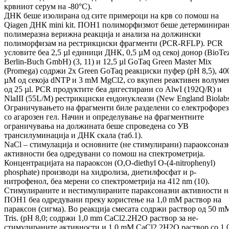
крвниот серум на -80°C).
ДНК беше изолирана од сите примероци на крв со помош на
Qiagen ДНК mini kit. ПОН1 полиморфизмот беше детерминиран
полимеразна верижна реакција и анализа на должински
полиморфизам на рестрикциски фрагменти (PCR-RFLP). PCR
условите беа 2,5 µl единици ДНК, 0,5 µM од секој донор (BioTe
Berlin-Buch GmbH) (3, 11) и 12,5 µl GoTaq Green Master Mix
(Promega) содржи 2x Green GoTaq реакциски пуфер (pH 8,5), 40
µM од секоја dNTP и 3 mM MgCl2, со вкупен реактивен волуме
од 25 µl. PCR продуктите беа дигестирани со AlwI (192Q/R) и
NlaIII (55L/M) рестрикциски ендонуклеази (New England Biolabs
Ограничувањето на фрагменти биле разделени со електрофорез
со агарозен гел. Начин и определување на фрагментните
ограничувања на должината беше спроведена со УВ
трансилуминација и ДНК скала (таб.1).
NaCl – стимулација и основните (не стимулирани) параоксоназ
активности беа одредувани со помош на спектрометрија.
Концентрацијата на параоксон
(O,O-diethyl O-(4-nitrophenyl)
phosphate) производи на хидролиза, диетилфосфат и p-
нитрофенол, беа мерени со спектрометрија на 412 nm (10).
Стимулираните и нестимулираните параксоназни активности н
ПОН1 беа одредувани преку користење на 1,0 mM раствор на
параксон (сигма). Во реакција смесата содржи раствор од 50 m
Tris. (pH 8,0; содржи 1,0 mm CaCl2.2H2O раствор за не-
стимулираните активности и 1,0 mМ CaCl2.2H2O раствор со 1,