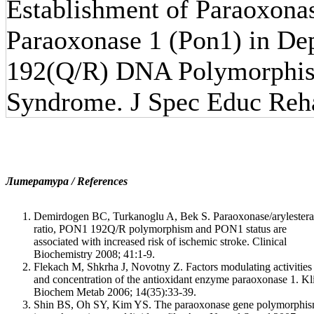
Establishment of Paraoxonas
Paraoxonase 1 (Pon1) in D
192(Q/R) DNA Polymorphis
Syndrome. J Spec Educ Reha
Литература / References
Demirdogen BC, Turkanoglu A, Bek S. Paraoxonase/arylestera
ratio, PON1 192Q/R polymorphism and PON1 status are
associated with increased risk of ischemic stroke. Clinical
Biochemistry 2008; 41:1-9.
Flekach M, Shkrha J, Novotny Z. Factors modulating activities
and concentration of the antioxidant enzyme paraoxonase 1. Kl
Biochem Metab 2006; 14(35):33-39.
Shin BS, Oh SY, Kim YS. The paraoxonase gene polymorphi