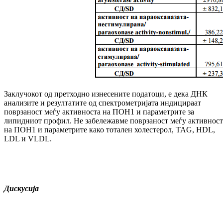
Заклучокот од претходно изнесените податоци, е дека ДНК
анализите и резултатите од спектрометријата индицираат
поврзаност меѓу активноста на ПОН1 и параметрите за
липидниот профил. Не забележавме поврзаност меѓу активност
на ПОН1 и параметрите како тотален холестерол, TAG, HDL,
LDL и VLDL.
Дискусија