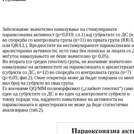
Забележавме значително намалување на стимулираната
параоксоназна активност (p=0,019; сл.1) кај субјектите со ДС (n
во споредба со контролната група (n=11) во првата група (RR//
или QR/LL). Вредностите на нестимулираните параоксоназни 
арилестеразни активности, исто така беа пониски за лицата со 
меѓутоа намалувањето не беше значително (p>0,05).
Во втората (со среден генотип) група, не воочивме значително
намалување на активностите на параоксоназата и арилестераза
(субјекти со ДС, n=12) во споредба со контролната група (n=7)
(p>0,05; фиг.2). Овие откритија може да бидат поврзани со мно
мал број на субјекти во оваа група.
Го воочивме QQ/MM полиморфизмот („слабиот генотип“) само 
еден од субјектите со ДС и во еден од контролните субјекти и
токму поради тоа, најденото намалување на активноста на
параоксоназата и ариестеразата не може да биде статистички
анализирана (таб.2).