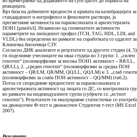
во времетраење од додавањето на супстратот до појавата на
реакцијата.
Врз база на добиените вредности и кривата на калибрацијата за
стандардниот п-нитрофенол и фенолните раствори, ја
пресметавме активноста на параоксоназата и арилестеразата
ПОН1 [µmol/s/l]. Независно од споменатите активности
параметрите на липидниот профил (TCH, TAG, HDL, LDL and
VLDL) беа определени во рамките на соработката со одделот за
Клиничка биохемија СЗУ.
Согласно ДНК анализите и резултатите од другите студии (4, 5)
ги поделивме учесниците на оваа студија во 3 групи: 1. „силен
генотип“ (полиморфизми за висока ПОН1 активност – RR/LL,
QR/LL), 2. „среден генотип“ (полиморфизми за средна ПОН
активност – QR/LM, QR/MM, QQ/LL, QQ/LM) и 3. „слаб генот
(полиморфизми за слаба ПОН активност – QQ/MM) (таб.2).
Потоа ги споредивме вредностите за параоксоназната и
арилестеразната активност од лицата со ДС, со контролната гр
во рамките на индивидуалните групи (субјекти со „истиот
генотип“). Резултатите ги евалуиравме статистички со употреб
на двонасочен Ф-тест и двонасочен Студентов т-тест (MS Excel
2007).
Резултати