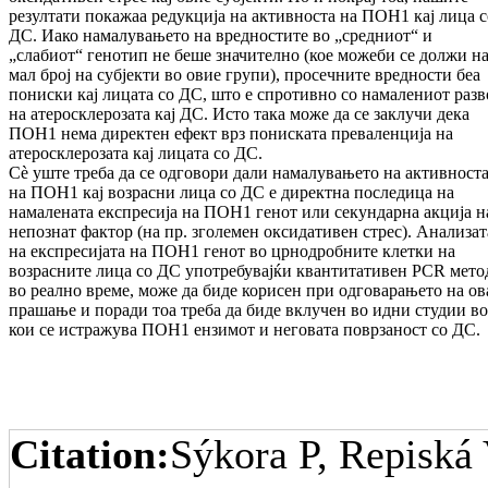
резултати покажаа редукција на активноста на ПОН1 кај лица с
ДС. Иако намалувањето на вредностите во „средниот“ и
„слабиот“ генотип не беше значително (кое можеби се должи н
мал број на субјекти во овие групи), просечните вредности беа
пониски кај лицата со ДС, што е спротивно со намалениот разв
на атеросклерозата кај ДС. Исто така може да се заклучи дека
ПОН1 нема директен ефект врз пониската преваленција на
атеросклерозата кај лицата со ДС.
Сè уште треба да се одговори дали намалувањето на активност
на ПОН1 кај возрасни лица со ДС е директна последица на
намалената експресија на ПОН1 генот или секундарна акција н
непознат фактор (на пр. зголемен оксидативен стрес). Анализат
на експресијата на ПОН1 генот во црнодробните клетки на
возрасните лица со ДС употребувајќи квантитативен PCR мето
во реално време, може да биде корисен при одговарањето на ов
прашање и поради тоа треба да биде вклучен во идни студии во
кои се истражува ПОН1 ензимот и неговата поврзаност со ДС.
Citation:
Sýkora P, Repiská