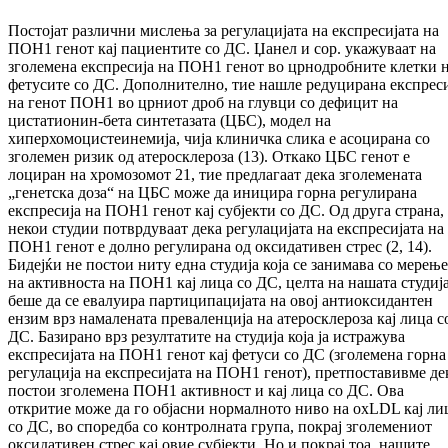
Постојат различни мислења за регулацијата на експресијата на
ПОН1 генот кај пациентите со ДС. Џанел и сор. укажуваат на
зголемена експресија на ПОН1 генот во црнодробните клетки 
фетусите со ДС. Дополнително, тие нашле редуцирана експрес
на генот ПОН1 во црниот дроб на глувци со дефицит на
цистатионин-бета синтетазата (ЦБС), модел на
хиперхомоцистеинемија, чија клиничка слика е асоцирана со
зголемен ризик од атеросклероза (13). Откако ЦБС генот е
лоциран на хромозомот 21, тие предлагаат дека зголемената
„генетска доза“ на ЦБС може да иницира горна регулирана
експресија на ПОН1 генот кај субјекти со ДС. Од друга страна,
некои студии потврдуваат дека регулацијата на експресијата на
ПОН1 генот е долно регулирана од оксидативен стрес (2, 14).
Бидејќи не постои ниту една студија која се занимава со мерењ
на активноста на ПОН1 кај лица со ДС, целта на нашата студиј
беше да се евалуира партиципацијата на овој антиоксидантен
ензим врз намалената преваленција на атеросклероза кај лица с
ДС. Базирано врз резултатите на студија која ја истражува
експресијата на ПОН1 генот кај фетуси со ДС (зголемена горна
регулација на експресијата на ПОН1 генот), претпоставивме де
постои зголемена ПОН1 активност и кај лица со ДС. Ова
откритие може да го објасни нормалното ниво на oxLDL кај ли
со ДС, во споредба со контролната група, покрај зголемениот
оксидативен стрес кај овие субјекти. Но и покрај тоа, нашите