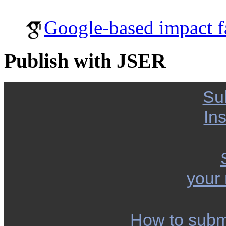
Google-based impact f
Publish with JSER
Su
Ins
your
How to subm