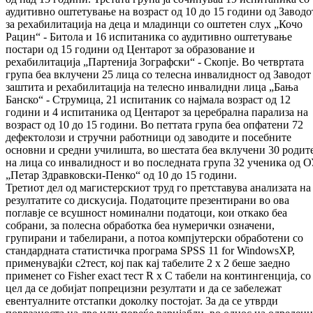
аудитивно оштетување на возраст од 10 до 15 години од Заводо
за рехабилитација на деца и младинци со оштетен слух „Кочо
Рацин“ - Битола и 16 испитаника со аудитивно оштетување
постари од 15 години од Центарот за образование и
рехабилитација „Партенија Зографски“ - Скопје. Во четвртата
група беа вклучени 25 лица со телесна инвалидност од Заводот 
заштита и рехабилитација на телесно инвалидни лица „Бања
Банско“ - Струмица, 21 испитаник со најмала возраст од 12
години и 4 испитаника од Центарот за церебрална парализа на
возраст од 10 до 15 години. Во петтата група беа опфатени 72
дефектолози и стручни работници од заводите и посебните
основни и средни училишта, во шестата беа вклучени 30 родит
на лица со инвалидност и во последната група 32 ученика од 
„Петар Здравковски-Пенко“ од 10 до 15 години.
Третиот дел од магистерскиот труд го претставува анализата на
резултатите со дискусија. Податоците презентирани во ова
поглавје се всушност номинални податоци, кои откако беа
собрани, за полесна обработка беа нумерички означени,
групирани и табелирани, а потоа компјутерски обработени со
стандардната статистичка програма SPSS 11 for WindowsXP,
применувајќи c2тест, кој пак кај табелите 2 x 2 беше заедно
применет со Fisher exact тест R x C табели на контингенција, со
цел да се добијат попрецизни резултати и да се забележат
евентуалните отстапки доколку постојат. За да се утврди