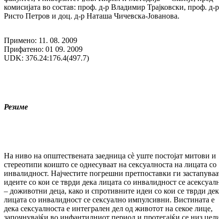
комисијата во состав: проф. д-р Владимир Трајковски, проф. д-р
Ристо Петров и доц. д-р Наташа Чичевска-Јованова.
Примено: 11. 08. 2009
Прифатено: 01 09. 2009
UDK: 376.24:176.4(497.7)
Резиме
На ниво на општествената заедница сè уште постојат митови и
стереотипи коишто се однесуваат на сексуалноста на лицата со
инвалидност. Најчестите погрешни претпоставки ги застапуваа
идеите со кои се тврди дека лицата со инвалидност се асексуал
– доживотни деца, како и спротивните идеи со кои се тврди дек
лицата со инвалидност се сексуално импулсивни. Вистината е
дека сексуалноста е интегрален дел од животот на секое лице,
започнувајќи во инфантилниот период и протегајќи се низ цел