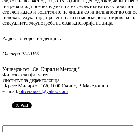
слухот на возраст од 10 до 15 години. Еден од заклучоците беш
потребата од посебна едукација на дефектолозите, останатиот
стручен кадар и родителите на лицата со инвалидност во однос
половата едукација, превенцијата и навременото откривање на
сексуалната злоупотреба на оваа категорија на лица.
Адреса за кореспонденција:
Оливера РАШИЌ
Универзитет „Св. Кирил и Методиј“
Филозофски факултет
Институт за дефектологија
„Крсте Мисирков“ бб, 1000 Скопје, Р. Македонија
e - mail:
oliverarasic@yahoo.com