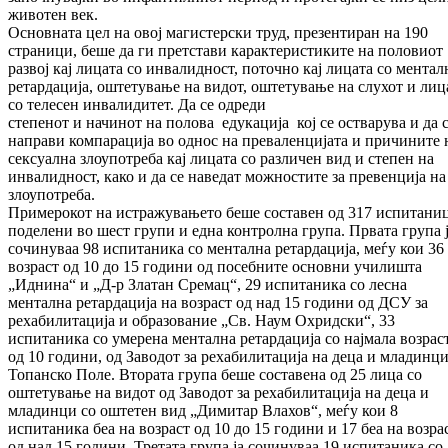
животен век.
Основната цел на овој магистерски труд, презентиран на 190
страници, беше да ги претстави карактеристиките на половиот
развој кај лицата со инвалидност, поточно кај лицата со ментал
ретардација, оштетување на видот, оштетување на слухот и лиц
со телесен инвалидитет. Да се одреди
степенот и начинот на полова едукација кој се остварува и да 
направи компарација во однос на преваленцијата и причините 
сексуална злоупотреба кај лицата со различен вид и степен на
инвалидност, како и да се наведат можностите за превенција на
злоупотреба.
Примерокот на истражувањето беше составен од 317 испитани
поделени во шест групи и една контролна група. Првата група 
сочинуваа 98 испитаника со ментална ретардација, меѓу кои 36
возраст од 10 до 15 години од посебните основни училишта
„Иднина“ и „Д-р Златан Сремац“, 29 испитаника со лесна
ментална ретардација на возраст од над 15 години од ДСУ за
рехабилитација и образование „Св. Наум Охридски“, 33
испитаника со умерена ментална ретардација со најмала возрас
од 10 години, од Заводот за рехабилитација на деца и младинци
Топанско Поле. Втората група беше составена од 25 лица со
оштетување на видот од Заводот за рехабилитација на деца и
младинци со оштетен вид „Димитар Влахов“, меѓу кои 8
испитаника беа на возраст од 10 до 15 години и 17 беа на возра
од над 15 години. Третата група ја сочинуваа 19 испитаника со