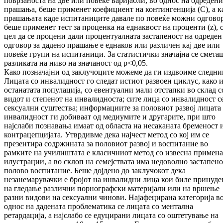
поврзаноста на две или повеќе варијабли, во однос на одредени
прашања, беше применет коефициент на контингенција (C), а к
прашањата каде испитаниците давале по повеќе можни одгово
беше применет тест за проценка на еднаквост на проценти (z), 
цел да се процени дали процентуалната застапеност на одреден
одговор за дадено прашање е еднаков или различен кај две или
повеќе групи на испитаници. За статистички значајна се смета
разликата на ниво на значаност од p<0,05.
Како позначајни од заклучоците можеме да ги издвоиме следни
Лицата со инвалидност го следат истиот развоен циклус, како 
останатата популација, со евентуални мали отстапки во склад с
видот и степенот на инвалидноста; сите лица со инвалидност с
сексуални суштества; информациите за половиот развој лицата
инвалидност ги добиваат од медиумите и другарите, при што
најслаби познавања имаат од областа на несаканата бременост 
контрацепцијата. Утврдивме дека најчест метод со кој им се
презентира содржината за половиот развој и воспитание во
рамките на училиштата е класичниот метод со извесна примена
илустрации, а во склоп на семејствата има недоволно застапено
полово воспитание. Беше дојдено до заклучокот дека
незанемарувачки е бројот на инвалидни лица кои биле принуд
на гледање различни порнографски материјали или на вршење
разни видови на сексуални чинови. Најафецирана категорија в
однос на дадената проблематика се лицата со ментална
ретардација, а наjслабо се едуцирани лицата со оштетување на