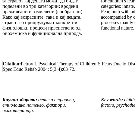
за стравот кај децата можат да бидат
for children’s fea
поделени во три категории: вродени,
categories: innat
преживеани и замислени (вообразени).
Fear, both with ad
Како кај возрасните, така и кај децата,
accompanied by c
стравот го придружуваат конкретни
processes mainly 
физиолошки процеси првенствено од
functional nature.
биохемиска и функционална природа.
Citation:
Petrov I. Psychical Therapy of Children‘S Fears Due to Dise
Spec Educ Rehab 2004; 5(3-4):63-72.
Клучни зборови:
детски стравови,
Key words:
childr
етиолошко потекло, фактори,
factors, psychoth
психотерапија.