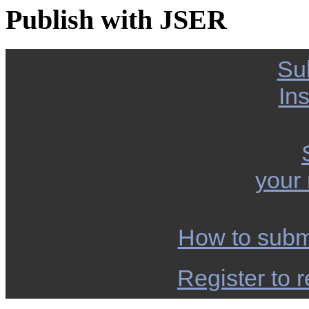
Publish with JSER
Su
Ins
your
How to subm
Register to r