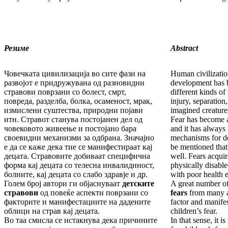
Резиме
Abstract
Човечката цивилизација во сите фази на
Human civilization
развојот е придружувана од разновидни
development has 
стравови поврзани со болест, смрт,
different kinds of 
повреда, разделба, болка, осаменост, мрак,
injury, separation
измислени суштества, природни појави
imagined creatures
итн. Стравот станува постојанен дел од
Fear has become a
човековото живеење и постојано бара
and it has always
своевидни механизми за одбрана. Значајно
mechanisms for def
е да се каже дека тие се манифестираат кај
be mentioned that
децата. Стравовите добиваат специфична
well. Fears acquir
форма кај децата со телесна инвалиднност,
physically disable
болните, кај децата со слабо здравје и др.
with poor health e
Голем број автори ги објаснуваат
детските
A great number of
стравови
од повеќе аспекти поврзани со
fears
from many a
факторите и манифестациите на дадените
factor and manifes
облици на страв кај децата.
children’s fear.
Во таа смисла се истакнува дека причините
In that sense, it i