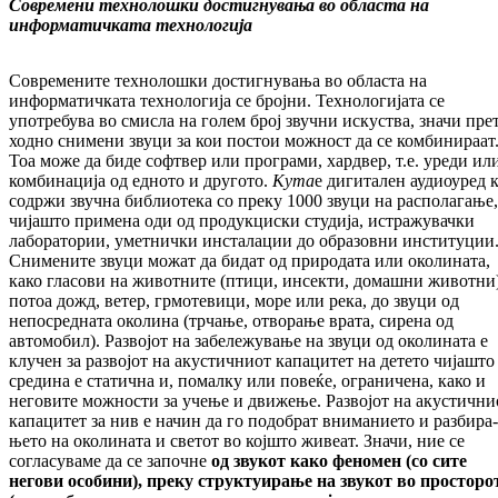
Современи технолошки достигнувања во областа на
информатичката технологија
Современите технолошки достигнувања во областа на
информатичката технологија се број­ни. Технологијата се
употребува во смис­ла на голем број звучни искуства, значи пре
ходно снимени звуци за кои постои мож­ност да се комбинираат
Тоа може да би­де софтвер или програми, хардвер, т.е. уреди ил
комбинација од едното и другото.
Kyma
е дигитален аудиоуред к
содржи звучна биб­лиотека со преку 1000 звуци на рас­по­ла­га­ње,
чијашто примена оди од продукциски сту­дија, истражувачки
лаборатории, умет­нич­ки инсталации до образовни институции
Сни­мените звуци можат да бидат од при­ро­да­та или околината,
како гласови на жи­вот­ни­те (птици, инсекти, домашни животни)
по­­тоа дожд, ветер, грмотевици, море или ре­ка, до звуци од
непосредната околина (трча­ње, отворање врата, сирена од
автомобил). Раз­војот на забележување на звуци од око­ли­на­та е
клучен за развојот на акустичниот ка­па­цитет на детето чијашто
средина е ста­тич­на и, помалку или повеќе, ограничена, како и
неговите можности за учење и движење. Раз­војот на акустични
капацитет за нив е на­чин да го подобрат вниманието и раз­би­ра­
ње­то на околината и светот во којшто жи­веат. Значи, ние се
согласуваме да се за­поч­не
од звукот како феномен (со сите
негови осо
бини), преку структуирање на звукот во просторо