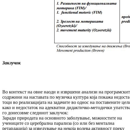
Заклучок
Во контекст на овие наоди и извршени ана­ли­зи на програмскит
содржини на нас­та­ва­та по музичка култура која покажа не­дос­та
то­ци во реализацијата на задачите во однос на поставените цел
како и недостаток на адек­ватни дидактичко-методички упатства
го донесовме следниот заклучок:
За­ради природата на основното заболување, мож­ностите на
учениците со церебрална па­ра­лиза (со или без ментална
ретардација) за из­ведување на некоја волева активност пре­ку