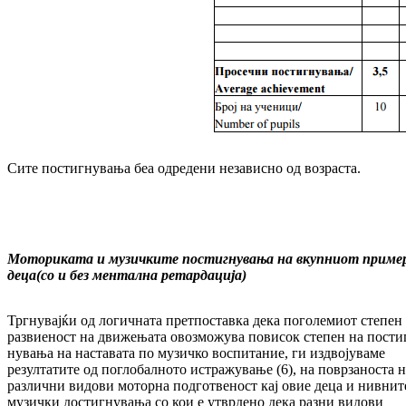
Сите постигнувања беа одредени независно од возраста.
Моториката и музичките постигнувања на вкупниот приме
деца
(со и без ментална ретардација)
Тргнувајќи од логичната претпоставка дека по­­големиот степен
развиеност на дви­же­ња­та овозможува повисок степен на пос­ти
ну­вања на наставата по музичко воспитание, ги издвојуваме
резултатите од поглобалното истра­жување (6), на поврзаноста н
раз­лич­ни видови моторна подготвеност кај овие де­ца и нивнит
музички достигнувања со кои е утвр­дено дека разни видови