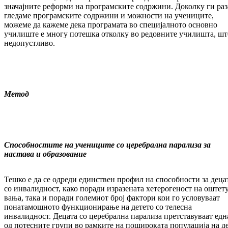
значајните реформи на програмските содржини. Доколку ги раз
гле­даме програмските содржини и можности на учениците,
можеме да кажеме дека про­гра­мата во специјалното основно
училиште е многу потешка отколку во редовните учи­лишта, шт
недопустливо.
Метод
Способностите на учениците со церебрална парализа за
настава и образование
Тешко е да се одреди единствен профил на спо­собности за деца
со инвалидност, како по­ради изразената хетерогеност на оште­т
ва­ња, така и поради големиот број фактори кои го условуваат
понатамошното функ­цио­ни­рање на детето со телесна
инвалидност. Де­цата со церебрална парализа прет­ста­ву­ваат едн
од потесните групи во рамките на по­широката популација на д