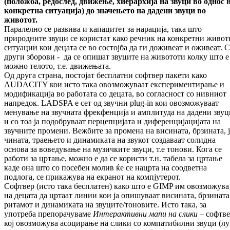
(положба, редослед, дви
же
ње, хиерархија на звуци во однос 
кон
крет
на ситуација) до значењето на дадени зву
ци во
животот.
Паралелно се развива и капацитет за нара­ци­ја, така што
природните звуци се користат ка­ко речник на конкретни живо
ситуации кои децата се во состојба да ги доживеат и ожи­веат. 
други зборови - да се опишат зву­ците на живототи колку што е
можно те­­ло­то, т.е. движењата.
Од друга страна, постојат бесплатни софтвер па­кети како
AUDACITY кои исто така овоз­мо­жуваат експериментирање и
моди­фи­ка­ци­ја во работата со децата, во согласност со ни­в­ниот
напредок. LADSPA е сет од звучни plug-in кои овозможуваат
менување на звуч­на­та фрекфенција и амплитуда на дадени зву­ц
и со тоа ја подобруваат перцепцијата и ди­ференцијацијата на
звучните промени. Веж­бите за промена на висината, брзината, ј
чината, траењето и динамиката на звукот соз­даваат солидна
основа за воведување на му­зичките звуци, т.е тонови. Кога се
работи за цртање, можно е да се користи т.н. табела за цртање
каде она што со посебен молив ќе се нацрта на соодветна
подлога, се при­ка­жу­ва на екранот на компјутерот.
Софтвер (исто така бесплатен) како што е GIMP им овозможува
на децата да цртаат ли­нии кои ја опишуваат висината, брзината
ри­тамот и динамиката на звуците/тоновите. Исто така, за
употреба препорачуваме
Интер
активни мапи на слики
– софтв
кој овоз­­можува асоцирање на слики со ком­па­ти­бил­­ни звуци (лу