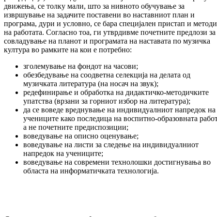
движења, се толку мали, што за нивното обу­­­чување за
извршување на задачите пост­а­ве­ни во наставниот план и
програма, дури и условно, се бара специјален пристап и ме­то­ди
на работата. Согласно тоа, ги утвр­див­ме почетните предлози за
совладување на пла­нот и програмата на наставата по му­зич­ка
култура во рамките на кои е потребно:
зголемување на фондот на часови;
обезбедување на соодветна селекција на делата од
музичката литература (на носач на звук);
редефинирање и обработка на ди­дак­тич­ко-методичките
упатства (врзани за горниот избор на литература);
да се воведе вреднување на инди­ви­дуал­ниот напредок на
учениците како последица на воспитно-образовната работ
а не по­чет­ните предиспозиции;
воведување на описно оценување;
воведување на листи за следење на инди­видуалниот
напредок на учениците;
воведување на современи технолошки дос­тигнувања во
областа на информатичката тех­нологија.