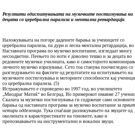
Резултати од
испитувањата на музичките постигнувања на
децата со церебрална парализа и ментална ретардација
Наложувањата на погоре дадените барања за уче­ниците со
церебрална парализа, па дури и лесна ментална ретардација, во
Наставната про­грама по музичко воспитание, изгледаат многу
несоодветни. Пеењето по ноти е до­волно тешко и за децата во
редовните му­зич­ки училишта, како и самостојното ком­по­ни­ра
личното музичко изразување. Сето тоа станува поочигледно со
разгледувањето на фактите од резултатите на испитувањето на
музичките постигнувања и моторните спо­собности кај учениц
со церебрална парализа. (5)
Истражувањето е спроведено во 1997 год. во учи­лиштето
„Миодраг Матиќ“ во Белград. Во примерокот имавме 27 учени
Скалата за музички постигнувања ги содржеше само основните
барања од наставната програма за музичко воспитание за
првит
четири одделенија
. Тука спаѓаше разликувањето на звуците од
околината и карактеристиките на тоновите, како и
препознавањето на инстру­мен­тални и вокални звуци.