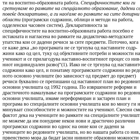
ти на воспитно-образовната работа.
Спец
и
фичностите кои ги
сретнуваме во рамките на специјалното образование, да
де
ни с
повеќе декларативно, а ги наоѓаме во рамките на сите допирни
области
(про­грам­ски содржини, облици и методи на ра­бо­та,
одделенски часовен систем). Дек­ла­ра­тив­носта за
специфичностите на воспитно-образовната работа посебно е
истакната и наг­ласена во рамките на дидактичко-метод­ски­те
упатства кои се дадени речиси за сите пред­мети. Поточно, кога
се каже дека „во про­грамата не се тргнува од наставните содр­
жини како од цел, туку од објективните по­треби и можности на
ученикот и се при­ла­го­дува наставно-воспитниот процес со нив
ниот индивидуален развој“(1). Иако не се трг­нува од наставнит
содржини како цел, и по­на­­таму програмските содржини во ред
но­то основно училиште (во зависност од пред­мет до предмет)
речиси буквално се пре­пишани од наставниот план во редовни
основ­ни училишта од 1992 година. По из­врше­ните реформи и
драстичното на­ма­лу­ва­ње на програмските содржини во редовн
основни училишта, имаме нереформиран и за­старен план и
програма во специјалните основ­ни училишта кои во многу ги н
ми­ну­ваат способностите и можностите на уче­ни­кот. Свесни сме
фактот дека на учениците во рамките на специјалните училишт
не мо­же­ме да им понудиме некои нови и драс­тич­но различни
програмски содржини во однос на оние кои се дадени за
учениците во ре­дов­ните училишта, но во нашата работа со нив,
првенствено мора да бидат јасни нив­ните образовни можности