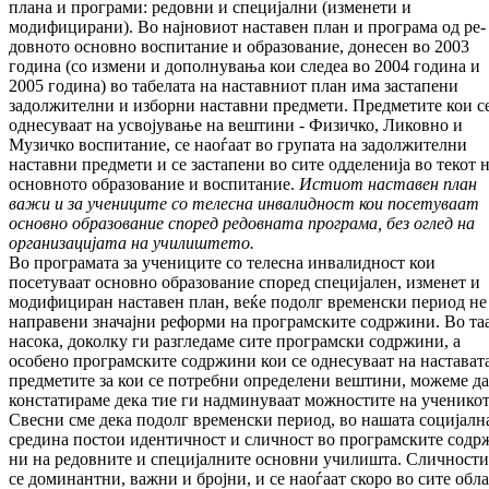
плана и програми: редовни и специјални (изменети и
модифицирани). Во најновиот наставен план и програма од ре­
довното основно воспитание и обра­зо­ва­ние, донесен во 2003
година (со измени и до­пол­нувања кои следеа во 2004 година и
2005 го­дина) во табелата на наставниот план има за­стапени
задолжителни и изборни наставни пред­мети. Предметите кои с
однесуваат на ус­војување на вештини - Физичко, Ликовно и
Музичко воспитание, се наоѓаат во групата на задолжителни
наставни предмети и се за­ста­пени во сите одделенија во текот 
основ­ното образование и воспитание.
Истиот наставен план
важи и за учени
ци
те со те
лесна инвалидност кои посетуваат
основ
но образование според редовната про
грама, без оглед на
организацијата на училиштето.
Во програмата за учениците со телесна инва­лид­ност кои
посетуваат основно обра­зо­ва­ние според специјален, изменет и
моди­фи­ци­ран наставен план, веќе подолг временски пе­риод не
направени значајни реформи на про­грамските содржини. Во та
насока, до­кол­ку ги разгледаме сите програмски со­др­жи­ни, а
особено програмските содржи­ни кои се однесуваат на наставата
пред­ме­ти­те за кои се потребни определени вештини, мо­же­ме да
констатираме дека тие ги над­ми­ну­ваат мож­ностите на ученикот
Свесни сме дека подолг временски период, во нашата социјалн
средина постои иден­тич­­ност и сличност во програмските содр­ж
ни на редовните и специјалните основни учи­лишта. Сличности
се доминантни, важ­ни и бројни, и се наоѓаат скоро во сите облас