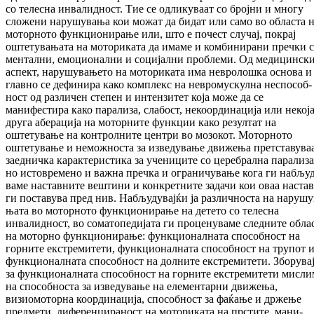
со телесна ин­валидност. Тие се одликуваат со бројни и мно­гу
сложени нарушувања кои можат да би­дат или само во областа 
моторното фун­кционирање или, што е почест случај, по­крај
оштетувањата на моториката да има­ме и комбинирани пречки 
ментални, емо­цио­нални и социјални проблеми. Од меди­цин­ск
аспект, нарушувањето на моториката има невролошка основа и
главно се де­фи­ни­ра како комплекс на невромускулна не­спо­соб­
ност од различен степен и интензитет ко­ја може да се
манифестира како парализа, сла­бост, некоординација или некој
друга абе­рација на моторните функции како ре­зул­тат на
оштетување на контролните центри во мо­зокот. Моторното
оштетување и не­мож­нос­та за изведување движења претставува
заедничка карактеристика за учениците со це­ребрална парализа
но истовремено и важ­на пречка и ограничување кога ги наб­љу­
ва­ме наставните вештини и конкретните за­да­чи кои оваа наста
ги поставува пред нив. Наб­људувајќи ја различноста на нару­шу­
ња­та во моторното функционирање на де­те­то со телесна
инвалидност, во со­ма­то­пе­ди­ја­та ги проценуваме следните обла
на мо­тор­но функционирање: функционалната спо­соб­ност на
горните екстремитети, функ­цио­нал­ната способност на трупот 
функ­цио­нал­ната способност на долните екс­тре­ми­те­ти. Зборува
за функционалната спо­соб­ност на горните екстремитети мисли
на спо­собноста за изведување на елементарни дви­жења,
визиомоторна координација, спо­соб­ност за фаќање и држење
предмети, ди­фе­ренцираност на моториката на прстите, ма­ни­