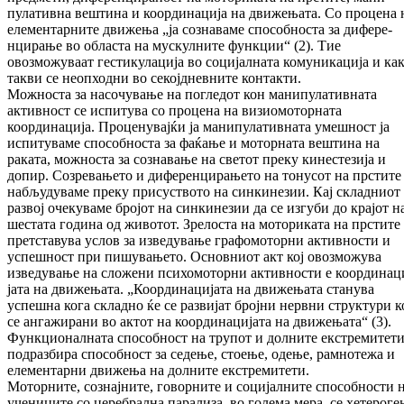
пулативна вештина и координација на дви­жењата. Со процена 
елементарните дви­жења „ја сознаваме способноста за ди­фе­ре­
нцирање во областа на мускулните функ­ции“ (2). Тие
овозможуваат гестикулација во со­цијалната комуникација и ка
такви се неоп­ходни во секојдневните контакти.
Мож­носта за насочување на погледот кон ма­нипулативната
активност се испитува со про­цена на визиомоторната
координација. Про­ценувајќи ја манипулативната умешност ја
испитуваме способноста за фаќање и мо­тор­ната вештина на
раката, можноста за соз­на­вање на светот преку кинестезија и
допир. Созревањето и диференцирањето на тонусот на прстите
набљудуваме преку при­сус­т­во­то на синкинезии. Кај складниот
развој оче­куваме бројот на синкинезии да се изгуби до крајот н
шестата година од животот. Зре­лос­та на моториката на прстите
претставува услов за изведување графомоторни актив­нос­ти и
успешност при пишувањето. Основ­ниот акт кој овозможува
изведување на сло­же­ни психомоторни активности е коор­ди­на­ц
јата на движењата. „Координацијата на дви­жењата станува
успешна кога складно ќе се развијат бројни нервни структури к
се анга­жирани во актот на координацијата на дви­жењата“ (3).
Функционалната спо­соб­ност на трупот и долните екстремитет
под­раз­бира способност за седење, стоење, оде­ње, рамнотежа и
елементарни движења на дол­ните екстремитети.
Моторните, сознајните, говорните и соци­јал­ни­те способности 
учениците со цере­б­рал­на парализа, во голема мера, се хетероге