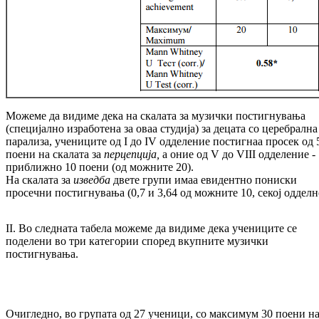
Можеме да видиме дека на скалата за му­зич­ки постигнувања
(специјално изра­ботена за оваа студија) за децата со церебрална
па­ра­ли­за, учениците од I до IV одделение пос­тиг­наа просек од 
поени на скалата за
пер
цеп
ција,
а оние од V до VIII одделение -
при­­б­­лижно 10 поени (од можните 20).
На скалата за
изведба
двете групи имаа еви­дент­но пониски
просечни постигнувања (0,7 и 3,64 од можните 10, секој одделн
II. Во следната табела можеме да видиме де­ка учениците се
поделени во три категории спо­ред вкупните музички
постигнувања.
Очигледно, во групата од 27 ученици, со макси­мум 30 поени н