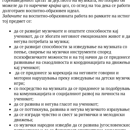
го­ренаведениот цитат за дејството на му­зи­ка­та, но попрво би
можеле да го наречеме
крајна цел
, со оглед на тоа дека се работи
до­лготраен воспитно-образовен идеал.
Задачите
на воспитно-образовната работа во рамките на истио
тој предмет се:
да се развијат музичките и општите спо­соб­ности кај
ученикот, да се збогати не­го­виот емоционален живот и да
негува по­тре­бата за музика;
да се развијат способности за изве­ду­ва­ње на музиката со
пеење, свирење на му­зич­ки инструменти според
психофизичките мож­ности и на тој начин да се придонесе
раз­вивање на снаодливоста и коорди­на­ци­ја­та на движења
кај ученикот;
да се придонесе за корекција на не­го­ви­те го­ворни и
моторни нарушувања преку изве­дување на детски музич
игри;
со посредство на музиката да се при­до­не­се за подобрува
на комуникацијата и со­цијалниот развој на личноста на
ученикот;
да се развива и негува гласот на уче­ни­кот;
да се поттикнува, развива и негува му­зич­кото изразување
да се изгради чувство и свест за рит­мич­ки и мелодиски
движења;
со музички народни изведби да се раз­ви­ва југословенски