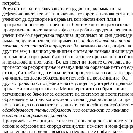
потреби.
Резултатите од истражувањата и трудовите, во рамките на
дефектолошката теорија и прак­тика, говорат за неможностите н
уче­ни­­кот да одговори на барањата кои нас­тав­ниот план и
програма ги поставува пред него. Сме­таме дека во рамките на
про­гра­ма­та на нас­тавата за која се потребни одредени веш­ти­ни
учениците со церебрална пара­лиза, проб­лемот би бил донекаде
намален, дури и ре­шен, со примена на
индивидуални нас
тав
ни
планови, а по потреба и програми.
За раз­лика од ситуацијата во
другите земји, на­шиот училиштен систем не познава инди­ви­ду
ни планови и програми бидејќи со закон се признаени посебни
и прилагодени про­грами. Во контекст на новите случувања во
про­цесот на реформирање и евалуација на образованието од ед
страна, би требало да се ис­користи процесот на развој за отвор
учи­лишта согласно образовните потреби на ко­рисниците. Од
друга страна, пак, потребно е да се усвојат и употребат правила
про­кла­мирани од страна на Министерството за обра­зование,
регулирани со Законот за осно­вите на системот за воспитание и
образо­ва­ние, кои недвосмислено сметаат дека за ли­ца­та со пре
во развојот, за возрасните и за лицата со посебни способности
с
обез
бе
ду
ва
воспитание
и
образование
во соглас
ност со нивните
воспитни и образовни по
треби.
Програмата за учениците со телесна инва­лид­ност кои посетува
основно обра­зо­ва­ние според специјален, изменет и мо­ди­фи­ци­р
наставен план, подолг временски пе­риод не е опфатена со