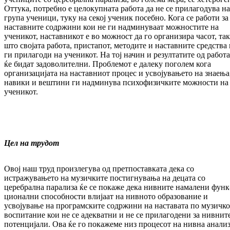
Отту­ка, потребно е целокупната работа да не се прилагодува на
група ученици, туку на секој ученик посебно. Кога се работи за
нас­тав­ните содржини кои не ги надминуваат мож­ностите на
ученикот, наставникот е во мож­ност да го организира часот, та
што сво­јата работа, пристапот, методите и нас­тав­ните средства 
ги прилагоди на уче­ни­кот. На тој начин и резултатите од работ
ќе бидат задоволителни. Проблемот е далеку по­голем кога
организацијата на наставниот про­цес и усвојувањето на знаења
навики и веш­тини ги надминува психофизичките мож­ности на
ученикот.
Цел на трудот
Овој наш труд произлегува од прет­пос­тав­ка­та дека со
истражувањето на музичките пос­тиг­нувања на децата со
церебрална парализа ќе се покаже дека нивните намалени функ
цио­нални способности влијаат на нивното обра­зование и
усвојување на програмските со­држини на наставата по музичко
вос­пи­та­ние кои не се адекватни и не се прилагодени за нивнит
потенцијали. Ова ќе го покажеме низ процесот на нивна анализ