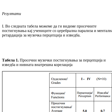
Резултати
I. Во следната табела можеме да ги видиме просечните
постигнувања кај учениците со церебрална парализа и менталн
ретардација за музичка перцепција и изведба.
Табела 1.
Просечни музички постигнувања за перцепција и
изведба и нивната внатрешна корелација