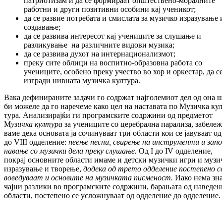
патриотизам и да се фор­ми­раат општествено-моралните
работни и дру­ги позитивни особини кај ученикот;
да се развие потребата и смислата за му­зич­ко изразување 
создавање;
да се развива интересот кај учениците за слу­шање и
разликување на различните ви­до­ви музика;
да се развива духот на интер­нацио­на­лиз­мот;
преку сите облици на воспитно-обра­зов­на работа со
учениците, особено преку учест­во во хор и оркестар, да с
изгради нив­ната музичка култура.
Вака дефинираните задачи го содржат нај­го­ле­миот дел од она 
би можеле да го на­ре­че­ме како цел на наставата по Музичка кул
тура. Анализирајќи ги програмските содр­жи­ни од предметот
М
узичка култура
за уче­ни­ците со церебрална парализа, забе­ле­ж
ва­ме дека основата ја сочинуваат три области кои се јавуваат од
до VIII одделение:
пеење пес
ни, свирење на инструменти и запо
на
ва
ње со музички дела преку слушање.
Од I до IV одделение,
покрај основните области има­ме и детски музички игри и музи
изра­зување и творење,
додека од трето одде
ление постепено с
воведуваат и осно
ви
те на музичката писменост.
Иако нема зна
чајни разлики во програмските содржи­ни, барањата од наведен
области, пос­те­пе­но се усложнуваат од одделение до одде­ление.