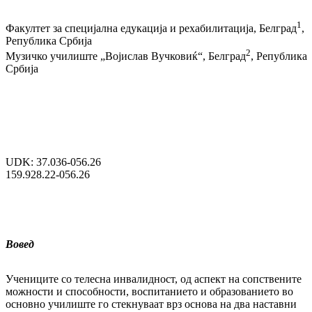
1
Факултет за специјална едукација и рехабилитација, Белград
,
Република Србија
2
Музичко училиште „Војислав Вучковиќ“, Белград
, Република
Србија
UDK: 37.036-056.26
159.928.22-056.26
Вовед
Учениците со телесна инвалидност, од аспект на сопствените
можности и способ­нос­ти, воспитанието и образованието во
основ­но училиште го стекнуваат врз основа на два наставни