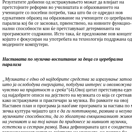
Резултатите добиени од истражувањето мо­жат да влијаат на
претстојните реформи во учи­лиштата и образованието на
учениците со посебни потреби, така што би се одредил нов
едукативен образец на образование на уче­ниците со церебралн
парализа кој би се зас­новал, првенствено, на нивните функ­цио­
нал­ни способности кои ќе претставуваат де­тер­минанта на
програмските содржини. Исто така, ќе предложиме нов концеп
кој­што е фокусиран на употребата на техно­­ло­гија поддржана од
модерните компјутери.
Наставата по музичко воспитание за деца со церебрална
парализа
„Музиката е едно од најдобрите средства за изразување затоа
што ја ослободува енер
гијата, побудува интерес и овозможува
чувст
во на пријатност и среќа“
(4).Овој ци­тат претставува еде
од најдобрите описи на деј­ството на музиката со која се сретна
ка­ко истражувачи и практичари за музика. Во рамките на овој
Наставен план и про­гра­ма ја наоѓаме програмата за настава по 
зич­ка култура чијашто цел е
да
ги потти
к
ну
ва, развива и негува
музичките спо
соб
нос
ти, да го збогатува емоционалниот жив
на ученикот и на тој начин да придонесе за нив
ниот музички,
естетски и сестран раз
вој.
Вака дефинираната цел е соодветна