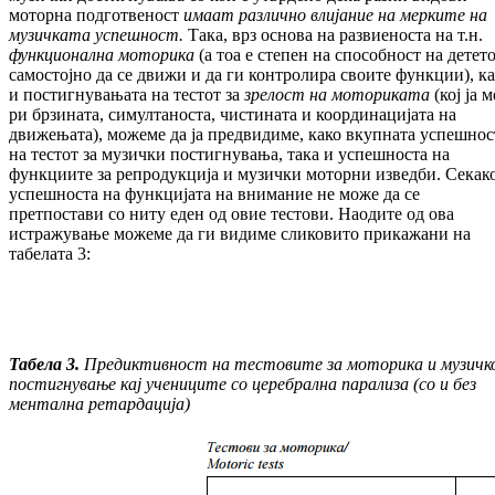
моторна под­гот­веност
имаат различно влијание на мерките на
музичката успешност.
Така, врз основа на развиеноста на т.н.
функционална мо
то
ри
ка
(а тоа е степен на способност на детет
са­мостојно да се движи и да ги контролира свои­те функции), к
и постигнувањата на тес­тот за
зрелост на моториката
(кој ја м
ри брзината, симултаноста, чистината и коор­динацијата на
движењата), можеме да ја пред­видиме, како вкупната успешнос
на тес­тот за музички постигнувања, така и успеш­носта на
функциите за репродукција и му­зички моторни изведби. Секако
успеш­нос­та на функцијата на внимание не може да се
претпостави со ниту еден од овие тестови. Наодите од ова
истражување можеме да ги ви­диме сликовито прикажани на
табелата 3:
Табела 3.
Пр
e
диктивност на тестовите за моторика и музичк
постигнување кај учениците со церебрална парализа (со и без
ментална ретардација)