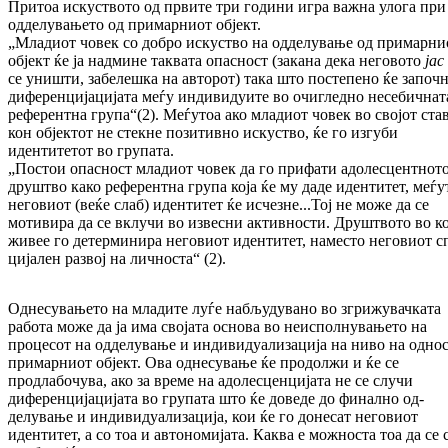
Притоа ис­кус­твото од првите три години игра важна уло­га при
одделувањето од примарниот објект.
„Младиот човек со добро искуство на одделу­ва­ње од примарни
објект ќе ја надмине таквата опасност (закана дека неговото
јас
се униш­ти, забелешка на авторот) така што постепено ќе започ
диференцијацијата меѓу индиви­дуи­те во очигледно несебичнат
референтна гру­па“(2). Меѓутоа ако мла­ди­от човек во својот ста
кон објектот не стекне позитивно искуство, ќе го изгуби
идентитетот во групата.
„Постои опасност младиот човек да го прифати адолесцентнот
друштво како референтна гру­па која ќе му даде идентитет, меѓ
неговиот (веќе слаб) идентитет ќе исчезне...Тој не може да се
мотивира да се вклучи во извесни актив­нос­ти. Друштвото во к
живее го детерми­ни­ра неговиот идентитет, наместо неговиот с
ци­јален развој на личноста“ (2).
Однесувањето на младите луѓе набљудувано во згрижувачката
работа може да ја има својата основа во неисполнувањето на
процесот на одде­лување и индивидуализација на ниво на однос
примарниот објект. Ова однесување ќе продолжи и ќе се
продлабочува, ако за време на адолесценцијата не се случи
диференцијацијата во групата што ќе доведе до финално од­
делување и индивидуализација, кои ќе го доне­сат неговиот
идентитет, а со тоа и автоно­ми­јата. Каква е можноста тоа да се 