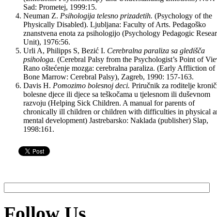
Sad: Prometej, 1999:15.
Neuman Z.
Psihologija telesno prizadetih.
(Psychology of the
Physically Disabled). Ljubljana: Faculty of Arts. Pedagoško
znanstvena enota za psihologijo (Psychology Pedagogic Resea
Unit), 1976:56.
Urli A, Philipps S, Bezić I.
Cerebralna paraliza sa gledišča
psihologa.
(Cerebral Palsy from the Psychologist’s Point of Vie
Rano oštećenje mozga: cerebralna paraliza. (Early Affliction of
Bone Marrow: Cerebral Palsy), Zagreb, 1990: 157-163.
Davis H.
Pomozimo bolesnoj deci.
Priručnik za roditelje kroni
bolesne djece ili djece sa teškočama u tjelesnom ili duševnom
razvoju (Helping Sick Children. A manual for parents of
chronically ill children or children with difficulties in physical 
mental development) Jastrebarsko: Naklada (publisher) Slap,
1998:161.
Follow Us