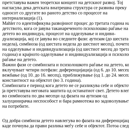
претставува важен тео­рет­ски концепт на детскиот развој. Тој
нагласува дека детската внатрешна структура се развива преку
односот со другите во раното детство со процесот на
интернализација (1).
Mahler го идентификува развојниот процес до тре­­тата година н
детството, кога се јавува та­ка­­нареченото психолошко раѓање на
детето во индивидуа, процесот на одделување и инди­ви­
дуализација, кој се јавува во следните фази: аутизам (до шестата
недела), симбиоза (од шес­тата недела до шестиот месец), почет
на од­де­лување и индивидуализација (од шестиот месец до трет
година) и крајното одделу­ва­ње и индивидуализација и психол
раѓање на детето.
Важни фази се симбиозата и психолошкото ра­ѓање на детето, к
вклучуваат четири потфази: диференцијација (од 6. до 10. месец
вежбање (од 10. до 16. месец), приближување (од 1. до 24. месе
константност на објектот (во 3. го­ди­на).
Симбиозата е период кога детето не се разли­кува себе и објекто
ја претставува неговата заштита од останатиот свет. Детето вле
во симбиозата по два месеци од фазата на аутизам од
халуцинирачка неспособост и бара рамно­те­жа во задоволување
на потребите.
Од добра симбиоза детето навлегува во фазата на диференцијац
каде почнува да прави раз­ли­ка меѓу себе и објектот. Потоа сле