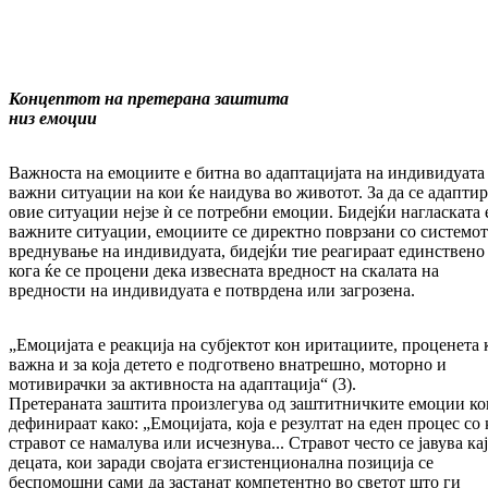
Концептот на претерана заштита
низ емоции
Важноста на емоциите е битна во адаптацијата на индивидуата
важни ситуации на кои ќе наидува во животот. За да се адаптир
овие ситуации нејзе ѝ се потребни емоции. Бидејќи на­гласката 
важните ситуации, емоциите се директно поврзани со системот
вреднување на индивидуата, бидејќи тие реагираат един­стве­но
кога ќе се процени дека извесната вред­ност на скалата на
вредности на индивидуата е потврдена или загрозена.
„Емоцијата е реакција на субјектот кон ири­та­ции­те, проценета 
важна и за која детето е подготвено внат­реш­но, моторно и
мотивирачки за активноста на адаптација“ (3).
Претераната заштита произлегува од заш­тит­­нич­ките емоции ко
дефинираат ка­ко: „Емо­ци­јата, која е резултат на еден про­цес со 
стра­вот се намалува или исчез­ну­ва... Стравот често се јавува кај
децата, кои за­ради својата егзистенционална позиција се
беспомошни са­ми да застанат компе­тен­т­но во светот што ги