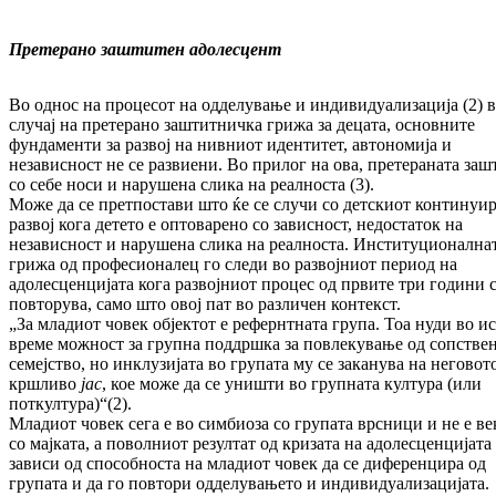
Претерано заштитен адолесцент
Во однос на процесот на одделување и индиви­дуа­лизација (2) 
случај на претерано заштитничка грижа за децата, основ­ни­те
фундаменти за развој на нивниот иден­ти­тет, автономија и
независност не се развиени. Во прилог на ова, претераната заш
со себе носи и нарушена слика на реалноста (3).
Може да се претпостави што ќе се случи со дет­скиот континуи
развој кога детето е оптова­рено со зависност, недостаток на
независност и нарушена слика на реалноста. Институ­цио­нал­на­
грижа од професионалец го следи во раз­вој­ниот период на
адолесценцијата кога развој­ни­от процес од првите три години 
повтору­ва, само што овој пат во различен контекст.
„За младиот човек објектот е рефернтната гру­па. Тоа нуди во и
време можност за групна поддршка за повлекување од сопстве
се­меј­ство, но инклузијата во групата му се зака­нува на неговот
кршливо
јас
, кое може да се уништи во групната култура (или
поткултура)“(2).
Младиот човек сега е во симбиоза со групата врсници и не е ве
со мајката, а поволниот ре­зул­тат од кризата на адолесценцијата
зави­си од способноста на младиот човек да се дифе­рен­цира од
групата и да го повтори одде­лу­вањето и индивидуализацијата.