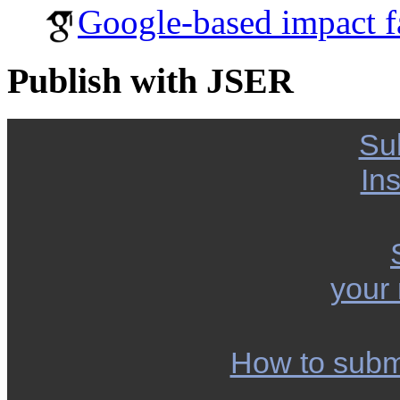
Google-based impact f
Publish with JSER
Su
Ins
your
How to subm