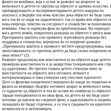
фазата на вежбање, која е услов за развојот на апаратот за
мобилност и детето се свртува од објектот и здобива искуство.
пребарарувањето и екс­пе­риментирањето детето наидува на
опасност, а бидејќи тоа нема чувство дека објектот ќе биде таму
кога тоа ќе се најде на оддалеченост, тоа се враќа кон објектот п
нова енергија, чувство на сигурност и спокојство за понатамо
веж­ба­ње. Ова се нарекува фаза на приближување. Во периодот
кога детето вежба, повратната ре­ак­ција на објектот е многу важ
Претераната заштита или премногу агресивната реакција без
поддршка и спокојство, веројатно ќе го попре­чат развојот.
„Претераната заштита и премногу чес­тите предупредувања, как
запоставу­ва­ње­то, се причина детето да биде силно попречено в
оваа област“ (2).
Развојот продолжува кон константноста на об­јек­тот каде детето 
проверува константноста и ја зацврстува толеранцијата кон стр
од од­де­лување. Во третата година детето стекнува ниво за
константноста на објектот, кога него­ва­та личност е
интернализирана и така стекнува свој сопствен идентитет.
Дете со физичка попреченост веројатно ќе наи­де на тешкотии в
фазата на вежбање, бидејќи неговиот апарат за мобилност нема
го одда­лечи од објектот и тоа ќе остане во симбиоза со објектот
Заради неподвижноста во оваа фаза, на детето ќе му биде уште
потешко да навлезе во следните фази, а одделувањето и индиви
ли­зацијата ќе бидат спречени, а со тоа и гра­де­ње­то на идентите
независноста и автоно­ми­јата.