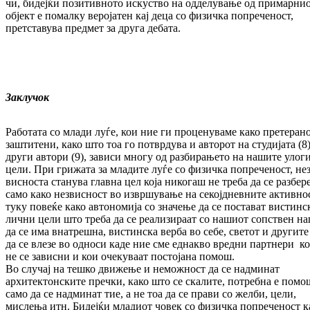
чи, бидејќи позитивното искуство на одде­лу­вање од при­марни
објект е помалку ве­ро­јатен кај деца со физичка попреченост,
претставува предмет за друга дебата.
Заклучок
Работата со млади луѓе, кои ние ги процену­ва­ме како претеран
заштитени, како што тоа го потврдува и авторот на студијата (8
други автори (9), зависи многу од раз­бирањето на на­ши­те улог
цели. При грижата за младите луѓе со физичка попреченост, нез
вис­носта ста­ну­ва главна цел која никогаш не тре­ба да се разбер
само како незвисност во извршување на секојдневните активно
туку пов­еќе како автономија со значење да се пос­та­ват вистин­с
лични цели што треба да се реа­лизираат со нашиот сопствен на
да се има внатреш­на, вистинска верба во себе, светот и другите
да се влезе во односи каде ние сме еднакво вред­ни партнери к
не се зависни и кои оче­ку­ваат постојана помош.
Во случај на тешко движење и неможност да се надминат
архитектонските пречки, како што се скалите, потребна е помо
само да се надминат тие, а не тоа да се прави со желби, цели,
мисле­ња итн. Бидејќи младиот човек со физичка попреченост к