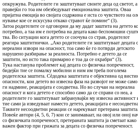
опкружува. Родителите ги заштитуваат своите деца од светот, а
пра­­вејќи го тоа им обезбеду­ваат емоцио­нал­на заштита. Оваа
пријатна емо­ција во сво­­јата содржина е иста со чувството на оле
нување кое се искусува откако стравот ќе помине“ (3).
Затоа родителите се одговорни да му дадат заштита на детето ко
потребно, а таа им е потребна на децата како беспомошни суш­т
тва. Во ситуации кога детето се соо­чува со страв, родителот
реагира заштитни­чки. „Ако родителите ги заштитуваат децата 
нереални извори на опасност, тоа само ќе го потврди дет­ското
нарушено разбирање за реалноста. По­требно е детето да се
заштити, но исто така примарно е тоа да се охрабри“ (3).
Тука настанува проблемот кај децата со фи­зич­ка попреченост,
бидејќи тие се помалку мобил­ни и ним им треба поголема
родителска заш­ти­та. Сèдодека заштитата е објективна од вис­ти
опасности, кои детето во извесна фаза на развојот не може само
ги надмине, реак­ци­ја­та е соодветна. Но во случаи на нереална
опас­ност и кога детето е способно само да се справи со неа, а
родителите го заштитуваат забрану­вај­ќи му извесна активност
тие сами ја изве­ду­ваат наместо детето, реакцијата е несоод­вет­на
Таквите несоодветни реакции се нарекуваат претерана заштита
Повеќе автори (4, 5, 6, 7) кои се зани­маваат, на овој или оној н
со физичката попреченост, претераната заштита ја сметаат како
важен фактор при грижата за децата со фи­зичка попреченост.