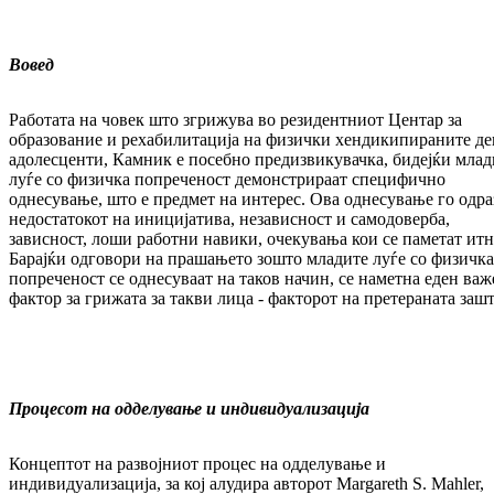
Вовед
Работата на човек што згрижува во резиден­тни­от Центар за
образование и рехабилитација на физички хендикипираните де
адолесценти, Камник е посебно предизвикувачка, бидејќи мла­­д
луѓе со физичка попреченост демон­стри­­раат специфично
однесување, што е пред­мет на интерес. Ова однесување го одра
не­дос­татокот на иницијатива, независност и са­мо­до­верба,
зависност, лоши работни навики, оче­ку­вања кои се паметат итн
Барајќи одговори на прашањето зошто младите луѓе со физичка
попреченост се однесуваат на таков начин, се наметна еден важ
фактор за грижата за такви лица - факторот на претера­на­та заш
Процесот на одделување и индивидуализација
Концептот на развојниот процес на одделување и
индивидуализација, за кој алудира авторот Margareth S. Mahler,