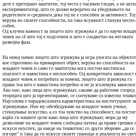
дете е претерано заштитен, тој често е пасивен гледач, а не акт
експе­ри­ментатор, што се должи веројатно на убе­дувањето на
родителите и средината дека тој не е способен за активност. Тој
верува во свои­те способности, па така всушност станува не­спо­
собен.
Од клучна важност за лицето што згрижува е да го научи млад
човек на сè што тој е под­готвен и што е соодветно на неговата
развојна фаза.
На некој начин лицето што згрижува ја игра уло­гата на објектот
кое спротивно на примар­ни­от објект, верува во способноста на
младиот човек и само го заштитува кога постои вис­тин­ска
опасност и навистина е неспособен. Од кон­кретната зависност 
младиот човек и по­тре­бата за помош, лицето што згрижува го
прави тоа што е навистина потребно и не ја зголемува зависнос
Ако ние, како лица што згрижуваат, сакаме да работиме според
теоријата што ја презенти­рав­ме, се соочуваме со извесни тешко
Најго­ле­ма е парадоксалната карактеристика на инсти­ту­циите з
згрижување. Ние му обезбедуваме на младиот човек учење,
стекнување искуство, а со тоа чувство на способност, па пости
вај­ќи ги нашите цели како лица што згрижуваат, мора да му
дозволиме на младиот човек сло­бод­на патека да прави грешки 
искуси неуспех, да наиде на тешкотии; со други зборови „да се
изгори“ и така да ги искуси своите граници и реалноста во свет