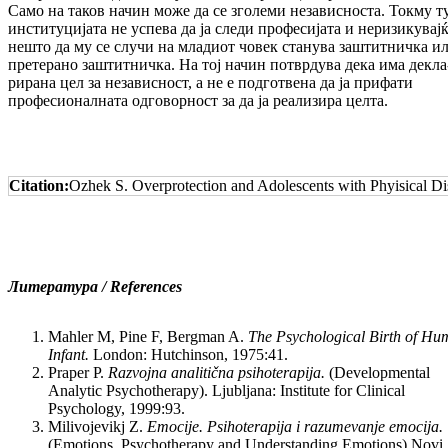
Само на таков начин може да се зголеми независноста. Токму т
инсти­ту­ци­јата не успева да ја следи професијата и неризикувај
нешто да му се случи на младиот човек станува заштитничка и
претерано заш­тит­ничка. На тој начин потврдува дека има де­кла
рирана цел за независност, а не е подготвена да ја прифати
професионалната одговорност за да ја реализира целта.
Citation:
Ozhek S. Overprotection and Adolescents with Phyisical Di
Литература / References
Mahler M, Pine F, Bergman A.
The Psychological Birth of H
Infant.
London: Hutchinson, 1975:41.
Praper P.
Razvojna analitična psihoterapija.
(Developmental
Analytic Psychotherapy). Ljubljana: Institute for Clinical
Psychology, 1999:93.
Milivojevikj Z.
Emocije. Psihoterapija i razumevanje emocija.
(Emotions. Psychotherapy and Understanding Emotions) Novi