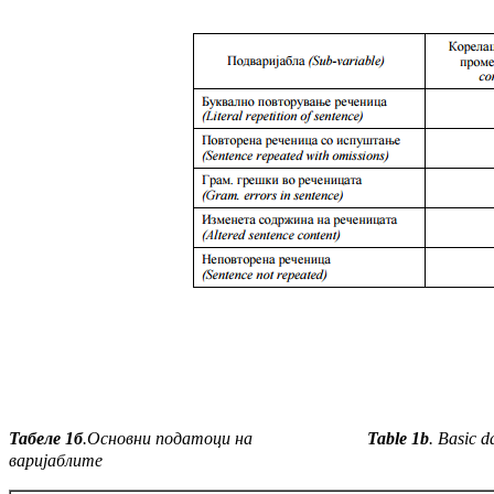
Табеле 1б
.
Основни податоци на
Table 1b
. Basic d
варијаблите