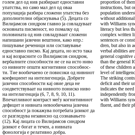
голем дел од нив разбираат едноставни
proportion of them
упатства, но само мал дел од оваа
instructions, but o
популација разбира сложени упатства без
population unders
до­пол­нителни об­јас­нувања (5). Децата со
without additional
Вили­јам­сов синдром главно ја совладуваат
with Williams syn
ос­нов­на­та писменост, но помалку од
literacy but less t
половината од нив совладуваат сложени
complex written li
напишани јазични вешти­ни, како нпр.:
sentences or constr
пишување реченици или составу­вање
dren, but also in 
едноставно писмо. Кај децата, но исто така
verbal abilities ar
и кај возрасните со Вилијамсов син­дром,
general cognitive 
вербалните способности не се на исто ни­во
than the general I
со нивните општи когнитивни способ­нос­
of these children a
ти. Тие вообичаено се повисоки од нивниот
level of intelligenc
кое­фи­ци­ент на интелигенција. Добрите
The striking contr
јазични способ­нос­ти кај овие деца не
defi­cit and their u
соодветствуваат на нивното пониско ниво
indicates the need
на интелигенција (6, 7, 8, 9, 10, 11).
independently fro
Впечатливиот контраст меѓу когнитивниот
with Williams syn
де­фи­цит и нивната невообичаена јазична
fluent, and their 
способ­ност ја покажува потребата јазикот да
се раз­гле­­дува независно од сознавањето
(12). Кај ли­ца­та со Вил­ијамсов синдром
јазикот е богат и течен, а нив­ната
фонологија е релативно добра.