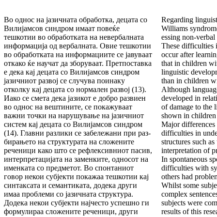
Во од­нос на јазичната обработка, децата со
Regarding linguist
Ви­лијам­сов синдром имаат повеќе
Williams syndrome 
тешкотии во обра­бот­ката на невербалната
essing non-verbal 
информација од вер­бал­ната. Овие тешкотии
These difficulties
во обработката на ин­фор­мациите се јавуваат
occur after learni
откако ќе научат да збо­руваат. Претпоставка
that in chil­dren 
е дека кај децата со Ви­лијамсов синдром
linguistic develop­
јазичниот развој се слу­чува поинаку
than in chil­dren 
отколку кај децата со нормален развој (13).
Although lan­guage
Иако се смета дека јазикот е добро развиен
developed in rela­t
во однос на вештините, се покажуваат
of damage to the l
важни точки на нару­шу­вање на јазичниот
shown in children
систем кај децата со Ви­ли­јамсов синдром
Major differences 
(14). Главни разлики се забе­ле­­жа­ни при раз­
difficulties in un
би­рањето на структурата на сло­жените
structures such as 
рече­ни­ци како што се рефлексивниот пасив,
interpretation of 
интер­пре­тацијата на заменките, односот на
In spontaneous s
именката со пред­ме­тот. Во спонтаниот
diffi­culties with 
говор некои субјекти пока­жаа тешкотии кај
others had problems
синтак­са­та и семанти­ката, до­де­ка други
Whilst some subjec
имаа проблеми со јазичната струк­ту­ра.
complex sentences
Додека некои субјекти најчесто ус­пеш­но ги
subjects were com
формулираа сложените реченици, други
re­sults of this re