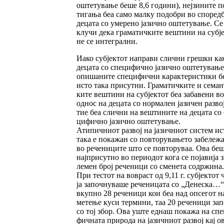
ош­тетување беше 8,6 години), нејзи­ни­те п
тига­ња беа само малку подобри во спо­редб
децата со умерено јазично оште­ту­вање. Се 
клу­чи дека граматичките веш­ти­ни на субј
не се интегрални.
Иако субјек­тот направи слични грешки ка
децата со специфично јазично оштетување
опи­ша­ните спе­цифични карактеристики б
исто така при­­сутни. Граматичките и семан
ките веш­ти­ни на субјектот беа забавени во
однос на де­ца­та со нормален јазичен развој
тие беа слични на вештините на децата со 
ци­фично јазично оштетување.
Атипичниот развој на јазичниот систем ис­
така е покажан со повторувањето забеле­жа
во речениците што се повторуваа. Ова бе
нај­присутно во периодот кога се појавија з
ле­мен број реченици со сменета содржина.
При тес­тот на вовраст од 9,11 г. субјектот 
ја започнуваше реченицата со „Денеска…
вкуп­­но 28 реченици кои беа над опсегот н
ме­­тење куси термини, таа 20 реченици за
со тој збор. Ова уште еднаш покажа на спе­
фичната природа на ја­зичниот развој кај о