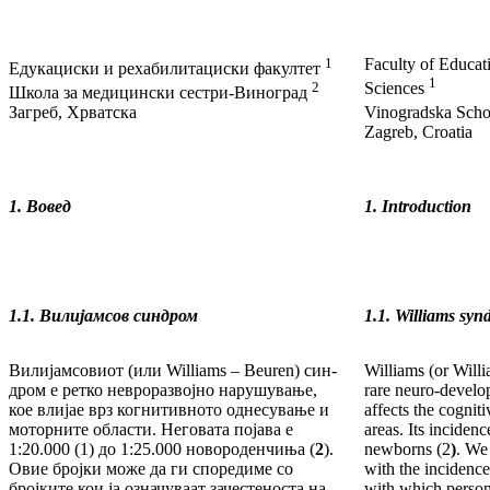
1
Faculty of Educat
Едукациски и рехабилитациски факултет
1
2
Sciences
Школа за медицински сестри-Виноград
Загреб, Хрватска
Vinogradska Scho
Zagreb, Croatia
1. Вовед
1. Introduction
1.1.
Вил
и
јамсов синдром
1.1.
Williams syn
Вилијамсовиот (или Williams – Beuren) син­
Williams (or Will
дром е ретко невроразвојно нарушување,
rare neuro-develo
кое влијае врз когнитивното однесување и
affects the cognit
мотор­ни­те области. Неговата појава е
areas. Its in­ciden
1:20.000 (1) до 1:25.000 новороденчиња (
2
).
newborns (2
)
. We
Овие бројки може да ги споредиме со
with the in­cidenc
бројките кои ја означуваат за­чес­теноста на
with which person