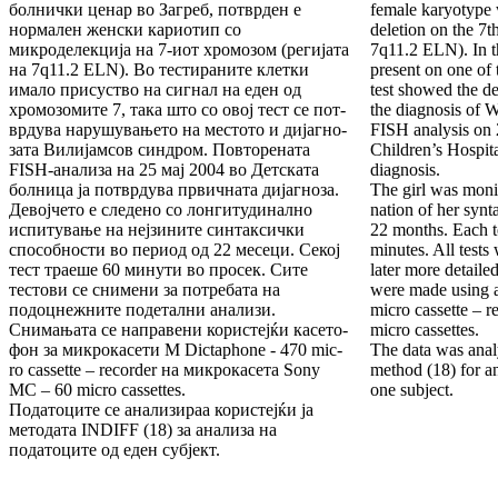
болнички ценар во Загреб, потврден е
female karyotype 
нормален женски кариотип со
deletion on the 7
микроделекција на 7-иот хро­мо­зом (регијата
7q11.2 ELN). In th
на 7q11.2 ELN). Во тестира­ни­те клетки
present on one of
имало присуство на сигнал на еден од
test showed the de
хромозомите 7, така што со овој тест се пот­
the diagnosis of 
врдува нарушувањето на местото и дијаг­но­
FISH analysis on 
зата Вилијамсов синдром. Повторената
Children’s Hospita
FISH-анализа на 25 мај 2004 во Детската
diagnosis.
бол­ни­ца ја потврдува првичната дијагноза.
The girl was moni
Девојчето е следено со лонгитудинално
nation of her synta
испи­ту­вање на нејзините синтаксички
22 months. Each t
способности во период од 22 месеци. Секој
minutes. All tests
тест траеше 60 ми­ну­ти во просек. Сите
later more detaile
тестови се снимени за по­тре­бата на
were made using 
подоцнежните подетални ана­ли­зи.
micro cassette – 
Снимањата се направени користејќи касе­то­
micro cassettes.
фон за микрокасети M Dictaphone - 470 mic­
The data was ana
ro casse­tte – recorder на микрокасета Sony
method (18) for an
MC – 60 mic­ro cassettes.
one subject.
Податоците се анализираа корис­тејќи ја
мето­да­­­та INDIFF (18) за ана­­лиза на
податоците од еден субјект.