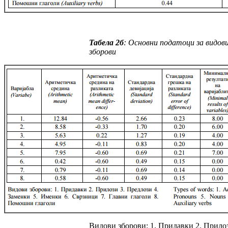
Taбeла
2
б
:
Основни податоци за видов
зборови
Видови зборови: 1. Придавки 2. Прилоз