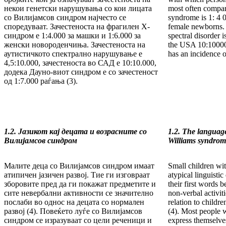
некои генетски нарушувања со кои лицата
most often com­par
со Вилијамсов синдром најчесто се
syndrome is 1: 4 0
споредуваат. Зачестеноста на фрагилен X-
female new­borns. 
син­дром е 1:4.000 за машки и 1:6.000 за
spectral disorder i
жен­ски но­вороденчиња. За­честеноста на
the USA 10:10000
аутис­тич­кото спектрално на­ру­шување е
has an inci­dence o
4,5:10.000, за­чес­теноста во САД е 10:10.000,
додека Дауно-ви­от синдром е со за­чес­теност
од 1:7.000 раѓа­ња (3).
1.2. Јазикот кај децата и возрасните со
1.2.
The language
Вили
јамсов синдром
Williams syndrom
Малите деца со Вилијамсов синдром имаат
Small children wi
ати­пи­чен јазичен развој. Тие ги изговраат
atypical linguist
зборо­ви­те пред да ги покажат предметите и
their first words 
сите не­вер­бални активности се значително
non-verbal activit
послаби во од­нос на децата со нормален
relation to child
развој (4). Повеќето луѓе со Ви­лијамсов
(4). Most people 
синдром се изразуваат со цели ре­че­ници и
express them­selve