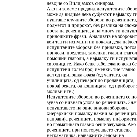
девојче со Вилијам­сов синдром.
Ако ги земеме предвид испуштените збор
мо­­же да видиме дека субјектот најмалку ги
пушташе клучните зборови во реченицата,
под­ме­тот и прирокот, без разлика на сложе
носта на реченицата, а најмногу ги испуш
прилош­ки­те фрази. Анализата на зборовит
кои таа ги испушти ни покажа дека најчес
ис­пу­штаните зборови беа придавки, потоа
прилози, пред­ло­зи, заменки, главни глагол
помошни глаголи, а најмалку ги испушат
сврзниците. Иако бе­ше забележано дека бе
испуштени го­лем број именки, тие главно 
дел од прилош­ка фраза (од чантата, од
училницата, од пекарот до про­давницата,
покрај реката, од кошницата, од при­борот 
моливи итн.)
Испуштените зборови во реченицата се по
зу­ваа со нивната улога во реченицата. Зна
ис­пуш­тањето на овие видови зборови,
хиерархис­ки помалку важни во реченицата
направија реченицата помалку информати
но грама­ти­­ката главно беше зачувана. Ако
реченицата при повторувањето станеше
неграматичка, нај­важ­ните делови на