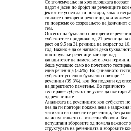
Со зголемување на хронолошката возраст
падот е јасен по бројот на речениците кои 
јектот не успеа да ги повтори, како и не­гра
тич­ките повторени реченици, кои мо­же­ме
ги поврземе со созревањето на јазич­ниот с
тем.
Опсегот на буквално повторените речениц
субјектот се придвижи од 21 реченица на в
раст од 9,5 на 31 речница на возраст од 10,
год. Важно е да се нагласи дека буквалнот
пов­торување реченици кое оди над
капацитетот на паметењето куси термини,
беше успешно са­мо во почетното тестирањ
една реченица (3.6%). Во финалното тест
субјектот ус­пешно буквално повтори 11
реченици (39.3%), кои беа подолги од опс
на директното па­ме­тење. Во првичното
тестирање субјектот не ус­пеа да повтори 
од речениците.
Анализата на речениците кои субјектот не 
пеа да ги повтори покажа дека е задржана 
ма­тиката на полесните реченици, без разл
на испуштањето на извесни зборови. Беа
испушта­ни зборовите од помала важност з
структурата на реченицата и зборовите ко