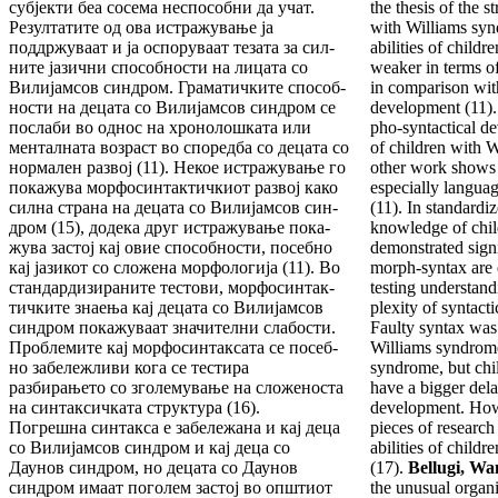
суб­јек­ти беа сосема неспо­собни да учат.
the thesis of the s
Резул­та­ти­те од ова истражување ја
with Williams sy
поддржу­ваат и ја ос­по­руваат тезата за сил­
abilities of child
ните јазични способности на лицата со
weaker in terms o
Вили­јамсов синдром. Граматич­ки­те способ­
in compari­son wi
нос­ти на децата со Вили­јам­сов синдром се
development (11).
послаби во однос на хро­нолошката или
pho-syntactical de
менталната воз­раст во споредба со децата со
of children with W
нормален развој (11). Некое истра­жу­­вање го
other work shows t
по­ка­жува морфо­син­тактичкиот раз­вој како
especially langu
сил­на страна на децата со Вилијамсов син­
(11). In standardi
дром (15), додека друг истражување пока­
knowl­edge of chi
жу­ва застој кај овие способ­ности, посебно
demon­strated signi
кај јазикот со сло­же­на морфо­ло­ги­ја (11). Во
morph-syntax are 
стан­дар­ди­зи­ра­ните тестови, мор­фосинтак­
testing un­derstan
тич­ките знае­­ња кај децата со Вилијамсов
plexity of syn­tacti
синдром по­ка­жу­ваат зна­чителни слабос­ти.
Faulty syntax was 
Проблемите кај мор­фо­син­таксата се посеб­
Williams syndrom
но забележливи кога се тес­тира
syndrome, but ch
разбирањето со зголемување на сло­же­носта
have a bigger delay
на синтаксичката струк­тура (16).
develop­ment. How
Погрешна синтакса е забележана и кај деца
pieces of re­search
со Вилијамсов синдром и кај деца со
abilities of chil­
Даунов син­дром, но децата со Дау­нов
(17).
Bellugi, Wa
синдром имаат пого­лем застој во општиот
the unusual organi