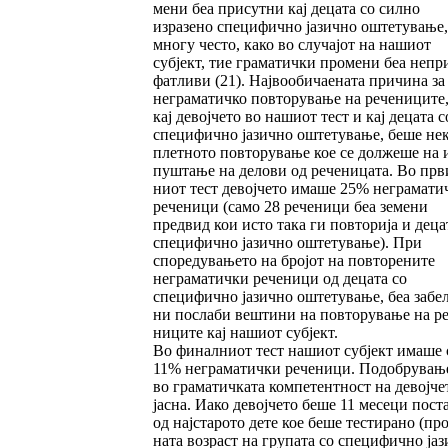
мени беа присутни кај децата со силно
изразено специфично јазично оштету­ва­­ње,
многу чес­то, како во случајот на на­шиот
субјект, тие граматички промени беа не­пр
фат­ливи (21). Највообичаената причина за
неграматич­ко пов­то­рување на речениците,
кај девојчето во нашиот тест и кај децата с
спе­цифично ја­зич­но оштетување, беше не
плет­ното повто­ру­вање кое се должеше на 
пуш­тање на дело­ви од реченицата. Во прв
ни­от тест девојчето има­ше 25% неграмати
ре­че­ници (само 28 рече­ници беа земени
предвид кои исто така ги пов­торија и деца
специ­фич­но јазично ош­те­тување). При
споредува­ње­то на бројот на пов­торените
неграматички рече­ни­ци од децата со
специфично јазично оште­тување, беа забел
ни послаби вештини на повторување на ре
ни­ците кај нашиот субјект.
Во финалниот тест нашиот субјект имаше 
11% неграматички реченици. Подобрува­ње
во граматичката компетентност на девој­че­
јасна. Иако девојчето беше 11 месеци пост
од најстарото дете кое беше тестирано (про
на­та возраст на групата со специфично ја