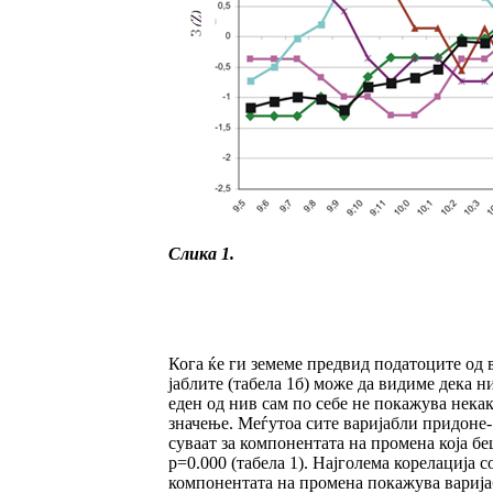
Слика 1.
Кога ќе ги земеме предвид податоците од в
јаб­лите (табела 1б) може да видиме дека ни
еден од нив сам по себе не покажува не­как
значење. Меѓутоа сите варијабли придо­не­
суваат за компонентата на промена која бе
p=0.000 (табела 1). Најголема корелација с
ком­понентата на промена покажува вари­јаб