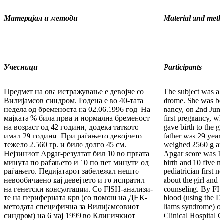
Материјал и методи
Material and met
Учесници
Participants
Предмет на ова истражување е девојче со
The subject was a
Ви­ли­јамсов синдром. Родена е во 40-тата
drome. She was bo
недела од бременоста на 02.06.1996 год. На
nancy, on 2nd Jun
мајката % била прва и нормална бременост
first pregnancy, 
на возраст од 42 години, додека таткото
gave birth to the g
имал 29 години. При раѓањето девојчето
father was 29 years
тежело 2.560 гр. и би­ло долго 45 см.
weighed 2560 g a
Нејзиниот Apgar-резултат бил 10 во првата
Apgar score was 10
минута по раѓањето и 10 по пет минути од
birth and 10 five m
раѓањето. Педијатарот забележал нешто
pediatrician first
невообичаено кај девејчето и го испра­тил
about the girl and 
на генетски консултации. Со FISH-анали­зи­
counseling. By FI
те на периферната крв (со помош на ДНК-
blood (using the 
методата специфична за Вилијамсовиот
liams syndrome) o
син­дром) на 6 мај 1999 во Клиничкиот
Clinical Hospital 