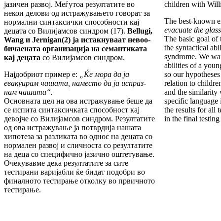
ја­зичен развој. Меѓутоа резултатите во
children with Wil
некои делови од истражувањето говорат за
The best-known e
нормални синтаксички способности кај
evacuate the glass
децата со Ви­лијам­сов синдром (17).
Bellugi
,
The basic goal of 
Wang
и
Jernigan
(2)
ja
истакнуваат невоо­
the syntactical abi
би­чаената ор­га­низација на семантиката
syn­drome. We want
кај децата
со Вил­ијамсов синдром.
abilities of a you
Најдобриот пример е:
„Ќе мора да ја
so our hypotheses
евакуирам чашата, наместо да ја испраз­
rela­tion to child
нам чашата“.
and the similarity 
Основната цел на ова истражување беше да
specific language
се ис­пита синтаксичката способност кај
the results for all
девојче со Вилијамсов синдром. Резултатите
in the final testing 
од ова истра­жу­вање ја потврдија нашата
хипотеза за разли­ка­та во однос на децата со
нормален развој и сличноста со резултатите
на деца со специфич­но јазично оштетување.
Очекувавме дека резул­та­тите за сите
тестирани варијабли ќе бидат по­доб­ри во
финалното тестирање отколку во пр­вич­ното
тестирање.