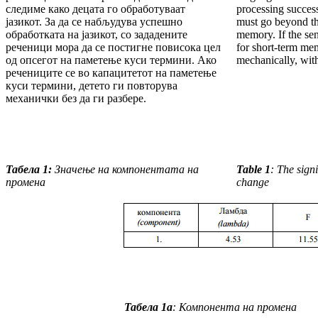
следиме како де­цата го обработуваат
processing success
јазикот. За да се набљу­ду­ва успешно
must go beyond th
обработката на јазикот, со зада­де­ните
memory. If the sen
реченици мора да се постигне повисока цел
for short-term mem
од опсегот на паметење куси термини. Ако
mechanically, with
речениците се во капацитетот на паметење
куси термини, детето ги повторува
механички без да ги разбере.
Табела 1:
Значење на компонентата на
Table 1
: The sign
промена
change
Табела 1а
:
Компонента на промена