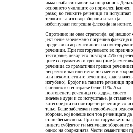
имаа слаба син­так­сичка поврзаност. Децат
основното учи­лиште со нормален јазичен
развој во тешките реченици ги испуштаат
тешките за изговор збо­рови и така ја
избегнуваат погрешна флексија на истите. 
Спротивно на оваа стратегија, кај нашиот 
јект беше за­беле­жано погрешна флексија 
пре­дизвика агра­матич­ност на повторуван
ре­че­ници. При повтору­ва­њето во првичн
тес­­тирање, девој­че­то пов­тори 25% од рече
ци­те со грама­тич­ки грешки (ние ја сметав
реченица со гра­матички греш­ки реченицат
неграматич­ки или неточ­но сме­не­ти зборо
или неком­плет­ните речени­ци, каде значењ
из­гу­бено). Бро­јот на так­вите реченици пр
финал­но­то тестирање беше 11%. Ако
повторената ре­че­ни­­ца го задржа своето
значење дури и со ис­пуш­­тање, ја ста­вавме
категоријата на повто­рени реченици со и
та­ње. Беше забележан не­воо­бичаен ре­досл
зборови, кој водеше кон тоа речени­цата да
стане бесмислена. При пов­то­рувањето на 
ни­цата субјектот ги ме­ну­­ва­ше зборовите в
однос на содржината. Чес­ти семантички п