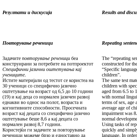
Резултати и дискусија
Results and discu
Повторување реченици
Repeating senten
Задачите
повторување реченици
беа
The “repeating se
конструи­ра­ни за потребите на потпроектот
constructed for th
Специфични јазични оштетувања кај
“Specific languag
учениците.
children”.
Истите материјали од тестот се користеа на
The same test mat
30 ученици со специфично јазично
children with spe
оштетување на возраст од 6,5 до 10 години
aged from 6.5 to 1
(19) и кај деца со нормален јазичен развој
with normal lingu
еднакви во од­нос на полот, возраста и
terms of sex, age 
когнитивните способ­нос­ти. Просечната
aver­age age of ch
возраст кај децата со специ­фич­но јазично
impair­ment was 8.
оштетување беше 8,6 а кај деца­та со
normal devel­opmen
нормален развој 8,7 години.
Using tasks of re
Користејќи ги задачите за повторување
quickly and simpl
речени­ци можеме брзо и едноставно да
language. In orde