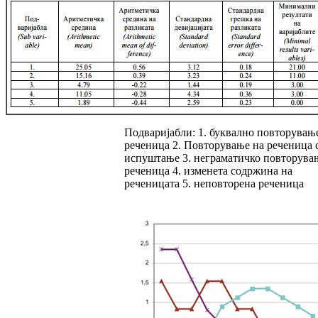
Подваријабли: 1. буквално повторувањ
ре­че­ница 2. Повторување на реченица 
испуш­та­ње 3. неграматичко повторува
речени­ца 4. изменета содржина на
реченицата 5. не­пов­то­рена реченица