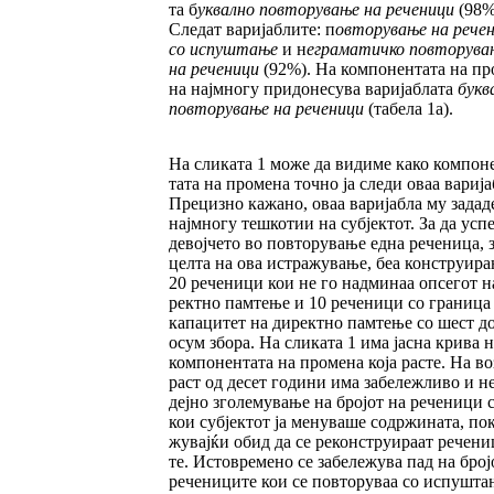
та б
уквално повторување на реченици
(98%
Следат варијаблите: п
овторување на
ре­­ч
со испуштање
и н
еграматичко пов­то­рува
на реченици
(92%). На компо­нен­та­та на пр
на најмногу придонесува варијаб­ла­та
букв
повторување на реченици
(та­бе­ла 1а).
На сли­ка­та 1 може да видиме како компон
тата на про­мена точно ја следи оваа варија
Пре­­циз­но кажано, оваа варијабла му задад
нај­многу тешкотии на субјектот. За да усп
девојчето во повторување една рече­ни­ца, 
цел­та на ова истражување, беа конс­труи­р
20 реченици кои не го надминаа оп­се­гот н
ректно памтење и 10 реченици со граница
ка­па­цитет на директно памтење со шест д
осум збора. На сликата 1 има јас­на крива 
ком­понентата на промена која рас­те. На во
раст од десет години има забележ­ли­во и н
деј­но зголемување на бројот на рече­ни­ци 
кои субјектот ја менуваше содржи­на­та, по
жу­вајќи обид да се реконструираат ре­че­ни­
те. Истовремено се забележува пад на бро­ј
речениците кои се повторуваа со испушта­