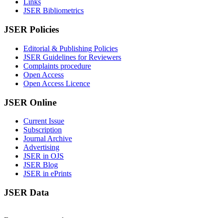
Links
JSER Bibliometrics
JSER Policies
Editorial & Publishing Policies
JSER Guidelines for Reviewers
Complaints procedure
Open Access
Open Access Licence
JSER Online
Current Issue
Subscription
Journal Archive
Advertising
JSER in OJS
JSER Blog
JSER in ePrints
JSER Data