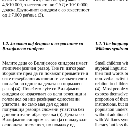
4,5:10.000, за­чес­теноста во САД е 10:10.000,
додека Дауно-ви­от синдром е со за­чес­теност
од 1:7.000 раѓа­ња (3).
1.2. Јазикот кај децата и возрасните со
1.2.
The language
Вили
јамсов синдром
Williams syndrom
Малите деца со Вилијамсов синдром имаат
Small children wi
ати­пи­чен јазичен развој. Тие ги изговраат
atypical linguist
зборо­ви­те пред да ги покажат предметите и
their first words 
сите не­вер­бални активности се значително
non-verbal activit
послаби во од­нос на децата со нормален
relation to child
развој (4). Повеќето луѓе со Ви­лијамсов
(4). Most people 
синдром се изразуваат со цели ре­че­ници и
express them­selve
голем дел од нив разбираат едноставни
proportion of them
упатства, но само мал дел од оваа
instructions, but o
популација разбира сложени упатства без
population unders
до­пол­нителни об­јас­нувања (5). Децата со
without additional
Вили­јам­сов синдром главно ја совладуваат
with Williams syn
ос­нов­на­та писменост, но помалку од
literacy but less t