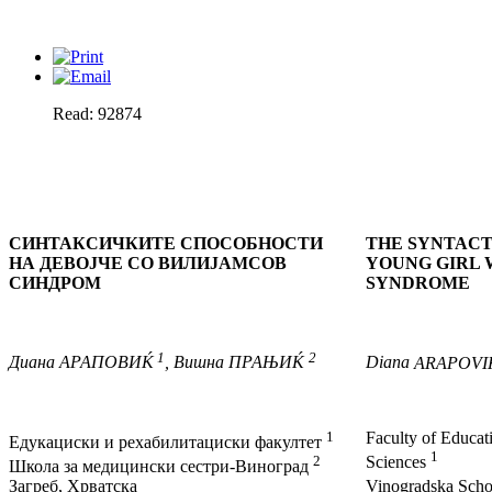
Read: 92874
СИНТАКСИЧКИТЕ СПОСОБНОСТИ
THE SYNTACTI
НА ДЕВОЈЧЕ СО ВИЛИЈАМСОВ
YOUNG GIRL 
СИНДРОМ
SYNDROME
1
2
Диана
АРАПОВИЌ
,
Вишна
ПРАЊИЌ
Diana
ARAPOVI
1
Faculty of Educat
Едукациски и рехабилитациски факултет
1
2
Sciences
Школа за медицински сестри-Виноград
Загреб, Хрватска
Vinogradska Scho