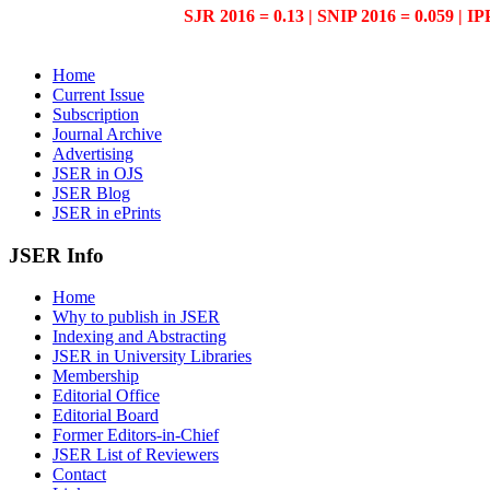
SJR 2016 = 0.13 | SNIP 2016 = 0.059 | IP
Home
Current Issue
Subscription
Journal Archive
Advertising
JSER in OJS
JSER Blog
JSER in ePrints
JSER Info
Home
Why to publish in JSER
Indexing and Abstracting
JSER in University Libraries
Membership
Editorial Office
Editorial Board
Former Editors-in-Chief
JSER List of Reviewers
Contact