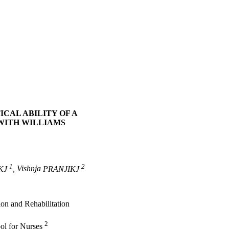
CAL ABILITY OF A
WITH WILLIAMS
1
2
KJ
,
Vishnja
PRANJIKJ
ion and Rehabilitation
2
ol for Nurses