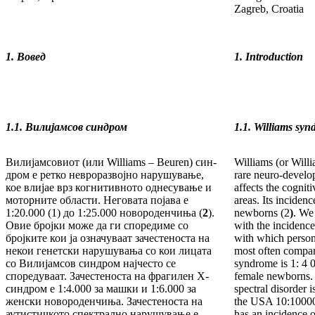
Zagreb, Croatia
1. Вовед
1. Introduction
1.1.
Вил
и
јамсов синдром
1.1.
Williams syn
Вилијамсовиот (или Williams – Beuren) син­
Williams (or Will
дром е ретко невроразвојно нарушување,
rare neuro-develo
кое влијае врз когнитивното однесување и
affects the cognit
мотор­ни­те области. Неговата појава е
areas. Its in­ciden
1:20.000 (1) до 1:25.000 новороденчиња (
2
).
newborns (2
)
. We
Овие бројки може да ги споредиме со
with the in­cidenc
бројките кои ја означуваат за­чес­теноста на
with which person
некои генетски нарушувања со кои лицата
most often com­par
со Вилијамсов синдром најчесто се
syndrome is 1: 4 0
споредуваат. Зачестеноста на фрагилен X-
female new­borns. 
син­дром е 1:4.000 за машки и 1:6.000 за
spectral disorder i
жен­ски но­вороденчиња. За­честеноста на
the USA 10:10000
аутис­тич­кото спектрално на­ру­шување е
has an inci­dence o