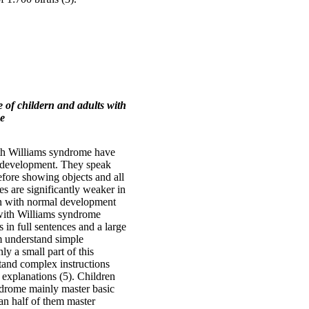
 of childern and adults with
e
th Williams syndrome have
ic development. They speak
before showing objects and all
ies are significantly weaker in
ren with normal development
with Williams syndrome
s in full sentences and a large
 under­stand simple
nly a small part of this
tand complex instructions
 explanations (5). Children
drome mainly master basic
han half of them master