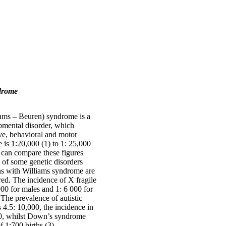
drome
iams – Beuren) syndrome is a
pmental disorder, which
ive, behavioral and motor
ce is 1:20,000 (1) to 1: 25,000
 can compare these figures
e of some genetic disorders
s with Williams syndrome are
ed. The incidence of X fragile
00 for males and 1: 6 000 for
The prevalence of au­tistic
s 4.5: 10,000, the inci­dence in
, whilst Down’s syn­drome
f 1:700 births (3).