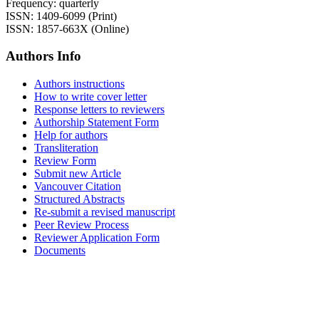
Frequency: quarterly
ISSN: 1409-6099 (Print)
ISSN: 1857-663X (Online)
Authors Info
Authors instructions
How to write cover letter
Response letters to reviewers
Authorship Statement Form
Help for authors
Transliteration
Review Form
Submit new Article
Vancouver Citation
Structured Abstracts
Re-submit a revised manuscript
Peer Review Process
Reviewer Application Form
Documents