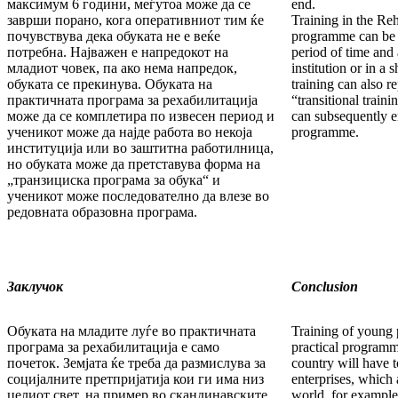
макси­мум 6 години, меѓутоа може да се
end.
заврши пора­но, кога оперативниот тим ќе
Training in the Reh
почувствува дека обу­ката не е веќе
programme can be c
потребна. Најважен е напре­до­кот на
period of time and 
младиот човек, па ако нема напредок,
institution or in a
обуката се прекинува. Обуката на
training can also r
практичната програма за рехабилитација
“transitional trai
може да се ком­пле­ти­ра по извесен период и
can subsequently en
ученикот може да нај­де работа во некоја
programme.
институција или во заш­тит­на работилница,
но обуката може да претста­ву­ва форма на
„транзициска програма за обука“ и
ученикот може последователно да влезе во
ре­дов­ната образовна програма.
Заклучок
Conclusion
Обуката на младите луѓе во практичната
Training of young 
про­гра­ма за рехабилитација е само
practical programm
почеток. Зем­ја­та ќе треба да размислува за
country will have t
социјалните прет­при­јатија кои ги има низ
enter­prises, which
целиот свет, на при­мер во скандинавските
world, for example