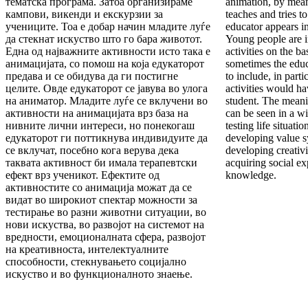
тематска програма. Затоа ор­ганизираме
anima­tion, by mea
кампови, викенди и екскурзии за
teaches and tries to
учениците. Тоа е добар начин младите луѓе
educator appears in
да стекнат искуство што го бара животот.
Young people are i
Една од најважните активности исто така е
activities on the ba
ани­ма­цијата, со помош на која едукаторот
sometimes the educ
предава и се обидува да ги постигне
to include, in part
целите. Овде еду­ка­то­рот се јавува во улога
activities would ha
на аниматор. Младите лу­ѓе се вклучени во
student.
The meanin
активности на анимацијата врз база на
can be seen in a wid
нивните лични интереси, но поне­когаш
testing life situati
едукаторот ги поттикнува индивидуите да
developing value s
се вклучат, посебно кога верува дека
developing creativit
таквата активност би имала терапевтски
acquiring social ex
ефект врз уче­никот. Ефектите од
knowledge.
активностите со анимација можат да се
видат во широкиот спектар мож­нос­ти за
тестирање во разни животни ситуации, во
нови искуства, во развојот на системот на
вред­ности, емоционалната сфера, развојот
на кре­­ативноста, интелектуалните
способности, стек­­­­ну­вањето социјално
искуство и во функ­цио­­налното знаење.