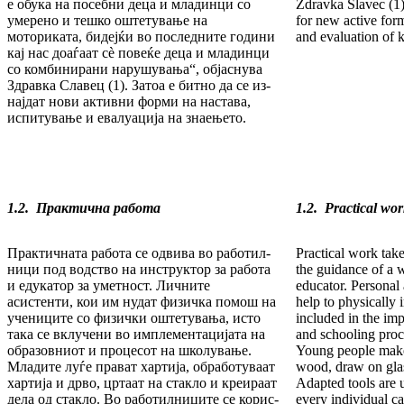
е обука на по­себ­ни деца и младинци со
Zdravka Slavec (1).
умерено и тешко ош­те­тување на
for new active form
моториката, бидејќи во последните години
and evaluation of
кај нас доаѓаат сè повеќе деца и мла­динци
со комбинирани нарушувања“, објаснува
Здравка Славец (1). Затоа е битно да се из­
нај­дат но­ви активни форми на настава,
испиту­ва­ње и евалуација на знаењето.
1.2.
Практична работа
1.2. Practical wo
Практичната работа се одвива во работил­
Practical work tak
ни­ци под водство на инструктор за работа
the guidance of a w
и еду­ка­тор за уметност. Личните
educator. Personal 
асистенти, кои им ну­дат физичка помош на
help to physically 
учениците со физички оштетувања, исто
included in the im
така се вклучени во импле­мен­тацијата на
and schooling proc
образовниот и процесот на шко­лу­вање.
Young people make
Младите луѓе прават хартија, обрабо­ту­ваат
wood, draw on glas
хартија и дрво, цртаат на стакло и креи­ра­ат
Adapted tools are 
дела од стакло. Во работилниците се ко­рис­
every individual c