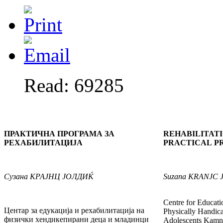
Read: 69285
ПРАКТИЧНА ПРОГРАМА ЗА
REHABILITAT
РЕХАБИЛИТАЦИЈА
PRACTICAL 
Сузана
КРАЈНЦ
ЈОЛДИ
Ќ
Suzana
KRANJC 
Centre for Educati
Центар за едукација и рехабилитација на
Physically Handic
фи­зички хендикепирани деца и младинци
Adolescents Kamni