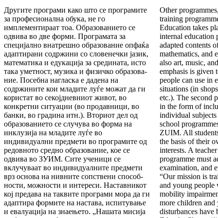
Другите програми како што се програмите
Other programmes, 
за про­фесионална обука, не го
training programme
имплементираат тоа. Образованието се
Education takes pl
одвива во две форми. Про­­грамата за
in­ternal educatio
специјално внатрешно образо­ва­ние опфаќа
adapted contents o
адаптирани содржини со слове­неч­ки јазик,
mathematics, and e
математика и едукација за средината, исто
also art, music, an
така уметност, музика и физичко образо­ва­
emphasis is given 
ние. Посебна нагласка е дадена на
people can use in e
содржините кои младите луѓе можат да ги
situations (in shop
користат во се­кој­дневниот живот, во
etc.). The second p
конкретни ситуации (во продавници, во
in the form of incl
банки, во градина итн.). Вто­ри­от дел од
individual subjects
образованието се случува во форма на
school programmes,
инклузија на младите луѓе во
ZUIM. All students
индивидуални предмети во програмите од
the basis of their o
редовното средно образование, кое се
inter­ests. A teache
одвива во ЗУИМ. Сите уче­ни­ци се
programme must ad
вклучуваат во индивидуалните предме­ти
examination, and e
врз основа на нивните сопствени способ­
“Our mission is tra
нос­ти, можности и интереси. Наставникот
and young people w
кој пре­дава на таквите програми мора да ги
mobility impairmen
адап­ти­ра формите на настава, испитување
more children and
и евалуа­ци­ја на знаењето. „Нашата мисија
disturbances have be