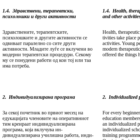
1.4. Здравствени, терапевтски,
1.4. Health, thera
психолошки и други активности
and other activitie
Здравствените, терапевтските,
Health, therapeutic
психолошките и другите активности се
tivities take place p
одвиваат паралелно со си­те други
activities. Young p
активности. Младите луѓе се вклу­че­ни во
modern therapeu­ti
модерни терапевтски процедури. Секому
offered the things 
му се понудени работи од кои тој или таа
има потреба.
2. Индивидуализирана програма
2. Individualize
За секој почетник во првиот месец на
For every beginner 
едука­ци­ја­та членовите на оперативниот
education members 
тим креираат ин­дивидуализирана
an individu­alized
програма, која вклучува ин­
individualized sch
дивидуализирана училишна работа, инди­
training programme,