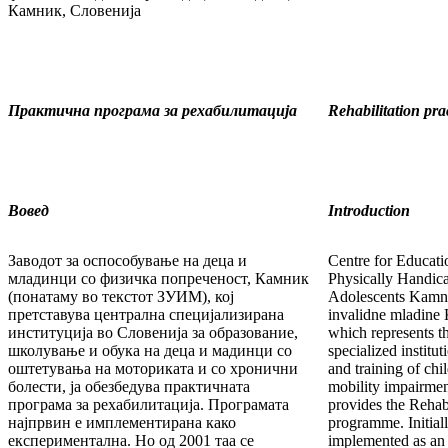
Камник, Словенија
Практична програма за рехабилитација
Rehabilitation pr
Вовед
Introduction
Заводот за оспособување на деца и
Centre for Educati
младинци со фи­зичка попреченост, Камник
Physi­cally Handic
(понатаму во текстот ЗУИМ), кој
Adolescents Kamni
претставува централна спе­ци­јализирана
invalidne mlad­ine
институција во Словенија за обра­зо­вание,
which represents t
школување и обука на деца и мадинци со
specialized institu
оштетувања на моториката и со хронични
and training of ch
бо­лес­ти, ја обезбедува практичната
mobility impairment
програма за рехабилитација. Програмата
provides the Rehabil
најпрвин е импле­мен­тирана како
programme. Initial
експериментална. Но од 2001 таа се
implemented as an