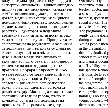
ви­дуа­лизирана програма за обука и други
Our interdisciplina
екс­перт­ски активности. Нашиот интердис­
“operative team” i
цип­ли­на­рен тим таканаречен „оперативен
teacher, doctor, nurs
тим“ е соста­вен од: едукатор, наставник,
assistant, physiothe
доктор, медицин­ска сестра, медицински
therapist, speech t
помошник, физиоте­ра­певт, професионален
social worker. The 
терапевт, логопед, пси­хо­лог и социјален
activities for ever
работник. Едукаторот ја под­гот­вува
The programme is 
временската линија за активности за секој
jointly define goal
млад човек индивидуално. Програмата им
during edu­cation an
се претставува на родителите и заеднички
Young people thems
се дефинираат целите, кои ќе се следат во
in the prepara­tion
текот на едукацијата и обуката на нивното
the individualized
дете. Самите млади луѓе активно се
school term we reg
вклучени во подго­тов­ка­та, планирањето и
and manage docu­m
следењето на индивидуали­зи­раните
and flexibility are 
програми. На крајот на времето за шко­
this specific Rehab
лување редовно се прави евалуација и из­
It is possible to a
ра­бо­тува документација. Редовното
tempo of complexity
следење и флек­сибилноста се посебно
the programme. The
важни при спе­ци­фич­ната програма за
years maximum, it
рехабилитација. Можно е да се адаптираат
earlier, when the o
содржини, методи на работа, темпо на
training is no long
комплексност и на крај должината на
young person is wh
програмата. Програмата може да трае
there is no progress