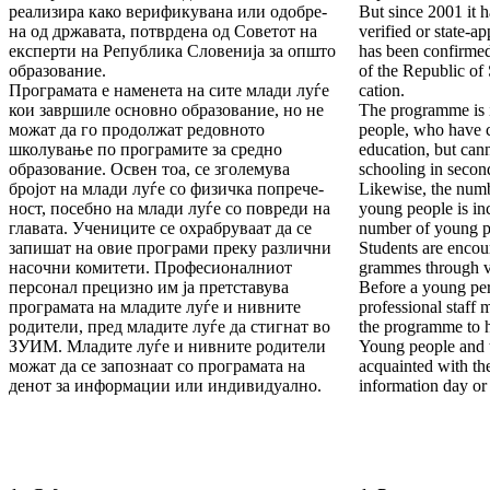
реализира како верификувана или одо­бре­
But since 2001 it h
на од државата, потврдена од Советот на
verified or state-
екс­перти на Република Словенија за општо
has been con­firme
об­ра­зование.
of the Republic of
Програмата е наменета на сите млади луѓе
cation.
кои за­вршиле основно образование, но не
The programme is i
можат да го продолжат редовното
peo­ple, who have 
школување по про­гра­ми­те за средно
edu­cation, but can
образование. Освен тоа, се зго­ле­мува
schooling in seco
бројот на млади луѓе со физичка по­пре­че­
Likewise, the numb
ност, посебно на млади луѓе со повреди на
young people is incr
главата. Учениците се охрабруваат да се
number of young peo
запи­шат на овие програми преку различни
Students are encour
насочни ко­митети. Професионалниот
grammes through va
персонал прециз­но им ја претставува
Be­fore a young pe
програмата на младите лу­ѓе и нивните
profes­sional staff
родители, пред младите луѓе да стиг­нат во
the pro­gramme to h
ЗУИМ. Младите луѓе и нивните ро­дители
Young peo­ple and t
можат да се запознаат со програмата на
acquainted with th
денот за информации или индивидуално.
information day or 