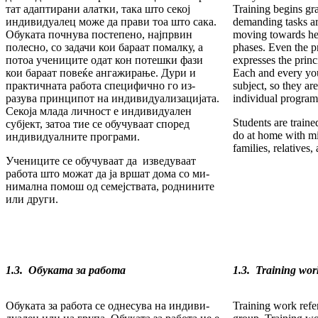
тат адаптирани алатки, така што секој
Training be­gins grad
инди­ви­дуалец може да прави тоа што сака.
demanding tasks ar
Обуката почнува постепено, најпрвин
moving towards he
полесно, со зада­чи кои бараат помалку, а
phases. Even the pr
потоа учениците одат кон потешки фази
expresses the princ
кои бараат повеќе анга­жи­ра­ње. Дури и
Each and every you
практичната работа специфично го из­
subject, so they are
разува принципот на индивидуализацијата.
individual progra
Секоја млада личност е индивидуален
Students are train
субјект, за­тоа тие се обучуваат според
do at home with m
индивидуалните про­грами.
families, relatives,
Учениците се обучуваат да изведу­ва­ат
работа што можат да ја вршат дома со ми­
ни­мална по­мош од семејствата, роднините
или други.
1.3. Обуката за работа
1.3. Training wor
Обуката за работа се однесува на индиви­
Training work
refe