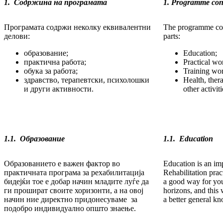
1.
Содржина на програмата
1. Programme con
Програмата содржи неколку еквивалентни
The programme cons
де­лови:
parts:
образование;
Education;
практична работа;
Practical wo
обука за работа;
Training wo
здравство, терапевтски, психолошки
Health, ther
и дру­ги активности.
other activiti
1.1.
Образование
1.1.
Education
Образованието е важен фактор во
Education is an imp
практичната про­грама за рехабилитација
Rehabilita­tion pra
бидејќи тое е добар на­чин младите луѓе да
a good way for you
ги прошират своите хо­ри­зонти, а на овој
horizons, and this 
начин ние директно придо­не­су­ваме за
a better general kn
подобро индивидуално општо знае­ње.