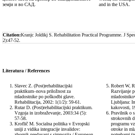
земји и во САД.
and in the USA.
Citation:
Kranjc Joldikj S. Rehabilitation Practical Programme. J Sp
2):47-52.
Literatura /
References
Slavec Z. (Post)rehabilitacijski
Robert W, R
praktikum–nova priložnost za
Razvijanje 
mladostnike po poškodbi glave.
mladostnikov
Rehabilitacija, 2002: 1(1/2): 59-61.
Ljubljana: In
Rutar D. (Post)rehabilitacijski praktikum.
kakovosti, 1
Vzgo­­ja in izobraževanje, 2003:34 (5):
Pravilnik o 
57-58.
strokov­nih
Kroflič M. Socialna politika v Evropski
programu vzg
uniji z vidika integracije invalidov:
otroke in ml
zbornik predavanj s simpozija / European
potrebami (po