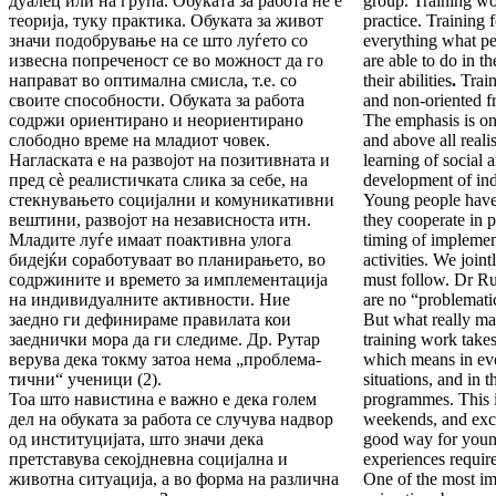
дуа­лец или на група. Обуката за работа не е
group. Training wor
тео­ри­ја, туку практика. Обуката за живот
practice. Train­ing
значи по­до­б­рување на се што луѓето со
everything what pe
извесна поп­ре­че­ност се во можност да го
are able to do in th
направат во опти­мал­на смисла, т.е. со
their abilities
.
Trai
своите способности. Обуката за работа
and non-oriented f
содржи ориентирано и неориентирано
The emphasis is on
слободно време на младиот човек.
and above all realis
Нагласката е на развојот на позитивната и
learning of social 
пред сè реалис­тич­ка­та слика за себе, на
development of ind
стекнувањето социјални и ко­му­никативни
Young people have 
вештини, развојот на независ­нос­та итн.
they cooperate in p
Младите луѓе имаат поактивна улога
timing of implemen
бидејќи со­работуваат во планирањето, во
activities.
We jointl
содржините и времето за имплементација
must follow. Dr Rut
на индивидуалните активности. Ние
are no “prob­lemati
заедно ги дефинираме прави­ла­та кои
But what really matt
заеднички мора да ги следиме. Др. Рутар
training work takes 
верува дека токму затоа нема „про­бле­ма­
which means in eve
тич­ни“ ученици (2).
situations, and in 
Тоа што навистина е важно е дека голем
programmes. This 
дел на обу­ката за работа се случува надвор
weekends, and excur
од инс­ти­ту­цијата, што значи дека
good way for young
претставува секој­днев­на социјална и
experiences re­quire
животна ситуација, а во фор­ма на различна
One of the most imp