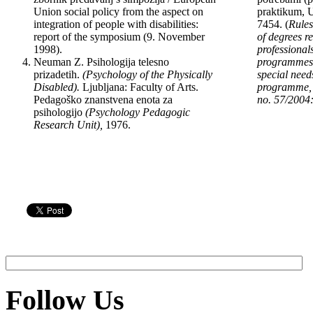
Union social policy from the aspect on
praktikum, U
integration of people with disabilities:
7454. (
Rules
report of the symposium (9. No­vember
of degrees r
1998).
professional
Neuman Z. Psihologija telesno
programmes 
prizadetih.
(Psy­chology of the Physically
special needs
Disabled).
Ljub­ljana: Faculty of Arts.
programme, O
Pedagoško znanstvena enota za
no. 57/2004
psihologijo
(Psychology Pedagogic
Research Unit),
1976.
Follow Us