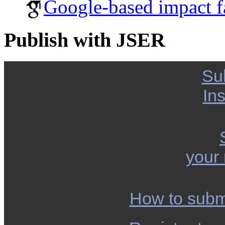
Google-based impact f
Publish with JSER
Su
Ins
your
How to subm