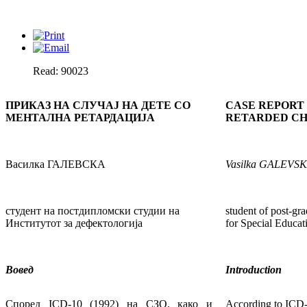
Read: 90023
ПРИКАЗ НА СЛУЧАЈ НА ДЕТЕ СО
CASE REPORT
МЕНТАЛНА РЕТАРДАЦИЈА
RETARDED CH
Василка ГАЛЕВСКА
Vasilka
GALEVSK
студент на постдипломски студии на
student of post-gra
Институтот за дефектологија
for Special Educat
Вовед
Introduction
Според ICD-10 (1992) на СЗО, како и
According to ICD