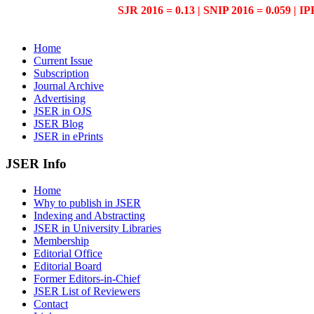
SJR 2016 = 0.13 | SNIP 2016 = 0.059 | IP
Home
Current Issue
Subscription
Journal Archive
Advertising
JSER in OJS
JSER Blog
JSER in ePrints
JSER Info
Home
Why to publish in JSER
Indexing and Abstracting
JSER in University Libraries
Membership
Editorial Office
Editorial Board
Former Editors-in-Chief
JSER List of Reviewers
Contact