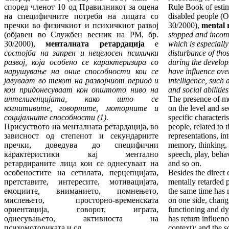
според членот 10 од Правилникот за оцена
Rule Book of estim
на специфичните потреби на лицата со
disabled people (O
пречки во физичкиот и психичкиот развој
30/2000),
mental 
(објавен во Службен весник на РМ, бр.
stopped and incom
30/2000),
менталната ретардација
е
which is especiall
состојба на запрен и нецелосен психички
disturbance of tho
развој, која особено се карактеризира со
during the develo
нарушување на оние способности кои се
have influence over
јавуваат во текот на развојниот период и
intelligence, such 
кои придонесуваат кон општото ниво на
and social abilities
интелигенцијата, како што се
The presence of me
когнитивите, говорните, моторните и
on the level and se
социјалните способности (1).
specific characteri
Присуството на менталната ретардација, во
people, related to 
зависност од степенот и секундарните
representations, in
пречки, доведува до специфични
memory, thinking, 
карактеристики кај ментално
speech, play, beha
ретардираните лица кои се однесуваат на
and so on.
особеностите на сетилата, перцепцијата,
Besides the direct
претставите, интересите, мотивацијата,
mentally retarded p
емоциите, вниманието, помнењето,
the same time has r
мислењето, просторно-временската
on one side, changi
ориентација, говорот, играта,
functioning and dy
однесувањето, активноста на
has return influen
психомоториката и сл.
context); and the s