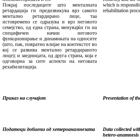
Покрај последиците што менталната
which is responsibl
ретардација ги предизвикува врз самото
rehabilitation proc
ментално ретардирано лице, таа
истовремено се одразува и врз неговото
семејство, од една страна, менувајќи ги на
специфичен начин неговото
функционирање и динамиката на односите
(што, пак, повратно влијае на контекстот во
кој се развива ментално ретардираното
лице); и заедницата, од друга страна, која е
одговорна за сите аспекти на неговата
рехабилитација.
Приказ на слу
ч
ајот
Presentation of th
Податоци добиени од хетероанамнезата
Data collected wit
hetero-anamnesis