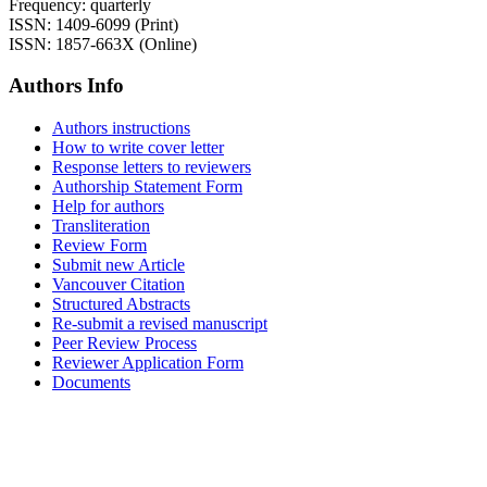
Frequency: quarterly
ISSN: 1409-6099 (Print)
ISSN: 1857-663X (Online)
Authors Info
Authors instructions
How to write cover letter
Response letters to reviewers
Authorship Statement Form
Help for authors
Transliteration
Review Form
Submit new Article
Vancouver Citation
Structured Abstracts
Re-submit a revised manuscript
Peer Review Process
Reviewer Application Form
Documents