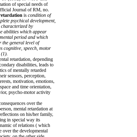
ation of special needs of
fficial Journal of RM, no.
retardation
is
condition of
plete psychical development,
y characterized by
se abilities which appear
pmental period and which
 the general level of
as cognitive, speech, motor
 (1).
ntal retardation, depending
condary disabilities, leads to
stics of mentally retarded
their sensors, perception,
terests, motivation, emotions,
space and time orientation,
vior, psycho-motor activity
 consequences over the
erson, mental retardation at
eflections on his/her family,
ng in special way its
namic of relations ( which
ce over the developmental
ociety, on the other side,