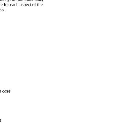
e for each aspect of the
ess.
e case
h