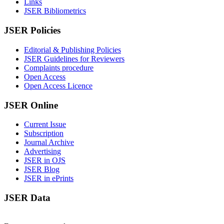
Links
JSER Bibliometrics
JSER Policies
Editorial & Publishing Policies
JSER Guidelines for Reviewers
Complaints procedure
Open Access
Open Access Licence
JSER Online
Current Issue
Subscription
Journal Archive
Advertising
JSER in OJS
JSER Blog
JSER in ePrints
JSER Data