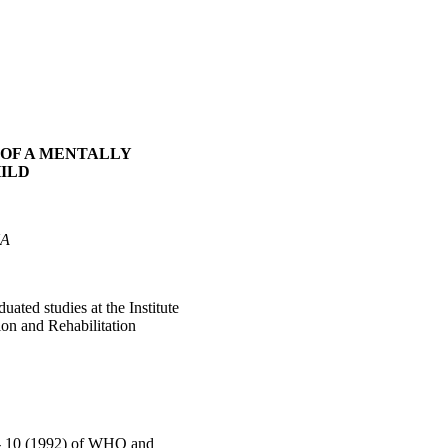
 OF A MENTALLY
ILD
A
duated studies at the Institute
ion and Rehabilitation
- 10 (1992) of WHO and