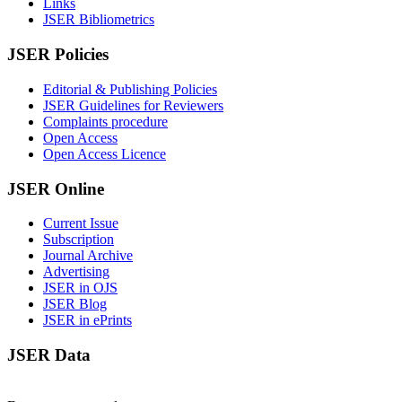
Links
JSER Bibliometrics
JSER Policies
Editorial & Publishing Policies
JSER Guidelines for Reviewers
Complaints procedure
Open Access
Open Access Licence
JSER Online
Current Issue
Subscription
Journal Archive
Advertising
JSER in OJS
JSER Blog
JSER in ePrints
JSER Data