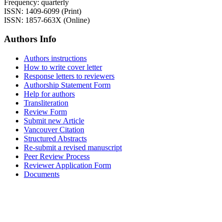
Frequency: quarterly
ISSN: 1409-6099 (Print)
ISSN: 1857-663X (Online)
Authors Info
Authors instructions
How to write cover letter
Response letters to reviewers
Authorship Statement Form
Help for authors
Transliteration
Review Form
Submit new Article
Vancouver Citation
Structured Abstracts
Re-submit a revised manuscript
Peer Review Process
Reviewer Application Form
Documents