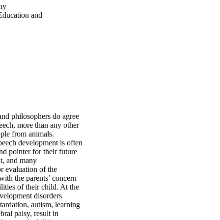
hy
 Education and
 and philosophers do agree
peech, more than any other
ople from animals.
speech development is often
d pointer for their future
t, and many
 evaluation of the
ith the parents’ concern
ities of their child. At the
velopment disorders
tardation, autism, learning
bral palsy, result in