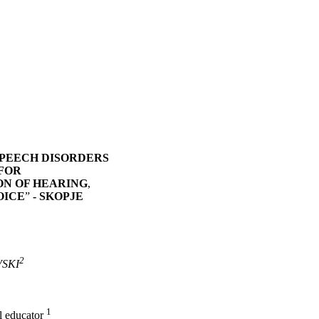
SPEECH DISORDERS
 FOR
ON OF HEARING
,
OICE
”
- SKOPJE
2
SKI
1
l educator