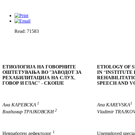
Read: 71583
ЕТИОЛОГИЈА
НА ГОВОРНИТЕ
ETIOLOGY OF 
ОШТЕТУВАЊА ВО
"
ЗАВОДОТ ЗА
IN
“
INSTITUTE
РЕХАБИЛИТАЦИЈА НА СЛУХ
,
REHABILITATI
ГОВОР И ГЛАС
" -
СКОПЈЕ
SPEECH AND V
1
1
Ана
КАРЕВСКА
Ana
KAREVSKA
2
Владимир
ТРАЈКОВСКИ
Vladimir
TRAJKOV
1
Невработен дефектолог
Unemployed specia