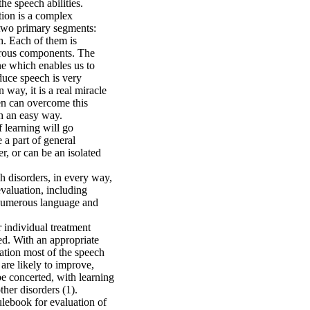
the speech abilities.
on is a complex
wo primary segments:
. Each of them is
ous components. The
e which enables us to
uce speech is very
 way, it is a real miracle
en can overcome this
 an easy way.
 learning will go
 a part of general
r, or can be an isolated
h disorders, in every way,
valuation, including
 numerous language and
r individual treatment
ed. With an appropriate
ation most of the speech
 are likely to improve,
be concerted, with learning
other disorders (1).
lebook for evaluation of