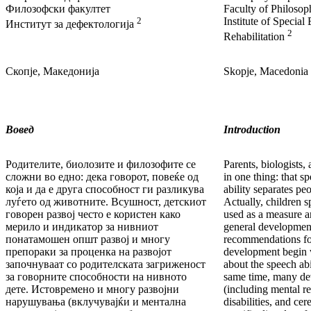
Филозофски факултет
Faculty of Philosop
2
Institute of Special
Институт за дефектологија
2
Rehabilitation
Скопје, Македонија
Skopje, Macedonia
Вовед
Introduction
Родителите, биолозите и филозофите се
Parents, biologists,
сложни во едно: дека говорот, повеќе од
in one thing: that s
која и да е друга способност ги разликува
ability separates pe
луѓето од животните. Всушност, детскиот
Actually, children 
говорен развој често е користен како
used as a measure an
мерило и индикатор за нивниот
general developmen
понатамошен општ развој и многу
recommendations for
препораки за проценка на развојот
development begin w
започнуваат со родителската загриженост
about the speech abil
за говорните способности на нивното
same time, many de
дете. Истовремено и многу развојни
(including mental re
нарушувања (вклучувајќи и ментална
disabilities, and cere