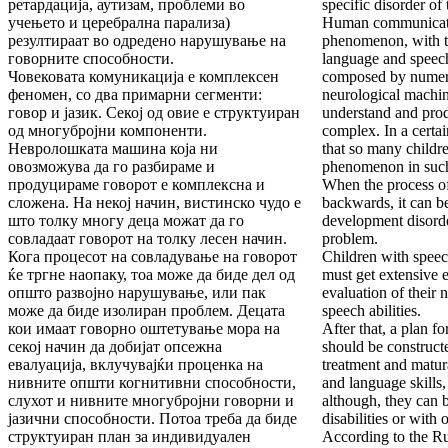
ретардација, аутизам, проблеми во
specific disorder of 
учењето и церебрална парализа)
Human communicati
резултираат во одредено нарушување на
phenomenon, with t
говорните способности.
language and speech
Човековата комуникација е комплексен
composed by numer
феномен, со два примарни сегменти:
neurological machin
говор и јазик. Секој од овие е структуиран
understand and prod
од многубројни компоненти.
complex. In a certain
Невролошката машина која ни
that so many childr
овозможува да го разбираме и
phenomenon in such
продуцираме говорот е комплексна и
When the process of
сложена. На некој начин, вистинско чудо е
backwards, it can be
што толку многу деца можат да го
development disorde
совладаат говорот на толку лесен начин.
problem.
Кога процесот на совладување на говорот
Children with speec
ќе тргне наопаку, тоа може да биде дел од
must get extensive e
општо развојно нарушување, или пак
evaluation of their
може да биде изолиран проблем. Децата
speech abilities.
кои имаат говорно оштетување мора на
After that, a plan fo
секој начин да добијат опсежна
should be construct
евалуација, вклучувајќи проценка на
treatment and matur
нивните општи когнитивни способности,
and language skills,
слухот и нивните многубројни говорни и
although, they can 
јазични способности. Потоа треба да биде
disabilities or with 
структуиран план за индивидуален
According to the Ru