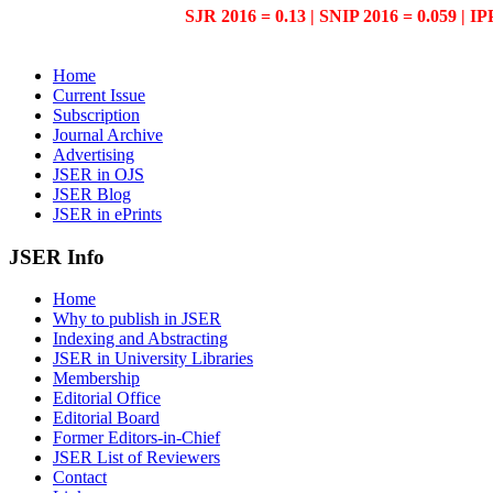
SJR 2016 = 0.13 | SNIP 2016 = 0.059 | IP
Home
Current Issue
Subscription
Journal Archive
Advertising
JSER in OJS
JSER Blog
JSER in ePrints
JSER Info
Home
Why to publish in JSER
Indexing and Abstracting
JSER in University Libraries
Membership
Editorial Office
Editorial Board
Former Editors-in-Chief
JSER List of Reviewers
Contact