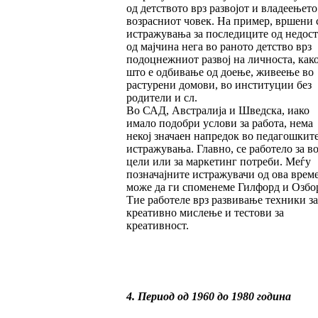
од детството врз развојот и владеењето
возрасниот човек. На пример, вршени 
истражувања за последиците од недос
од мајчина нега во раното детство врз
подоцнежниот развој на личноста, как
што е одбивање од доење, живеење во
растурени домови, во институции без
родители и сл.
Во САД, Австралија и Шведска, иако
имало подобри услови за работа, нема
некој значаен напредок во педагошкит
истражувања. Главно, се работело за в
цели или за маркетинг потреби. Меѓу
позначајните истражувачи од ова врем
може да ги споменеме Гилфорд и Озбо
Тие работеле врз развивање техники за
креативно мислење и тестови за
креативност.
4. Период од 1960 до 1980 година