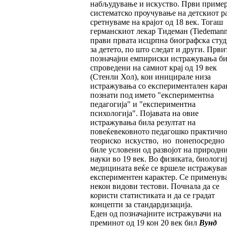
набљудување и искуство. Први пример
систематско проучување на детскиот ра
сретнуваме на крајот од 18 век. Тогаш
германскиот лекар Тидеман (Tiedemann)
прави првата исцрпна биографска студ
за детето, по што следат и други. Први
позначајни емпириски истражувања б
спроведени на самиот крај од 19 век
(Стенли Хол), кои иницирале низа
истражувања со експериментален кара
познати под името "експериментна
педагогија" и "експериментна
психологија". Појавата на овие
истражувања била резултат на
повеќевековното педагошко практично
теориско искуство, но понепосредно
биле условени од развојот на природн
науки во 19 век. Во физиката, биологиј
медицината веќе се вршеле истражува
експериментен карактер. Се применув
некои видови тестови. Почнала да се
користи статистиката и да се градат
концепти за стандардизација.
Еден од позначајните истражувачи на
преминот од 19 кон 20 век бил
Вунд