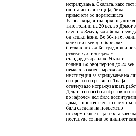
истражувања. Скалата, како тест 
општа интелигенција, била
применета во поранешната
Југославија, и тоа првпат уште в
тите години на 20 век во Домот 
слепиво Земун, кога била превед
од чешки јазик. Во 30-тите годин
минатиот век д-р Борислав
Стевановиќ од Белград врши неј
ревизија, а повторно е
стандардизирана во 60-тите
години.Во овој период до 20 век
немало развиена мрежа од
институции за згрижување на ли
со пречки во развојот. Тоа ја
отежнувало истражувачката рабо
Децата со посебни образовни по
во најголем дел биле воспитуван
дома, а општествената грижа за 
била сведена на повремено
информирање на јавноста како да
постапува со нив во нивниот разв