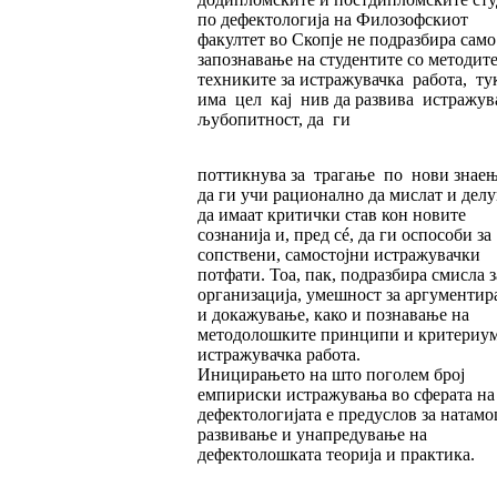
по дефектологија на Филозофскиот
факултет во Скопје не подразбира само
запознавање на студентите со методите
техниките за истражувачка работа, т
има цел кај нив да развива истражув
љубопитност, да ги
поттикнува за трагање по нови знаењ
да ги учи рационално да мислат и делу
да имаат критички став кон новите
сознанија и, пред сé, да ги оспособи за
сопствени, самостојни истражувачки
потфати. Тоа, пак, подразбира смисла з
организација, умешност за аргументир
и докажување, како и познавање на
методолошките принципи и критериум
истражувачка работа.
Иницирањето на што поголем број
емпириски истражувања во сферата на
дефектологијата е предуслов за натам
развивање и унапредување на
дефектолошката теорија и практика.