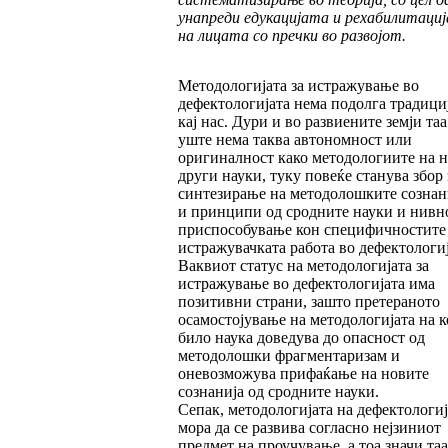
унапреди едукацијата и рехабилитаци
на лицата со пречки во развојот.
Методологијата за истражување во
дефектологијата нема подолга традици
кај нас. Дури и во развиените земји таа
уште нема таква автономност или
оригиналност како методологиите на 
други науки, туку повеќе станува збор 
синтезирање на методолошките сознан
и принципи од сродните науки и нивн
приспособување кон специфичностите
истражувачката работа во дефектологиј
Ваквиот статус на методологијата за
истражување во дефектологијата има
позитивни страни, зашто претераното
осамостојување на методологијата на к
било наука доведува до опасност од
методолошки фрагментаризам и
оневозможува прифаќање на новите
сознанија од сродните науки.
Сепак, методологијата на дефектологиј
мора да се развива согласно нејзиниот
предмет на проучување, а тоа значи таа