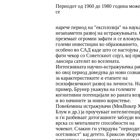
Периодот од 1960 до 1980 година може
се
нарече период на "експлозија" на наук
незапаметен развој на истражувањата. 
преземаат огромни зафати и се вложув
големи инвестиции во образованието,
особено во САД каде што се настојува 
фати чекор со Советскиот сојуз, кој пр
лансира сателит во вселената.
Интензивната научно-истражувачка ра
во овој период доведува до нови созна
за карактеристиките и етапите на
психофизичкиот развој на личноста. Н
пример, Брунер укажува на големите
когнитивни потенцијали во раната воз
и во начините за нивно користење.
Повеќемина истражувачи (МекВикер Х
Блум и др.) ја проучуваат интелигенци
и ги разбиваат дотогашните заблуди во
врска со менталните способности на
човекот. Слакин ги утврдува "периоди
осетливост" кај детето. Ериксон зборув
рамнотежа на телесните, менталните и