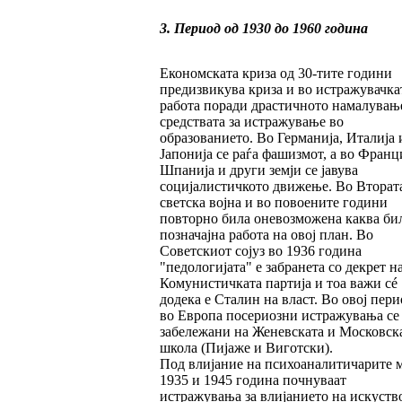
3. Период од 1930 до 1960 година
Економската криза од 30-тите години
предизвикува криза и во истражувачка
работа поради драстичното намалувањ
средствата за истражување во
образованието. Во Германија, Италија 
Јапонија се раѓа фашизмот, а во Франци
Шпанија и други земји се јавува
социјалистичкото движење. Во Вторат
светска војна и во повоените години
повторно била оневозможена каква би
позначајна работа на овој план. Во
Советскиот сојуз во 1936 година
"педологијата" е забранета со декрет н
Комунистичката партија и тоа важи сé
додека е Сталин на власт. Во овој пери
во Европа посериозни истражувања се
забележани на Женевската и Московск
школа (Пијаже и Виготски).
Под влијание на психоаналитичарите 
1935 и 1945 година почнуваат
истражувања за влијанието на искуств