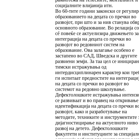
социјалните влијанија итн.
Во 60-тите години законски се регулир
образованието на децата со пречки во
развојот, при што и за нив станува обв
основното образование. Во релација со
сé повеќе се актуелизира движењето за
интеграција на децата со пречки во
развојот во редовниот систем на
образование. Ова залагање особено е
застапено во САД, Шведска и другите
развиени земји. За таа цел се иницира
тимски истражувања од
интердисциплинарен карактер кои треб
ги испитаат предностите на интеграци
на децата со пречки во развојот во
системот на редовно школување.
Дефектолошките истражувања интенз
се развиваат и во правец на откривање
идентификација на децата со пречки в
развојот, како и разработување на
методите, техниките и инструментите 
дијагностицирање на актуелното ниво
развој на детето. Дефектолошките
факултети и институциите за специјал