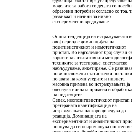
едукација работат врз унапредување н
моделите за работа со децата со посеб
образовни потреби и согласно со тоа, т
развиваат и начини за нивно
експериментно вреднување.
Општа тенденција на истражувањата в
овој период е доминацијата на
позитивистичкиот и номотетичкиот
пристап. Во најголемиот број случаи с
користи квантитативната методологија
техниките за тестирање, систематско
набљудување, анкетирање. Се развива
нови посложени статистички постапки
појавата на компјутерите и нивната
масовна примена во истражувањата ја
олеснува нивната примена и обработка
на податоците.
Сепак, неопозитивистичкиот пристап 
претераната квантификација на
истражувањата наскоро доведува до
реакција. Доминацијата на
експериментниот и аналитичкиот при
почнува да ги осиромашува општестве
истражувања, бидејќи не може да ги зе