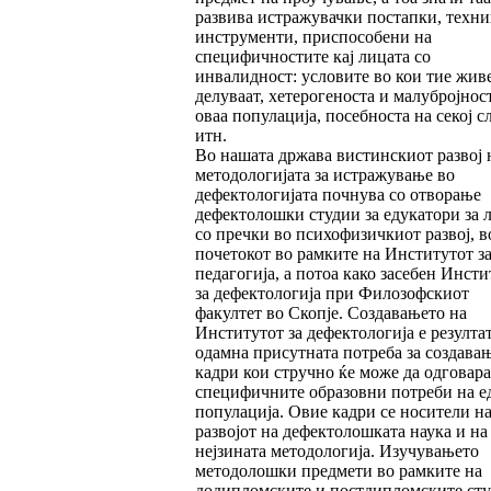
развива истражувачки постапки, техни
инструменти, приспособени на
специфичностите кај лицата со
инвалидност: условите во кои тие жив
делуваат, хетерогеноста и малубројнос
оваа популација, посебноста на секој с
итн.
Во нашата држава вистинскиот развој 
методологијата за истражување во
дефектологијата почнува со отворање
дефектолошки студии за едукатори за 
со пречки во психофизичкиот развој, в
почетокот во рамките на Институтот з
педагогија, а потоа како засебен Инсти
за дефектологија при Филозофскиот
факултет во Скопје. Создавањето на
Институтот за дефектологија е резулта
одамна присутната потреба за создава
кадри кои стручно ќе може да одговара
специфичните образовни потреби на е
популација. Овие кадри се носители н
развојот на дефектолошката наука и на
нејзината методологија. Изучувањето
методолошки предмети во рамките на
додипломските и постдипломските ст