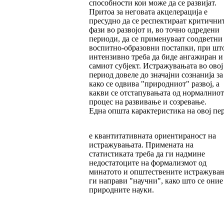
способности кои може да се развијат.
Притоа за неговата акцелерација е
пресудно да се респектираат критични
фази во развојот и, во точно одредени
периоди, да се применуваат соодветни
воспитно-образовни постапки, при шт
интензивно треба да биде ангажиран и
самиот субјект. Истражувањата во овој
период довеле до значајни сознанија за
како се одвива "природниот" развој, а
какви се отстапувањата од нормалниот
процес на развивање и созревање.
Една општа карактеристика на овој пе
е квантитативната ориентираност на
истражувањата. Примената на
статистиката треба да ги надмине
недостатоците на формализмот од
минатото и општествените истражувањ
ги направи "научни", како што се оние
природните науки.