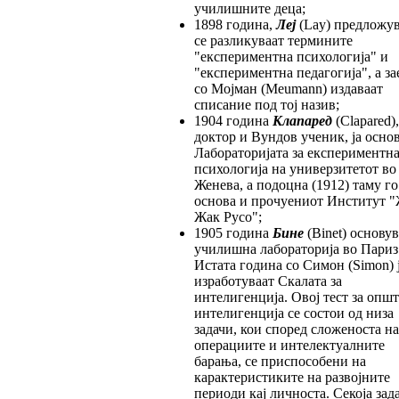
училишните деца;
1898 година,
Леј
(Lay) предложув
се разликуваат термините
"експериментна психологија" и
"експериментна педагогија", а за
со Мојман (Meumann) издаваат
списание под тој назив;
1904 година
Клапаред
(Clapared),
доктор и Вундов ученик, ја осно
Лабораторијата за експериментн
психологија на универзитетот во
Женева, а подоцна (1912) таму го
основа и прочуениот Институт 
Жак Русо";
1905 година
Бине
(Binet) основув
училишна лабораторија во Париз
Истата година со Симон (Simon) 
изработуваат Скалата за
интелигенција. Овој тест за општ
интелигенција се состои од низа
задачи, кои според сложеноста на
операциите и интелектуалните
барања, се приспособени на
карактеристиките на развојните
периоди кај личноста. Секоја зад