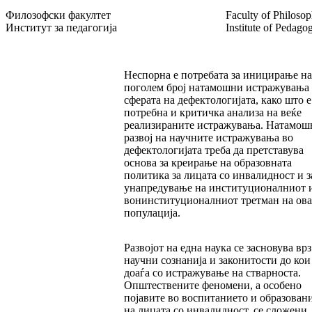
Филозофски факултет
Faculty of Philoso
Институт за педагогија
Institute of Pedago
Неспорна е потребата за иницирање н
поголем број натамошни истражувања
сферата на дефектологијата, како што е
потребна и критичка анализа на веќе
реализираните истражувања. Натамош
развој на научните истражувања во
дефектологијата треба да претставува
основа за креирање на образовната
политика за лицата со инвалидност и з
унапредување на институционалниот 
вонинституционалниот третман на ова
популација.
Развојот на една наука се засновува врз
научни сознанија и законитости до кои
доаѓа со истражување на стварноста.
Општествените феномени, а особено
појавите во воспитанието и образован
на лицата со инвалидност, се сложени,