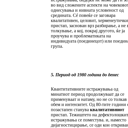
во вид сложените аспекти на човеково
однесувања и нивната условеност од
средината. Сé повеќе се заговара
квалитативен, целовит, херменеутички
пристап, заснован врз разбирање, а не 
толкување, а кој, покрај другото, ќе ја
проучува и проблематиката на
индивидуата (поединецот) или поедин
група.
5. Период од 1980 година до денес
Квантитативните истражувања од
минатиот период продолжуваат да се
применуваат и натаму, но не со толкав
обем и интензитет. Од 80-тите години 
позастапен станува
квалитативниот
пристап. Тежиштето на дефектолошки
истражувања се поместува. и, наместо
дијагностицирање, се оди кон открива