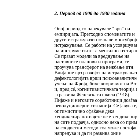
2. Период од 1900 до 1930 година
Овој период го нарекувале "врв" на
емпиријата. Претходно споменатите и
други истражувачи почнале многуброј
истражувања. Се работи на усовршува
на инструментите за ментално тестира
Се прават модели за вреднување на
наставните планови и програми, се
проучува трансферот на вежбање итн.
Влијание врз развојот на истражувањат
дефектологијата врши психоаналитичк
учење на Фројд, бихејвиоризмот на Во
и, пред сé, когнитивистичката теорија
ја развива Женевската школа (1918).
Пијаже и неговите соработници доаѓаа
револуционерни сознанија. Се јавува е
оптимистично сфаќање дека
хендикепираното дете не е хендикепи
на сите подрачја, односно дека со при
на соодветни методи тоа може постоја
напредува и да ги развива оние