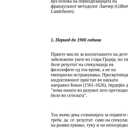
врз основа на периодизацијата на
францускиот методолог Ланчер (Gilber
Landcheere).
1. Период до 1900 година
Првите мисли за воспитанието на дете
забележени уште во стара Грција, но т
биле резултат на спекулација на
филозофите од тоа време, а не на
емпириски истражувања. Пресвртница
индуктивниот пристап во науката
направил Бекон (1561-1626), тврдејќи 
"нема ништо во разумот што претходно
било во сетилата".
Тоа значи дека сознанијата за појавите 
треба да се резултат само на спекулац
на размислување, туку и на непосредн