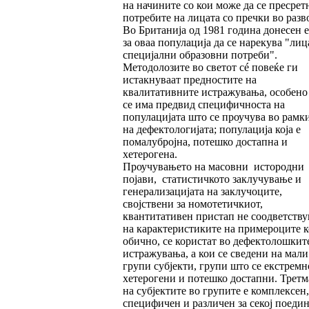
на начините со кои може да се пресрет
потребите на лицата со пречки во разво
Во Британија од 1981 година донесен е
за оваа популација да се нарекува "лиц
специјални образовни потреби".
Методолозите во светот сé повеќе ги
истакнуваат предностите на
квалитативните истражувања, особено
се има предвид специфичноста на
популацијата што се проучува во рамк
на дефектологијата; популација која е
помалубројна, потешко достапна и
хетерогена.
Проучувањето на масовни истородни
појави, статистичкото заклучување и
генерализацијата на заклучоците,
својствени за номотетичкиот,
квантитативен пристап не соодветству
на карактеристиките на примероците к
обично, се користат во дефектолошкит
истражувања, а кои се сведени на мали
групи субјекти, групи што се екстремн
хетерогени и потешко достапни. Третм
на субјектите во групите е комплексен,
специфичен и различен за секој поедин