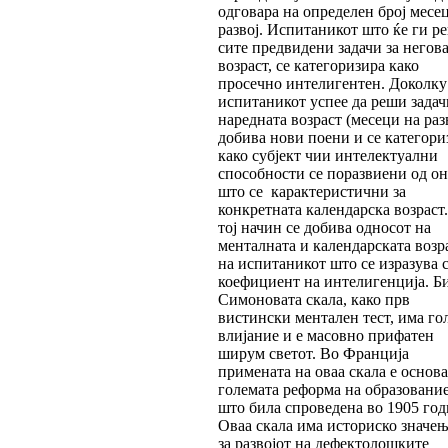
одговара на определен број месе
развој. Испитаникот што ќе ги р
сите предвидени задачи за негов
возраст, се категоризира како
просечно интелигентен. Доколку
испитаникот успее да реши задач
наредната возраст (месеци на разв
добива нови поени и се категори
како субјект чии интелектуални
способности се поразвиени од о
што се карактеристични за
конкретната календарска возраст
тој начин се добива односот на
менталната и календарската возр
на испитаникот што се изразува 
коефициент на интелигенција. Б
Симоновата скала, како прв
вистински ментален тест, има го
влијание и е масовно прифатен
ширум светот. Во Франција
примената на оваа скала е основа
големата реформа на образовани
што била спроведена во 1905 год
Оваа скала има историско значењ
за развојот на дефектолошките