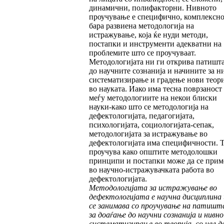
динамични, полифакторни. Нивното
проучување е специфично, комплексно
бара развиена методологија на
истражување, која ќе нуди методи,
постапки и инструменти адекватни на
проблемите што се проучуваат.
Методологијата ни ги открива патишт
до научните сознанија и начините за н
систематизирање и градење нови теор
во науката. Иако има тесна поврзаност
меѓу методологиите на некои блиски
науки-како што се методологија на
дефектологијата, педагогијата,
психологијата, социологијата-сепак,
методологијата за истражување во
дефектологијата има специфичности. 
проучува како општите методолошки
принципи и постапки може да се прим
во научно-истражувачката работа во
дефектологијата.
Методологијата за истражување во
дефектологијата е научна дисциплина
се занимава со проучување на патиш
за доаѓање до научни сознанија и нивно
систематизирање во теорија, со цел да