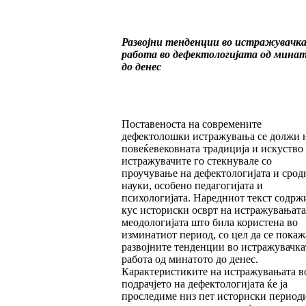
Развојни тенденции во истражувачк
работа во дефектологијата од мина
до денес
Поставеноста на современите
дефектолошки истражувања се должи 
повеќевековната традиција и искуство
истражувачите го стекнувале со
проучување на дефектологијата и срод
науки, особено педагогијата и
психологијата. Наредниот текст содрж
кус историски осврт на истражувањата
меодологијата што била користена во
изминатиот период, со цел да се покаж
развојните тенденции во истражувачка
работа од минатото до денес.
Карактеристиките на истражувањата в
подрачјето на дефектологијата ќе ја
проследиме низ пет историски периоди