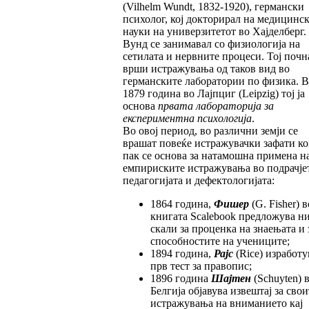
(Vilhelm Wundt, 1832-1920), германски
психолог, кој докторирал на медицинс
науки на универзитетот во Хајделберг.
Вунд се занимавал со физиологија на
сетилата и нервните процеси. Тој почн
врши истражувања од таков вид во
германските лаборатории по физика. В
1879 година во Лајпциг (Leipzig) тој ја
основа
првата лабораторија за
експериментна психологија
.
Во овој период, во различни земји се
врашат повеќе истражувачки зафати ко
пак се основа за натамошна примена н
емпириските истражувања во подрачје
педагогијата и дефектологијата:
1864 година,
Фишер
(G. Fisher) в
книгата Scalebook предложува ни
скали за проценка на знаењата и 
способностите на учениците;
1894 година,
Рајс
(Rice) изработу
прв тест за правопис;
1896 година
Шајтен
(Schuyten) 
Белгија објавува извештај за свои
истражувања на вниманието кај