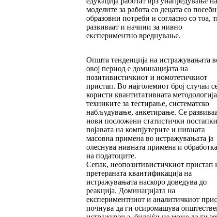
едукација работат врз унапредување н
моделите за работа со децата со посеб
образовни потреби и согласно со тоа, т
развиваат и начини за нивно
експериментно вреднување.
Општа тенденција на истражувањата в
овој период е доминацијата на
позитивистичкиот и номотетичкиот
пристап. Во најголемиот број случаи с
користи квантитативната методологија
техниките за тестирање, систематско
набљудување, анкетирање. Се развива
нови посложени статистички постапки
појавата на компјутерите и нивната
масовна примена во истражувањата ја
олеснува нивната примена и обработка
на податоците.
Сепак, неопозитивистичкиот пристап 
претераната квантификација на
истражувањата наскоро доведува до
реакција. Доминацијата на
експериментниот и аналитичкиот при
почнува да ги осиромашува општестве
истражувања, бидејќи не може да ги зе