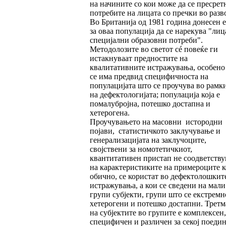
на начините со кои може да се пресрет
потребите на лицата со пречки во разво
Во Британија од 1981 година донесен е
за оваа популација да се нарекува "лиц
специјални образовни потреби".
Методолозите во светот сé повеќе ги
истакнуваат предностите на
квалитативните истражувања, особено
се има предвид специфичноста на
популацијата што се проучува во рамк
на дефектологијата; популација која е
помалубројна, потешко достапна и
хетерогена.
Проучувањето на масовни истородни
појави, статистичкото заклучување и
генерализацијата на заклучоците,
својствени за номотетичкиот,
квантитативен пристап не соодветству
на карактеристиките на примероците к
обично, се користат во дефектолошкит
истражувања, а кои се сведени на мали
групи субјекти, групи што се екстремн
хетерогени и потешко достапни. Третм
на субјектите во групите е комплексен,
специфичен и различен за секој поедин