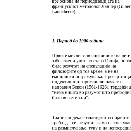
врз основа на периодизацијата на
францускиот методолог Ланчер (Gilber
Landcheere).
1. Период до 1900 година
Првите мисли за воспитанието на дете
забележени уште во стара Грција, но т
биле резултат на спекулација на
филозофите од тоа време, а не на
емпириски истражувања. Пресвртница
индуктивниот пристап во науката
направил Бекон (1561-1626), тврдејќи 
"нема ништо во разумот што претходно
било во сетилата".
Тоа значи дека сознанијата за појавите 
треба да се резултат само на спекулац
на размислување, туку и на непосредн