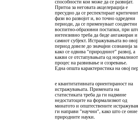
способности кои може да се развијат.
Притоа за неговата акцелерација е
пресудно да се респектираат критични
фази во развојот и, во точно одредени
периоди, да се применуваат соодветни
воспитно-образовни постапки, при шт
интензивно треба да биде ангажиран и
самиот субјект. Истражувањата во овој
период довеле до значајни сознанија за
како се одвива "природниот" развој, а
какви се отстапувањата од нормалниот
процес на развивање и созревање.
Една општа карактеристика на овој пе
е квантитативната ориентираност на
истражувањата. Примената на
статистиката треба да ги надмине
недостатоците на формализмот од
минатото и општествените истражувањ
ги направи "научни", како што се оние
природните науки.