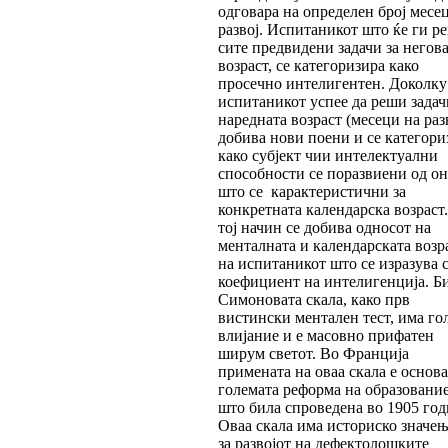
одговара на определен број месе
развој. Испитаникот што ќе ги р
сите предвидени задачи за негов
возраст, се категоризира како
просечно интелигентен. Доколку
испитаникот успее да реши задач
наредната возраст (месеци на разв
добива нови поени и се категори
како субјект чии интелектуални
способности се поразвиени од о
што се карактеристични за
конкретната календарска возраст
тој начин се добива односот на
менталната и календарската возр
на испитаникот што се изразува 
коефициент на интелигенција. Б
Симоновата скала, како прв
вистински ментален тест, има го
влијание и е масовно прифатен
ширум светот. Во Франција
примената на оваа скала е основа
големата реформа на образовани
што била спроведена во 1905 год
Оваа скала има историско значењ
за развојот на дефектолошките