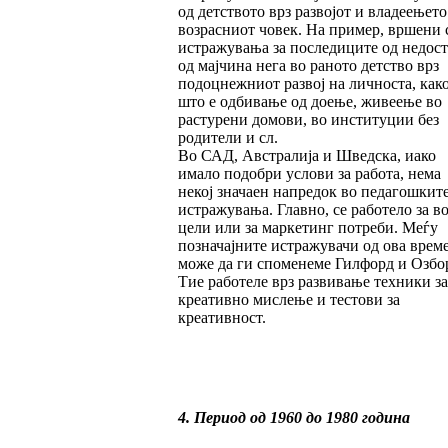
од детството врз развојот и владеењето
возрасниот човек. На пример, вршени 
истражувања за последиците од недос
од мајчина нега во раното детство врз
подоцнежниот развој на личноста, как
што е одбивање од доење, живеење во
растурени домови, во институции без
родители и сл.
Во САД, Австралија и Шведска, иако
имало подобри услови за работа, нема
некој значаен напредок во педагошкит
истражувања. Главно, се работело за в
цели или за маркетинг потреби. Меѓу
позначајните истражувачи од ова врем
може да ги споменеме Гилфорд и Озбо
Тие работеле врз развивање техники за
креативно мислење и тестови за
креативност.
4. Период од 1960 до 1980 година