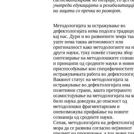
унапреди едукацијата и рехабилитаци
на лицата со пречки во развојот.
Методологијата за истражување во
дефектологијата нема подолга традици
кај нас. Дури и во развиените земји таа
уште нема таква автономност или
оригиналност како методологиите на 
други науки, туку повеќе станува збор 
синтезирање на методолошките сознан
и принципи од сродните науки и нивн
приспособување кон специфичностите
истражувачката работа во дефектологиј
Ваквиот статус на методологијата за
истражување во дефектологијата има
позитивни страни, зашто претераното
осамостојување на методологијата на к
било наука доведува до опасност од
методолошки фрагментаризам и
оневозможува прифаќање на новите
сознанија од сродните науки.
Сепак, методологијата на дефектологиј
мора да се развива согласно нејзиниот
предмет на проучување, а тоа значи таа