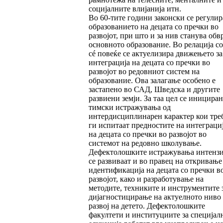
социјалните влијанија итн.
Во 60-тите години законски се регулир
образованието на децата со пречки во
развојот, при што и за нив станува обв
основното образование. Во релација со
сé повеќе се актуелизира движењето за
интеграција на децата со пречки во
развојот во редовниот систем на
образование. Ова залагање особено е
застапено во САД, Шведска и другите
развиени земји. За таа цел се иницира
тимски истражувања од
интердисциплинарен карактер кои треб
ги испитаат предностите на интеграци
на децата со пречки во развојот во
системот на редовно школување.
Дефектолошките истражувања интенз
се развиваат и во правец на откривање
идентификација на децата со пречки в
развојот, како и разработување на
методите, техниките и инструментите 
дијагностицирање на актуелното ниво
развој на детето. Дефектолошките
факултети и институциите за специјал