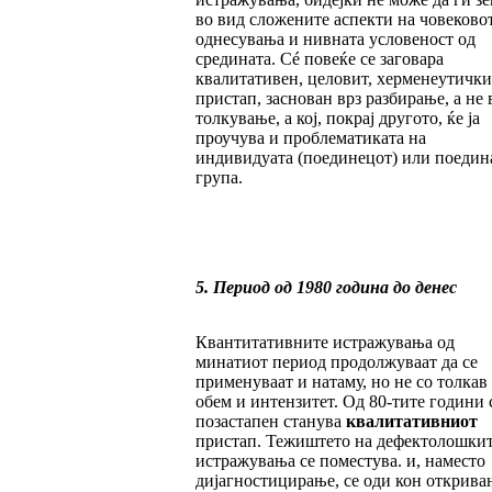
во вид сложените аспекти на човеково
однесувања и нивната условеност од
средината. Сé повеќе се заговара
квалитативен, целовит, херменеутички
пристап, заснован врз разбирање, а не 
толкување, а кој, покрај другото, ќе ја
проучува и проблематиката на
индивидуата (поединецот) или поедин
група.
5. Период од 1980 година до денес
Квантитативните истражувања од
минатиот период продолжуваат да се
применуваат и натаму, но не со толкав
обем и интензитет. Од 80-тите години 
позастапен станува
квалитативниот
пристап. Тежиштето на дефектолошки
истражувања се поместува. и, наместо
дијагностицирање, се оди кон открива