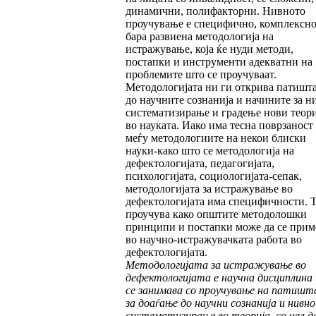
динамични, полифакторни. Нивното
проучување е специфично, комплексно
бара развиена методологија на
истражување, која ќе нуди методи,
постапки и инструменти адекватни на
проблемите што се проучуваат.
Методологијата ни ги открива патишт
до научните сознанија и начините за н
систематизирање и градење нови теор
во науката. Иако има тесна поврзаност
меѓу методологиите на некои блиски
науки-како што се методологија на
дефектологијата, педагогијата,
психологијата, социологијата-сепак,
методологијата за истражување во
дефектологијата има специфичности. 
проучува како општите методолошки
принципи и постапки може да се прим
во научно-истражувачката работа во
дефектологијата.
Методологијата за истражување во
дефектологијата е научна дисциплина
се занимава со проучување на патиш
за доаѓање до научни сознанија и нивно
систематизирање во теорија, со цел да