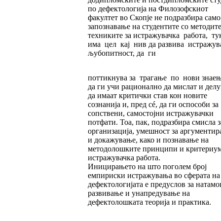
по дефектологија на Филозофскиот
факултет во Скопје не подразбира само
запознавање на студентите со методите
техниките за истражувачка работа, т
има цел кај нив да развива истражув
љубопитност, да ги
поттикнува за трагање по нови знаењ
да ги учи рационално да мислат и делу
да имаат критички став кон новите
сознанија и, пред сé, да ги оспособи за
сопствени, самостојни истражувачки
потфати. Тоа, пак, подразбира смисла з
организација, умешност за аргументир
и докажување, како и познавање на
методолошките принципи и критериум
истражувачка работа.
Иницирањето на што поголем број
емпириски истражувања во сферата на
дефектологијата е предуслов за натам
развивање и унапредување на
дефектолошката теорија и практика.