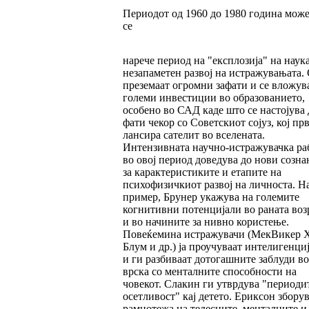
Периодот од 1960 до 1980 година може
се
нарече период на "експлозија" на наук
незапаметен развој на истражувањата. 
преземаат огромни зафати и се вложув
големи инвестиции во образованието,
особено во САД каде што се настојува 
фати чекор со Советскиот сојуз, кој пр
лансира сателит во вселената.
Интензивната научно-истражувачка ра
во овој период доведува до нови созна
за карактеристиките и етапите на
психофизичкиот развој на личноста. Н
пример, Брунер укажува на големите
когнитивни потенцијали во раната воз
и во начините за нивно користење.
Повеќемина истражувачи (МекВикер Х
Блум и др.) ја проучуваат интелигенци
и ги разбиваат дотогашните заблуди во
врска со менталните способности на
човекот. Слакин ги утврдува "периоди
осетливост" кај детето. Ериксон зборув
рамнотежа на телесните, менталните и