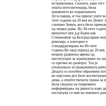
истражувања. Скалата, како тест 
општа интелигенција, била
применета во поранешната
Југославија, и тоа првпат уште в
тите години на 20 век во Домот 
слепиво Земун, кога била превед
од чешки јазик. Во 30-тите годин
минатиот век д-р Борислав
Стевановиќ од Белград врши неј
ревизија, а повторно е
стандардизирана во 60-тите
години.Во овој период до 20 век
немало развиена мрежа од
институции за згрижување на ли
со пречки во развојот. Тоа ја
отежнувало истражувачката рабо
Децата со посебни образовни по
во најголем дел биле воспитуван
дома, а општествената грижа за 
била сведена на повремено
информирање на јавноста како да
постапува со нив во нивниот разв