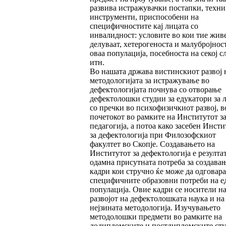
развива истражувачки постапки, техни
инструменти, приспособени на
специфичностите кај лицата со
инвалидност: условите во кои тие жив
делуваат, хетерогеноста и малубројнос
оваа популација, посебноста на секој с
итн.
Во нашата држава вистинскиот развој 
методологијата за истражување во
дефектологијата почнува со отворање
дефектолошки студии за едукатори за 
со пречки во психофизичкиот развој, в
почетокот во рамките на Институтот з
педагогија, а потоа како засебен Инсти
за дефектологија при Филозофскиот
факултет во Скопје. Создавањето на
Институтот за дефектологија е резулта
одамна присутната потреба за создава
кадри кои стручно ќе може да одговара
специфичните образовни потреби на е
популација. Овие кадри се носители н
развојот на дефектолошката наука и на
нејзината методологија. Изучувањето
методолошки предмети во рамките на
додипломските и постдипломските ст