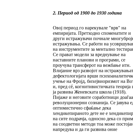
2. Период од 1900 до 1930 година
Овој период го нарекувале "врв" на
емпиријата. Претходно споменатите и
други истражувачи почнале многуброј
истражувања. Се работи на усовршува
на инструментите за ментално тестира
Се прават модели за вреднување на
наставните планови и програми, се
проучува трансферот на вежбање итн.
Влијание врз развојот на истражувањат
дефектологијата врши психоаналитичк
учење на Фројд, бихејвиоризмот на Во
и, пред сé, когнитивистичката теорија
ја развива Женевската школа (1918).
Пијаже и неговите соработници доаѓаа
револуционерни сознанија. Се јавува е
оптимистично сфаќање дека
хендикепираното дете не е хендикепи
на сите подрачја, односно дека со при
на соодветни методи тоа може постоја
напредува и да ги развива оние