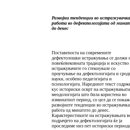
Развојни тенденции во истражувачк
работа во дефектологијата од мина
до денес
Поставеноста на современите
дефектолошки истражувања се должи 
повеќевековната традиција и искуство
истражувачите го стекнувале со
проучување на дефектологијата и срод
науки, особено педагогијата и
психологијата. Наредниот текст содрж
кус историски осврт на истражувањата
меодологијата што била користена во
изминатиот период, со цел да се покаж
развојните тенденции во истражувачка
работа од минатото до денес.
Карактеристиките на истражувањата в
подрачјето на дефектологијата ќе ја
проследиме низ пет историски периоди