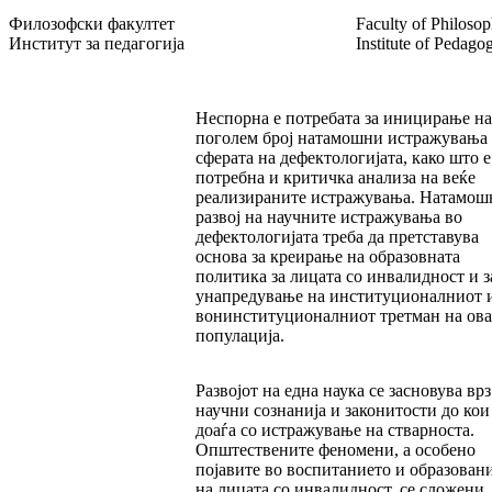
Филозофски факултет
Faculty of Philoso
Институт за педагогија
Institute of Pedago
Неспорна е потребата за иницирање н
поголем број натамошни истражувања
сферата на дефектологијата, како што е
потребна и критичка анализа на веќе
реализираните истражувања. Натамош
развој на научните истражувања во
дефектологијата треба да претставува
основа за креирање на образовната
политика за лицата со инвалидност и з
унапредување на институционалниот 
вонинституционалниот третман на ова
популација.
Развојот на една наука се засновува врз
научни сознанија и законитости до кои
доаѓа со истражување на стварноста.
Општествените феномени, а особено
појавите во воспитанието и образован
на лицата со инвалидност, се сложени,