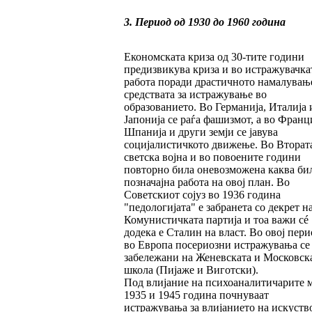
3. Период од 1930 до 1960 година
Економската криза од 30-тите години
предизвикува криза и во истражувачка
работа поради драстичното намалувањ
средствата за истражување во
образованието. Во Германија, Италија 
Јапонија се раѓа фашизмот, а во Франци
Шпанија и други земји се јавува
социјалистичкото движење. Во Вторат
светска војна и во повоените години
повторно била оневозможена каква би
позначајна работа на овој план. Во
Советскиот сојуз во 1936 година
"педологијата" е забранета со декрет н
Комунистичката партија и тоа важи сé
додека е Сталин на власт. Во овој пери
во Европа посериозни истражувања се
забележани на Женевската и Московск
школа (Пијаже и Виготски).
Под влијание на психоаналитичарите 
1935 и 1945 година почнуваат
истражувања за влијанието на искуств