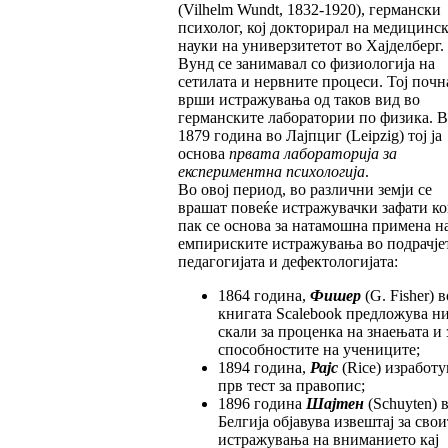
(Vilhelm Wundt, 1832-1920), германски
психолог, кој докторирал на медицинс
науки на универзитетот во Хајделберг.
Вунд се занимавал со физиологија на
сетилата и нервните процеси. Тој почн
врши истражувања од таков вид во
германските лаборатории по физика. В
1879 година во Лајпциг (Leipzig) тој ја
основа
првата лабораторија за
експериментна психологија
.
Во овој период, во различни земји се
врашат повеќе истражувачки зафати ко
пак се основа за натамошна примена н
емпириските истражувања во подрачје
педагогијата и дефектологијата:
1864 година,
Фишер
(G. Fisher) в
книгата Scalebook предложува ни
скали за проценка на знаењата и 
способностите на учениците;
1894 година,
Рајс
(Rice) изработу
прв тест за правопис;
1896 година
Шајтен
(Schuyten) 
Белгија објавува извештај за свои
истражувања на вниманието кај