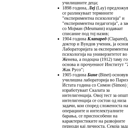
училишните деца;
1898 година,
Леј
(Lay) предложув
се разликуваат термините
"експериментна психологија" и
"експериментна педагогија", а за
со Мојман (Meumann) издаваат
списание под тој назив;
1904 година
Клапаред
(Clapared),
доктор и Вундов ученик, ја осно
Лабораторијата за експериментн
психологија на универзитетот во
Женева, а подоцна (1912) таму го
основа и прочуениот Институт 
Жак Русо";
1905 година
Бине
(Binet) основув
училишна лабораторија во Париз
Истата година со Симон (Simon) 
изработуваат Скалата за
интелигенција. Овој тест за општ
интелигенција се состои од низа
задачи, кои според сложеноста на
операциите и интелектуалните
барања, се приспособени на
карактеристиките на развојните
периоди кај личноста. Секоја зад