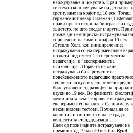
набљудување и искуство. Први пример
систематско проучување на детскиот ра
сретнуваме на крајот од 18 век. Тогаш
германскиот лекар Тидеман (Tiedemann)
прави првата исцрпна биографска студ
за детето, по што следат и други. Први
позначајни емпириски истражувања б
спроведени на самиот крај од 19 век
(Стенли Хол), кои иницирале низа
истражувања со експериментален кара
познати под името "експериментна
педагогија" и "експериментна
психологија". Појавата на овие
истражувања била резултат на
повеќевековното педагошко практично
теориско искуство, но понепосредно
биле условени од развојот на природн
науки во 19 век. Во физиката, биологиј
медицината веќе се вршеле истражува
експериментен карактер. Се применув
некои видови тестови. Почнала да се
користи статистиката и да се градат
концепти за стандардизација.
Еден од позначајните истражувачи на
преминот од 19 кон 20 век бил
Вунд