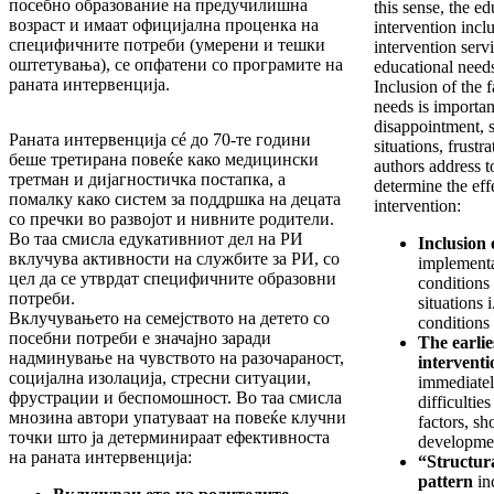
посебно образование на предучилишна
this sense, the ed
возраст и имаат официјална проценка на
intervention inclu
специфичните потреби (умерени и тешки
intervention serv
оштетувања), се опфатени со програмите на
educational need
раната интервенција.
Inclusion of the f
needs is importan
disappointment, so
Раната интервенција сé до 70-те години
situations, frust
беше третирана повеќе како медицински
authors address 
третман и дијагностичка постапка, а
determine the eff
помалку како систем за поддршка на децата
intervention:
со пречки во развојот и нивните родители.
Во таа смисла едукативниот дел на РИ
Inclusion 
вклучува активности на службите за РИ, со
implementa
цел да се утврдат специфичните образовни
conditions 
потреби.
situations 
Вклучувањето на семејството на детето со
conditions 
посебни потреби е значајно заради
The earlie
надминување на чувството на разочараност,
interventi
социјална изолација, стресни ситуации,
immediately
фрустрации и беспомошност. Во таа смисла
difficultie
мнозина автори упатуваат на повеќе клучни
factors, sh
точки што ја детерминираат ефективноста
developmen
на раната интервенција:
“Structura
pattern
inc