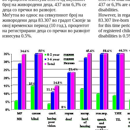
број на живородени деца, 437 или 6,3% се
437 or 6,3% are 
деца со пречки во развојот.
disabilities.
Меѓутоа во однос на севкупниот број на
However, in regar
живородени деца 83.307 во градот Скопје за
83.307 live-born 
овој временски период (10 год.), процентот
for this time per
на регистрирани деца со пречки во развојот
of registered chi
изнесува 0.5%.
disabilities is 0.