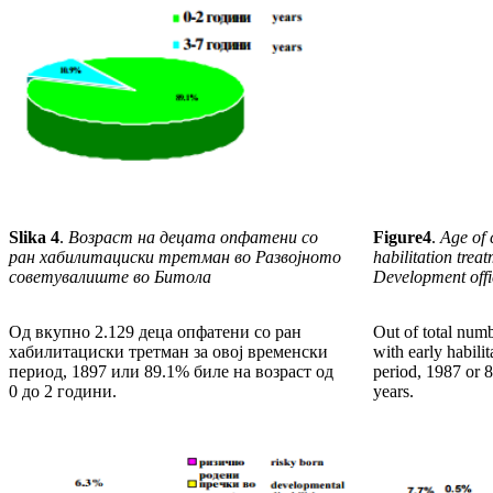
Slika
4
.
Возраст на децата опфатени со
Figure
4
.
Age of c
ран хабилитациски третман во Развојното
habilitation trea
советувалиште во Битола
Development offic
Од вкупно 2.129 деца опфатени со ран
Out of total num
хабилитациски третман за овој временски
with early habilit
период, 1897 или 89.1% биле на возраст од
period, 1987 or 8
0 до 2 години.
years.