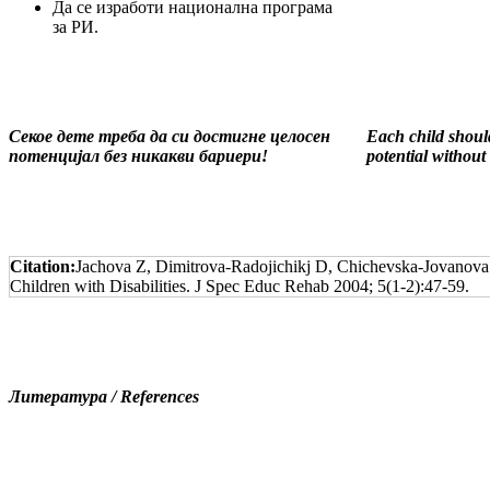
Да се изработи национална програма
за РИ.
Секое дете треба да си достигне целосен
Each child should
потенцијал без никакви бариери!
potential without
Citation:
Jachova Z, Dimitrova-Radojichikj D, Chichevska-Jovanova 
Children with Disabilities. J Spec Educ Rehab 2004; 5(1-2):47-59.
Литература / References