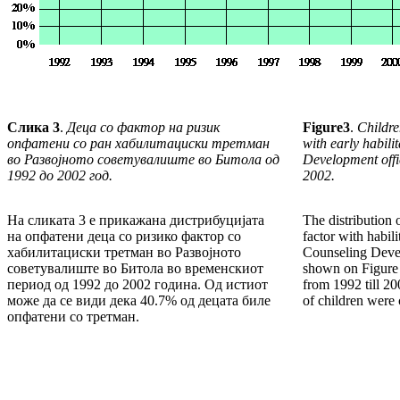
Слика
3
.
Деца со фактор на ризик
Figure
3
.
Children
опфатени со ран хабилитациски третман
with early habili
во Развојното советувалиште во Битола од
Development offi
1992 до 2002 год.
2002.
На сликата 3 е прикажана дистрибуцијата
The distribution 
на опфатени деца со ризико фактор со
factor with habili
хабилитациски третман во Развојното
Counseling Devel
советувалиште во Битола во временскиот
shown on Figure 3
период од 1992 до 2002 година. Од истиот
from 1992 till 20
може да се види дека 40.7% од децата биле
of children were 
опфатени со третман.