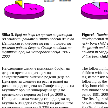
Slika
5
.
Број на деца со пречки во развојот
Figure
5
.
Number 
од евидентираните ризично родени деца во
developmental di
Центарот за следење на раст и развој на
risky born childr
ризично родени деца во Скопје во однос на
the growth and d
вкупниот број на живородени деца 1991-
children in Skopj
2000.
of live-born chil
На следниве слики е прикажан бројот на
The following fi
деца со пречки во развојот од
children with dev
евидентираните ризично родени деца во
registered risky b
Центарот за следење на раст и развој на
following up the
ризично родени деца во Скопје во однос на
risky born childr
вкупниот број на живородени деца во
total number of l
временскиот период од 1991 до 2000 г.
period 1991-200
На првата слика може да се види дека од
The first figure 
вкупно 6.940 деца со фактор на ризик, што
of 6940 children 
во проценти изнесува 8.33% од вкупниот
8.33% of total nu