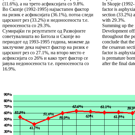
(11.6%), а на трето асфиксијата со 9.8%.
In Skopje (1992
Во Скопје (1992-1995) најзастапен фактор
factor is asphyxi
на ризик е асфиксијата (36.1%), потоа следи
section (33.2%) 
царскиот рез (33.2%) и недоносеноста т.е.
with 29.3%.
преносеноста со 29.3%.
Summing up the r
Сумирајќи ги резултатите од Развојните
Development offi
советувалишта во Битола и Скопје во
throughout the p
периодот од 1993-1995 година, можеме да
conclude that the
заклучиме дека најчест фактор на ризик е
the cesarean sec
царскиот рез со 27.1%, на второ место е
factor is asphyxi
асфиксијата со 26% и како трет фактор се
is premature born 
јавува недоносеноста т.е. преносеноста со
after the final da
16.9%.