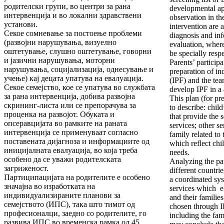
родителски групи, во центри за рана
developmental ap
интервенција и во локални здравствени
observation in th
установи.
intervention are
Секое сомневање за постоење проблеми
diagnosis and inf
(развојни нарушувања, визуелно
evaluation, where
оштетување, слушно оштетување, говорни
be specially resp
и јазични нарушувања, моторни
Parents’ participa
нарушувања, социјализација, однесување и
preparation of in
учење) кај децата упатува на евалуација.
(IPF) and the tea
Секое семејство, кое се упатува во службата
develop IPF in a
за рана интервенција, добива развојна
This plan (for pr
скрининг-листа или се препорачува за
to describe: child
проценка на развојот. Обуката и
that provide the 
опсеравцијата во рамките на раната
services; other s
интервенција се применуваат согласно
family related to
поставената дијагноза и информациите од
which reflect chi
иницијалната евалуација, во која треба
needs.
особено да се уважи родителската
Analyzing the pat
загриженост.
different countri
Партиципацијата на родителите е особено
a coordinated sys
значајна во изработката на
services which e
индивидуализираните планови за
and their familie
семејството (ИПС), така што тимот од
chosen through IP
професионалци, заедно со родителите, го
including the fam
развива ИПС во временска рамка од 45