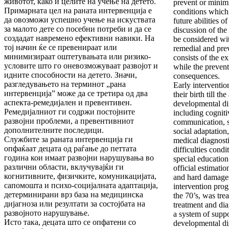
животот, како и целите на учење на детето.
prevent or minim
Примарната цел на раната интервенција е
conditions which
да овозможи успешно учење на искуствата
future abilities o
за малото дете со посебни потреби и да се
discussion of the
создадат навремено ефективни навики. На
be considered wit
тој начин ќе се превенираат или
remedial and pre
минимизираат оштетувањата или ризико-
consists of the e
условите што го оневозможуваат развојот и
while the prevent
идните способности на детето. Значи,
consequences.
разгледувањето на терминот „рана
Early interventio
интервенција” може да се третира од два
their birth till th
аспекта-ремедијален и превентивен.
developmental dif
Ремедијалниот ги содржи постојните
including cogniti
развојни проблеми, а превентивниот
communication, s
дополнителните последици.
social adaptation
Службите за раната интервенција ги
medical diagnosti
опфаќаат децата од раѓање до петтата
difficulties condi
година кои имаат развојни нарушувања во
special education
различни области, вклучувајќи ги
official estimati
когнитивните, физичките, комуникацијата,
and hard damages
сапомошта и психо-социјалната адаптација,
intervention prog
детерминирани врз база на медицинска
the 70’s, was tre
дијагноза или резултати за состојбата на
treatment and dia
развојното нарушување.
a system of suppo
Исто така, децата што се опфатени со
developmental dis