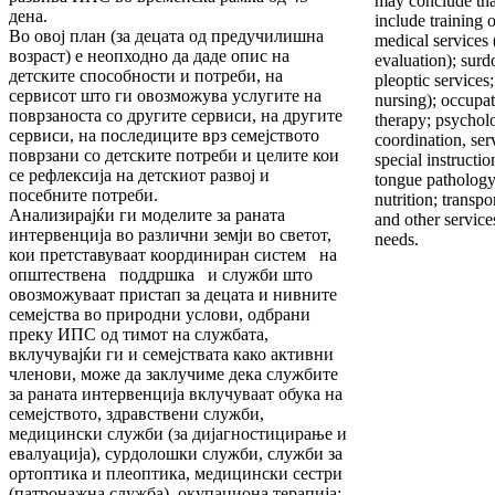
may conclude that
дена.
include training o
Во овој план (за децата од предучилишна
medical services 
возраст) е неопходно да даде опис на
evaluation); surd
детските способности и потреби, на
pleoptic services
сервисот што ги овозможува услугите на
nursing); occupat
поврзаноста со другите сервиси, на другите
therapy; psycholo
сервиси, на последиците врз семејството
coordination, serv
поврзани со детските потреби и целите кои
special instructio
се рефлексија на детскиот развој и
tongue pathology
посебните потреби.
nutrition; transpo
Анализирајќи ги моделите за раната
and other service
интервенција во различни земји во светот,
needs.
кои претставуваат координиран систем на
општествена поддршка и служби што
овозможуваат пристап за децата и нивните
семејства во природни услови, одбрани
преку ИПС од тимот на службата,
вклучувајќи ги и семејствата како активни
членови, може да заклучиме дека службите
за раната интервенција вклучуваат обука на
семејството, здравствени служби,
медицински служби (за дијагностицирање и
евалуација), сурдолошки служби, служби за
ортоптика и плеоптика, медицински сестри
(патронажна служба), окупациона терапија;