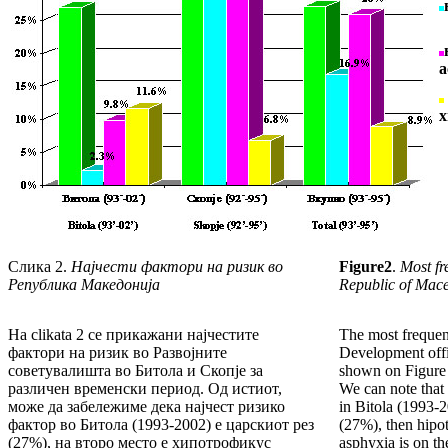
а
х
Слика 2.
Најчести фактори на ризик во
Figure
2
.
Most fre
Република Македонија
Republic of Mac
На сlikata 2 се прикажани најчестите
The most frequent
фактори на ризик во Развојните
Development offi
советувалишта во Битола и Скопје за
shown on Figure 2
различен временски период. Од истиот,
We can note that 
може да забележиме дека најчест ризико
in Bitola (1993-2
фактор во Битола (1993-2002) е царскиот рез
(27%), then hipo
(27%), на второ место е хипотрофикус
asphyxia is on th