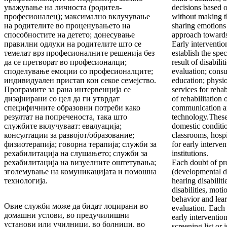
уважување на личноста (родител-
decisions based o
професионалец); максимално вклучување
without making t
на родителите во проценувањето на
sharing emotions 
способностите на детето; донесување
approach towards
правилни одлуки на родителите што се
Early interventio
темелат врз професионалните решенија без
establish the spe
да се претворат во професионалци;
result of disabili
споделување емоции со професионалците;
evaluation; consu
индивидуален пристап кон секое семејство.
education; physi
Програмите за рана интервенција се
services for rehab
дизајнирани со цел да ги утврдат
of rehabilitation
специфичните образовни потреби како
communication a
резултат на попреченоста, така што
technology.These 
службите вклучуваат: евалуација;
domestic conditio
консултации за развојот/образование;
classrooms, hospi
физиотерапија; говорна терапија; служби за
for early interven
рехабилитација на слушањето; служби за
institutions.
рехабилитација на визуелните оштетувања;
Each doubt of pr
зголемување на комуникацијата и помошна
(developmental dis
технологија.
hearing disabilit
disabilities, motio
behavior and lear
Овие служби може да бидат лоцирани во
evaluation. Each 
домашни услови, во предучилишни
early interventio
установи или училници, во болници, во
screening list or