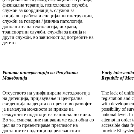
физикална терапија, психолошки служби,
служби за координација, служби за
социјална работа и специјални инструкции,
служби за говорна / јазична патологија,
дополнителна технологија, исхрана,
транспортни служби, служби за визија и
други служби, во зависност од потребите на
детето.
Раната интервенција во Република
Early interventio
Македонија
Republic of Mac
Отсуството на унифицирана методологија
The lack of unif
на детекција, пријавување и централна
registration and 
евиденција на децата со пречки во развојот
with developmenta
ја намалува можноста за приказ на
possibility of su
севкупните податоци на национално ниво.
national level. I
Во таа смисла, ние направивме еден обид со
attempt in order 
цел да го презентираме прегледот на
accessible data f
достапните податоци од релевантните
provide EI syste