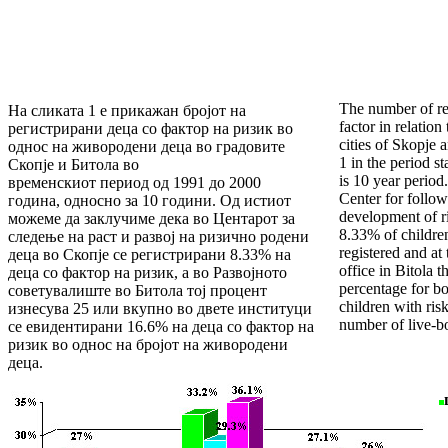
The number of reg
На сликата 1 е прикажан бројот на
factor in relation
регистрирани деца со фактор на ризик во
cities of Skopje 
однос на живородени деца во градовите
1 in the period st
Скопје и Битола во
is 10 year period
временскиот период од 1991 до 2000
Center for follo
година, односно за 10 години. Од истиот
development of r
можеме да заклучиме дека во Центарот за
8.33% of children
следење на раст и развој на ризично родени
registered and a
деца во Скопје се регистрирани 8.33% на
office in Bitola t
деца со фактор на ризик, а во Развојното
percentage for bo
советувалиште во Битола тој процент
children with risk
изнесува 25 или вкупно во двете институци
number of live-bo
се евидентирани 16.6% на деца со фактор на
ризик во однос на бројот на живородени
деца.