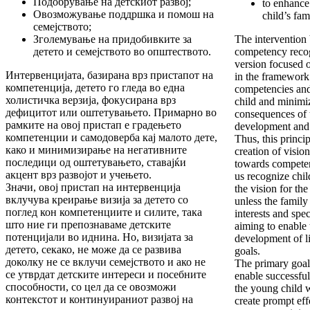
Подобрување на детскиот развој;
to enhance 
Овозможување поддршка и помош на
child’s fam
семејството;
Зголемување на придобивките за
The intervention 
детето и семејството во општеството.
competency recogn
version focused o
Интервенцијата, базирана врз пристапот на
in the framework 
компетенција, детето го гледа во една
competencies and
холистичка верзија, фокусирана врз
child and minimi
дефицитот или оштетувањето. Примарно во
consequences of 
рамките на овој пристап е градењето
development and 
компетенции и самодоверба кај малото дете,
Thus, this princi
како и минимизирање на негативните
creation of visio
последици од оштетувањето, ставајќи
towards competen
акцент врз развојот и учењето.
us recognize child
Значи, овој пристап на интервенција
the vision for th
вклучува креирање визија за детето со
unless the family
поглед кон компетенциите и силите, така
interests and spec
што ние ги препознаваме детските
aiming to enable
потенцијали во иднина. Но, визијата за
development of li
детето, секако, не може да се развива
goals.
доколку не се вклучи семејството и ако не
The primary goal 
се утврдат детските интереси и посебните
enable successful
способности, со цел да се овозможи
the young child w
контекстот и континуираниот развој на
create prompt eff