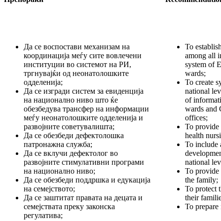
Да се воспостави механизам на
To establis
координација меѓу сите вовлечени
among all i
институции во системот на РИ,
system of E
тргнувајќи од неонатолошките
wards;
одделенија;
To create s
Да се изгради систем за евиденција
national lev
на национално ниво што ќе
of informat
обезбедува трансфер на информации
wards and 
меѓу неонатолошките одделенија и
offices;
развојните советувалишта;
To provide 
Да се обезбеди дефектолошка
health nurs
патронажна служба;
To include a
Да се вклучи дефектолог во
developmen
развојните стимулативни програми
national lev
на национално ниво;
To provide 
Да се обезбеди поддршка и едукација
the family;
на семејството;
To protect t
Да се заштитат правата на децата и
their famili
семејствата преку законска
To prepare 
регулатива;