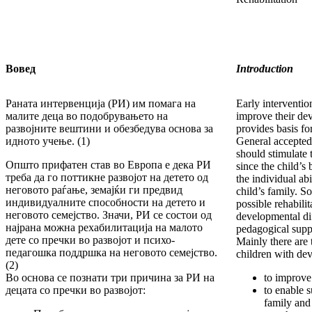
Вовед
Introduction
Раната интервенција (РИ) им помага на
Early interventio
малите деца во подобрувањето на
improve their dev
развојните вештини и обезбедува основа за
provides basis for
идното учење. (1)
General accepted 
should stimulate 
Општо прифатен став во Европа е дека РИ
since the child’s 
треба да го поттикне развојот на детето од
the individual abi
неговото раѓање, земајќи ги предвид
child’s family. So
индивидуалните способности на детето и
possible rehabili
неговото семејство. Значи, РИ се состои од
developmental dif
најрана можна рехабилитација на малото
pedagogical suppo
дете со пречки во развојот и психо-
Mainly there are 
педагошка поддршка на неговото семејство.
children with dev
(2)
Во основа се познати три причина за РИ на
to improve
децата со пречки во развојот:
to enable s
family and