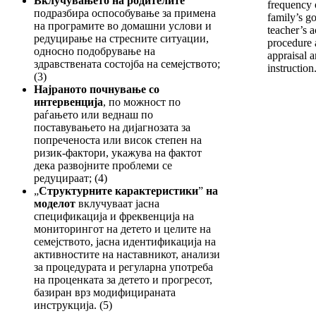
Вклучувањето на родителите
frequency 
подразбира оспособување за примена
family’s go
на програмите во домашни услови и
teacher’s a
редуцирање на стресните ситуации,
procedure a
односно подобрување на
appraisal 
здравствената состојба на семејството;
instruction.
(3)
Најраното почнување со
интервенција
, по можност по
раѓањето или веднаш по
поставувањето на дијагнозата за
попреченоста или висок степен на
ризик-фактори, укажува на фактот
дека развојните проблеми се
редуцираат; (4)
„
Структурните карактеристики
”
на
моделот
вклучуваат јасна
спецификација и фреквенција на
мониторингот на детето и целите на
семејството, јасна идентификација на
активностите на наставникот, анализи
за процедурата и регуларна употреба
на проценката за детето и прогресот,
базиран врз модифицираната
инструкција. (5)