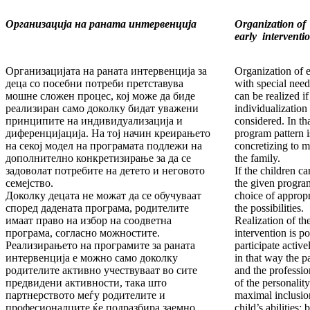
Организација на раната интервенција
Organization of
early interventi
Организацијата на раната интервенција за
Organization of e
деца со посебни потреби претставува
with special nee
мошне сложен процес, кој може да биде
can be realized if
реализиран само доколку бидат уважени
individualization 
принципите на индивидуализација и
considered. In th
диференцијација. На тој начин креирањето
program pattern i
на секој модел на програмата подлежи на
concretizing to m
дополнително конкретизирање за да се
the family.
задоволат потребите на детето и неговото
If the children c
семејство.
the given program
Доколку децата не можат да се обучуваат
choice of approp
според дадената програма, родителите
the possibilities.
имаат право на избор на соодветна
Realization of th
програма, согласно можностите.
intervention is po
Реализирањето на програмите за раната
participate activel
интервенција е можно само доколку
in that way the p
родителите активно учествуваат во сите
and the professio
предвидени активности, така што
of the personality
партнерството меѓу родителите и
maximal inclusion
професионалците ќе подразбира заемно
child’s abilities; 