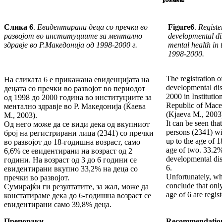
Слика
6
.
Евидентирани деца со пречки во
Figure
6
.
Register
развојот во институциите за ментално
developmental disa
здравје во Р.Македонија од 1998-2000 г.
mental health in
1998-2000.
The registration o
На сликата 6 е прикажана евиденцијата на
developmental disa
децата со пречки во развојот во периодот
2000 in Institutio
од 1998 до 2000 година во институциите за
Republic of Mace
ментално здравје во Р. Македонија (Ќаева
(Kjaeva M., 2003
М., 2003).
It can be seen that
Од него може да се види дека од вкупниот
persons (2341) wi
број на регистрирани лица (2341) со пречки
up to the age of 1
во развојот до 18-годишна возраст, само
age of two. 33.2%
6,6% се евидентирани на возраст од 2
developmental disa
години. На возраст од 3 до 6 години се
6.
евидентирани вкупно 33,2% на деца со
Unfortunately, w
пречки во развојот.
conclude that onl
Сумирајќи ги резултатите, за жал, може да
age of 6 are regis
констатираме дека до 6-годишна возраст се
евидентирани само 39,8% деца.
Препораки
Recommendatio