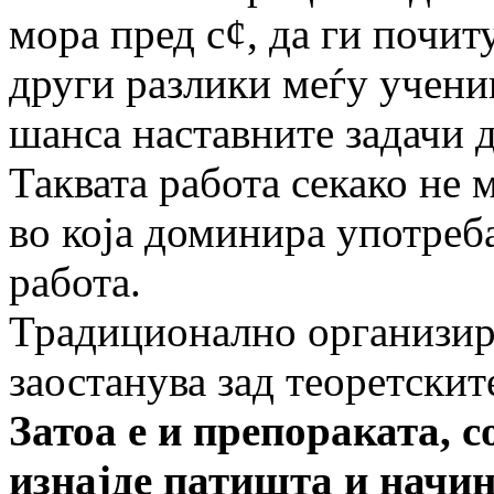
мора пред с¢, да ги почит
други разлики меѓу учениц
шанса наставните задачи д
Таквата работа секако не 
во која доминира употреб
работа.
Традиционално организир
заостанува зад теоретскит
Затоа е и препораката, 
изнајде патишта и начи