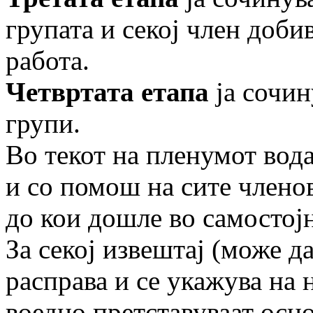
групата и секој член доби
работа.
Четвртата етапа
ја сочин
групи.
Во текот на пленумот вода
и со помош на сите членов
до кои дошле во самостојн
За секој извештај (може д
расправа и се укажува на 
воедно претставуваат осно