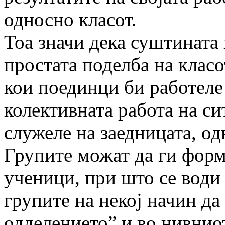
односно класот.
Тоа значи дека суштината 
простата поделба на класо
кои поединци би работеле 
колективната работа на си
служеле на заедницата, о
Групите можат да ги форм
ученици, при што се води
групите на некој начин да
одделението” и во нивниот