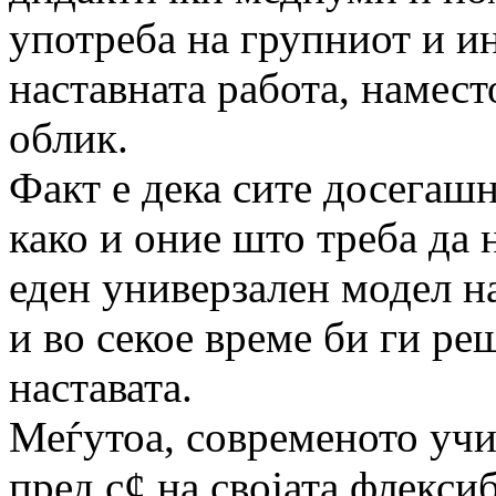
употреба на групниот и и
наставната работа, намес
облик.
Факт е дека сите досегаш
како и оние што треба да 
еден универзален модел на 
и во секое време би ги ре
наставата.
Меѓутоа, современото учи
пред с¢ на својата флекси