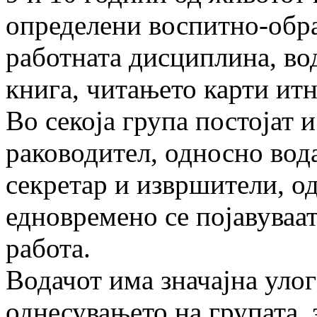
определени воспитно-обра
работната дисциплина, во
книга, читањето карти итн
Во секоја група постојат 
раководител, односно вод
секретар и извршители, о
едновремено се појавуваат
работа.
Водачот има значајна улог
однесувањето на гру­па­та,