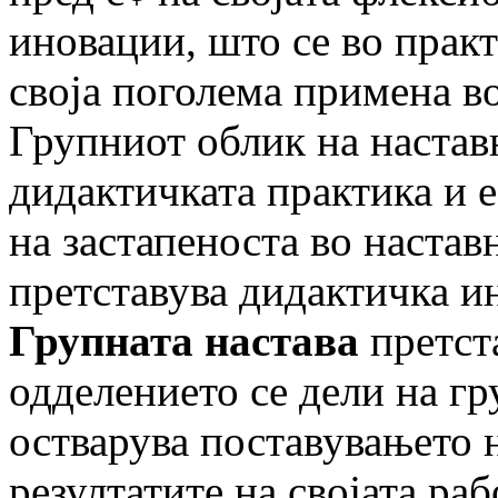
иновации, што се во прак
своја поголема примена во
Групниот облик на наставн
дидактич­ката практика и 
на застапеноста во настав
претставува дидактичка и
Групната настава
претста
одделението се дели на гру
остварува поставувањето н
резултатите на својата ра