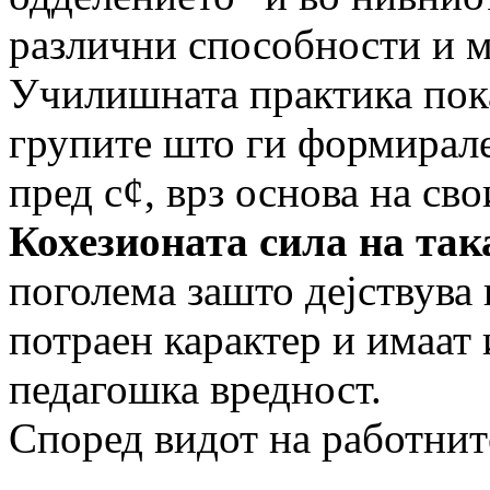
различни способности и 
Училишната практика пока
групите што ги формирале
пред с¢, врз основа на св
Кохезионата сила на та
поголема зашто дејствува и
потраен карактер и имаат
педагошка вредност.
Според видот на работните