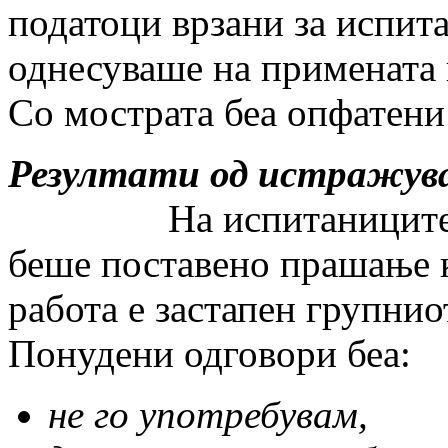
податоци врзани за испита
однесуваше на примената 
Со мострата беа опфатени 
Резултати од истражув
На испитаницит
беше поставено прашање к
работа е застапен групнио
Понудени одговори беа:
не го употребувам,