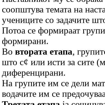
соопштува тема­та на наст
учениците со задачите што
Потоа се формираат групи
формирани.
Во
втората етапа
, групит
што с¢ или исти за сите (
диференцирани.
На групите им се дели мате
водачите им се предочуваа
Третата етапа
ја сочинува