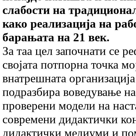
слабости на традициона
како реализација на раб
барањата на 21 век.
За таа цел започнати се 
својата пот­порна точка мо
внатрешната организација 
подразбира воведување на
прове­ре­ни модели на нас
современи дидактички кон
дидактички медиуми и пом