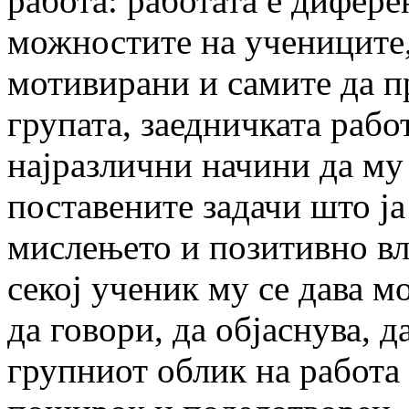
работа: работата е дифер
можностите на учениците,
мотивирани и самите да п
групата, заедничката рабо
најразлични начини да му
поставените задачи што ј
мислењето и позитивно вли
секој ученик му се дава м
да говори, да објаснува, 
групниот облик на работа 