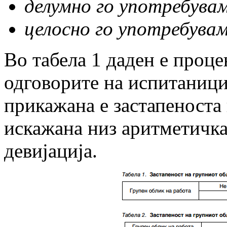
делумно го употребувам
целосно го употребувам
Во табела 1 даден е проце
одговорите на испитаницит
прикажана е застапеноста 
искажана низ аритметичка
девијација.