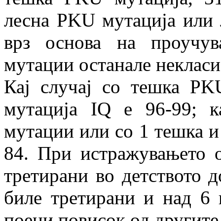
лесна PKU мутација или 
врз основа на проучу
мутации останале некласи
Кај случај со тешка P
мутација IQ е 96-99; 
мутации или со 1 тешка и
84. При истражувањето 
третирани во детството до
биле третирани и над 6 г
поени повисок од другите 