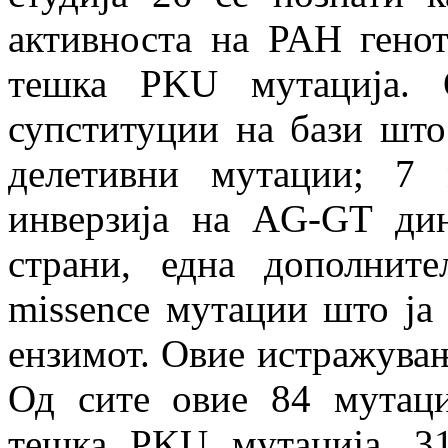
активноста на PAH генот
тешка PKU мутација. 
супституции на бази што
делетивни мутации; 7
инверзија на AG-GT дин
страни, една дополнит
missence мутации што ја
ензимот. Овие истражувања
Од сите овие 84 мутац
тешка PKU мутација, 3