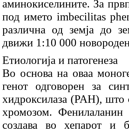
аминокиселините. За првпа
под името imbecilitas phe
различна од земја до зе
движи 1:10 000 новороден
Етиологија и патогенеза
Во основа на оваа моног
генот одговорен за син
хидроксилаза (PAH), што с
хромозом. Фенилаланин 
создава во хепарот и 