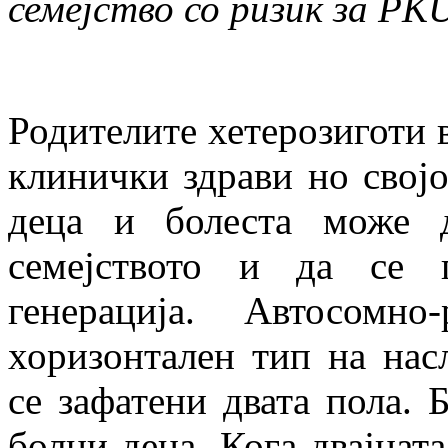
семејство со ризик за
PK
Родителите хетерозиготи в
клинички здрави но својо
деца и болеста може 
семејството и да се 
генерација. Автосомно
хоризонтален тип на нас
се зафатени двата пола.
болни деца. Кога двајцат