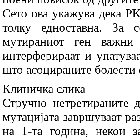
Сето ова укажува дека PK
толку едноставна. За с
мутираниот ген важни
интерферираат и упатуваа
што асоцираните болести 
Клиничка слика
Стручно нетретираните д
мутацијата завршуваат ра
на 1-та година, некои 