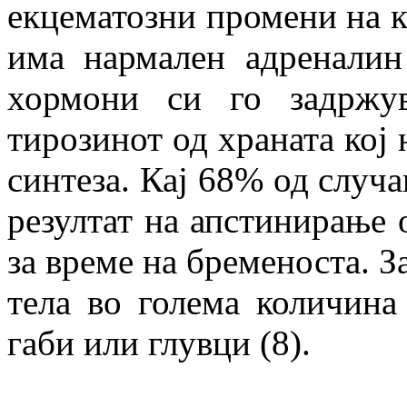
екцематозни промени на к
има нармален адреналин
хормони си го задржув
тирозинот од храната кој 
синтеза. Кај 68% од случ
резултат на апстинирање о
за време на бременоста. З
тела во голема количина
габи или глувци (8).