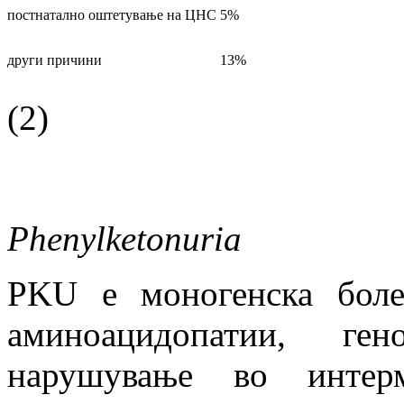
постнатално оштетување на ЦНС
5%
други причини
13%
(2)
Phenylketonuria
PKU е моногенска боле
аминоацидопатии, ге
нарушување во интерм