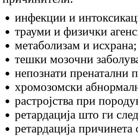
инфекции и интоксикац
трауми и физички агенс
метаболизам и исхрана;
тешки мозочни заболув
непознати пренатални 
хромозомски абнормал
растројства при породу
ретардација што ги сле
ретардација причинета о