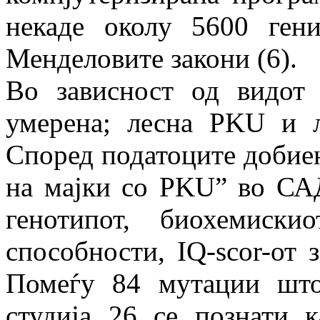
некаде околу 5600 ген
Менделовите закони (6).
Во зависност од видот 
умерена; лесна PKU и л
Според податоците добиен
на мајки со PKU” во САД
генотипот, биохемиск
способности, IQ-scor-от 
Помеѓу 84 мутации што
студија 26 се познати 