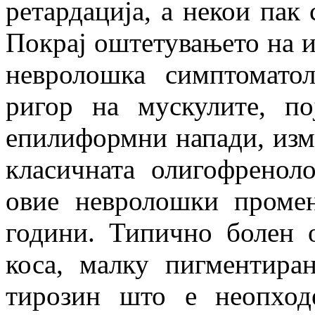
ретардација, а некои пак 
Покрај оштетувањето на и
невролошка симптоматол
ригор на мускулите, п
епилиформни напади, изме
класичната олигофреноло
овие невролошки проме
години. Типично болен 
коса, малку пигментира
тирозин што е неопход