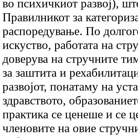
во психичкиот развој), шт
Правилникот за категориза
распоредување. По долгог
искуство, работата на стр
доверува на стручните ти
за заштита и рехабилитаци
развојот, понатаму на уст
здравството, образованиет
прак­ти­ка се ценеше и се 
членовите на овие стручн