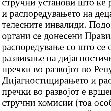
стручни установи што ќе р
и распоредувањето на деца
телесните инвалиди. Подо
органи се донесени Прави
распоредување со што се 
развивање на дијагностич
пречки во разво­јот во Ре
Дијагностицирањето и рас
пречки во развојот е врш
стручни комисии (тоа осо