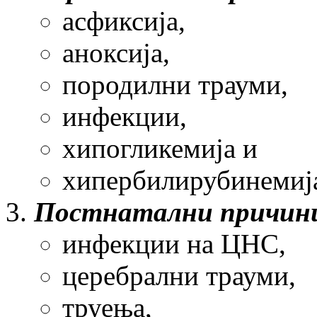
асфиксија,
аноксија,
породилни трауми,
инфекции,
хипогликемија и
хипербилирубинемиј
Постнатални причин
инфекции на ЦНС,
церебрални трауми,
труења,