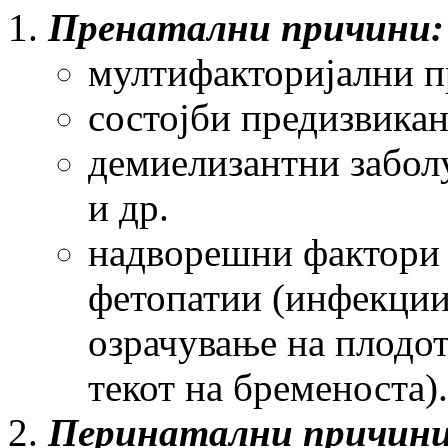
Пренатални причини:
мултифакторијални п
состојби предизвикан
демиелизантни забол
и др.
надворешни фактори 
фетопатии (инфекции 
озрачување на плодот
текот на бременоста).
Перинатални причини