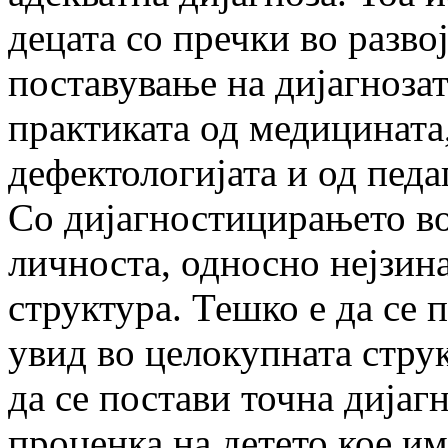
децата со пречки во разво
поставу­ва­ње на дијагноза
практиката од медицина­та
дефектологијата и од педа
Со дијагностицирањето во 
личноста, односно нејзин
структура. Тешко е да се 
увид во целокупната стру
да се постави точна дијагн
проценка на детето кое им