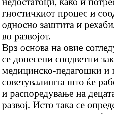
недостатоци, како и потре
гностичкиот процес и соо
односно заштита и рехаби
во развојот.
Врз основа на овие соглед
се донесе­ни соодветни за
медицинско-педагошки и
советувалишта што ќе раб
и рас­по­редување на деца
развој. Исто така се опре­