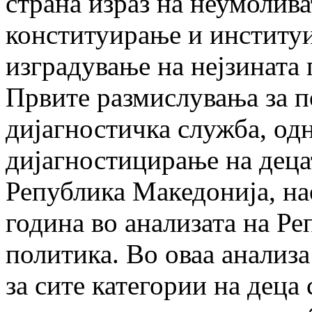
страна израз на неумолива
конституирање и институир
изгра­ду­вање на нејзината
Првите размислувања за п
дијагностичка служба, од
дијагностицирање на децат
Република Македонија, на
година во анализата на Ре
политика. Во оваа анализа 
за сите категории на деца