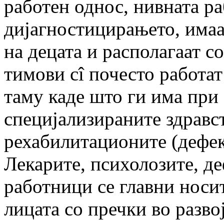
работен однос, нивната ра
дијагностицирањето, имаа
на деца­та и располагаат 
тимови сî почесто работат
таму каде што ги има при
специјализираните здравс
рехабилитационите (де­фек­
Лекарите, психолозите, д
работници се главни носит
лицата со пречки во разво