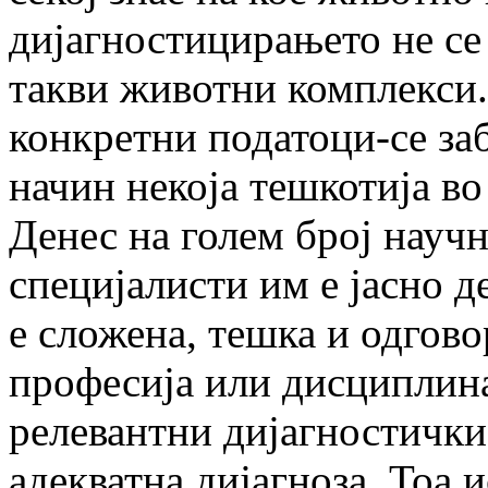
дијагностицирањето не се
такви животни комплекси.
конкретни податоци-се заб
начин некоја тешкотија во 
Денес на голем број науч
специјалисти им е јасно д
е сложена, тешка и одгово
професија или дисциплина
релевантни дијагностички 
адекватна дијагноза. Тоа и