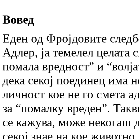
Вовед
Еден од Фројдовите следб
Адлер, ја теме­лел целата 
помала вредност” и “волја
дека секој поединец има н
личност кое не го смета а
за “помалку вреден”. Такв
се кажува, може некогаш д
секој знае на кое животно