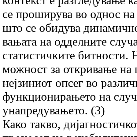
контекст е раз­гле­­­ду­­ва­­
се проширува во однос на в
што се обидува динамично
вањата на одделните случ
статистичките битнос­ти. 
можност за откривање на 
нејзи­ни­от опсег во разли
функционирањето на случа­
унапредувањето. (3)
Како такво, дијагностичко