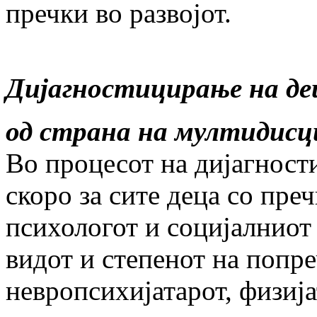
пречки во развојот.
Дијагностицирање на дец
од страна на мултидис
Во процесот на дијагност
скоро за сите деца со преч
психологот и социјалниот р
видот и степенот на попре
невропсихијатарот, физија