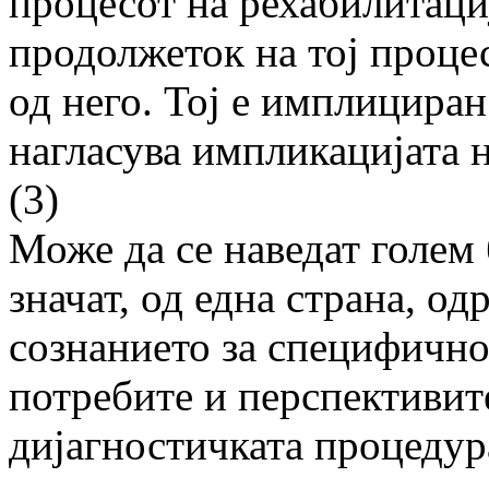
процесот на рехабилитаци
продолжеток на тој процес
од него. Тој е имплициран
нагласува импликацијата н
(3)
Може да се наведат голем 
значат, од една страна, од
сознанието за специфично
потребите и перспективите
дијагностичката про­це­дур