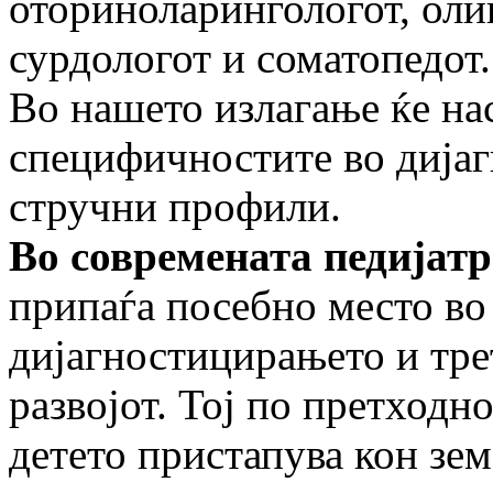
оториноларингологот, оли­
сурдологот и соматопедот.
Во нашето излагање ќе на
специфичностите во дијаг
стручни профили.
Во современата педијатр
припаѓа по­себ­­но место в
дијагностицирањето и тре
развојот. Тој по претходн
детето пристапува кон зем