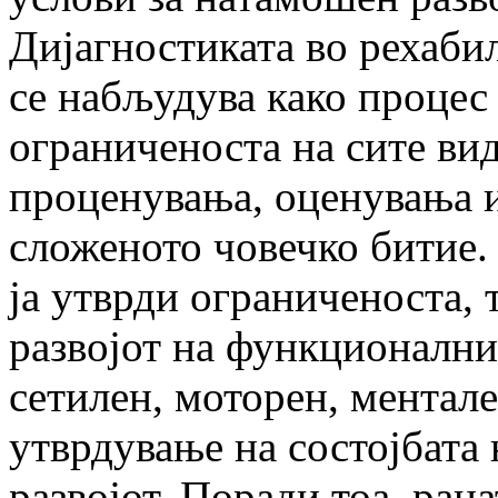
Дијагностиката во рехаби
се набљу­дува како процес 
ограниченоста на сите ви
проценувања, оценувања и
сложеното човечко битие. 
ја утврди ограниченоста,
развојот на функционални
сетилен, моторен, ментале
утврдување на состојбата 
развојот. Поради тоа, рана