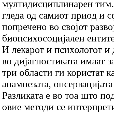
мултидисциплинарен тим. 
гледа од самиот приод и с
попречено во својот разво
биопсихосоцијален ентите
И лекарот и психологот и 
во дија­гно­стиката имаат 
три области ги користат к
анамнезата, опсервацијата
Разликата е во тоа што по
овие методи се интерпрети