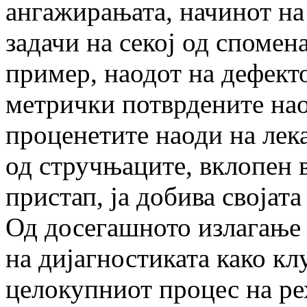
ангажирањата, начинот на
задачи на секој од спомен
при­мер, наодот на дефект
метрички потврдените нао
проценетите наоди на лек
од стручњаците, вклопен
пристап, ја доби­ва својат
Од досегашното излагање
на дијагнос­тиката како кл
целокупниот процес на ре