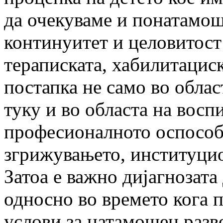
да очекуваме и понатамош
континуитет и целовитост
тераписката, хабилитацис
постапка не само во облас
туку и во областа на восп
професионалното оспособ
згрижувањето, институцио­
Затоа е важно дијагнозата
односно во времето кога 
услови за натамо­шен разво