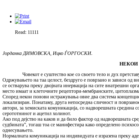
Read: 11111
Јорданка ДИМОВСКА, Ицко ЃОРГОСКИ.
НЕКОИ 
Човекот е суштество кое со своето тело и дух претставува
Одржувањето на таа целост, бездруго е поврзано и зависи од в
се остварува преку двојната инервација на сите внатрешни орг
место имаат и клеточните рецептори-мембранските, цитоплазмати
Според некои понови истражувања овие два система концепциск
локализиран. Понатаму, друга непосредна сличност и поврзанос
автори, за хемиската комуникација, со надворешната средина с
серототнинот и ацетил холинот.
Ако под дејство на каков и да било фактор од надворешната ср
судбината”, тогаш тоа се манифестира како определено психосо
однесувањето.
Нормалната комуникација на индивидуата е изразена преку аде