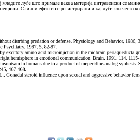
ај младите луѓе што примале ваква материја интравенски се мани
еврони. Слични ефекти се регистрирани и кај луѓе кои често ко
thout distrbing predation or defense. Physiology and Behavior, 1986, 
e Psychiatry, 1987, 5, 82-87.
d by excittory amino acid microinjiction in the midbrain periaqueducta g
right hemisphere in emotional communication. Brain, 1991, 114, 1115-
arkinsonisam in humans due to a product of meperidine-analog synhesis.
 245, 467-468.
, Gonadal steroid influence upon sexual and aggressive behavior femal