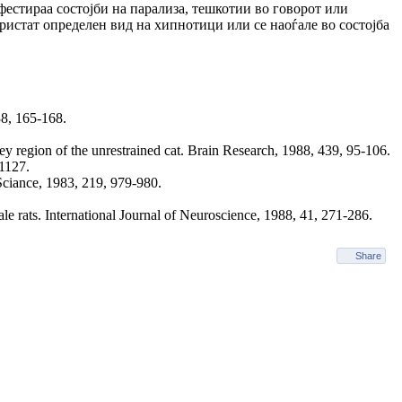
фестираа состојби на парализа, тешкотии во говорот или
ристат определен вид на хипнотици или се наоѓале во состојба
38, 165-168.
rey region of the unrestrained cat. Brain Research, 1988, 439, 95-106.
1127.
 Sciance, 1983, 219, 979-980.
e rats. International Journal of Neuroscience, 1988, 41, 271-286.
Share