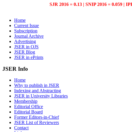
SJR 2016 = 0.13 | SNIP 2016 = 0.059 | IP
Home
Current Issue
Subscription
Journal Archive
Advertising
JSER in OJS
JSER Blog
JSER in ePrints
JSER Info
Home
Why to publish in JSER
Indexing and Abstracting
JSER in University Libraries
Membership
Editorial Office
Editorial Board
Former Editors-in-Chief
JSER List of Reviewers
Contact