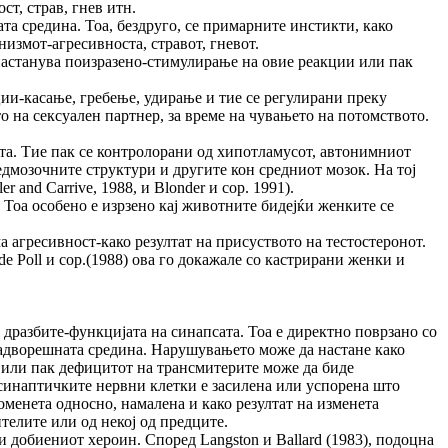
ст, страв, гнев итн.
а средина. Тоа, бездруго, се примарните инстикти, како
низмот-агресивноста, стравот, гневот.
настанува поизразено-стимулирање на овие реакции или пак
ии-касање, гребење, удирање и тие се регулирани преку
 на сексуален партнер, за време на чувањето на потомството.
та. Тие пак се контролорани од хипотламусот, автонимниот
едмозочните структури и другите кон средниот мозок. На тој
nd Carrive, 1988, и Blonder и сор. 1991).
 Тоа особено е изрзено кај животните бидејќи женките се
 агресивност-како резултат на присуството на тестостеронот.
e Poll и сор.(1988) ова го докажале со кастрирани женки и
дразбите-функцијата на синапсата. Тоа е директно поврзано со
надворешната средина. Нарушувањето може да настане како
 или пак дефицитот на трансмитерите може да биде
тсинаптичките нервни клетки е засилена или успорена што
оменета односно, намалена и како резултат на изменета
телите или од некој од предците.
 добиениот хероин. Според Langston и Ballard (1983), подоцна