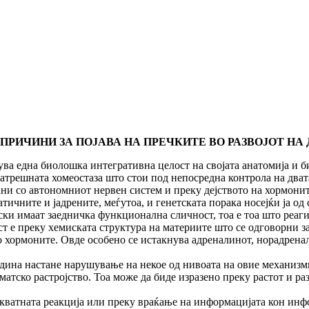
ПРИЧИНИ ЗА ПОЈАВА НА ПРЕЧКИТЕ ВО РАЗВОЈОТ НА
 една биолошка интегративна целост на својата анатомија и 
натрешната хомеостаза што стои под непосредна контрола на два
ани со автономниот нервен систем и преку дејството на хормони
чните и јадрените, меѓутоа, и генетската порака носејќи ја од 
и имаат заедничка функционална сличност, тоа е тоа што реагира
т е преку хемиската структура на материите што се одговорни за
о хормоните. Овде особено се истакнува адреналинот, норадрена
едина настане нарушување на некое од нивоата на овие механизми
матско растројство. Тоа може да биде изразено преку растот и ра
кватната реакција или преку враќање на информацијата кон инф