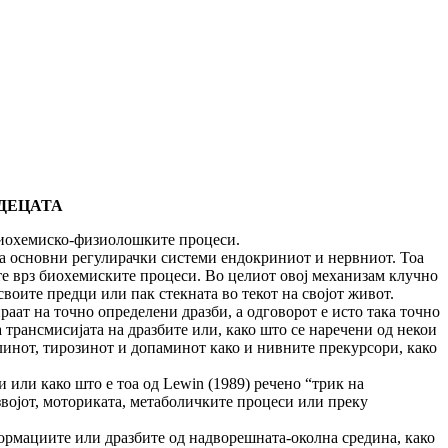
 ДЕЦАТА
биохемиско-физиолошките процеси.
та основни регулирачки системи ендокриниот и нервниот. Тоа
те врз биохемиските процеси. Во целиот овој механизам клучно
своите предци или пак стекната во текот на својот живот.
ат на точно определени дразби, а одговорот е исто така точно
 трансмисијата на дразбите или, како што се наречени од некои
линот, тирозинот и допаминот како и нивните прекурсори, како
 или како што е тоа од Lewin (1989) речено “трик на
звојот, моториката, метаболичките процеси или преку
ормациите или дразбите од надворешната-околна средина, како