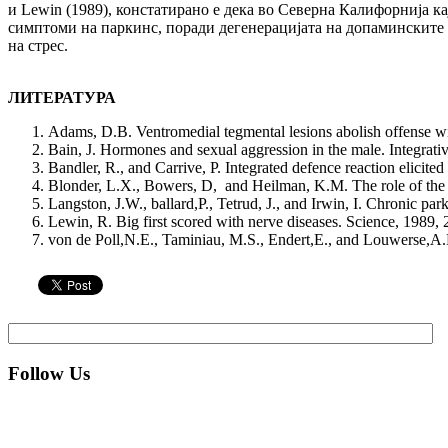
и Lewin (1989), констатирано е дека во Северна Калифорнија к
симптоми на паркинс, поради дегенерацијата на допаминските н
на стрес.
ЛИТЕРАТУРА
Adams, D.B. Ventromedial tegmental lesions abolish offense wi
Bain, J. Hormones and sexual aggression in the male. Integrativ
Bandler, R., and Carrive, P. Integrated defence reaction elicite
Blonder, L.X., Bowers, D, and Heilman, K.M. The role of the 
Langston, J.W., ballard,P., Tetrud, J., and Irwin, I. Chronic p
Lewin, R. Big first scored with nerve diseases. Science, 1989,
von de Poll,N.E., Taminiau, M.S., Endert,E., and Louwerse,A.L.
Follow Us