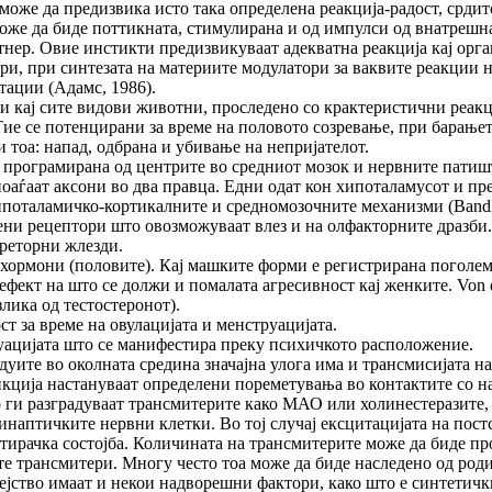
 може да предизвика исто така определена реакција-радост, срдито
же да биде поттикната, стимулирана и од импулси од внатрешнат
тнер. Овие инстикти предизвикуваат адекватна реакција кај орга
ри, при синтезата на материите модулатори за ваквите реакции 
ации (Адамс, 1986).
 кај сите видови животни, проследено со крактеристични реакц
е се потенцирани за време на половото созревање, при барањето
тоа: напад, одбрана и убивање на непријателот.
 програмирана од центрите во средниот мозок и нервните патиш
поаѓаат аксони во два правца. Едни одат кон хипоталамусот и пр
оталамичко-кортикалните и средномозочните механизми (Bandler a
ени рецептори што овозможуваат влез и на олфакторните дразби.
креторни жлезди.
 хормони (половите). Кај машките форми е регистрирана поголема
ефект на што се должи и помалата агресивност кај женките. Von d
лика од тестостеронот).
т за време на овулацијата и менструацијата.
руацијата што се манифестира преку психичкото расположение.
те во околната средина значајна улога има и трансмисијата на 
нкција настануваат определени пореметувања во контактите со 
о ги разградуваат трансмитерите како МАО или холинестеразите,
инаптичките нервни клетки. Во тој случај ексцитацијата на пос
итирачка состојба. Количината на трансмитерите може да биде пр
те трансмитери. Многу често тоа може да биде наследено од роди
јство имаат и некои надворешни фактори, како што е синтетички