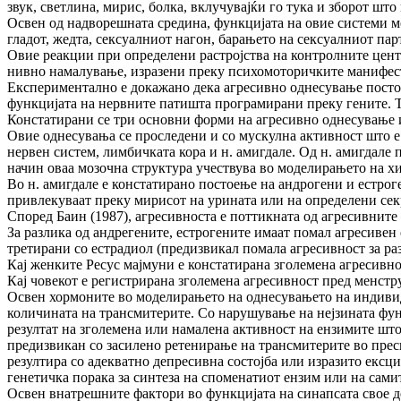
звук, светлина, мирис, болка, вклучувајќи го тука и зборот што
Освен од надворешната средина, функцијата на овие системи мо
гладот, жедта, сексуалниот нагон, барањето на сексуалниот пар
Овие реакции при определени растројства на контролните цент
нивно намалување, изразени преку психомоторичките манифест
Експериментално е докажано дека агресивно однесување постои
функцијата на нервните патишта програмирани преку гените. Ти
Констатирани се три основни форми на агресивно однесување и 
Овие однесувања се проследени и со мускулна активност што е
нервен систем, лимбичката кора и н. амигдале. Од н. амигдале 
начин оваа мозочна структура учествува во моделирањето на хип
Во н. амигдале е констатирано постоење на андрогени и естрог
привлекуваат преку мирисот на урината или на определени се
Според Баин (1987), агресивноста е поттикната од агресивните
За разлика од андрегените, естрогените имаат помал агресивен 
третирани со естрадиол (предизвикал помала агресивност за раз
Кај женките Ресус мајмуни е констатирана зголемена агресивнос
Кај човекот е регистрирана зголемена агресивност пред менст
Освен хормоните во моделирањето на однесувањето на индивидуи
количината на трансмитерите. Со нарушување на нејзината фу
резултат на зголемена или намалена активност на ензимите шт
предизвикан со засилено ретенирање на трансмитерите во прес
резултира со адекватно депресивна состојба или изразито ексц
генетичка порака за синтеза на споменатиот ензим или на сами
Освен внатрешните фактори во функцијата на синапсата свое де