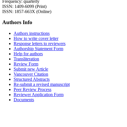
Frequency: quarterly
ISSN: 1409-6099 (Print)
ISSN: 1857-663X (Online)
Authors Info
Authors instructions
How to write cover letter
Response letters to reviewers
Authorship Statement Form
Help for authors
Transliteration
Review Form
Submit new Article
Vancouver Citation
Structured Abstracts
Re-submit a revised manuscript
Peer Review Process
Reviewer Application Form
Documents