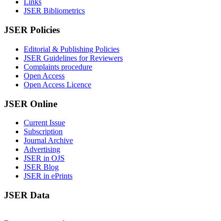
Links
JSER Bibliometrics
JSER Policies
Editorial & Publishing Policies
JSER Guidelines for Reviewers
Complaints procedure
Open Access
Open Access Licence
JSER Online
Current Issue
Subscription
Journal Archive
Advertising
JSER in OJS
JSER Blog
JSER in ePrints
JSER Data