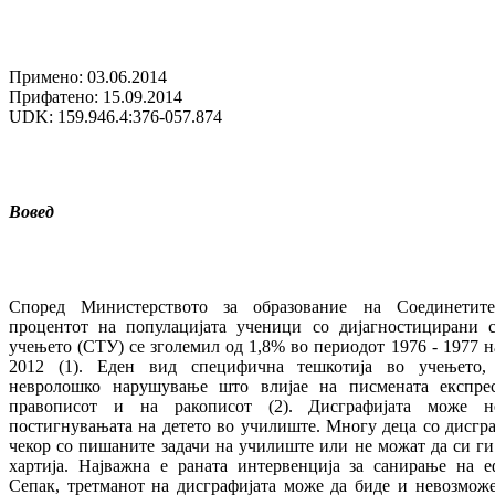
Примено: 03.06.2014
Прифатено: 15.09.2014
UDK: 159.946.4:376-057.874
Вовед
Според Министерството за образование на Соединетит
процентот на популацијата ученици со дијагностицирани
учењето (СТУ) се зголемил од 1,8% во периодот 1976 - 1977 н
2012 (1). Еден вид специфична тешкотија во учењето, д
невролошко нарушување што влијае на писмената експрес
правописот и на ракописот (2). Дисграфијата може н
постигнувањата на детето во училиште. Многу деца со дисгра
чекор со пишаните задачи на училиште или не можат да си ги
хартија. Најважна е раната интервенција за санирање на е
Сепак, третманот на дисграфијата може да биде и невозможе