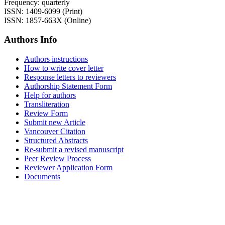
Frequency: quarterly
ISSN: 1409-6099 (Print)
ISSN: 1857-663X (Online)
Authors Info
Authors instructions
How to write cover letter
Response letters to reviewers
Authorship Statement Form
Help for authors
Transliteration
Review Form
Submit new Article
Vancouver Citation
Structured Abstracts
Re-submit a revised manuscript
Peer Review Process
Reviewer Application Form
Documents