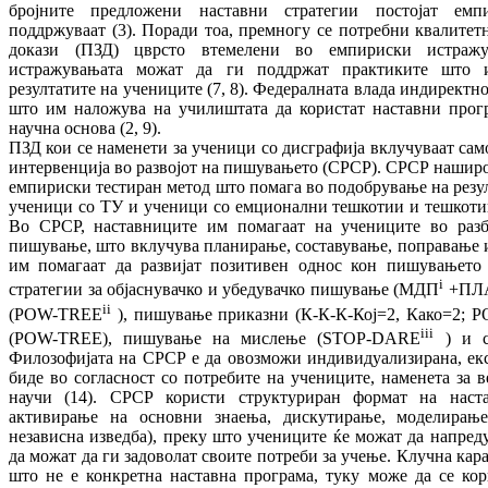
бројните предложени наставни стратегии постојат ем
поддржуваат (3). Поради тоа, премногу се потребни квалитет
докази (ПЗД) цврсто втемелени во емпириски истражув
истражувањата можат да ги поддржат практиките што и
резултатите на учениците (7, 8). Федералната влада индиректн
што им наложува на училиштата да користат наставни прог
научна основа (2, 9).
ПЗД кои се наменети за ученици со дисграфија вклучуваат само
интервенција во развојот на пишувањето (СРСР). СРСР наширок
емпириски тестиран метод што помага во подобрување на резу
ученици со ТУ и ученици со емционални тешкотии и тешкотии
Во СРСР, наставниците им помагаат на учениците во раз
пишување, што вклучува планирање, составување, поправање и
им помагаат да развијат позитивен однос кон пишувањето 
i
стратегии за објаснувачко и убедувачко пишување (МДП
+ПЛАН
ii
(POW-TREE
), пишување приказни (К-К-К-Кој=2, Како=2; 
iii
(POW-TREE), пишување на мислење (STOP-DARE
) и со
Филозофијата на СРСР е да овозможи индивидуализирана, ек
биде во согласност со потребите на учениците, наменета за 
научи (14). СРСР користи структуриран формат на наст
активирање на основни знаења, дискутирање, моделирањ
независна изведба), преку што учениците ќе можат да напред
да можат да ги задоволат своите потреби за учење. Клучна кар
што не е конкретна наставна програма, туку може да се кор