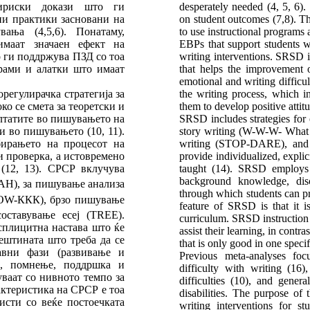
пириски докази што ги
desperately needed (4, 5, 6).
ни практики засновани на
on student outcomes (7,8). T
ања (4,5,6). Понатаму,
to use instructional programs a
маат значаен ефект на
EBPs that support students w
о ги поддржува ПЗД со тоа
writing interventions. SRSD i
рами и алатки што имаат
that helps the improvement 
emotional and writing difficul
регулирачка стратегија за
the writing process, which i
о се смета за теоретски и
them to develop positive attit
лтатите во пишувањето на
SRSD includes strategies f
 во пишувањето (10, 11).
story writing (W-W-W- Wha
бирањето на процесот на
writing (STOP-DARE), and 
 проверка, а истовремено
provide individualized, explici
(12, 13). СРСР вклучува
taught (14). SRSD employs a
background knowledge, dis
), за пишување анализа
through which students can pr
POW-ККК), брзо пишување
feature of SRSD is that it i
ставување есеј (TREE).
curriculum. SRSD instruction i
сплицитна настава што ќе
assist their learning, in contr
вештината што треба да се
that is only good in one specif
авни фази (развивање и
Previous meta-analyses foc
е, помнење, поддршка и
difficulty with writing (16)
уваат со нивното темпо за
difficulties (10), and gener
актеристика на СРСР е тоа
disabilities. The purpose of
исти со веќе постоечката
writing interventions for st