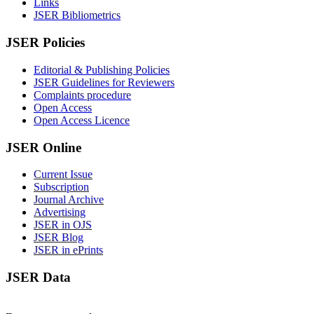
Links
JSER Bibliometrics
JSER Policies
Editorial & Publishing Policies
JSER Guidelines for Reviewers
Complaints procedure
Open Access
Open Access Licence
JSER Online
Current Issue
Subscription
Journal Archive
Advertising
JSER in OJS
JSER Blog
JSER in ePrints
JSER Data