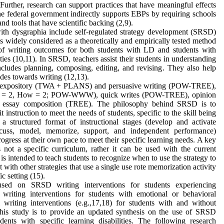
 Further, research can support practices that have meaningful effects
he federal government indirectly supports EBPs by requiring schools
nd tools that have scientific backing (2,9).
ith dysgraphia include self-regulated strategy development (SRSD)
s widely considered as a theoretically and empirically tested method
of writing outcomes for both students with LD and students with
ties (10,11). In SRSD, teachers assist their students in understanding
ncludes planning, composing, editing, and revising. They also help
udes towards writing (12,13).
or expository (TWA + PLANS) and persuasive writing (POW-TREE),
t = 2, How = 2; POW-WWW), quick writes (POW-TREE), opinion
essay composition (TREE). The philosophy behind SRSD is to
t instruction to meet the needs of students, specific to the skill being
 structured format of instructional stages (develop and activate
cuss, model, memorize, support, and independent performance)
ogress at their own pace to meet their specific learning needs. A key
s not a specific curriculum, rather it can be used with the current
s intended to teach students to recognize when to use the strategy to
ast with other strategies that use a single use rote memorization activity
ic setting (15).
used on SRSD writing interventions for students experiencing
, writing interventions for students with emotional or behavioral
al writing interventions (e.g.,17,18) for students with and without
 this study is to provide an updated synthesis on the use of SRSD
udents with specific learning disabilities. The following research