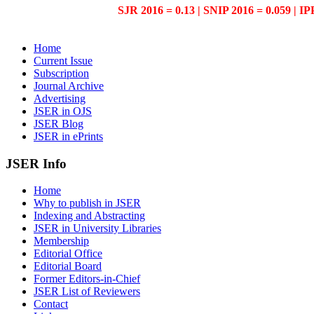
SJR 2016 = 0.13 | SNIP 2016 = 0.059 | IP
Home
Current Issue
Subscription
Journal Archive
Advertising
JSER in OJS
JSER Blog
JSER in ePrints
JSER Info
Home
Why to publish in JSER
Indexing and Abstracting
JSER in University Libraries
Membership
Editorial Office
Editorial Board
Former Editors-in-Chief
JSER List of Reviewers
Contact