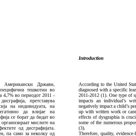
Introduction
е Американски Држави,
According to the United Stat
 специфични тешкотии во
diagnosed with a specific le
а 4,7% во периодот 2011 -
2011-2012 (1). One type of spe
исграфија, претставува
impacts an individual’s wri
ија на индивидуата, на
negatively impact a child’s p
егативно да влијае на
up with written work or cann
фија се борат да бидат во
effects of dysgraphia is cru
 организираат мислите на
some of the numerous propose
фектите од дисграфијата.
(3).
н, па само за неколку од
Therefore, quality, evidence