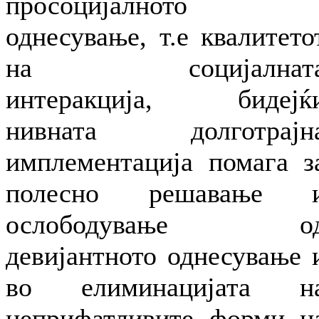
просоцијалното
однесување, т.е квалитето
на социјалнат
интеракција, бидејќ
нивната долготрајн
имплементација помага з
полесно решавање 
ослободување о
девијантното однесување 
во елиминацијата н
неприфатливите форми н