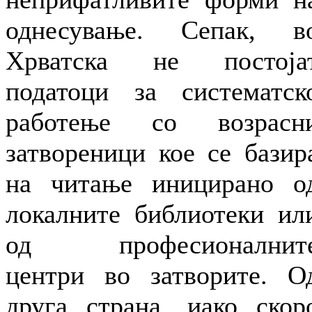
однесување. Сепак, в
Хрватска не постоја
податоци за систематск
работење со возрасн
затвореници кое се базир
на читање иницирано о
локалните библиотеки ил
од професионалнит
центри во затворите. О
друга страна, иако скор