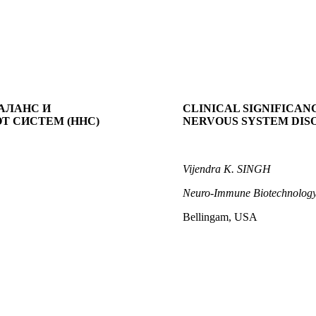
АЛАНС И
CLINICAL SIGNIFICA
Т СИСТЕМ (ННС)
NERVOUS SYSTEM DISO
Vijendra K. SINGH
Neuro-Immune Biotechnology 
Bellingam, USA