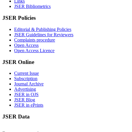
Links
JSER Bibliometrics
JSER Policies
Editorial & Publishing Policies
JSER Guidelines for Reviewers
Complaints procedure
Open Access
Open Access Licence
JSER Online
Current Issue
Subscription
Journal Archive
Advertising
JSER in OJS
JSER Blog
JSER in ePrints
JSER Data