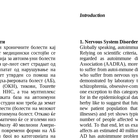
Introduction
ти
1. Nervous System Disorde
и хроничните болести кај
Globally speaking, autoimmun
т медицински состојби се
Relying on scientific criter
ија за автоим-уни болести
regarded as autoimmune d
це-лиот свет страдаат од
Association (AADRA), more t
 патат од нарушување на
to suffer from autoi-mmune d
тет утврден со помош на
who suffer from nervous sy
ха-јмеровата болест (АБ),
demonstrated by laboratory t
 (ОКН), тикови, Tourette
schizophrenia, obsessive-com
а ННС, а тоа мултиплекс
one exception to this catego
шката база на автоимуни
for in the epidemiological da
студии кои треба да земат
herby like to suggest that fut
лести (болести на мозокот
new patient population that
тоимуна болест. Откако ќе
illnesses) and yet shows typi
матично ќе се зголеми низ
number of people affected wi
 Околу 40 милиони Амери-
world. To that end, let us e
од повремени форми на АБ
affects an estimated 40 milli
 број во категоријата на
AD has autoimmune problems 