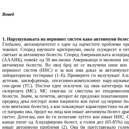
Вовед
1. Нарушувањата на нервниот систем како автоимуни болес
Глобално, автоимунитетот е еден од најчестите проблеми пр
човекот. Според научните критериуми, околу осумдесет и пе
сметаат за автоимуни болести. Според Американската асоцијац
(АААИБ), повеќе од 50 ми-лиони Американци и милиони низ 
автоимуни болести. Во овој број не се вклучени оние кои
нервниот систем (ННС) и за кои има доказ за автоимуни
лабораториско тестирање (1–6). Примерите ги вклучуваат Алц
аутизам, шизоф-ренија, опсесивно-компулсивно нару-шување
син-дром (ТС). Постои еден исклучок од оваа категорија н
склерозата (МС). МС секогаш се сместува во епидемиоло
болести. Значи, за почеток, авторот ќе предложи понатамошни 
предвид дека постојат нови пациенти кои патат од нервни бо
или ментални болести), а кои покажуваат карактеристики на ав
се направи ова, бројот на лица кои имаат автоимуна болест дра
светот. Дотогаш, ние ќе ги испитаме луѓето кои имаат ННС.
канци патат од Алцхајмерова болест, а голем дел (65-85%) 
имаат автоимуни проблеми (2). Ова би претставувало голем