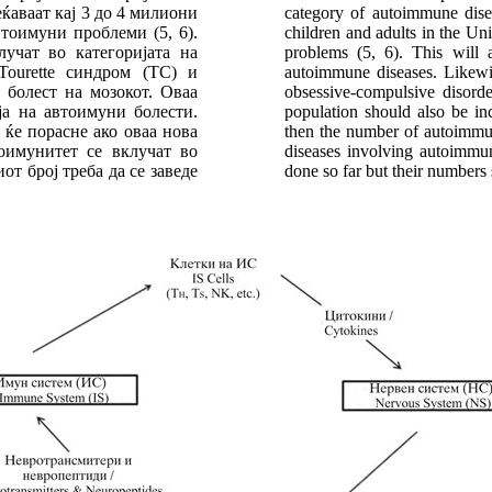
ќаваат кај 3 до 4 милиони
category of autoimmune disea
тоимуни проблеми (5, 6).
children and adults in the U
учат во категоријата на
problems (5, 6). This will 
Tourette синдром (ТС) и
autoimmune diseases. Likewi
болест на мозокот. Оваа
obsessive-compulsive disor
ја на автоимуни болести.
population should also be in
 ќе порасне ако оваа нова
then the number of autoimmun
оимунитет се вклучат во
diseases involving autoimmun
т број треба да се заведе
done so far but their numbers 