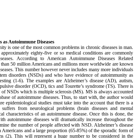
rs as Autoimmune Diseases
ity is one of the most common problems in chronic diseases in man.
ia, approximately eighty-five or so medical conditions are commonly
iseases. According to American Autoimmune Diseases Related
han 50 million Americans and millions more worldwide are known
iseases. This number however never includes many more individuals
stem disorders (NSDs) and who have evidence of autoimmunity as
esting (1-6). The examples are Alzheimer’s disease (AD), autism,
pulsive disorder (OCD), tics and Tourette’s syndrome (TS). There is
ry of NSDs which is multiple sclerosis (MS). MS is always accounted
tabase of autoimmune diseases. Thus, to start with, the author would
ure epidemiological studies must take into the account that there is a
 suffers from neurological problems (brain diseases and mental
cal characteristics of an autoimmune disease. Once this is done, the
th autoimmune diseases will dramatically increase throughout the
xamine the number of people affected with NSD. Alzheimer’s disease
on Americans and a large proportion (65-85%) of the sporadic form of
(2). This will represent a huge number to be considered in the