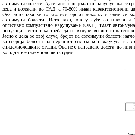
автоимуни болести. Аутизмот и поврза-ните нарушувања се сре
деца и возрасни во САД, а 70-80% имаат карактеристични ав
Ова исто така ќе го зголеми бројот доколку и овие се вкл
автоимуни болести. Исто така, многу луѓе со тикови и 
опсесивно-компулсивно нарушување (ОКН) имаат автоимуна 
популација исто така треба да се вклучи во истата категори
Јасно е дека во овој случај бројот на автоимуни болести нагло
категорија болести на нервниот систем кои вклучуваат авт
епидемиолошките студии. Ова не е направено досега, но нивнио
во идните епидемиолошки студии.