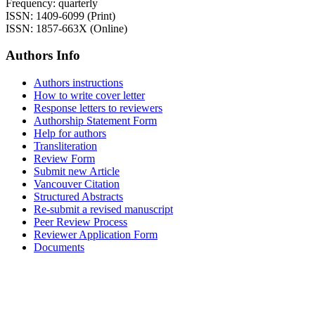
Frequency: quarterly
ISSN: 1409-6099 (Print)
ISSN: 1857-663X (Online)
Authors Info
Authors instructions
How to write cover letter
Response letters to reviewers
Authorship Statement Form
Help for authors
Transliteration
Review Form
Submit new Article
Vancouver Citation
Structured Abstracts
Re-submit a revised manuscript
Peer Review Process
Reviewer Application Form
Documents