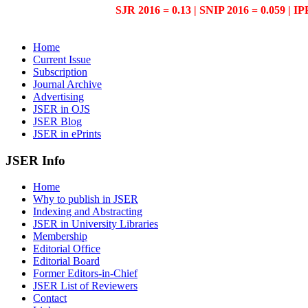
SJR 2016 = 0.13 | SNIP 2016 = 0.059 | IP
Home
Current Issue
Subscription
Journal Archive
Advertising
JSER in OJS
JSER Blog
JSER in ePrints
JSER Info
Home
Why to publish in JSER
Indexing and Abstracting
JSER in University Libraries
Membership
Editorial Office
Editorial Board
Former Editors-in-Chief
JSER List of Reviewers
Contact