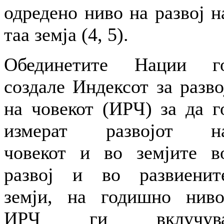
одредено ниво на развој н
таа земја (4, 5).
Обединетите Нации г
создале Индексот за разво
на човекот (ИРЧ) за да г
измерат развојот н
човекот и во земјите в
развој и во развиенит
земји, на годишно ниво
ИРЧ ги вклучув