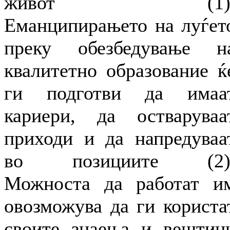
живот (1)
Еманципирањето на луѓет
преку обезбедување н
квалитетно образование ќ
ги подготви да имаа
кариери, да остваруваа
приходи и да напредуваа
во позициите (2)
Можноста да работат и
овозможува да ги користа
своите знаења и вештин