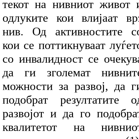
текот на нивниот живот 
одлуките кои влијаат вр
нив. Од активностите с
кои се поттикнуваат луѓет
со инвалидност се очекув
да ги зголемат нивнит
можности за развој, да г
подобрат резултатите о
развојот и да го подобра
квалитетот на нивнио