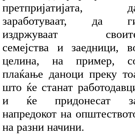
претпријатијата, д
заработуваат, да г
издржуваат своит
семејства и заедници, в
целина, на пример, с
плаќање даноци преку то
што ќе станат работодавц
и ќе придонесат з
напредокот на општествот
на разни начини.