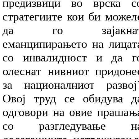
предизвици во врска с
стратегиите кои би можел
да го зајакна
еманципирањето на лицат
со инвалидност и да г
олеснат нивниот придоне
за националниот развој
Овој труд се обидува д
одговори на овие прашањ
со разгледување н