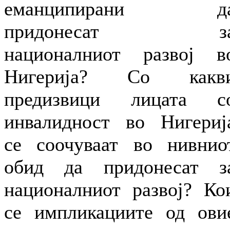
еманципирани д
придонесат з
националниот развој в
Нигерија? Со какв
предизвици лицата с
инвалидност во Нигериј
се соочуваат во нивнио
обид да придонесат з
националниот развој? Ко
се импликациите од ови