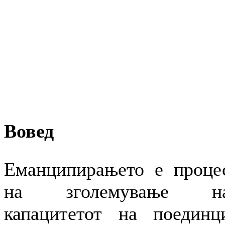
Вовед
Еманципирањето е проце
на зголемување н
капацитетот на поединц