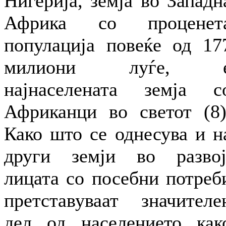
Нигерија, земја во Западн
Африка со проценет
популација повеќе од 17
милиони луѓе, 
најнаселената земја с
Африканци во светот (8)
Како што се однесува и н
други земји во развој
лицата со посебни потреб
претставуваат значителе
дел од населението как