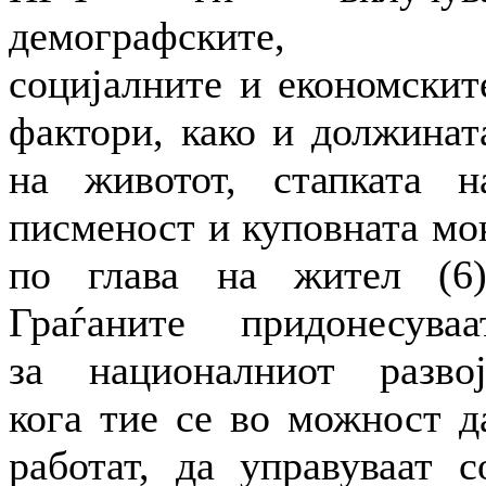
демографските,
социјалните и економскит
фактори, како и должинат
на животот, стапката н
писменост и куповната мо
по глава на жител (6)
Граѓаните придонесуваа
за националниот развој
кога тие се во можност д
работат, да управуваат с