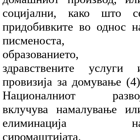
социјални, како што с
придобивките во однос н
писменоста,
образованието,
здравствените услуги 
провизија за домување (4)
Националниот разво
вклучува намалување ил
елиминација н
сиромаштијата,