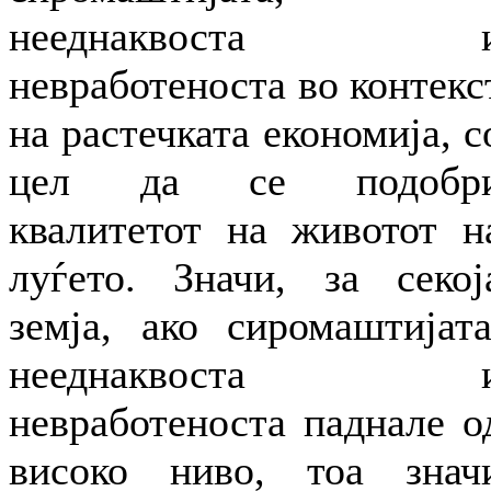
нееднаквоста 
невработеноста во контекс
на растечката економија, с
цел да се подобр
квалитетот на животот н
луѓето. Значи, за секој
земја, ако сиромаштијата
нееднаквоста 
невработеноста паднале о
високо ниво, тоа знач