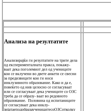
Анализа на резултатите
Анализирајќи ги резултатите на трите дела
од експерименталната пракса, покажу-
ваат дека поголемиот дел од учениците
кои се вклучени во двете анкети се свесни
за предизвиците кои ги носи
инклузивното образование. Како и да е,
повеќето од нив целосно се согласуваат
или се согласуваат дека учениците со ОЗС
треба да се образу- ваат во редовното
образование. Половина од испитаниците
се согласуваат дека инклу-
зијатаеподобразаученицитесоОЗСотколку