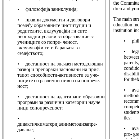
the Committe
dren and you
• филозофија заинклузија;
The main stru
• правни документи и договори
education mo
помеѓу образовните институции и
institution in
родителите, вклучувајќи ги сите
неопходни услови за образование за
• philo
учениците со попре- ченост,
вклучувајќи ги и барањата за
• lega
семејството;
between
parents,
• достапност на значаен методолошки
conditi
развој и препораки засновани на прис-
disabili
тапот способности-активности за уче-
for thef
ниците со различни нивоа на попрече-
ност;
• avail
methodo
• достапност на адаптирани образовни
recomme
програми за различни категории науче-
compete
ници сопопреченост;
students
ties;
•
дидактичкиматеријалииметодизапре-
• avail
давање;
pro- gra