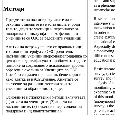
dents and sup
as a phenom
Методи
streamclassr
Research tool
Предметот на ова истражување е да се
interviews w
откријат ставовите на наставниците, роди-
insti- tution 
телите, другите ученици и персоналот за
in order to i
поддршка за инклузијата како феномен и
create psych
Учениците со ОЗС за редовните училници.
educational 
Aspecially d
Алатки на истражувањето се прашал- ници,
a monitoring 
тестови и интервјуа со ОЗС родители,
different test
наставници,ученицииперсоналзаподдршка со
educational p
цел да се идентификуваат проблемите и да се
помогне за создавањето психолошки удобна
Basic researc
образовна околина за Учениците со ОЗС.
survey, (2) t
Посебно создаден прашалник беше користен
survey and (4
како алатка за набљудување. Анкетата се
analysis of s
состоеше од различни тестови за сите
monitoring w
учесници за образовниот процес.
experimen- ta
of this moni-
Основните истражувачки методи вклучуваат
(anonymous)m
(1) анкета на учениците, (2) анкета на
survey is the
наставниците, (3) анкета на пер- соналот за
parents, teac
поддршка и (4) квантитативна и