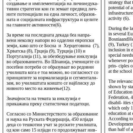
strategy that
создавање и имплементација на личниедука-
potential of 
тивни стратегии кои ги земаат предвид лич-
infrastructur
ните потенцијали на една личност, образов-
activity (6).
ната и социјалната инфраструктура и целите
на главните активности(6).
During the l
in several Eu
За време на последната декада беа напра-
BosniaandHer
вени неколку напори во одделни европски
(9), Turkey (1
земји, како што се Босна и Херцеговина (7),
inclusion in 
Хрватска (8), Грција (9), Турција (10) и
special needs
Португалија (11), за обезбедување инклузија
whenever pos
во образованието. Во Шпанија, учениците со
prin- ciples 
посебни потреби се образуваат во редовни
at the school
училишта кога е тоа можно, во согласност со
принципите за нормализација и сегментали-
The relevance
зам, во училиштата коишто се најблиску до
shown by stat
нивното место на живеење(12).
of Education
Federation, 
Значајноста на темата за инклузија е
disabil- itie
прикажана преку статистички податоци.
which only 1
education at 
Согласно со Министерството за образование
According to
и наука на Руската Федерација, 450 илјади
Development 
деца со тешкотии учат за руските училишта,
than half of a
од кои само 15 илјади го продолжуваат нив-