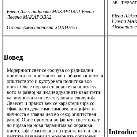
ABILITIES W
Елена Александровна МАКАРОВА
1
Елена
Elena Alek
Лвовна МАКАРОВА
2
Lvovna MA
Aleksandro
Оксана Александровна ХОЛИНА
3
Вовед
Модерниот свет се соочува со радикални
промени во пристапот кон образованието и
општеството и културната политика воо-
пшто. Ова е поради ставовите на општест-
вото за развој на индивидуалните квалитети
кај личноста и интелектуалната еволуција.
Дваесет и првиот век се карактеризира со
сфаќањето дека само самореализацијата на
личноста е главна цел во секој општествен
развој. Овие промени во јавната свест водат
до појава на нова парадигма во образова-
Introduc
нието, која е заснована на пристапите и кон-
цептите развиени во модерните образовни