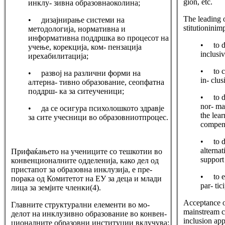
gion, etc.
инклу- зивна образовнаоколина;
The leading o
• дизајнирање системи на
stitutioninim
методологија, нормативна и
информативна поддршка во процесот на
• to d
учење, корекција, ком- пензација
inclusi
ирехабилитација;
• to cr
• развој на различни форми на
in- clu
алтерна- тивно образование, сеопфатна
поддрш- ка за ситеученици;
• to de
nor- ma
• да се осигура психолошкото здравје
the lear
за сите учесници во образовниотпроцес.
compens
• to de
alterna
Прифаќањето на учениците со тешкотии во
support 
конвенционалните одделенија, како дел од
пристапот за образовна инклузија, е пре-
• to en
порака од Комитетот на ЕУ за деца и млади
par- tic
лица за земјите членки(4).
Acceptance of
Главните структурални елементи во мо-
mainstream cl
делот на инклузивно образование во конвен-
inclusion a
ционалните образовни институции вклучува: