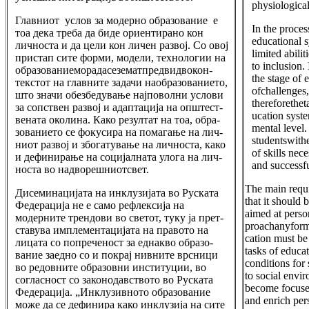
physiological
Главниот услов за модерно образование е
In the proces
тоа дека треба да биде ориентирано кон
educational s
личноста и да цели кон личен развој. Со овој
limited abili
пристап сите форми, модели, технологии на
to inclusion.
образованиеморадасезематпредвидвокон-
the stage of e
текстот на главните задачи наобразованието,
ofchallenges,
што значи обезбедување најповолни услови
thereforethet
за сопствен развој и адаптација на општест-
ucation syste
вената околина. Како резултат на тоа, обра-
mental level.
зованието се фокусира на помагање на лич-
studentswith
ниот развој и збогатување на личноста, како
of skills ne
и дефинирање на социјалната улога на лич-
and successfu
носта во надворешниотсвет.
The main requi
Дисеминацијата на инклузијата во Руската
that it should
Федерација не е само рефлексија на
aimed at perso
модерните трендови во светот, туку ја прет-
proachanyform
ставува имплементацијата на правото на
cation must be
лицата со попреченост за еднакво образо-
tasks of educa
вание заедно со и покрај нивните врсници
conditions for
во редовните образовни институции, во
to social envi
согласност со законодавството во Руската
become focuse
Федерација. „Инклузивното образование
and enrich per
може да се дефинира како инклузија на сите