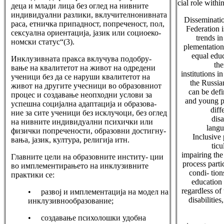
cial role withi
деца и млади лица без оглед на нивните
индивидуални разлики, вклучителнонивната
Disseminatio
раса, етничка припадност, попреченост, пол,
Federation i
сексуална ориентација, јазик или социоеко-
trends in
номски статус“(3).
plementation 
equal educ
Инклузивната пракса вклучува подобру-
the
вање на квалитетот на живот на одредени
institutions i
ученици без да се наруши квалитетот на
the Russia
живот на другите учесници во образовниот
can be defi
процес и создавање неопходни услови за
and young pe
успешна социјална адаптација и образова-
diff
ние за сите ученици без исклучоци, без оглед
disa
на нивните индивидуални психички или
langu
физички попречености, образовни достигну-
Inclusive 
вања, јазик, култура, религија итн.
ticu
impairing the
Главните цели на образовните институ- ции
process parti
во имплементирањето на инклузивните
condi- tion
практики се:
education 
regardless of
• развој и имплементација на модел на
disabilitie
инклузивнообразование;
• создавање психолошки удобна