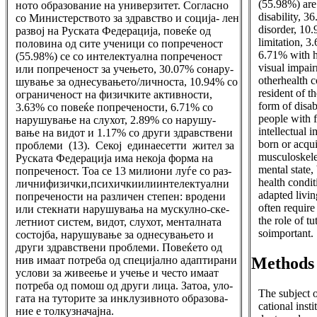
(55.98%) are 
ното образование на универзитет. Согласно
disability, 3
со Министерството за здравство и соција- лен
disorder, 10.
развој на Руската Федерација, повеќе од
limitation, 3
половина од сите ученици со попреченост
6.71% with h
(55.98%) се со интелектуална попреченост
visual impai
или попреченост за учењето, 30.07% сонару-
otherhealth c
шување за однесувањето/личноста, 10.94% со
resident of 
ограниченост на физичките активности,
form of disab
3.63% со повеќе попречености, 6.71% со
people with f
нарушување на слухот, 2.89% со нарушу-
intellectual 
вање на видот и 1.17% со други здравствени
born or acqui
проблеми (13). Секој единаесетти жител за
musculoskelet
Руската Федерација има некоја форма на
mental state,
попреченост. Тоа се 13 милиони луѓе со раз-
health condit
личнифизички,психичкиилиинтелектуални
adapted livin
попречености на различен степен: вродени
often require
или стекнати нарушувања на мускулно-ске-
the role of tu
летниот систем, видот, слухот, менталната
soimportant.
состојба, нарушување за однесувањето и
други здравствени проблеми. Повеќето од
Methods
нив имаат потреба од специјално адаптирани
услови за живеење и учење и често имаат
потреба од помош од други лица. Затоа, уло-
The subject o
гата на туторите за инклузивното образова-
cational insti
ние е толкузначајна.