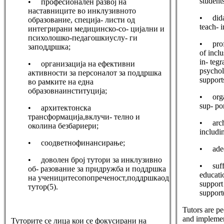
students
• професионален развој на
наставниците во инклузивното
• didac
образование, специја- листи од
teach- i
интегрирани медицинско-со- цијални и
психолошко-педагошкиуслу- ги
• profe
заподдршка;
of inclu
in- teg
• организација на ефективни
psychol
активности за персоналот за поддршка
support
во рамките на една
образовнаинституција;
• organ
sup- por
• архитектонска
трансформација,вклучи- телно и
• archi
околина безбариери;
includi
• соодветнофинансирање;
• adeq
• доволен број тутори за инклузивно
• suffi
об- разование за придружба и поддршка
educati
на ученицитесопопреченост,поддршкаод
support 
тутор(5).
support
Tutors are pe
and implemen
Туторите се лица кои се фокусирани на