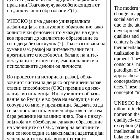
практики.Тоаговклучуваособеноконцептот
The modern w
на „инклузивно образование“(1).
change in ap
social and cul
УНЕСКО ја има дадено универзалната
due to the att
дефиниција за инклузивно образование како
development 
холистички феномен што укажува на една-
qualities and
ков пристап до квалитетно образование за
century is ch
сите деца без исклучок (2). Таа е заснована на
theunderstand
хуманизам, развој на интелектуалните и
tualization i
креативните способности, баланс на инте-
opment. Thes
лектуалните, етничките, емоционалните и
conscious- n
психолошките делови од личноста.
paradigm of 
approachesa
Во процесот на историски развој, обра-
conceptsdev
зовниот систем за деца со ограничени здрав-
tices. These i
ствени способности (ОЗС) премина од изо-
conceptof “in
лација во инклузија. Инклузивното образо-
вание во Русија е во фаза на еволуција и се
UNESCO has g
соочува со многу предизвици. Задачата за да
nition of inc
се воспостави инклузивен образовен систем
nomenon that
бара решение на владино ниво. Тоа е инклу-
qualityed- uc
зија која им обезбедува еднакво образование
exception (2)
на учениците со ОЗС, развој на вештините
intellectual 
кои се неопходни за максимална адаптацијаи
balance of in
успешна интеграција воопштеството.