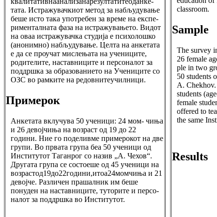
education of
квалитативнаанализанарезултатитеоданке-
classroom.
тата. Истражувачкиот метод за набљудување
беше исто така употребен за време на експе-
Sample
рименталната фаза на истражувањето. Видот
на оваа истражувачка студија е психолошко
(анонимно) набљудување. Целта на анкетата
The survey i
е да се проучат мислењата на учениците,
26 female ag
родителите, наставниците и персоналот за
ple in two gr
поддршка за образованието на Учениците со
50 students o
ОЗС во рамките на редовнитеучилници.
A. Chekhov. 
students (ag
Примерок
female studen
offered to te
the same Inst
Анкетата вклучува 50 ученици: 24 мом- чиња
и 26 девојчиња на возраст од 19 до 22
години. Ние го поделивме примерокот на две
групи. Во првата група беа 50 ученици од
Results
Институтот Таганрог со назив „А. Чехов“.
Другата група се состоеше од 45 ученици на
возрастод19до22години,итоа24момчиња и 21
девојче. Различен прашалник им беше
понуден на наставниците, туторите и персо-
налот за поддршка во Институтот.