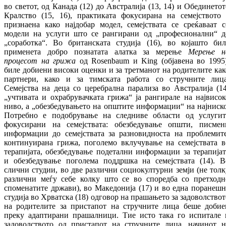
во светот, од Канада (12) до Австралија (13, 14) и Обединетот
Кралство (15, 16), практиката фокусирана на семејството 
признаена како најдобар модел, семејствата се среќаваат с
модели на услуги што се рангирани од „професионални“ д
„соработка“. Во британската студија (16), во којашто бил
применета добро познатата алатка за мерење
Мерење н
процесот на грижа
од Rosenbaum и King (објавена во 1995)
биле добиени високи оценки и за третманот на родителите как
партнери, како и за тимската работа со стручните лица
Семејства на деца со церебрална парализа во Австралија (14
„учтивата и охрабрувачката грижа“ ја рангирале на највисок
ниво, а „обезбедувањето на општите информации“ на најниско
Потребно е подобрување на следниве области од услугит
фокусирани на семејствата: обезбедување општи, писмен
информации до семејствата за разновидноста на проблемите
континуирана грижа, поголемо вклучување на семејствата в
терапијата, обезбедување подетални информации за терапијат
и обезбедување поголема поддршка на семејствата (14). В
слични студии, во две различни социокултурни земји (не толк
различни меѓу себе колку што се во споредба со претходн
споменатите држави), во Македонија (17) и во една поранешн
студија во Хрватска (18) одговор на прашањето за задоволствот
на родителите за пристапот на стручните лица беше добие
преку адаптирани прашалници. Тие исто така го испитале 
задоволството од пристапот на стручните лица, начинот н