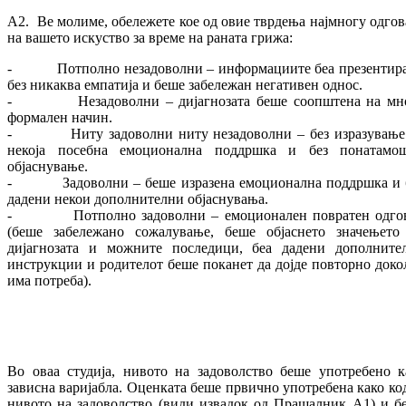
A2. Ве молиме, обележете кое од овие тврдења најмногу одгов
на вашето искуство за време на раната грижа:
- Потполно незадоволни – информациите беа презентир
без никаква емпатија и беше забележан негативен однос.
- Незадоволни – дијагнозата беше соопштена на мн
формален начин.
- Ниту задоволни ниту незадоволни – без изразување
некоја посебна емоционална поддршка и без понатамо
објаснување.
- Задоволни – беше изразена емоционална поддршка и 
дадени некои дополнителни објаснувања.
- Потполно задоволни – емоционален повратен одго
(беше забележано сожалување, беше објаснето значењето
дијагнозата и можните последици, беа дадени дополните
инструкции и родителот беше поканет да дојде повторно доко
има потреба).
Во оваа студија, нивото на задоволство беше употребено к
зависна варијабла. Оценката беше првично употребена како код
нивото на задоволство (види извадок од Прашалник А1) и б