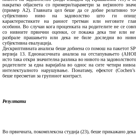
накратко објаснета со примери/параметри за нејзиното знач
(пример А2). Главната цел беше да се добие релативно то
субјективно ниво на задоволство што ги опиш
карактеристиките на раниот третман или неговите гла
особини. Во случаи кога проценката на родителите не се совп
со нивните првични оценки, се покажа дека тие или не
разбрале прашањето или дека не биле доследни во нивн
субјективна евалуација.
Дескриптивната анализа беше добиена со помош на пакетот SP
верзија 13. Еднонасочната анализа на отстапувањето (АНО
исто така откри значителна разлика во нивото на задоволството
родителите за една варијабла во однос на сите четири нивоа
интелектуалното нарушување. Понатаму, ефектот (Cochen’s
беше пресметан за групниот контраст.
Резултати
Во првичната, покомплексна студија (23), беше прикажано дека