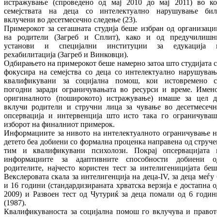
истражување (спроведено од мај 2010 до мај 2011) во ко
семејствата на деца со интелектуално нарушување бил
вклучени во десетмесечно следење (23).
Примерокот за сегашната студија беше избран од организаци
на родители (Загреб и Сплит), како и од предучилишн
установи и специјални институции за едукација 
рехабилитација (Загреб и Винковци).
Одбирањето на примерокот беше намерно затоа што студијата с
фокусира на семејства со деца со интелектуално нарушувањ
квалификувани за социјална помош, кои истовремено с
погодни заради ограничувањата во ресурси и време. Имено
оригиналното (поширокото) истражување) имаше за цел д
вклучи родители и стручни лица за чување во десетмесечн
опсервација и интервенција што исто така го ограничуваш
изборот на финалниот примерок.
Информациите за нивото на интелектуалното ограничување н
детето беа добиени со формална проценка направена од струче
тим и квалификувани психолози. Покрај опсервацијата 
информациите за адаптивните способности добиени о
родителите, најчесто користен тест за интелигеницијата беш
Векслеровата скала за интелигенција на деца-IV, за деца меѓу 
и 16 години (стандардизираната хрватска верзија е достапна о
2009) и Развоен тест од Чутуриќ за деца помали од 6 годин
(1987).
Квалификуваноста за социјална помош го вклучува и правот