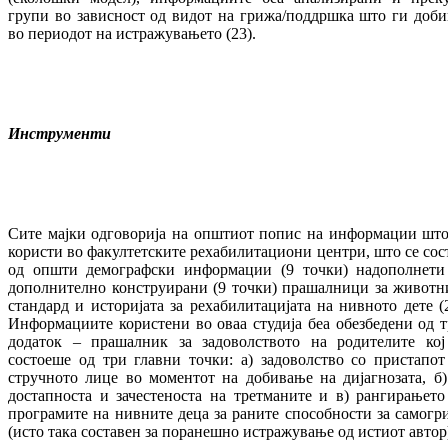
групи во зависност од видот на грижа/поддршка што ги доби
во периодот на истражувањето (23).
Инструменти
Сите мајки одговорија на општиот попис на информации што
користи во факултетските рехабилитациони центри, што се сос
од општи демографски информации (9 точки) надополнети
дополнително конструирани (9 точки) прашалници за животн
стандард и историјата за рехабилитацијата на нивното дете (2
Информациите користени во оваа студија беа обезбедени од т
додаток – прашалник за задоволството на родителите кој
состоеше од три главни точки: а) задоволство со пристапот
стручното лице во моментот на добивање на дијагнозата, б)
достапноста и зачестеноста на третманите и в) рангирањето
програмите на нивните деца за раните способности за самогр
(исто така составен за поранешно истражување од истиот автор