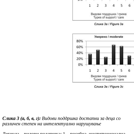
Слика
3 (а, б, в, г):
Видови поддршка дос
тапни за деца со
различен степен на
ин
те
лектуално
нарушување
Легенда – видови поддршка: 1 – посебна, институционална