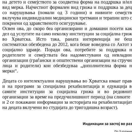
на детето и семејството за соодветна форма на поддршка и/ил
вид мерка. Најчестиот формален вид грижа и поддршка за дец
со нарушувања (помали од 3 години) и нивните семејств
вклучува индивидуални медицински третмани и терапии што с
покриени од здравственото осигурување.
Освен ова, до скоро беа организирани и домашни посети как
дел од услугите на само неколку институции за социјална гриж
во Хрватска. Исто така, раната интервенција не беш
систематски обезбедена до 2012, кога беше воведена со Актот з
социјално здравје. Поради ова, потребите за поддршка н
родителите и семејствата беа надоместувани од невладин
организации (граѓански и општествени организации на стручн
лица и родители) кои обезбедуваа „дополнителна форма н
мерки“.
Децата со интелектуални нарушувања во Хрватска имаат прав
и на програми за специјална рехабилитација и едукација в
самите институции за социјална грижа и во редовнит
организации за време на предучилишниот период (на сликите 
и 2 се покажани информации за историјата на рехабилитацијат
на децата вклучени во студијата до тригодишна возраст).