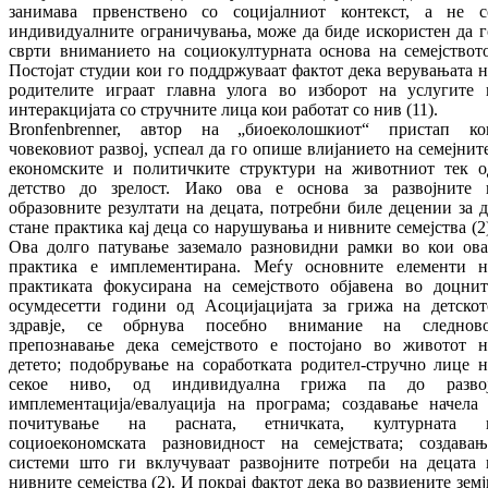
занимава првенствено со социјалниот контекст, а не с
индивидуалните ограничувања, може да биде искористен да г
сврти вниманието на социокултурната основа на семејството
Постојат студии кои го поддржуваат фактот дека верувањата н
родителите играат главна улога во изборот на услугите 
интеракцијата со стручните лица кои работат со нив (11).
Bronfenbrenner, автор на „биоеколошкиот“ пристап ко
човековиот развој, успеал да го опише влијанието на семејните
економските и политичките структури на животниот тек о
детство до зрелост. Иако ова е основа за развојните 
образовните резултати на децата, потребни биле децении за д
стане практика кај деца со нарушувања и нивните семејства (2)
Ова долго патување заземало разновидни рамки во кои ова
практика е имплементирана. Меѓу основните елементи н
практиката фокусирана на семејството објавена во доцнит
осумдесетти години од Асоцијацијата за грижа на детскот
здравје, се обрнува посебно внимание на следново
препознавање дека семејството е постојано во животот н
детето; подобрување на соработката родител-стручно лице н
секое ниво, од индивидуална грижа па до развој
имплементација/евалуација на програма; создавање начела 
почитување на расната, етничката, културната 
социоекономската разновидност на семејствата; создавањ
системи што ги вклучуваат развојните потреби на децата 
нивните семејства (2). И покрај фактот дека во развиените земј