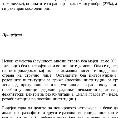
за живеење), останатите ги рангираа како многу добри (27%), а
ги рангираа како одлични.
Процедура
Некои семејства (всушност, мнозинството беа мајки, само 9% 
татковци) беа интервјуирани во нивните домови. Ова се однес
на потпримерокот кој имаше домашна посета и поддршка
страна на стручно лице. Останатите беа интервјуирани
редовните институции за грижа (посебни институции за гр
деца од предучилишна или училишна возраст вклучени
посебни училници, редовни градинки, невладини организац
факултетски центри за рехабилитација, „мали градови“ - неде
рехабилитација во посебни институции).
Бидејќи една од целите на поширокото истражување беше да
анализира развојните и другите разлики во социјалниот конте
(еколошки модел), информациите беа анализирани и прек