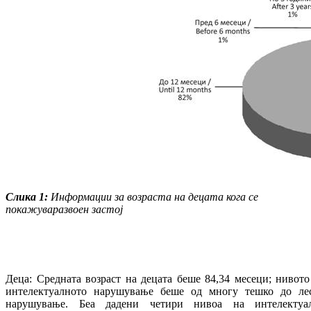
Слика
1:
Информации за возраста на
де
ца
та
кога се
покажува
развоен
застој
Деца: Средната возраст на децата беше 84,34 месеци; нивото
интелектуалното нарушување беше од многу тешко до ле
нарушување. Беа дадени четири нивоа на интелектуа