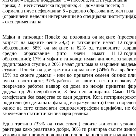
грижа; 2 - несистематска поддршка; 3 – домашна посета; 4 -
формална плус неформална; 5 - редовно образование, мал град
(ограничени неделни интервенции во специјална институција);
- експериментална
Мајки и татковци: Повеќе од половина од мајките (просечн
возраст на мајките беше 29,2) и татковците имаат 12-годи
образование: 58% од мајките и 62% од татковците заврш
средно образование (што значи имаат 11-12-годи
образование); 17% и мајки и татковци имаат диплома за заврш
додипломски студии, а 20% имаат диплома за завршени академ
студии. Повеќе од две третини од мајките (74%) беа вработе
15% во своите домови - или во приватен семеен бизнис или
чуваат своето дете; 37% работеа во јавниот сектор и околу 
повремено работеа надвор од дома во некоја приватна фир
додека од 26 невработени, 8 беа пензионирани. Само 11%
семејствата беа семејства со еден родител. Кога потпримерокот
родители (во деталната фаза од истражувањето) беше спореден
однос на сите споменати социодемографски варијабли, не б
забележана статистички значајна разлика.
Една третина (33% од семејствата) своите животни услови
рангираа како релативно добри, 30% ги рангираа своите живо
услови како прилично лоши (во однос на просторот и можност