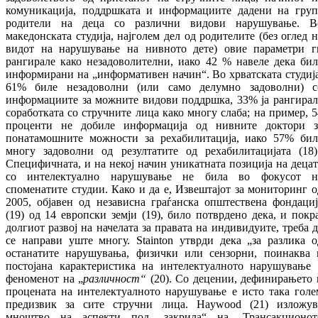
комуникација, поддршката и информациите дадени на груп
родители на деца со различни видови нарушување. В
македонската студија, најголем дел од родителите (без оглед н
видот на нарушување на нивното дете) овие параметри г
рангирале како незадоволителни, иако 42 % навеле дека бил
информирани на „информативен начин“. Во хрватската студија
61% биле незадоволни (или само делумно задоволни) с
информациите за можните видови поддршка, 33% ја рангирал
соработката со стручните лица како многу слаба; на пример, 5
проценти не добиле информација од нивните доктори з
понатамошните можности за рехабилитација, иако 57% бил
многу задоволни од резултатите од рехабилитацијата (18)
Специфичната, и на некој начин уникатната позиција на децат
со интелектуално нарушување не била во фокусот н
споменатите студии. Како и да е, Извештајот за мониторинг о
2005, објавен од независна граѓанска општествена фондациј
(19) од 14 европски земји (19), било потврдено дека, и покра
долгиот развој на начелата за правата на индивидуите, треба д
се направи уште многу. Stainton утврди дека „за разлика о
останатите нарушувања, физички или сензорни, поинаква 
постојана карактеристика на интелектуалното нарушување 
феноменот на „
различност“
(20). Со децении, дефинирањето 
процената на интелектуалното нарушување е исто така голе
предизвик за сите стручни лица. Haywood (21) изложув
мноштво на аспекти под „закрила“ на „Трансакционот