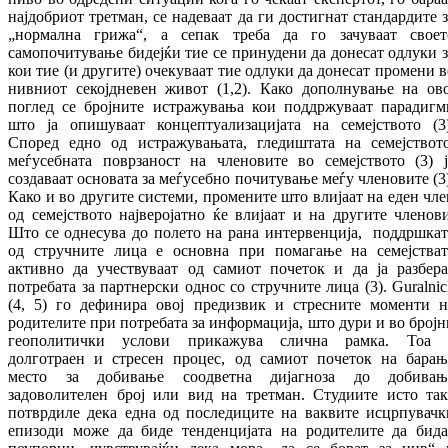
најдобриот третман, се надеваат да ги достигнат стандардите з
„нормална грижа“, а сепак треба да го зачуваат своет
самопочитување бидејќи тие се принудени да донесат одлуки з
кои тие (и другите) очекуваат тие одлуки да донесат промени в
нивниот секојдневен живот (1,2). Како дополнување на ово
поглед се бројните истражувања кои поддржуваат парадигм
што ја опишуваат концептуализацијата на семејството (3)
Според едно од истражувањата, гледиштата на семејството
меѓусебната поврзаност на членовите во семејството (3) ј
создаваат основата за меѓусебно почитување меѓу членовите (3)
Како и во другите системи, промените што влијаат на еден чле
од семејството најверојатно ќе влијаат и на другите членови
Што се однесува до полето на рана интервенција, поддршкат
од стручните лица е основна при помагање на семејстват
активно да учествуваат од самиот почеток и да ја разбера
потребата за партнерски однос со стручните лица (3). Guralnic
(4, 5) го дефинира овој предизвик и стресните моменти н
родителите при потребата за информација, што дури и во бројн
геополитички услови прикажува слична рамка. Тоа 
долготраен и стресен процес, од самиот почеток на барањ
место за добивање соодветна дијагноза до добивањ
задоволителен број или вид на третман. Студиите исто так
потврдиле дека една од последиците на ваквите исцрпувачк
епизоди може да биде тенденцијата на родителите да бида