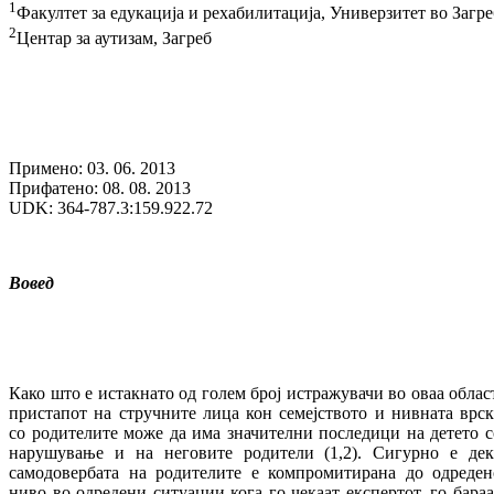
1
Факултет за едукација и рехабилитација, Универзитет во Загре
2
Центар за аутизам, Загреб
Примено: 03. 06. 2013
Прифатено: 08. 08. 2013
UDK: 364-787.3:159.922.72
Вовед
Како што е истакнато од голем број истражувачи во оваа област
пристапот на стручните лица кон семејството и нивната врск
со родителите може да има значителни последици на детето с
нарушување и на неговите родители (1,2). Сигурно е дек
самодовербата на родителите е компромитирана до одреден
ниво во одредени ситуации кога го чекаат експертот, го бараа