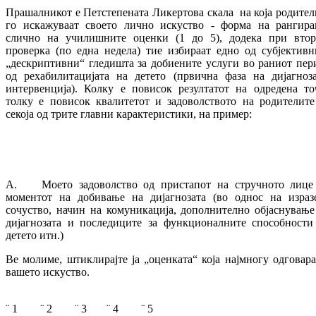
Прашалникот е Петстепената Ликертова скала на која родител
го искажуваат своето лично искуство - форма на рангира
слично на училишните оценки (1 до 5), додека при втор
проверка (по една недела) тие избираат едно од субјективн
„дескриптивни“ гледишта за добиените услуги во раниот пер
од рехабилитацијата на детето (првична фаза на дијагноз
интервенција). Колку е повисок резултатот на одредена то
толку е повисок квалитетот и задоволството на родителите
секоја од трите главни карактеристики, на пример:
A. Моето задоволство од пристапот на стручното лице
моментот на добивање на дијагнозата (во однос на израз
сочуство, начин на комуникација, дополнително објаснување
дијагнозата и последиците за функционалните способности
детето итн.)
Ве молиме, штиклирајте ја „оценката“ која најмногу одговара
вашето искуство.
¨ 1 ¨ 2 ¨ 3 ¨ 4 ¨ 5