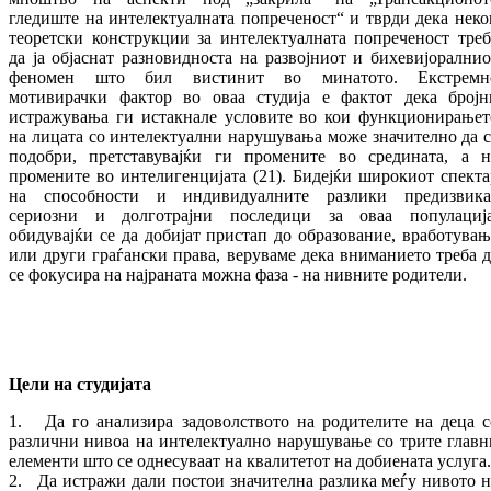
гледиште на интелектуалната попреченост“ и тврди дека неко
теоретски конструкции за интелектуалната попреченост треб
да ја објаснат разновидноста на развојниот и бихевијоралнио
феномен што бил вистинит во минатото. Екстремн
мотивирачки фактор во оваа студија е фактот дека бројн
истражувања ги истакнале условите во кои функционирањет
на лицата со интелектуални нарушувања може значително да с
подобри, претставувајќи ги промените во средината, а н
промените во интелигенцијата (21). Бидејќи широкиот спекта
на способности и индивидуалните разлики предизвика
сериозни и долготрајни последици за оваа популација
обидувајќи се да добијат пристап до образование, вработувањ
или други граѓански права, веруваме дека вниманието треба д
се фокусира на најраната можна фаза - на нивните родители.
Цели на студијата
1. Да го анализира задоволството на родителите на деца с
различни нивоа на интелектуално нарушување со трите главн
елементи што се однесуваат на квалитетот на добиената услуга.
2. Да истражи дали постои значителна разлика меѓу нивото н