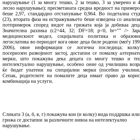
нарушување (1 за многу тешко, 2 за тешко, 3 за умерено и 4
лесно нарушување); пресметаната средна вредност на примеро
беше 2,97, стандардно отстапување 0,964. Во подетална студ
(23), втората фаза на истражувањето беше изведена со анализа
потпримерок според видот на грижата која ја добиваа деца
Значителна разлика (c2=44, 32; DF=18; p<0, br="" /> Зар
медицинскиот модел, социјалната политика и образовн
легислатива во периодот кога овие деца биле родени (меѓу 199
2006), овие информации се логична последица; колк
посериозен развојниот застој, достапни се помалку алтернат
мерки, што покажува дека децата со многу тешко и те
интелектуално нарушување, особено оние од училишна возра
ќе бидат упатени на специјални мерки (посебни училниц
Сепак, родителите на помалите деца имаат право да корис
комбинација на услуги.
Сликата 3 (а, б, в, г) покажува кои (и колку) вида поддршка или
грижа се достапни за различните нивоа на интелектуално
нарушување.