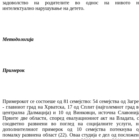
задоволство на родителите во однос на нивото н
интелектуално нарушување на детето.
Методологија
Примерок
Примерокот се состоеше од 81 семејство: 54 семејства од Загре
- главниот град на Хрватска, 17 од Сплит (најголемиот град в
централна Далмација) и 10 од Винковци, источна Славонија
Првите две области, според евалуациониот акт на Владата, с
соодветно развиени во поглед на социјалните услуги, н
дополнителниот примерок од 10 семејства потекнува о
помалку развиена област (22). Оваа студија е дел од посложен