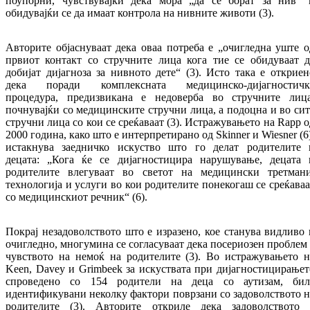
поупорни, чувствувајќи дека мора „да се борат за нив“ 
обидувајќи се да имаат контрола на нивните животи (3).
Авторите објаснуваат дека оваа потреба е „очигледна уште о
првиот контакт со стручните лица кога тие се обидуваат д
добијат дијагноза за нивното дете“ (3). Исто така е откриен
дека поради комплексната медицинско-дијагностичк
процедура, предизвикана е недоверба во стручните лица
почнувајќи со медицинските стручни лица, а подоцна и во сит
стручни лица со кои се среќаваат (3). Истражувањето на Rapp о
2000 година, како што е интерпретирано од Skinner и Wiesner (6
истакнува заедничко искуство што го делат родителите 
децата: „Кога ќе се дијагностицира нарушување, децата 
родителите влегуваат во светот на медицински третмани
технологија и услуги во кои родителите понекогаш се среќаваа
со медицинскиот речник“ (6).
Покрај незадоволството што е изразено, кое станува видливо 
очигледно, многумина се согласуваат дека посериозен проблем 
чувството на немоќ на родителите (3). Во истражувањето н
Keen, Davey и Grimbeek за искуствата при дијагностицирањет
спроведено со 154 родители на деца со аутизам, бил
идентификувани неколку фактори поврзани со задоволството н
родителите (3). Авторите откриле дека задоволството 