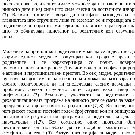
поголемо ако родителите имале можност да направат нешто з
нивното дете и кај оние што биле свесни за достапните извор
(3). Ваквите откритија водат до постојано разгледување н
гледиштата што стручните лица ги заземаат во интеракцијата с
родителите и обратно, мислејќи на главните карактеристик
што го обликуваат пристапот на родителите кон стручнит
лица.
Моделите на пристап кон родителите може да се поделат во дв
форми: едниот модел е фокусиран кон градење врска с
родителите и се карактеризира со почит, доверба
чувствителност и искреност. Другиот модел по својата природ
е активен и партиципативен пристап. Во овој модел, родителит
чувствуваат дека имаат партнери со кои можат да разговараат з
своите несигурности, да ги споделуваат своите верувања 
проблеми, додека стручното лице служи како извор н
информации (2). Всушност, учеството на родителите в
рехабилитационата програма на нивното дете се смета за важе
предуслов за задоволството на родителите (7, 8). Во последнит
четириесет години постојат голем број студии кои ги опишуваа
позитивните резултати од програмите за родители на деца с
нарушувања (1,7). Без сомнение, овие програми бил
инспирирани од потребата да се подобри квалитетот н
семејното живеење (9). Актуелниот социјален модел, што с