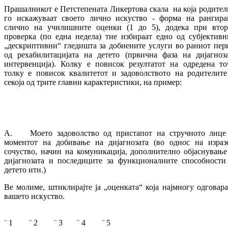
Прашалникот е Петстепената Ликертова скала на која родител
го искажуваат своето лично искуство - форма на рангира
слично на училишните оценки (1 до 5), додека при втор
проверка (по една недела) тие избираат едно од субјективн
„дескриптивни“ гледишта за добиените услуги во раниот пер
од рехабилитацијата на детето (првична фаза на дијагноз
интервенција). Колку е повисок резултатот на одредена то
толку е повисок квалитетот и задоволството на родителите
секоја од трите главни карактеристики, на пример:
A. Моето задоволство од пристапот на стручното лице
моментот на добивање на дијагнозата (во однос на израз
сочуство, начин на комуникација, дополнително објаснување
дијагнозата и последиците за функционалните способности
детето итн.)
Ве молиме, штиклирајте ја „оценката“ која најмногу одговара
вашето искуство.
¨ 1 ¨ 2 ¨ 3 ¨ 4 ¨ 5