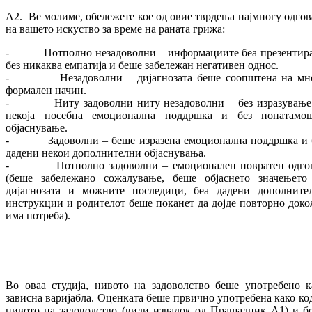
A2. Ве молиме, обележете кое од овие тврдења најмногу одгов
на вашето искуство за време на раната грижа:
- Потполно незадоволни – информациите беа презентир
без никаква емпатија и беше забележан негативен однос.
- Незадоволни – дијагнозата беше соопштена на мн
формален начин.
- Ниту задоволни ниту незадоволни – без изразување
некоја посебна емоционална поддршка и без понатамо
објаснување.
- Задоволни – беше изразена емоционална поддршка и 
дадени некои дополнителни објаснувања.
- Потполно задоволни – емоционален повратен одго
(беше забележано сожалување, беше објаснето значењето
дијагнозата и можните последици, беа дадени дополните
инструкции и родителот беше поканет да дојде повторно доко
има потреба).
Во оваа студија, нивото на задоволство беше употребено к
зависна варијабла. Оценката беше првично употребена како код
нивото на задоволство (види извадок од Прашалник А1) и б