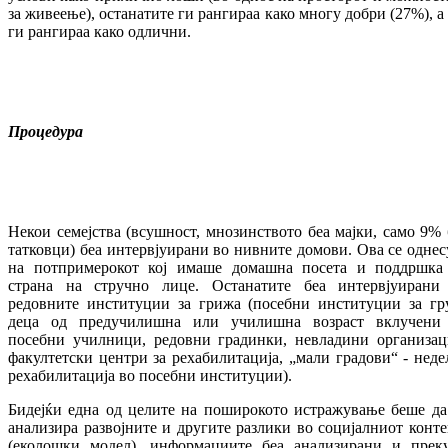
за живеење), останатите ги рангираа како многу добри (27%), а
ги рангираа како одлични.
Процедура
Некои семејства (всушност, мнозинството беа мајки, само 9% 
татковци) беа интервјуирани во нивните домови. Ова се однес
на потпримерокот кој имаше домашна посета и поддршка
страна на стручно лице. Останатите беа интервјуирани
редовните институции за грижа (посебни институции за гр
деца од предучилишна или училишна возраст вклучени
посебни училници, редовни градинки, невладини организац
факултетски центри за рехабилитација, „мали градови“ - неде
рехабилитација во посебни институции).
Бидејќи една од целите на поширокото истражување беше да
анализира развојните и другите разлики во социјалниот конте
(еколошки модел), информациите беа анализирани и прек