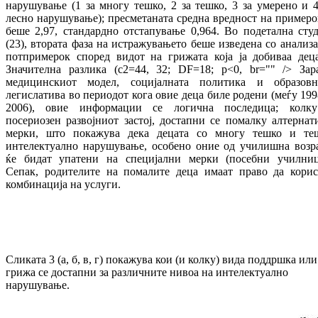
нарушување (1 за многу тешко, 2 за тешко, 3 за умерено и 4
лесно нарушување); пресметаната средна вредност на примеро
беше 2,97, стандардно отстапување 0,964. Во подетална студ
(23), втората фаза на истражувањето беше изведена со анализа
потпримерок според видот на грижата која ја добиваа деца
Значителна разлика (c2=44, 32; DF=18; p<0, br="" /> Зар
медицинскиот модел, социјалната политика и образовн
легислатива во периодот кога овие деца биле родени (меѓу 199
2006), овие информации се логична последица; колк
посериозен развојниот застој, достапни се помалку алтернат
мерки, што покажува дека децата со многу тешко и те
интелектуално нарушување, особено оние од училишна возра
ќе бидат упатени на специјални мерки (посебни училниц
Сепак, родителите на помалите деца имаат право да корис
комбинација на услуги.
Сликата 3 (а, б, в, г) покажува кои (и колку) вида поддршка или
грижа се достапни за различните нивоа на интелектуално
нарушување.