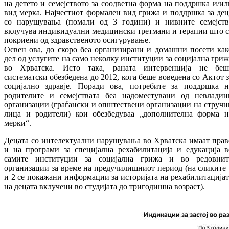
на детето и семејството за соодветна форма на поддршка и/ил
вид мерка. Најчестиот формален вид грижа и поддршка за дец
со нарушувања (помали од 3 години) и нивните семејств
вклучува индивидуални медицински третмани и терапии што с
покриени од здравственото осигурување.
Освен ова, до скоро беа организирани и домашни посети как
дел од услугите на само неколку институции за социјална гриж
во Хрватска. Исто така, раната интервенција не беш
систематски обезбедена до 2012, кога беше воведена со Актот з
социјално здравје. Поради ова, потребите за поддршка н
родителите и семејствата беа надоместувани од невладин
организации (граѓански и општествени организации на стручн
лица и родители) кои обезбедуваа „дополнителна форма н
мерки“.
Децата со интелектуални нарушувања во Хрватска имаат прав
и на програми за специјална рехабилитација и едукација в
самите институции за социјална грижа и во редовнит
организации за време на предучилишниот период (на сликите 
и 2 се покажани информации за историјата на рехабилитацијат
на децата вклучени во студијата до тригодишна возраст).