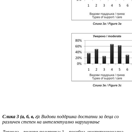
Слика
3 (а, б, в, г):
Видови поддршка дос
тапни за деца со
различен степен на
ин
те
лектуално
нарушување
Легенда – видови поддршка: 1 – посебна, институционална