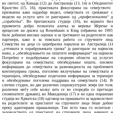
во светот, од Канада (12) до Австралија (13, 14) и Обединетот
Кралство (15, 16), практиката фокусирана на семејството 
признаена како најдобар модел, семејствата се среќаваат с
модели на услуги што се рангирани од „професионални“ д
„соработка“. Во британската студија (16), во којашто бил
применета добро познатата алатка за мерење
Мерење н
процесот на грижа
од Rosenbaum и King (објавена во 1995)
биле добиени високи оценки и за третманот на родителите как
партнери, како и за тимската работа со стручните лица
Семејства на деца со церебрална парализа во Австралија (14
„учтивата и охрабрувачката грижа“ ја рангирале на највисок
ниво, а „обезбедувањето на општите информации“ на најниско
Потребно е подобрување на следниве области од услугит
фокусирани на семејствата: обезбедување општи, писмен
информации до семејствата за разновидноста на проблемите
континуирана грижа, поголемо вклучување на семејствата в
терапијата, обезбедување подетални информации за терапијат
и обезбедување поголема поддршка на семејствата (14). В
слични студии, во две различни социокултурни земји (не толк
различни меѓу себе колку што се во споредба со претходн
споменатите држави), во Македонија (17) и во една поранешн
студија во Хрватска (18) одговор на прашањето за задоволствот
на родителите за пристапот на стручните лица беше добие
преку адаптирани прашалници. Тие исто така го испитале 
задоволството од пристапот на стручните лица, начинот н