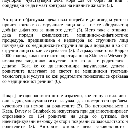
поупорни, чувствувајќи дека мора „да се борат за нив“ 
обидувајќи се да имаат контрола на нивните животи (3).
Авторите објаснуваат дека оваа потреба е „очигледна уште о
првиот контакт со стручните лица кога тие се обидуваат д
добијат дијагноза за нивното дете“ (3). Исто така е откриен
дека поради комплексната медицинско-дијагностичк
процедура, предизвикана е недоверба во стручните лица
почнувајќи со медицинските стручни лица, а подоцна и во сит
стручни лица со кои се среќаваат (3). Истражувањето на Rapp о
2000 година, како што е интерпретирано од Skinner и Wiesner (6
истакнува заедничко искуство што го делат родителите 
децата: „Кога ќе се дијагностицира нарушување, децата 
родителите влегуваат во светот на медицински третмани
технологија и услуги во кои родителите понекогаш се среќаваа
со медицинскиот речник“ (6).
Покрај незадоволството што е изразено, кое станува видливо 
очигледно, многумина се согласуваат дека посериозен проблем 
чувството на немоќ на родителите (3). Во истражувањето н
Keen, Davey и Grimbeek за искуствата при дијагностицирањет
спроведено со 154 родители на деца со аутизам, бил
идентификувани неколку фактори поврзани со задоволството н
родителите (3). Авторите откриле дека задоволството 