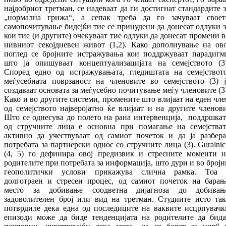
најдобриот третман, се надеваат да ги достигнат стандардите з
„нормална грижа“, а сепак треба да го зачуваат своет
самопочитување бидејќи тие се принудени да донесат одлуки з
кои тие (и другите) очекуваат тие одлуки да донесат промени в
нивниот секојдневен живот (1,2). Како дополнување на ово
поглед се бројните истражувања кои поддржуваат парадигм
што ја опишуваат концептуализацијата на семејството (3)
Според едно од истражувањата, гледиштата на семејството
меѓусебната поврзаност на членовите во семејството (3) ј
создаваат основата за меѓусебно почитување меѓу членовите (3)
Како и во другите системи, промените што влијаат на еден чле
од семејството најверојатно ќе влијаат и на другите членови
Што се однесува до полето на рана интервенција, поддршкат
од стручните лица е основна при помагање на семејстват
активно да учествуваат од самиот почеток и да ја разбера
потребата за партнерски однос со стручните лица (3). Guralnic
(4, 5) го дефинира овој предизвик и стресните моменти н
родителите при потребата за информација, што дури и во бројн
геополитички услови прикажува слична рамка. Тоа 
долготраен и стресен процес, од самиот почеток на барањ
место за добивање соодветна дијагноза до добивањ
задоволителен број или вид на третман. Студиите исто так
потврдиле дека една од последиците на ваквите исцрпувачк
епизоди може да биде тенденцијата на родителите да бида