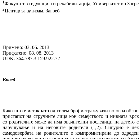
1
Факултет за едукација и рехабилитација, Универзитет во Загре
2
Центар за аутизам, Загреб
Примено: 03. 06. 2013
Прифатено: 08. 08. 2013
UDK: 364-787.3:159.922.72
Вовед
Како што е истакнато од голем број истражувачи во оваа област
пристапот на стручните лица кон семејството и нивната врск
со родителите може да има значителни последици на детето с
нарушување и на неговите родители (1,2). Сигурно е дек
самодовербата на родителите е компромитирана до одреден
ниво во одредени ситуации кога го чекаат експертот, го бараа