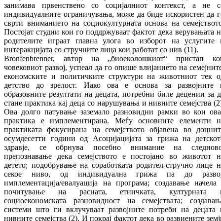
занимава првенствено со социјалниот контекст, а не с
индивидуалните ограничувања, може да биде искористен да г
сврти вниманието на социокултурната основа на семејството
Постојат студии кои го поддржуваат фактот дека верувањата н
родителите играат главна улога во изборот на услугите 
интеракцијата со стручните лица кои работат со нив (11).
Bronfenbrenner, автор на „биоеколошкиот“ пристап ко
човековиот развој, успеал да го опише влијанието на семејните
економските и политичките структури на животниот тек о
детство до зрелост. Иако ова е основа за развојните 
образовните резултати на децата, потребни биле децении за д
стане практика кај деца со нарушувања и нивните семејства (2)
Ова долго патување заземало разновидни рамки во кои ова
практика е имплементирана. Меѓу основните елементи н
практиката фокусирана на семејството објавена во доцнит
осумдесетти години од Асоцијацијата за грижа на детскот
здравје, се обрнува посебно внимание на следново
препознавање дека семејството е постојано во животот н
детето; подобрување на соработката родител-стручно лице н
секое ниво, од индивидуална грижа па до развој
имплементација/евалуација на програма; создавање начела 
почитување на расната, етничката, културната 
социоекономската разновидност на семејствата; создавањ
системи што ги вклучуваат развојните потреби на децата 
нивните семејства (2). И покрај фактот дека во развиените земј