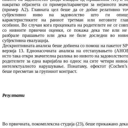
накратко објаснета со примери/параметри за нејзиното знач
(пример А2). Главната цел беше да се добие релативно то
субјективно ниво на задоволство што ги опиш
карактеристиките на раниот третман или неговите гла
особини. Во случаи кога проценката на родителите не се совп
со нивните првични оценки, се покажа дека тие или не
разбрале прашањето или дека не биле доследни во нивн
субјективна евалуација.
Дескриптивната анализа беше добиена со помош на пакетот SP
верзија 13. Еднонасочната анализа на отстапувањето (АНО
исто така откри значителна разлика во нивото на задоволството
родителите за една варијабла во однос на сите четири нивоа
интелектуалното нарушување. Понатаму, ефектот (Cochen’s
беше пресметан за групниот контраст.
Резултати
Во првичната, покомплексна студија (23), беше прикажано дека