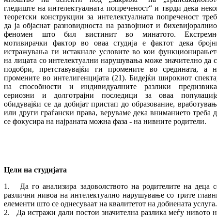
гледиште на интелектуалната попреченост“ и тврди дека неко
теоретски конструкции за интелектуалната попреченост треб
да ја објаснат разновидноста на развојниот и бихевијоралнио
феномен што бил вистинит во минатото. Екстремн
мотивирачки фактор во оваа студија е фактот дека бројн
истражувања ги истакнале условите во кои функционирањет
на лицата со интелектуални нарушувања може значително да с
подобри, претставувајќи ги промените во средината, а н
промените во интелигенцијата (21). Бидејќи широкиот спекта
на способности и индивидуалните разлики предизвика
сериозни и долготрајни последици за оваа популација
обидувајќи се да добијат пристап до образование, вработувањ
или други граѓански права, веруваме дека вниманието треба д
се фокусира на најраната можна фаза - на нивните родители.
Цели на студијата
1. Да го анализира задоволството на родителите на деца с
различни нивоа на интелектуално нарушување со трите главн
елементи што се однесуваат на квалитетот на добиената услуга.
2. Да истражи дали постои значителна разлика меѓу нивото н