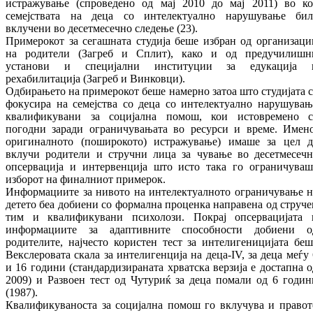
истражување (спроведено од мај 2010 до мај 2011) во ко
семејствата на деца со интелектуално нарушување бил
вклучени во десетмесечно следење (23).
Примерокот за сегашната студија беше избран од организаци
на родители (Загреб и Сплит), како и од предучилишн
установи и специјални институции за едукација 
рехабилитација (Загреб и Винковци).
Одбирањето на примерокот беше намерно затоа што студијата с
фокусира на семејства со деца со интелектуално нарушувањ
квалификувани за социјална помош, кои истовремено с
погодни заради ограничувањата во ресурси и време. Имено
оригиналното (поширокото) истражување) имаше за цел д
вклучи родители и стручни лица за чување во десетмесечн
опсервација и интервенција што исто така го ограничуваш
изборот на финалниот примерок.
Информациите за нивото на интелектуалното ограничување н
детето беа добиени со формална проценка направена од струче
тим и квалификувани психолози. Покрај опсервацијата 
информациите за адаптивните способности добиени о
родителите, најчесто користен тест за интелигеницијата беш
Векслеровата скала за интелигенција на деца-IV, за деца меѓу 
и 16 години (стандардизираната хрватска верзија е достапна о
2009) и Развоен тест од Чутуриќ за деца помали од 6 годин
(1987).
Квалификуваноста за социјална помош го вклучува и правот