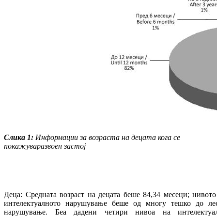
Слика
1:
Информации за возраста на
де
ца
та
кога се
покажува
развоен
застој
Деца: Средната возраст на децата беше 84,34 месеци; нивото
интелектуалното нарушување беше од многу тешко до ле
нарушување. Беа дадени четири нивоа на интелектуа