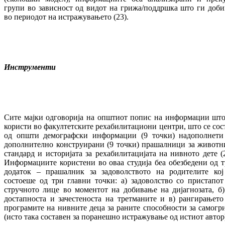
групи во зависност од видот на грижа/поддршка што ги доби
во периодот на истражувањето (23).
Инструменти
Сите мајки одговорија на општиот попис на информации што
користи во факултетските рехабилитациони центри, што се сос
од општи демографски информации (9 точки) надополнети
дополнително конструирани (9 точки) прашалници за животн
стандард и историјата за рехабилитацијата на нивното дете (2
Информациите користени во оваа студија беа обезбедени од т
додаток – прашалник за задоволството на родителите кој
состоеше од три главни точки: а) задоволство со пристапот
стручното лице во моментот на добивање на дијагнозата, б)
достапноста и зачестеноста на третманите и в) рангирањето
програмите на нивните деца за раните способности за самогр
(исто така составен за поранешно истражување од истиот автор