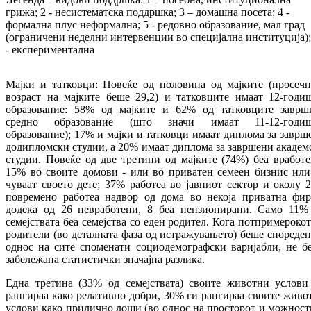
грижа; 2 - несистематска поддршка; 3 – домашна посета; 4 -
формална плус неформална; 5 - редовно образование, мал град
(ограничени неделни интервенции во специјална институција);
- експериментална
Мајки и татковци: Повеќе од половина од мајките (просечн
возраст на мајките беше 29,2) и татковците имаат 12-годи
образование: 58% од мајките и 62% од татковците заврш
средно образование (што значи имаат 11-12-годи
образование); 17% и мајки и татковци имаат диплома за заврш
додипломски студии, а 20% имаат диплома за завршени академ
студии. Повеќе од две третини од мајките (74%) беа вработе
15% во своите домови - или во приватен семеен бизнис или
чуваат своето дете; 37% работеа во јавниот сектор и околу 
повремено работеа надвор од дома во некоја приватна фир
додека од 26 невработени, 8 беа пензионирани. Само 11%
семејствата беа семејства со еден родител. Кога потпримерокот
родители (во деталната фаза од истражувањето) беше спореден
однос на сите споменати социодемографски варијабли, не б
забележана статистички значајна разлика.
Една третина (33% од семејствата) своите животни услови
рангираа како релативно добри, 30% ги рангираа своите живо
услови како прилично лоши (во однос на просторот и можност