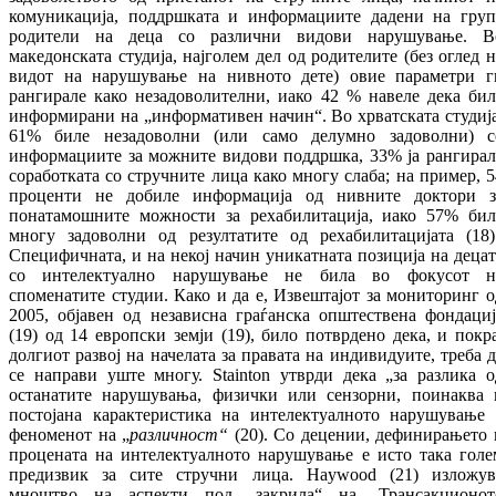
комуникација, поддршката и информациите дадени на груп
родители на деца со различни видови нарушување. В
македонската студија, најголем дел од родителите (без оглед н
видот на нарушување на нивното дете) овие параметри г
рангирале како незадоволителни, иако 42 % навеле дека бил
информирани на „информативен начин“. Во хрватската студија
61% биле незадоволни (или само делумно задоволни) с
информациите за можните видови поддршка, 33% ја рангирал
соработката со стручните лица како многу слаба; на пример, 5
проценти не добиле информација од нивните доктори з
понатамошните можности за рехабилитација, иако 57% бил
многу задоволни од резултатите од рехабилитацијата (18)
Специфичната, и на некој начин уникатната позиција на децат
со интелектуално нарушување не била во фокусот н
споменатите студии. Како и да е, Извештајот за мониторинг о
2005, објавен од независна граѓанска општествена фондациј
(19) од 14 европски земји (19), било потврдено дека, и покра
долгиот развој на начелата за правата на индивидуите, треба д
се направи уште многу. Stainton утврди дека „за разлика о
останатите нарушувања, физички или сензорни, поинаква 
постојана карактеристика на интелектуалното нарушување 
феноменот на „
различност“
(20). Со децении, дефинирањето 
процената на интелектуалното нарушување е исто така голе
предизвик за сите стручни лица. Haywood (21) изложув
мноштво на аспекти под „закрила“ на „Трансакционот