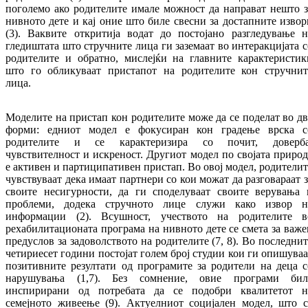
поголемо ако родителите имале можност да направат нешто з
нивното дете и кај оние што биле свесни за достапните извор
(3). Ваквите откритија водат до постојано разгледување н
гледиштата што стручните лица ги заземаат во интеракцијата с
родителите и обратно, мислејќи на главните карактеристик
што го обликуваат пристапот на родителите кон стручнит
лица.
Моделите на пристап кон родителите може да се поделат во дв
форми: едниот модел е фокусиран кон градење врска с
родителите и се карактеризира со почит, доверба
чувствителност и искреност. Другиот модел по својата природ
е активен и партиципативен пристап. Во овој модел, родителит
чувствуваат дека имаат партнери со кои можат да разговараат з
своите несигурности, да ги споделуваат своите верувања 
проблеми, додека стручното лице служи како извор н
информации (2). Всушност, учеството на родителите в
рехабилитационата програма на нивното дете се смета за важе
предуслов за задоволството на родителите (7, 8). Во последнит
четириесет години постојат голем број студии кои ги опишуваа
позитивните резултати од програмите за родители на деца с
нарушувања (1,7). Без сомнение, овие програми бил
инспирирани од потребата да се подобри квалитетот н
семејното живеење (9). Актуелниот социјален модел, што с