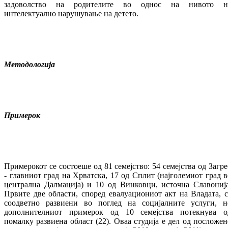
задоволство на родителите во однос на нивото н
интелектуално нарушување на детето.
Методологија
Примерок
Примерокот се состоеше од 81 семејство: 54 семејства од Загре
- главниот град на Хрватска, 17 од Сплит (најголемиот град в
централна Далмација) и 10 од Винковци, источна Славонија
Првите две области, според евалуациониот акт на Владата, с
соодветно развиени во поглед на социјалните услуги, н
дополнителниот примерок од 10 семејства потекнува о
помалку развиена област (22). Оваа студија е дел од посложен