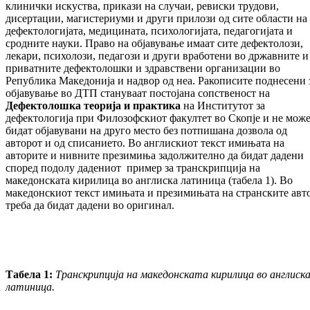
клинички искуства, прикази на случаи, ревиски трудови,
дисертации, магистериуми и други прилози од сите области на
дефектологијата, медицината, психологијата, педагогијата и
сродните науки. Право на објавување имаат сите дефектолози,
лекари, психолози, педагози и други вработени во државните и
приватните дефектолошки и здравствени организации во
Република Македонија и надвор од неа. Ракописите поднесени 
објавување во ДТП стануваат постојана сопственост на
Дефектолошка теорија и практика
на Институтот за
дефектологија при Филозофскиот факултет во Скопје и не можe
бидат објавувани на друго место без потпишана дозвола од
авторот и од списанието. Во англискиот текст имињата на
авторите и нивните презимиња задолжително да бидат дадени
според подолу дадениот пример за транскрипција на
македонската кирилица во англиска латиница (табела 1). Во
македонскиот текст имињата и презимињата на странските авт
треба да бидат дадени во оригинал.
Табела 1:
Транскрипција на македонската кирилица во англиск
латиница.