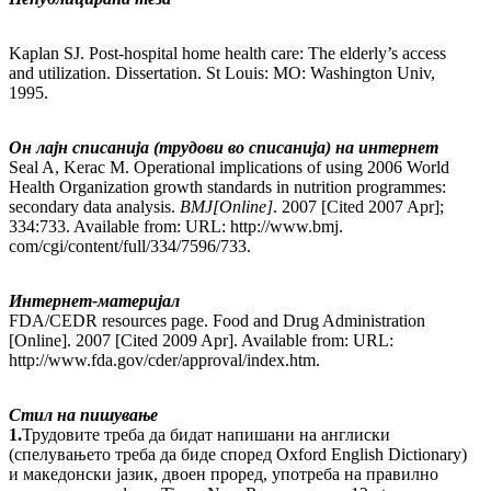
Kaplan SJ. Post-hospital home health care: The elderly’s access
and utilization. Dissertation. St Louis: MO: Washington Univ,
1995.
Он лајн списанија (трудови во списанија) на интернет
Seal A, Kerac M. Operational implications of using 2006 World
Health Organization growth standards in nutrition programmes:
secondary data analysis.
BMJ
[Online]
. 2007 [Cited 2007 Apr];
334:733. Available from: URL: http://www.bmj.
com/cgi/content/full/334/7596/733.
Интернет-материјал
FDA/CEDR resources page. Food and Drug Administration
[Online]. 2007 [Cited 2009 Apr]. Available from: URL:
http://www.fda.gov/cder/approval/index.htm.
Стил на пишување
1.
Трудовите треба да бидат напишани на англиски
(спелувањето треба да биде според Oxford English Dictionary)
и македонски јазик, двоен проред, употреба на правилно