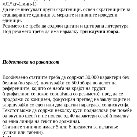
мЛ.*кг-1.мин-1).
Да не се внесуваат други скратеници, освен скратениците за
стандардните единици за мерките и нивните изведени
единици.
Резимето не треба да содржи цитати и цитирана литература.
Под резимето треба да има најмалку
три клучни збора.
Подготовка на ракописот
Вообичаено статиите треба да содржат 30.000 карактери без
белина (no space), почнувајќи со 500 збора во делот на
референците, којшто се наоѓа на крајот на трудот
(прифатливи се некои совпаѓања со резимето), пред да се
продолжи со концизен, фокусиран преглед на заклучоците и
завршувајќи со еден или два кратки параграфа со дискусија.
Текстот може да содржи неколку куси поднаслови (не повеќе
од вкупно шест) и не повеќе од 40 карактери секој (помалку
од една линија на текст во должина).
Статиите типично имаат 5 или 6 предмети за излагање
(слики или табели).