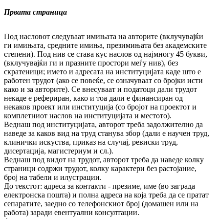
Првата страница
Под насловот следуваат имињата на авторите (вклучувајќи
ги имињата, средните имиња, презимињата без академските
степени). Под нив се става кус наслов од најмногу 45 букви,
(вклучувајќи ги и празните простори меѓу нив), без
скратеници; името и адресата на институцијата каде што е
работен трудот (ако се повеќе, се означуваат со бројки исти
како и за авторите). Се внесуваат и податоци дали трудот
некаде е рефериран, како и тоа дали е финансиран од
некаков проект или институција (со бројот на проектот и
комплетниот наслов на институцијата и местото).
Веднаш под институцијата, авторот треба задолжително да
наведе за каков вид на труд станува збор (дали е научен труд,
клинички искуства, приказ на случај, ревиски труд,
дисертација, магистериум и сл.).
Веднаш под видот на трудот, авторот треба да наведе колку
страници содржи трудот, колку карактери без растојание,
број на табели и илустрации.
До текстот: адреса за контакти - презиме, име (во заграда
електронска пошта) и полна адреса на која треба да се пратат
сепаратите, заедно со телефонскиот број (домашен или на
работа) заради евентуални консултации.