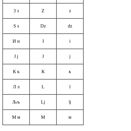
3 з
Z
z
Ѕ ѕ
Dz
dz
И и
I
i
Ј ј
Ј
ј
К к
К
к
Л л
L
l
Љљ
Lj
lj
М м
М
м