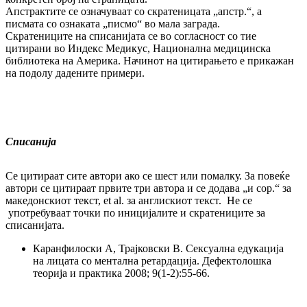
Апстрактите се означуваат со скратеницата „апстр.“, а
писмата со ознаката „писмо“ во мала заграда.
Скратениците на списанијата се во согласност со тие
цитирани во Индекс Медикус, Национална медицинска
библиотека на Америка. Начинот на цитирањето е прикажан
на подолу дадените примери.
Списанија
Се цитираат сите автори ако се шест или помалку. За повеќе
автори се цитираат првите три автора и се додава „и сор.“ за
македонскиот текст, et al. за англискиот текст. Не се
употребуваат точки по иницијалите и скратениците за
списанијата.
Каранфилоски А, Трајковски В. Сексуална едукација
на лицата со ментална ретардација. Дефектолошка
теорија и практика 2008; 9(1-2):55-66.