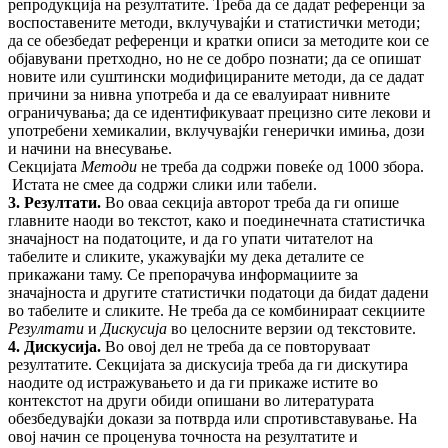
репродукција на резултатите. Треба да се дадат референци за
воспоставените методи, вклучувајќи и статистички методи;
да се обезбедат референци и кратки описи за методите кои се
објавувани претходно, но не се добро познати; да се опишат
новите или суштински модифицираните методи, да се дадат
причини за нивна употреба и да се евалуираат нивните
ограничувања; да се идентификуваат прецизно сите лекови и
употребени хемикалии, вклучувајќи генерички имиња, дози
и начини на внесување.
Секцијата
Методи
не треба да содржи повеќе од 1000 збора.
Истата не смее да содржи слики или табели.
3. Резултати.
Во оваа секција авторот треба да ги опише
главните наоди во текстот, како и поединечната статистичка
значајност на податоците, и да го упати читателот на
табелите и сликите, укажувајќи му дека деталите се
прикажани таму. Се препорачува информациите за
значајноста и другите статистички податоци да бидат дадени
во табелите и сликите. Не треба да се комбинираат секциите
Резултати
и
Дискусија
во целосните верзии од текстовите.
4. Дискусија.
Во овој дел не треба да се повторуваат
резултатите. Секцијата за дискусија треба да ги дискутира
наодите од истражувањето и да ги прикаже истите во
контекстот на други обиди опишани во литературата
обезбедувајќи докази за потврда или спротивставување. На
овој начин се проценува точноста на резултатите и