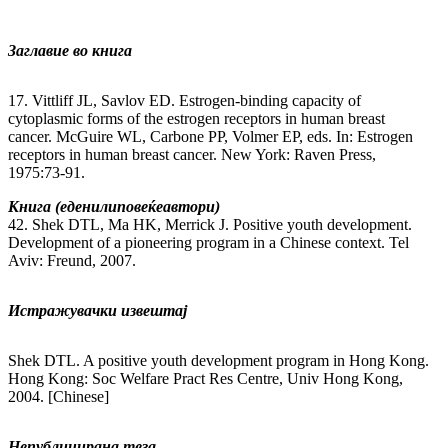
Заглавие во книга
17. Vittliff JL, Savlov ED. Estrogen-binding capacity of
cytoplasmic forms of the estrogen receptors in human breast
cancer. McGuire WL, Carbone PP, Volmer EP, eds. In: Estrogen
receptors in human breast cancer. New York: Raven Press,
1975:73-91.
Книга
(
еден
или
повеќе
автори
)
42. Shek DTL, Ma HK, Merrick J. Positive youth development.
Development of a pioneering program in a Chinese context. Tel
Aviv: Freund, 2007.
Истражувачки извештај
Shek DTL. A positive youth development program in Hong Kong.
Hong Kong: Soc Welfare Pract Res Centre, Univ Hong Kong,
2004. [Chinese]
Непублицирана теза