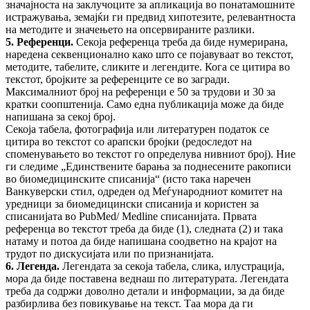
значајноста на заклучоците за апликација во понатамошните
истражувања, земајќи ги предвид хипотезите, релевантноста
на методите и значењето на опсервираните разлики.
5. Референци.
Секоја референца треба да биде нумерирана,
наредена секвенционално како што се појавуваат во текстот,
методите, табелите, сликите и легендите. Кога се цитира во
текстот, бројките за референците се во загради.
Максималниот број на референци е 50 за трудови и 30 за
кратки соопштенија. Само една публикација може да биде
напишана за секој број.
Секоја табела, фотографија или литературен податок се
цитира во текстот со арапски бројки (редоследот на
споменувањето во текстот го определува нивниот број). Ние
ги следиме „Единствените барања за поднесените ракописи
во биомедицинските списанија“ (исто така наречен
Ванкуверски стил, одреден од Меѓународниот комитет на
уредници за биомедицински списанија и користен за
списанијата во PubMed/ Medline списанијата. Првата
референца во текстот треба да биде (1), следната (2) и така
натаму и потоа да биде напишана соодветно на крајот на
трудот по дискусијата или по признанијата.
6. Легенда.
Легендата за секоја табела, слика, илустрација,
мора да биде поставена веднаш по литературата. Легендата
треба да содржи доволно детали и информации, за да биде
разбирлива без повикување на текст. Таа мора да ги