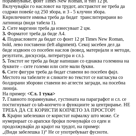
порамнување, фонт Times New Roman, и тип 12 pt.
Вклучувајќи го насловот на трудот, апстрактот не треба да
содржи повеќе од 250 збора, и 3 - 5 клучни збора.
Кириличните имиња треба да бидат транслитерирани во
латиница (види табела 1).
2.
Сите маргини треба да изнесуваат 2 цм.
3.
Форматот треба да биде А4.
4.
Поднасловите да бидат со фонт 12 pt Times New Roman,
bold, лево поставени (left alignment). Секој засебен дел да
биде издвоен со посебен наслов (вовед, материјали и методи,
резултати, дискусија, литература и сл.).
5.
Текстот не треба да биде напишан со еднаква големина на
буквите – сите големи или сите мали букви.
6.
Сите фигури треба да бидат ставени во посебен фајл.
Местото на табелите и сликите во текстот се нагласува со
болдирани зборови ставени во аглести загради, на посебна
линија.
На пример:
<
Сл
. 1
тука
>
7.
Главното порамнување, густината на параграфот и сл. се
постигнуваат со tab-копчето и функциите за центрирање. НЕ
ТРЕБА ДА СЕ КОРИСТИ КОПЧЕТО ЗА ПРОСТОР!
8.
Крајни забелешки се користат најмалку што може. Се
нумерираат со арапски бројки почнувајќи со еден и
продолжувајќи до крајот на трудот, на пример:
„(Види забелешка 1)“ Не се употребуваат фусноти.