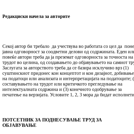
Редакциски начела за авторите
Секој автор би требало да учествува во работата со цел да пон
јавна одговорност за соодветни делови од содржината. Еден ил
повеќе автори треба да ја преземат одговорноста за точноста на
трудот во целина, од создавањето до објавувањето на самиот тр
Заслугата за авторството треба да се базира исклучиво врз (1)
суштинскиот придонес кон концептот и кон дизајнот, добивањ
на податоци или анализата и интерпретацијата на податоците; (
составувањето на трудот или критичкото прегледување на
интелектуалната содржина и (3) конечното одобрување за
печатење на верзијата. Условите 1, 2, 3 мора да бидат исполнети
ПОТСЕТНИК ЗА ПОДНЕСУВАЊЕ ТРУД ЗА
ОБЈ
A
ВУВАЊЕ