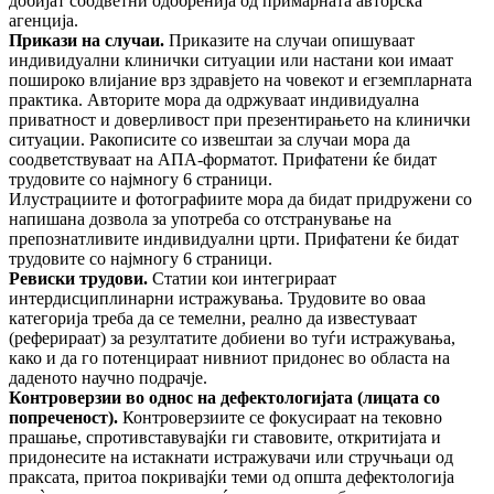
добијат соодветни одобренија од примарната авторска
агенција.
Прикази на случаи.
Приказите на случаи опишуваат
индивидуални клинички ситуации или настани кои имаат
пошироко влијание врз здравјето на човекот и егземпларната
практика. Авторите мора да одржуваат индивидуална
приватност и доверливост при презентирањето на клинички
ситуации. Ракописите со извештаи за случаи мора да
соодветствуваат на AПA-форматот. Прифатени ќе бидат
трудовите со најмногу 6 страници.
Илустрациите и фотографиите мора да бидат придружени со
напишана дозвола за употреба со отстранување на
препознатливите индивидуални црти. Прифатени ќе бидат
трудовите со најмногу 6 страници.
Ревиски трудови.
Статии кои интегрираат
интердисциплинарни истражувања. Трудовите во оваа
категорија треба да се темелни, реално да известуваат
(реферираат) за резултатите добиени во туѓи истражувања,
како и да го потенцираат нивниот придонес во областа на
даденото научно подрачје.
Контроверзии во однос на дефектологијата (лицата со
попреченост).
Контроверзиите се фокусираат на тековно
прашање, спротивставувајќи ги ставовите, откритијата и
придонесите на истакнати истражувачи или стручњаци од
праксата, притоа покривајќи теми од општа дефектологија