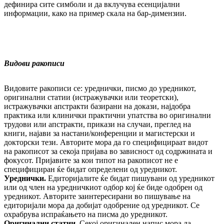
дефинира сите симболи и да вклучува есенцијални
информации, како на пример скала на бар-димензии.
Видови ракописи
Видовите ракописи се: уреднички, писмо до уредникот,
оригинални статии (истражувачки или теоретски),
истражувачки апстракти базирани на докази, најдобра
практика или клинички практични упатства во оригинални
трудови или апстракти, прикази на случаи, преглед на
книги, најави за настани/конференции и магистерски и
докторски тези. Авторите мора да го специфицираат видот
на ракописот за секоја пријава во зависност од содржината и
фокусот. Пријавите за кои типот на ракописот не е
специфициран ќе бидат определени од уредникот.
Уреднички.
Едиторијалите ќе бидат пишувани од уредникот
или од член на уредничкиот одбор кој ќе биде одобрен од
уредникот. Авторите заинтересирани во пишување на
едиторијали мора да добијат одобрение од уредникот. Се
охрабрува испраќањето на писма до уредникот.
Оригинални статии.
Секој оригинален напис мора да