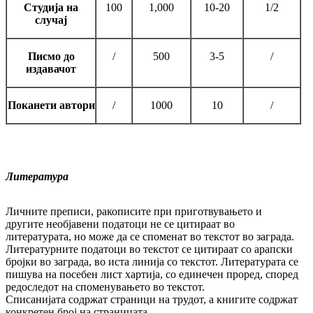
Студија на
100
1,000
10-20
1/2
случај
Писмо до
/
500
3-5
/
издавачот
Поканети автори
/
1000
10
/
Литература
Личните преписи, ракописите при приготвувањето и
другите необјавени податоци не се цитираат во
литературата, но можe да се споменат во текстот во заграда.
Литературните податоци во текстот се цитираат со арапски
бројки во заграда, во иста линија со текстот. Литературата се
пишува на посебен лист хартија, со единечен проред, според
редоследот на споменувањето во текстот.
Списанијата содржат страници на трудот, a книгите содржат
конкретен број на страницата.