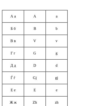
А а
А
а
Б б
В
b
В в
V
v
Г г
G
g
Д д
D
d
Ѓ ѓ
Gj
gj
Е е
Е
е
Ж ж
Zh
zh