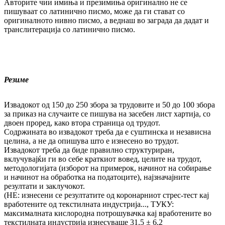
Авторите чии имиња и презимиња оригинално не се
пишуваат со латинично писмо, може да ги стават со
оригиналното нивно писмо, а веднаш во заграда да дадат и
транслитерација со латинично писмо.
Резиме
Извадокот од 150 до 250 збора за трудовите и 50 до 100 збора
за приказ на случаите се пишува на засебен лист хартија, со
двоен проред, како втора страница од трудот.
Содржината во извадокот треба да е суштинска и независна
целина, а не да опишува што е изнесено во трудот.
Извадокот треба да биде правилно структуриран,
вклучувајќи ги во себе краткиот вовед, целите на трудот,
методологијата (изборот на примерок, начинот на собирање
и начинот на обработка на податоците), најзначајните
резултати и заклучокот.
(НЕ: изнесени се резултатите од коронарниот стрес-тест кај
вработените од текстилната индустрија..., ТУКУ:
максималната кислородна потрошувачка кај вработените во
текстилната индустрија изнесуваше 31,5 ± 6.2