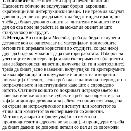
1. Насловите
не се поголеми од три печатени линии.
Насловите обично не вклучуваат бројки, акроними,
скратеници или интерпукциски знаци. Тие треба да вклучат
доволно детали со цел да можат да бидат индексирани, но
треба да бидат доволно општи за читателите коишто не се
дел од ова поле на работа за да можат да оценат за што
станува збор во трудот.
2. Методи.
Во секцијата
Методи
, треба да бидат вклучени
деталите кои се однесуваат на материјалот, примероците,
методите и опремата користени во студијата, со цел некој
друг да биде во можност да ја повтори работата. Изборот на
учесниците во опсервацијата или експериментот (пациенти
или лабараториски животни, вклучувајќи ги и контролните),
треба да бидат јасно наведени, вклучувајќи ги критериумите
за квалификација и исклучување и описот на изворната
популација. Следно, јасно треба да се напоменат периодот на
истражувањето и институцијата каде што е спроведено
истото. Статиите коишто го покриваат истражувањето на
човечки или животински субјекти треба да содржат изјава
која ја индицира дозволата за работа со пациентот издадена
од страна на истражувачкиот институт или комитетот за
етика или комитетот за експерименти со животни.
Методите, апаратите (вклучувајќи го името на
производителот и адресата во загради), и процедурите треба
да бидат дадени во доволни детали со цел да се овозможи