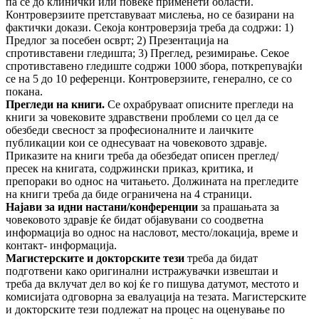
па сè до клинички или повеќе применети области.
Контроверзиите претставуваат мислења, но се базирани на
фактички докази. Секоја контроверзија треба да содржи: 1)
Предлог за посебен осврт; 2) Презентација на
спротивставени гледишта; 3) Преглед, резимирање. Секое
спротивставено гледиште содржи 1000 збора, поткрепувајќи
се на 5 до 10 референци. Контроверзиите, генерално, се со
покана.
Прегледи на книги.
Се охрабруваат
описните прегледи на
книги за човековите здравствени проблеми со цел да се
обезбеди свесност за професионалните и лаичките
публикации кои се однесуваат на човековото здравје.
Приказите на книги треба да обезбедат описен преглед/
пресек на книгата, содржински приказ, критика, и
препораки во однос на читањето. Должината на прегледите
на книги треба да биде ограничена на 4 страници.
Најави за идни настани/конференции
за прашањата за
човековото здравје ќе бидат објавувани со соодветна
информација во однос на насловот, место/локација, време и
контакт- информација.
Магистерските и докторските тези
треба да бидат
подготвени како оригинални истражувачки извештаи и
треба да вклучат дел во кој ќе го пишува датумот, местото и
комисијата одговорна за евалуација на тезата. Магистерските
и докторските тези подлежат на процес на оценување по