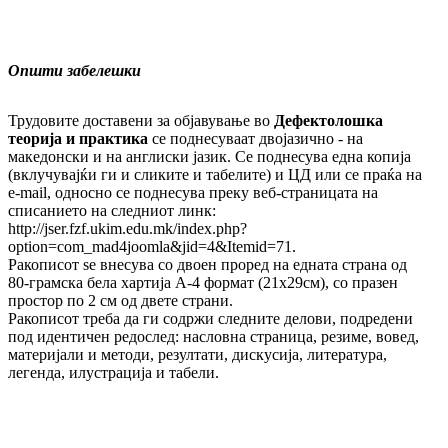
Општи забелешки
Трудовите доставени за објавување во
Дефектолошка
теорија и практика
се поднесуваат двојазично - на
македонски и на англиски јазик. Се поднесува една копија
(вклучувајќи ги и сликите и табелите) и ЦД или се праќа на
e-mail, односно се поднесува преку веб-страницата на
списанието на следниот линк:
http://jser.fzf.ukim.edu.mk/index.php?
option=com_mad4joomla&jid=4&Itemid=71.
Ракописот se внесува со двоен проред на едната страна од
80-грамска бела хартија А-4 формат (21х29см), со празен
простор по 2 см од двете страни.
Ракописот треба да ги содржи следните делови, подредени
под идентичен редослед: насловна страница, резиме, вовед,
материјали и методи, резултати, дискусија, литература,
легенда, илустрација и табели.