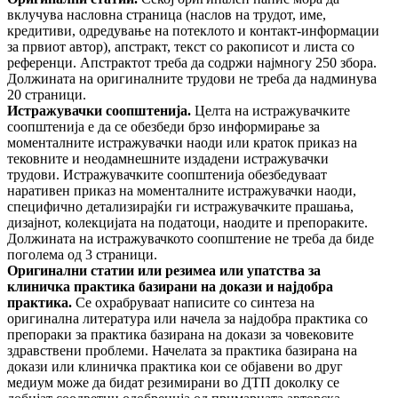
вклучува насловна страница (наслов на трудот, име,
кредитиви, одредување на потеклото и контакт-информации
за првиот автор), апстракт, текст со ракописот и листа со
референци. Апстрактот треба да содржи најмногу 250 збора.
Должината на оригиналните трудови не треба да надминува
20 страници.
Истражувачки соопштенија.
Целта на истражувачките
соопштенија е да се обезбеди брзо информирање за
моменталните истражувачки наоди или краток приказ на
тековните и неодамнешните издадени истражувачки
трудови. Истражувачките соопштенија обезбедуваат
наративен приказ на моменталните истражувачки наоди,
специфично детализирајќи ги истражувачките прашања,
дизајнот, колекцијата на податоци, наодите и препораките.
Должината на истражувачкото соопштение не треба да биде
поголема од 3 страници.
Оригинални статии или резимеа или упатства за
кли
нич
ка практика базирани на докази и најдобра
практика.
Се охрабруваат написите со синтеза на
оригинална литература или начела за најдобра практика со
препораки за практика базирана на докази за човековите
здравствени проблеми. Начелата за практика базирана на
докази или клиничка практика кои се објавени во друг
медиум може да бидат резимирани во ДТП доколку се