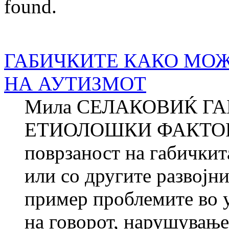
found.
ГАБИЧКИТЕ КАКО МО
НА АУТИЗМОТ
Мила СЕЛАКОВИЌ Г
ЕТИОЛОШКИ ФАКТОР
поврзаност на габичкита
или со другите развојн
пример проблемите во у
на говорот, нарушувањет