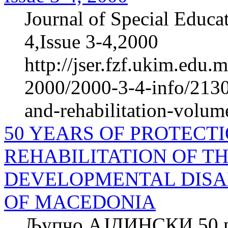
Journal of Special Educa
4,Issue 3-4,2000
http://jser.fzf.ukim.edu
2000/2000-3-4-info/2130-
and-rehabilitation-volum
50 YEARS OF PROTECT
REHABILITATION OF T
DEVELOPMENTAL DISAB
OF MACEDONIA
Љупчо АЈДИНСКИ 50 го