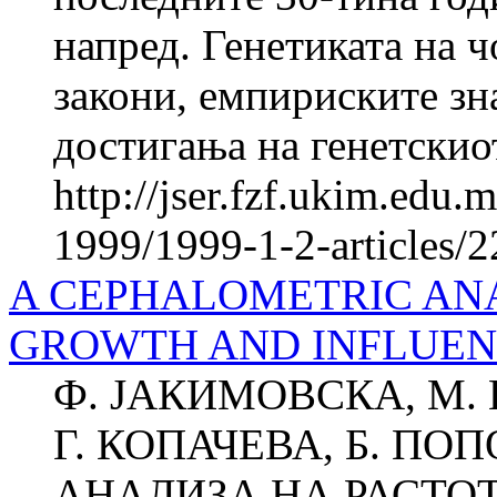
напред. Генетиката на 
закони, емпириските зн
достигања на генетскиот
http://jser.fzf.ukim.edu
1999/1999-1-2-articles/
A CEPHALOMETRIC ANA
GROWTH AND INFLUEN
Ф. ЈАКИМОВСКА, М. 
Г. КОПАЧЕВА, Б. П
АНАЛИЗА НА РАСТО