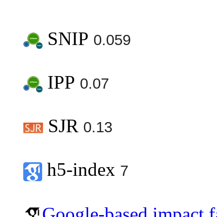
SNIP
0.059
IPP
0.07
SJR
0.13
h5-index
7
Google-based impact f