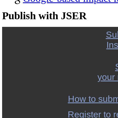
Publish with JSER
Su
Ins
your
How to subm
Register to r