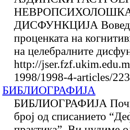
НЕВРОПСИХОЛОШКА
ДИСФУНКЦИЈА Вовед Во
проценката на когнитивн
на целебралните дисфун
http://jser.fzf.ukim.edu
1998/1998-4-articles/22
БИБЛИОГРАФИЈА
БИБЛИОГРАФИЈА Почиту
број од списанието “Де
практика”, Ви нудиме о