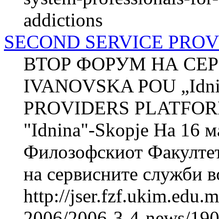
addictions
SECOND SERVICE PRO
ВТОР ФОРУМ НА СЕР
IVANOVSKA POU „Idni
PROVIDERS PLATFOR
"Idnina"-Skopje На 16 м
Филозофскиот Факултет
на сервисните служби во
http://jser.fzf.ukim.edu
2006/2006-3-4-news/1901