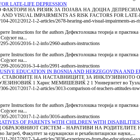
FOR LATE-LIFE DEPRESSION
ТОРИ НА РИЗИК ЗА ПОЈАВА НА ДОЦНА ДЕПРЕСИЈА Роза Н
ARING AND VISUAL IMPAIRMENTS AS RISK FACTORS FOR LATE-L
/104-2012/2012-1-2-articles/2678-hearing-and-visual-impairments-as-risk
торите Instructions for the authors Дефектолошка теорија и практ
Сојузот на...
e/295-2016/2016-1-2-info/2960-authors-instructions
торите Instructions for the authors Дефектолошка теорија и практ
Сојузот на...
e/299-2016/2016-3-4-info/2991-authors-instructions
LUSIVE EDUCATION IN BOSNIA AND HERZEGOVINA AND 
ПОРЕДБА НА СТАВОВИТЕ НА НАСТАВНИЦИТЕ ЗА ИНКЛУЗИВНО
ИНОВИЌ 1 Харис МЕМИШЕВИЌ 2 1 Универзитет во Тузла, Ф
le/306-2017/2017-1-2-articles/3013-comparison-of-teachers-attitudes-t
торите Instructions for the authors Дефектолошка теорија и практ
Сојузот на...
e/305-2017/2017-1-2-info/3016-authors-instructions
TIVES OF PARENTS WITH CHILDREN WITH DISABILITIES
КУСТВА ОД ОБРАЗОВНИОТ СИСТЕМ – НАРАТИВИ НА РОДИТЕЛИ
греб, Факултет за едукациски и рехабилитациски науки,...
/311-2017/2017-3-4-articles/3036-experiences-from-the-educational-syste