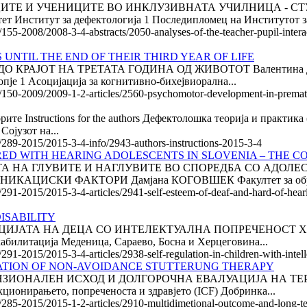
ТЕ И УЧЕНИЦИТЕ ВО ИНКЛУЗИВНАТА УЧИЛНИЦА - СТУ
нститут за дефектологија 1 Последипломец на Институтот за 
/155-2008/2008-3-4-abstracts/2050-analyses-of-the-teacher-pupil-intera
NTIL THE END OF THEIR THIRD YEAR OF LIFE
РАЈОТ НА ТРЕТАТА ГОДИНА ОД ЖИВОТОТ Валентина ДУКОВ
опје 1 Асоцијација за когнитивно-бихејвиорална...
e/150-2009/2009-1-2-articles/2560-psychomotor-development-in-premature-
торите Instructions for the authors Дефектолошка теорија и практ
Сојузот на...
le/289-2015/2015-3-4-info/2943-authors-instructions-2015-3-4
ED WITH HEARING ADOLESCENTS IN SLOVENIA – THE 
АМОПОЧИТТА НА ГЛУВИТЕ И НАГЛУВИТЕ ВО СПОРЕДБА СО А
ЦИСКИ ФАКТОРИ Дамјана КОГОВШЕК Факултет за образов
e/291-2015/2015-3-4-articles/2941-self-esteem-of-deaf-and-hard-of-hea
ISABILITY
РЕГУЛАЦИЈАТА НА ДЕЦА СО ИНТЕЛЕКТУАЛНА ПОПРЕЧЕНОСТ Ха
хабилитација Меденица, Сараево, Босна и Херцеговина...
291-2015/2015-3-4-articles/2938-self-regulation-in-children-with-intelle
TION OF NON-AVOIDANCE STUTTERUNG THERAPY
УЛТИДИМЕНЗИОНАЛЕН ИСХОД И ДОЛГОРОЧНА ЕВАЛУАЦИЈА Н
ционирањето, попреченоста и здравјето (ICF) Добринка...
le/285-2015/2015-1-2-articles/2910-multidimetional-outcome-and-long-t