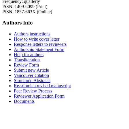
Frequency: quarterly
ISSN: 1409-6099 (Print)
ISSN: 1857-663X (Online)
Authors Info
Authors instructions
How to write cover letter
Response letters to reviewers
Authorship Statement Form
Help for authors
Transliteration
Review Form
Submit new Article
Vancouver Citation
Structured Abstracts
Re-submit a revised manuscript
Peer Review Process
Reviewer Application Form
Documents