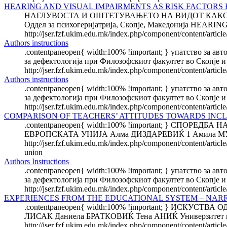
HEARING AND VISUAL IMPAIRMENTS AS RISK FACTORS 
НАГЛУВОСТА И ОШТЕТУВАЊЕТО НА ВИДОТ КАКО ФАК
Оддел за психогеријатрија, Скопје, Македонија HE
http://jser.fzf.ukim.edu.mk/index.php/component/content/article
Authors instructions
.contentpaneopen{ width:100% !important; } упатство за ав
за дефектологија при Филозофскиот факултет во Скопје и 
http://jser.fzf.ukim.edu.mk/index.php/component/content/articl
Authors instructions
.contentpaneopen{ width:100% !important; } упатство за ав
за дефектологија при Филозофскиот факултет во Скопје и 
http://jser.fzf.ukim.edu.mk/index.php/component/content/articl
COMPARISON OF TEACHERS’ ATTITUDES TOWARDS INC
.contentpaneopen{ width:100% !important; } С
ЕВРОПСКАТА УНИЈА Алма ДИЗДАРЕВИЌ 1 Амила МУЈЕЗ
http://jser.fzf.ukim.edu.mk/index.php/component/content/artic
union
Authors Instructions
.contentpaneopen{ width:100% !important; } упатство за ав
за дефектологија при Филозофскиот факултет во Скопје и 
http://jser.fzf.ukim.edu.mk/index.php/component/content/articl
EXPERIENCES FROM THE EDUCATIONAL SYSTEM – NARRA
.contentpaneopen{ width:100% !important; } ИС
ЛИСАК Даниела БРАТКОВИЌ Тена АНИЌ Универзитет во За
http://jser.fzf.ukim.edu.mk/index.php/component/content/article