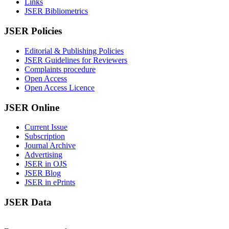
Links
JSER Bibliometrics
JSER Policies
Editorial & Publishing Policies
JSER Guidelines for Reviewers
Complaints procedure
Open Access
Open Access Licence
JSER Online
Current Issue
Subscription
Journal Archive
Advertising
JSER in OJS
JSER Blog
JSER in ePrints
JSER Data