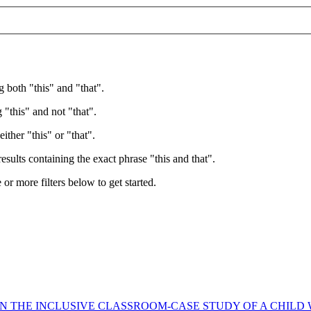
g both "this" and "that".
 "this" and not "that".
ither "this" or "that".
esults containing the exact phrase "this and that".
e or more filters below to get started.
 THE INCLUSIVE CLASSROOM-CASE STUDY OF A CHILD WI