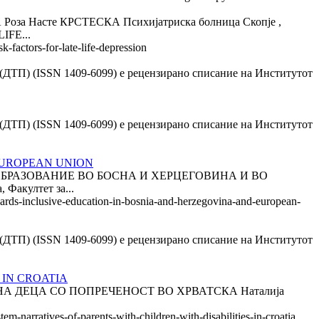
асте КРСТЕСКА Психијатриска болница Скопје ,
IFE...
-factors-for-late-life-depression
ика (ДТП) (ISSN 1409-6099) е рецензирано списание на Институтот
ика (ДТП) (ISSN 1409-6099) е рецензирано списание на Институтот
EUROPEAN UNION
ТО ОБРАЗОВАНИЕ ВО БОСНА И ХЕРЦЕГОВИНА И ВО
акултет за...
owards-inclusive-education-in-bosnia-and-herzegovina-and-european-
ика (ДТП) (ISSN 1409-6099) е рецензирано списание на Институтот
 IN CROATIA
ТЕ НА ДЕЦА СО ПОПРЕЧЕНОСТ ВО ХРВАТСКА Наталија
m-narratives-of-parents-with-children-with-disabilities-in-croatia