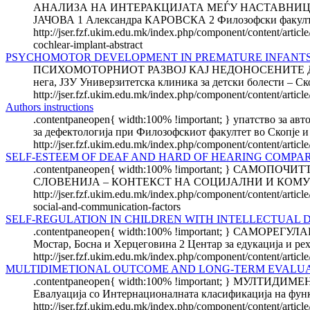
АНАЛИЗА НА ИНТЕРАКЦИЈАТА МЕЃУ НАСТАВНИЦИ
ЈАЧОВА 1 Александра КАРОВСКА 2 Филозофски факултет И
http://jser.fzf.ukim.edu.mk/index.php/component/content/article
cochlear-implant-abstract
PSYCHOMOTOR DEVELOPMENT IN PREMATURE INFANTS U
ПСИХОМОТОРНИОТ РАЗВОЈ КАЈ НЕДОНОСЕНИТЕ ДО К
нега, ЈЗУ Универзитетска клиника за детски болести – Ск
http://jser.fzf.ukim.edu.mk/index.php/component/content/articl
Authors instructions
.contentpaneopen{ width:100% !important; } упатство за ав
за дефектологија при Филозофскиот факултет во Скопје и 
http://jser.fzf.ukim.edu.mk/index.php/component/content/artic
SELF-ESTEEM OF DEAF AND HARD OF HEARING COMPAR
.contentpaneopen{ width:100% !important; } С
СЛОВЕНИЈА – КОНТЕКСТ НА СОЦИЈАЛНИ И КОМУНИКА
http://jser.fzf.ukim.edu.mk/index.php/component/content/articl
social-and-communication-factors
SELF-REGULATION IN CHILDREN WITH INTELLECTUAL D
.contentpaneopen{ width:100% !important; } САМО
Мостар, Босна и Херцеговина 2 Центар за едукација и ре
http://jser.fzf.ukim.edu.mk/index.php/component/content/article/
MULTIDIMETIONAL OUTCOME AND LONG-TERM EVALUA
.contentpaneopen{ width:100% !important; } М
Евалуација со Интернационалната класификација на функ
http://jser.fzf.ukim.edu.mk/index.php/component/content/artic