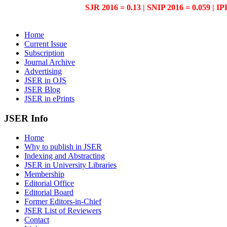
SJR 2016 = 0.13 | SNIP 2016 = 0.059 | IP
Home
Current Issue
Subscription
Journal Archive
Advertising
JSER in OJS
JSER Blog
JSER in ePrints
JSER Info
Home
Why to publish in JSER
Indexing and Abstracting
JSER in University Libraries
Membership
Editorial Office
Editorial Board
Former Editors-in-Chief
JSER List of Reviewers
Contact