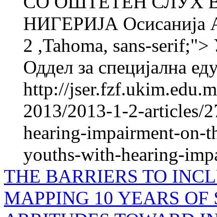
СО ОШТЕТЕН СЛУХ В
НИГЕРИЈА Осисанија 
2 ,Tahoma, sans-serif;
Оддел за специјална еду
http://jser.fzf.ukim.edu
2013/2013-1-2-articles/2
hearing-impairment-on-th
youths-with-hearing-impa
THE BARRIERS TO INCL
MAPPING 10 YEARS OF 