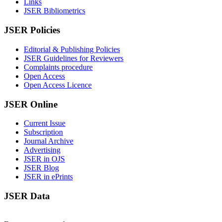
Links
JSER Bibliometrics
JSER Policies
Editorial & Publishing Policies
JSER Guidelines for Reviewers
Complaints procedure
Open Access
Open Access Licence
JSER Online
Current Issue
Subscription
Journal Archive
Advertising
JSER in OJS
JSER Blog
JSER in ePrints
JSER Data