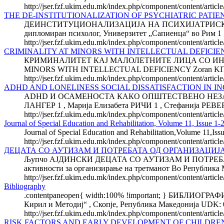
http://jser.fzf.ukim.edu.mk/index.php/component/content/artic
THE DE-INSTITUTIONALIZATION OF PSYCHIATRIC PATI
ДЕИНСТИТУЦИОНАЛИЗАЦИЈА НА ПСИХИЈАТРИСКИТЕ
дипломиран психолог, Универзитет „Сапиенца“ во Рим 1 ,
http://jser.fzf.ukim.edu.mk/index.php/component/content/article/
CRIMINALITY AT MINORS WITH INTELLECTUAL DEFICIE
КРИМИНАЛИТЕТ КАЈ МАЛОЛЕТНИТЕ ЛИЦА СО ИНТЕЛЕКТ
MINORS WITH INTELLECTUAL DEFICIENCY Zoran KITKANJ Fac
http://jser.fzf.ukim.edu.mk/index.php/component/content/article
ADHD AND LONELINESS SOCIAL DISSATISFACTION IN 
ADHD И ОСАМЕНОСТА КАКО ОПШТЕСТВЕНО НЕЗА
ЛАНГЕР 1 , Марија Елизабета РИЧИ 1 , Стефанија РЕВЕР
http://jser.fzf.ukim.edu.mk/index.php/component/content/articl
Journal of Special Education and Rehabilitation, Volume 11, Issue 1-
Journal of Special Education and Rehabilitation,Volume 11,Iss
http://jser.fzf.ukim.edu.mk/index.php/component/content/artic
ДЕЦАТА СО АУТИЗАМ И ПОТРЕБАТА ОД ОРГАНИЗАЦИ
Љупчо АЈДИНСКИ ДЕЦАТА СО АУТИЗАМ И ПОТРЕБА
активности за организирање на третманот Во Република М
http://jser.fzf.ukim.edu.mk/index.php/component/content/artic
Bibliography
.contentpaneopen{ width:100% !important; } БИБЛИОГРА
Кирил и Методиј“ , Скопје, Република Македонија UDK:
http://jser.fzf.ukim.edu.mk/index.php/component/content/artic
RISK FACTORS AND EARLY DEVELOPMENT OF CHILDREN