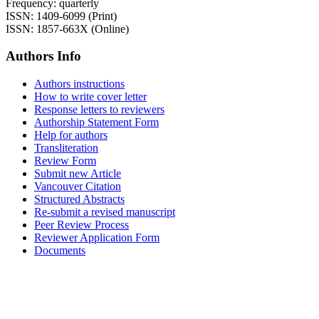
Frequency: quarterly
ISSN: 1409-6099 (Print)
ISSN: 1857-663X (Online)
Authors Info
Authors instructions
How to write cover letter
Response letters to reviewers
Authorship Statement Form
Help for authors
Transliteration
Review Form
Submit new Article
Vancouver Citation
Structured Abstracts
Re-submit a revised manuscript
Peer Review Process
Reviewer Application Form
Documents