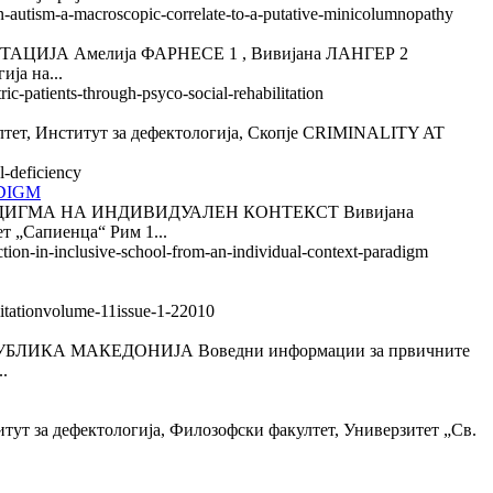
in-autism-a-macroscopic-correlate-to-a-putative-minicolumnopathy
А Амелија ФАРНЕСЕ 1 , Вивијана ЛАНГЕР 2
ја на...
ric-patients-through-psyco-social-rehabilitation
ститут за дефектологија, Скопје CRIMINALITY AT
l-deficiency
DIGM
ГМА НА ИНДИВИДУАЛЕН КОНТЕКСТ Вивијана
т „Сапиенца“ Рим 1...
action-in-inclusive-school-from-an-individual-context-paradigm
ilitationvolume-11issue-1-22010
ИКА МАКЕДОНИЈА Воведни информации за првичните
.
ут за дефектологија, Филозофски факултет, Универзитет „Св.