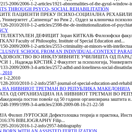
le/215-2006/2006-1-2-articles/1921-abnormalities-of-the-gyral-window-
ENTS THROUGH PSYCO- SOCIAL REHABILITATION
 ПАЦИЕНТИ ПРЕКУ ПСИХО-СОЦИЈАЛНА РЕХАБИЛИТАЦИЈ
 Универзитет „Сапиенца“ во Рим 2 , Оддел за клиничка психологи
126-2010/2010-1-2-articles/2598-the-de-institutionalization-of-psychiat
NCY
УАЛЕН ДЕФИЦИТ Зоран КИТКАЊ Филозофски факултет, Ин
ulty of Philosophy, Institute of Special Education and...
/150-2009/2009-1-2-articles/2553-criminality-at-minors-with-intellectua
INCLUSIVE SCHOOL FROM AN INDIVIDUAL-CONTEXT PARA
ДОВОЛСТВО ВО ИНКЛУЗИВНИТЕ УЧИЛИШТА ОД ПАРАДИ
СИ 1 , Надежда КРСТИЌ 2 Факултет за психологија, Универзите
e/133-2009/2009-3-4-articles/2572-adhd-and-loneliness-social-dissatisf
2, 2010
ue 1-2,2010
le/128-2010/2010-1-2-info/2587-journal-of-special-education-and-rehab
ЈА НА НИВНИОТ ТРЕТМАН ВО РЕПУБЛИКА МАКЕДОНИЈА
ТА ОД ОРГАНИЗАЦИЈА НА НИВНИОТ ТРЕТМАН ВО РЕПУБЛ
акедонија постои повеќе од 50 години организирана заштита и..
le/248-1999/1999-3-4-articles/2308-2009-08-16-21-22-58
ФИЈА Филип ЈУРТОСКИ Дефектолошка теорија и практика, Инстит
 016:376 BIBLIOGRAPHY Filip...
le/295-2016/2016-1-2-info/2957-bibliography
 BORN WITH AN ASSISTED FERTILIZATION