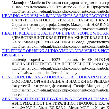
Манифест Manifesto Основни стандарди за здравствена грижа
Disabilities Rotterdam 2003 Примено: 22.05.2010 Прифатено
http://jser.fzf.ukim.edu.mk/index.php/component/content/arti
HEARING AND VISUAL IMPAIRMENTS AS RISK FACTORS FOR
НАГЛУВОСТА И ОШТЕТУВАЊЕТО НА ВИДОТ КАКО ФАК
Оддел за психогеријатрија, Скопје, Македонија HE
http://jser.fzf.ukim.edu.mk/index.php/component/content/article
HEALTH RELATED QUALITY OF LIFE OF PEOPLE WHO A
ЗДРАВСТВЕНИОТ КВАЛИТЕТ НА ЖИВОТ КАЈ ЛИЦАТА 
3,4 Ан Мари ОДЕСУЛУС-МАРФИ 1 Вовед Здравствените раб
http://jser.fzf.ukim.edu.mk/index.php/component/content/article
THE EFFECT OF USING AUDIO-VISUAL AIDS VERSUS P
DISABILITY
.contentpaneopen{ width:100% !important; } Е
ЛЕСНА ИНТЕЛЕКТУАЛНА ПОПРЕЧЕНОСТ Захра Садат НУ
http://jser.fzf.ukim.edu.mk/index.php/component/content/articl
individuals-with-mild-intellectual-disability
CONDITION, ORGANIZATION AND DIRECTIONS IN SOLVI
СОСТОЈБА, ОРГАНИЗАЦИЈА И НАСОКИ ВО РЕШАВ
факултет Институт за дефектологија Скопје, Макед
http://jser.fzf.ukim.edu.mk/index.php/component/content/articl
macedonia
ABNORMALITIES OF THE GYRAL WINDOW IN AUTISM: 
АБНОРМАЛНОСТ НА ГИРАЛНИОТ ПРОЗОРЕЦ КАЈ А
Али ФАРАГ 2 , Ајман ЕЛ-БАЗ 2 , Меган МОТ 1 , Хосам Х