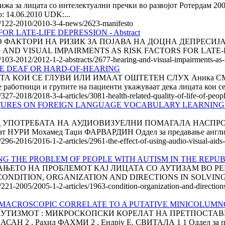
 за лицата со интелектуални пречки во развојот Ротердам 2003 Basi
: 14.06.2010 UDK:...
cle/122-2010/2010-3-4-news/2623-manifesto
 LATE-LIFE DEPRESSION - Abstract
ТОРИ НА РИЗИК ЗА ПОЈАВА НА ДОЦНА ДЕПРЕСИЈА Роза Н
ARING AND VISUAL IMPAIRMENTS AS RISK FACTORS FOR LATE-L
/103-2012/2012-1-2-abstracts/2677-hearing-and-visual-impairments-as-ris
RE DEAF OR HARD-OF-HEARING
КОИ СЕ ГЛУВИ ИЛИ ИМААТ ОШТЕТЕН СЛУХ Аника СМЕИЈЕ
отници и групите на пациенти укажуваат дека лицата кои се.
/327-2018/2018-3-4-articles/3081-health-related-quality-of-life-of-peo
ICTURES ON FOREIGN LANGUAGE VOCABULARY LEARNING
ФЕКТИТЕ ОД УПОТРЕБАТА НА АУДИОВИЗУЕЛНИ ПОМАГАЛА НА
РИ Мохамед Таџи ФАРВАРДИН Оддел за предавање англиски
e/296-2016/2016-1-2-articles/2961-the-effect-of-using-audio-visual-aids
NG THE PROBLEM OF PEOPLE WITH AUTISM IN THE REPU
АЊЕТО НА ПРОБЛЕМОТ КАЈ ЛИЦАТА СО АУТИЗАМ ВО РЕ
онија CONDITION, ORGANIZATION AND DIRECTIONS IN SOLVIN
e/221-2005/2005-1-2-articles/1963-condition-organization-and-direction
A MACROSCOPIC CORRELATE TO A PUTATIVE MINICOLUM
УТИЗМОТ : МИКРОСКОПСКИ КОРЕЛАТ НА ПРЕТПОСТАВЕ
АСАН 2 , Рахид ФАХМИ 2 , Ендрју Е. СВИТАЛА 1 1 Оддел за пси