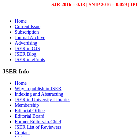
SJR 2016 = 0.13 | SNIP 2016 = 0.059 | IP
Home
Current Issue
Subscription
Journal Archive
Advertising
JSER in OJS
JSER Blog
JSER in ePrints
JSER Info
Home
Why to publish in JSER
Indexing and Abstracting
JSER in University Libraries
Membership
Editorial Office
Editorial Board
Former Editors-in-Chief
JSER List of Reviewers
Contact