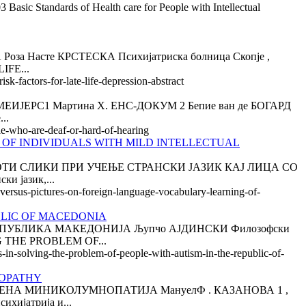
c Standards of Health care for People with Intellectual
асте КРСТЕСКА Психијатриска болница Скопје ,
IFE...
k-factors-for-late-life-depression-abstract
РС1 Мартина Х. ЕНС-ДОКУМ 2 Бепие ван де БОГАРД
..
ple-who-are-deaf-or-hard-of-hearing
 OF INDIVIDUALS WITH MILD INTELLECTUAL
СПРОТИ СЛИКИ ПРИ УЧЕЊЕ СТРАНСКИ ЈАЗИК КАЈ ЛИЦА СО
 јазик,...
-versus-pictures-on-foreign-language-vocabulary-learning-of-
BLIC OF MACEDONIA
ПУБЛИКА МАКЕДОНИЈА Љупчо АЈДИНСКИ Филозофски
G THE PROBLEM OF...
s-in-solving-the-problem-of-people-with-autism-in-the-republic-of-
NOPATHY
НА МИНИКОЛУМНОПАТИЈА МануелФ . КАЗАНОВА 1 ,
хијатрија и...