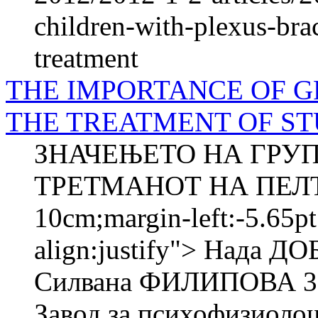
children-with-plexus-bra
treatment
THE IMPORTANCE OF G
THE TREATMENT OF S
ЗНАЧЕЊЕТО НА ГРУП
ТРЕТМАНОТ НА ПЕЛ
10cm;margin-left:-5.65pt
align:justify"> Нада
Силвана ФИЛИПОВА 3,
Завод за психофизиолош