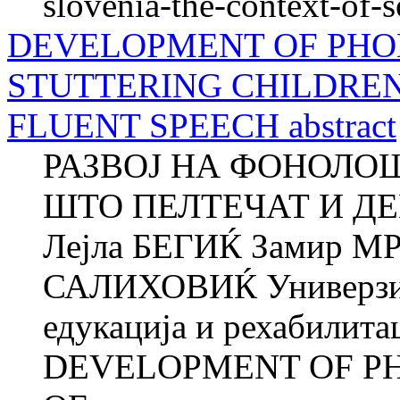
slovenia-the-context-of-
DEVELOPMENT OF PHO
STUTTERING CHILDRE
FLUENT SPEECH abstract
РАЗВОЈ НА ФОНОЛО
ШТО ПЕЛТЕЧАТ И Д
Лејла БЕГИЌ Замир М
САЛИХОВИЌ Универзите
едукација и рехабилита
DEVELOPMENT OF P