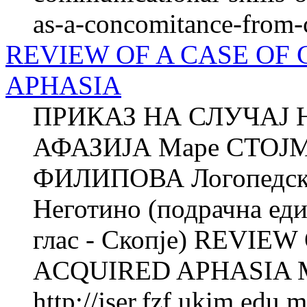
as-a-concomitance-from-c
REVIEW OF A CASE OF
APHASIA
ПРИКАЗ НА СЛУЧАЈ 
АФАЗИЈА Маре СТОЈ
ФИЛИПОВА Логопедска 
Неготино (подрачна еди
глас - Скопје) REVIE
ACQUIRED APHASIA M
http://jser.fzf.ukim.edu