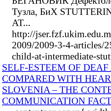
БЕГАНОВИЌ Дефектолош
Тузла, БиХ STUTTER
AT...
http://jser.fzf.ukim.edu
2009/2009-3-4-articles/25
child-at-intermediate-stut
SELF-ESTEEM OF DEAF
COMPARED WITH HEAR
SLOVENIA – THE CONT
COMMUNICATION FAC