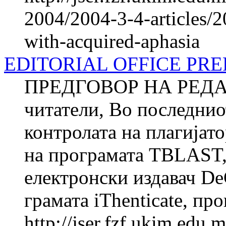
2004/2004-3-4-articles/2
with-acquired-aphasia
EDITORIAL OFFICE PR
ПРЕДГОВОР НА РЕДА
читатели, Во последнио
контролата на плагијат
на про­грамата TBLAST
електронски издавач DeG
грамата iThenticate, про
http://jser.fzf.ukim.edu