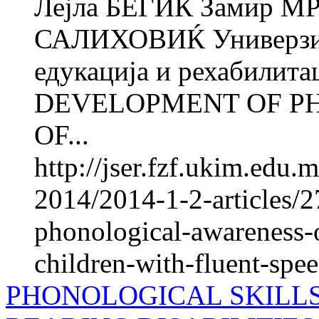
Лејла БЕГИЌ Замир М
САЛИХОВИЌ Универзите
едукација и рехабилита
DEVELOPMENT OF P
OF...
http://jser.fzf.ukim.edu
2014/2014-1-2-articles/
phonological-awareness-o
children-with-fluent-spe
PHONOLOGICAL SKILL