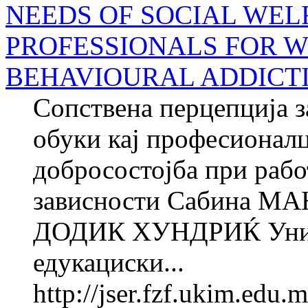
NEEDS OF SOCIAL WEL
PROFESSIONALS FOR 
BEHAVIOURAL ADDICT
Сопствена перцепција з
обуки кај професионалц
добросостојба при рабо
зависности Сабина М
ДОДИК ХУНДРИЌ Универ
едукациски...
http://jser.fzf.ukim.edu