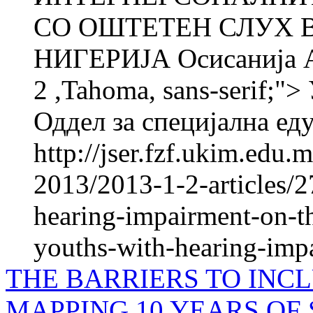
СО ОШТЕТЕН СЛУХ В
НИГЕРИЈА Осисанија 
2 ,Tahoma, sans-serif;
Оддел за специјална еду
http://jser.fzf.ukim.edu
2013/2013-1-2-articles/2
hearing-impairment-on-th
youths-with-hearing-impa
THE BARRIERS TO INCL
MAPPING 10 YEARS OF 