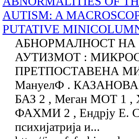
ABNORMALITIES OF T
AUTISM: A MACROSCOP
PUTATIVE MINICOLUM
АБНОРМАЛНОСТ НА 
АУТИЗМОТ : МИКРО
ПРЕТПОСТАВЕНА М
МануелФ . КАЗАНОВА 1
БАЗ 2 , Меган МОТ 1 ,
ФАХМИ 2 , Ендрју Е. 
психијатрија и...