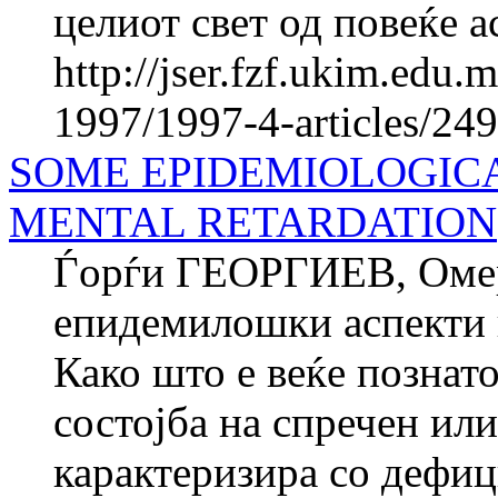
целиот свет од повеќе а
http://jser.fzf.ukim.edu
1997/1997-4-articles/24
SOME EPIDEMIOLOGICA
MENTAL RETARDATION
Ѓорѓи ГЕОРГИЕВ, Ом
епидемилошки аспекти к
Како што е веќе познат
состојба на спречен ил
карактеризира со дефиц