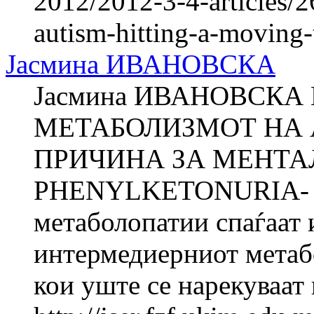
2012/2012-3-4-articles/2
autism-hitting-a-moving-
Јасмина ИВАНОВСКА
Јасмина ИВАНОВСК
МЕТАБОЛИЗМОТ НА
ПРИЧИНА ЗА МЕНТАЛ
PHENYLKETONURIA- Во
метаболопатии спаѓаат 
интермедиерниот метаб
кои уште се нарекуваат и