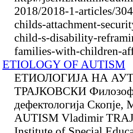
2018/2018-1-articles/304
childs-attachment-securi
child-s-disability-refram
families-with-children-af
ETIOLOGY OF AUTISM
ЕТИОЛОГИЈА НА АУТ
ТРАЈКОВСКИ Филозофск
дефектологија Скопје
AUTISM Vladimir TRAJK
Institute of Special Educ