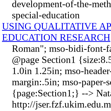
development-of-the-meth
special-education
USING QUALITATIVE A
EDUCATION RESEARCH
Roman"; mso-bidi-font-
@page Section1 {size:8.5
1.0in 1.25in; mso-header
margin:.5in; mso-paper-s
{page:Section1;} --> 
http://jser.fzf.ukim.edu