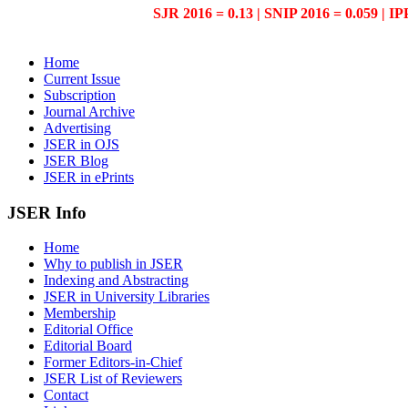
SJR 2016 = 0.13 | SNIP 2016 = 0.059 | IP
Home
Current Issue
Subscription
Journal Archive
Advertising
JSER in OJS
JSER Blog
JSER in ePrints
JSER Info
Home
Why to publish in JSER
Indexing and Abstracting
JSER in University Libraries
Membership
Editorial Office
Editorial Board
Former Editors-in-Chief
JSER List of Reviewers
Contact