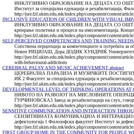
ИНКЛУЗИВНО ОБРАЗОВАНИЕ НА ДЕЦАТА СО ОШТЕТЕ
Институт за специјална едукација и рехабилитација, Фил
http://jser.fzf.ukim.edu.mk/index.php/component/content/articl
INCLUSIVE EDUCATION OF CHILDREN WITH VISUAL IMP
ИНКЛУЗИВНО ОБРАЗОВАНИЕ НА ДЕЦАТА СО ОШТЕТЕН ВИД
креирање политики и процеси на имплементација. Концеп
http://jser.fzf.ukim.edu.mk/index.php/component/content/articl
SELF-PERCEIVED COMPETENCIES AND TRAINING NEEDS
Сопствена перцепција за компетенциите и потребата за 
Невен РИЦИЈАШ, Дора ДОДИК ХУНДРИЌ Универзитет во 
http://jser.fzf.ukim.edu.mk/index.php/component/content/articl
with-behavioural-addictions
CEREBRAL PALSY AND MUSIC ACHIEVEMENT abstract
ЦЕРЕБРАЛНА ПАРАЛИЗА И МУЗИЧКИТЕ ПОСТИГНУВАЊА 
ИЌ 2 Факултет за специјална едукација и рехабилитација,
http://jser.fzf.ukim.edu.mk/index.php/component/content/artic
DEVELOPMENTAL LEVEL OF THINKING OPERATIONS AT 
НИВОТО НА РАЗВОЈОТ НА МИСЛОВНИТЕ ОПЕРАЦИИ
ЃУРЧИНОВСКА3 Завод за рехабилитација на слух, говор и г
http://jser.fzf.ukim.edu.mk/index.php/component/content/articl
SENSITIVE COMMUNICATION AND INTERACTION THROU
СЕНЗИТИВНАТА КОМУНИКАЦИЈА И ИНТЕРАКЦИЈА НИЗ
дефектологија 1 Филозофски факултет Институт за 
http://jser.fzf.ukim.edu.mk/index.php/component/content/artic
FIRST GROUP HOME IN THE COMMUNITY FOR PEOPLE WI