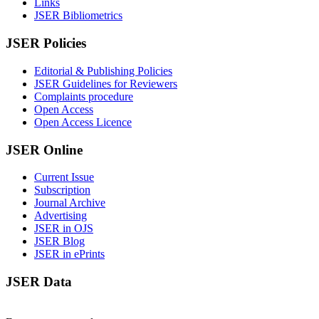
Links
JSER Bibliometrics
JSER Policies
Editorial & Publishing Policies
JSER Guidelines for Reviewers
Complaints procedure
Open Access
Open Access Licence
JSER Online
Current Issue
Subscription
Journal Archive
Advertising
JSER in OJS
JSER Blog
JSER in ePrints
JSER Data