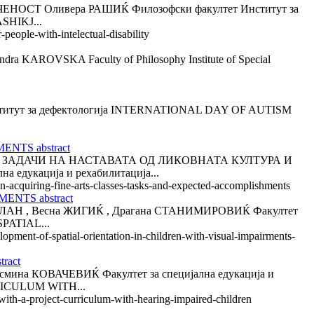
НОСТ Оливера РАШИЌ Филозофски факултет Институт за
HIKJ...
eople-with-intelectual-disability
AROVSKA Faculty of Philosophy Institute of Special
титут за дефектологија INTERNATIONAL DAY OF AUTISM
NTS abstract
ЗАДАЧИ НА НАСТАВАТА ОД ЛИКОВНАТА КУЛТУРА И
дукација и рехабилитација...
in-acquiring-fine-arts-classes-tasks-and-expected-accomplishments
NTS abstract
 , Весна ЖИГИЌ , Драгана СТАНИМИРОВИЌ Факултет
PATIAL...
lopment-of-spatial-orientation-in-children-with-visual-impairments-
ract
ОВАЧЕВИЌ Факултет за специјална едукација и
RICULUM WITH...
with-a-project-curriculum-with-hearing-impaired-children