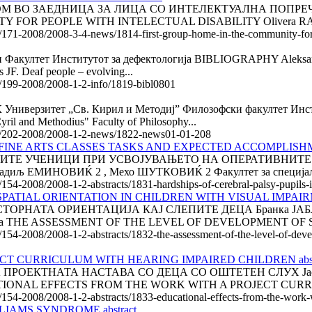
ЕН ДОМ ВО ЗАЕДНИЦА ЗА ЛИЦА СО ИНТЕЛЕКТУАЛНА ПОПРЕЧЕ
Y FOR PEOPLE WITH INTELECTUAL DISABILITY Olivera RAS
le/171-2008/2008-3-4-news/1814-first-group-home-in-the-community-for-p
тет Институтот за дефектологија BIBLIOGRAPHY Aleksandra K
JF. Deaf people – evolving...
le/199-2008/2008-1-2-info/1819-bibl0801
рзитет „Св. Кирил и Методиј” Филозофски факултет Инс
yril and Methodius" Faculty of Philosophy...
icle/202-2008/2008-1-2-news/1822-news01-01-208
FINE ARTS CLASSES TASKS AND EXPECTED ACCOMPLISHME
ИТЕ УЧЕНИЦИ ПРИ УСВОЈУВАЊЕТО НА ОПЕРАТИВНИТЕ 
ЕМИНОВИЌ 2 , Мехо ШУТКОВИЌ 2 Факултет за специјална е
e/154-2008/2008-1-2-abstracts/1831-hardships-of-cerebral-palsy-pupils-
ATIAL ORIENTATION IN CHILDREN WITH VISUAL IMPAIRME
РНАТА ОРИЕНТАЦИЈА КАЈ СЛЕПИТЕ ДЕЦА Бранка ЈАБЛАН
, Србија THE ASSESSMENT OF THE LEVEL OF DEVELOPMENT OF S
e/154-2008/2008-1-2-abstracts/1832-the-assessment-of-the-level-of-deve
T CURRICULUM WITH HEARING IMPAIRED CHILDREN abst
ОЕКТНАТА НАСТАВА СО ДЕЦА СО ОШТЕТЕН СЛУХ Јасмина К
EDUCATIONAL EFFECTS FROM THE WORK WITH A PROJECT CUR
le/154-2008/2008-1-2-abstracts/1833-educational-effects-from-the-work-
IAMS SYNDROME abstract