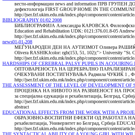
вести-информации news and information ПРВ ГРУП
дефектологија FIRST GROUP HOME IN THE COMMUNIT
http://jser.fzf.ukim.edu.mk/index.php/component/content/artic
BIBLIOGRAPHY 01/02 2008
БИБЛИОГРАФИЈА Александра КАРОВСКА Филозофски Факул
Education and Rehabilitation UDK: 0121:376.01.8-05 Andrews 
http://jser.fzf.ukim.edu.mk/index.php/component/content/artic
news01-01-208
МЕЃУНАРОДЕН ДЕН НА АУТИЗМОТ Оливера РАШИЌ Униве
Olivera RASHIKJcolor: rgb(153, 51, 102);"> University "St. C
http://jser.fzf.ukim.edu.mk/index.php/component/content/art
HARDSHIPS OF CEREBRAL PALSY PUPILS IN ACQUIRING 
ОПТОВАРЕНОСТА НА ЦЕРЕБРАЛНО ПАРАЛИЗИРАН
ОЧЕКУВАНИ ПОСТИГНУВАЊА Радмила ЧУКИЌ 1 , Фадиљ 
http://jser.fzf.ukim.edu.mk/index.php/component/content/articl
THE ASSESSMENT OF THE LEVEL OF DEVELOPMENT OF SP
ПРОЦЕНКА НА НИВОТО НА РАЗВИЕНОСТ НА ПРОСТО
за специјална едукација и рехабилитација, Белград
http://jser.fzf.ukim.edu.mk/index.php/component/content/articl
abstract
EDUCATIONAL EFFECTS FROM THE WORK WITH A PROJEC
ОБРАЗОВНО-ВОСПИТНИ ЕФЕКТИ ОД РАБОТАТA НА ПР
рехабилитација, Универзитет во Белград, Србија 
http://jser.fzf.ukim.edu.mk/index.php/component/content/artic
THE SYNTACTICAL ABILITY OF A YOUNG GIRL WITH WILL