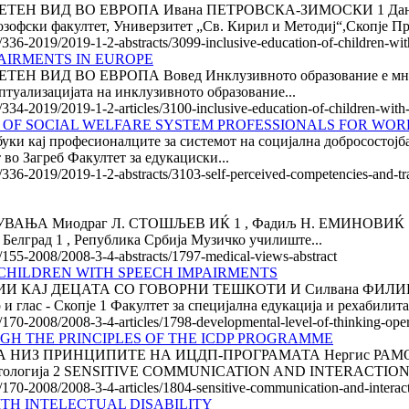
Н ВИД ВО ЕВРОПА Ивана ПЕТРОВСКА-ЗИМОСКИ 1 Дание
озофски факултет, Универзитет „Св. Кирил и Методиј“,Скопје Пре
e/336-2019/2019-1-2-abstracts/3099-inclusive-education-of-children-wi
AIRMENTS IN EUROPE
 ВО ЕВРОПА Вовед Инклузивното образование е многу истр
туализацијата на инклузивното образование...
e/334-2019/2019-1-2-articles/3100-inclusive-education-of-children-with
 OF SOCIAL WELFARE SYSTEM PROFESSIONALS FOR WO
обуки кај професионалците за системот на социјална добрососто
Загреб Факултет за едукациски...
e/336-2019/2019-1-2-abstracts/3103-self-perceived-competencies-and-tr
Миодраг Л. СТОШЉЕВ ИЌ 1 , Фадиљ Н. ЕМИНОВИЌ 1 , Радм
 Белград 1 , Република Србија Музичко училиште...
le/155-2008/2008-3-4-abstracts/1797-medical-views-abstract
CHILDREN WITH SPEECH IMPAIRMENTS
 КАЈ ДЕЦАТА СО ГОВОРНИ ТЕШКОТИ И Силвана ФИЛИПО
лас - Скопје 1 Факултет за специјална едукација и рехабилитаци
e/170-2008/2008-3-4-articles/1798-developmental-level-of-thinking-ope
GH THE PRINCIPLES OF THE ICDP PROGRAMME
 ПРИНЦИПИТЕ НА ИЦДП-ПРОГРАМАТА Нергис РАМО 1 Рис
дефектологија 2 SENSITIVE COMMUNICATION AND INTERACTI
le/170-2008/2008-3-4-articles/1804-sensitive-communication-and-interac
TH INTELECTUAL DISABILITY