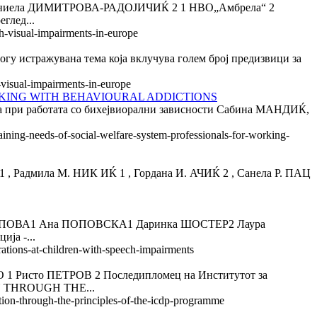
ла ДИМИТРОВА-РАДОЈИЧИЌ 2 1 НВО„Амбрела“ 2
глед...
th-visual-impairments-in-europe
ажувана тема која вклучува голем број предизвици за
-visual-impairments-in-europe
RKING WITH BEHAVIOURAL ADDICTIONS
јба при работата со бихејвиорални зависности Сабина МАНДИЌ,
aining-needs-of-social-welfare-system-professionals-for-working-
ила М. НИК ИЌ 1 , Гордана И. АЧИЌ 2 , Санела Р. ПАЦ
ВА1 Ана ПОПОВСКА1 Даринка ШОСТЕР2 Лаура
ја -...
rations-at-children-with-speech-impairments
то ПЕТРОВ 2 Последипломец на Институтот за
ON THROUGH THE...
tion-through-the-principles-of-the-icdp-programme