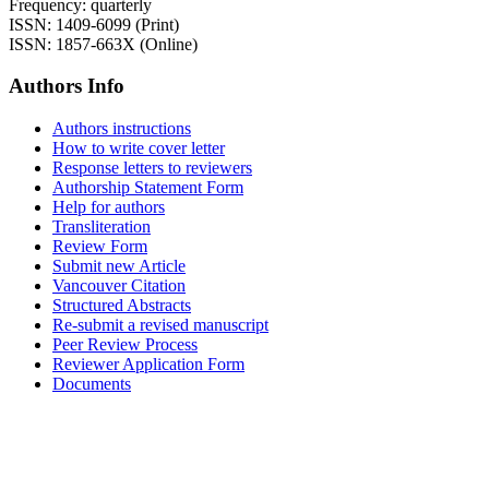
Frequency: quarterly
ISSN: 1409-6099 (Print)
ISSN: 1857-663X (Online)
Authors Info
Authors instructions
How to write cover letter
Response letters to reviewers
Authorship Statement Form
Help for authors
Transliteration
Review Form
Submit new Article
Vancouver Citation
Structured Abstracts
Re-submit a revised manuscript
Peer Review Process
Reviewer Application Form
Documents