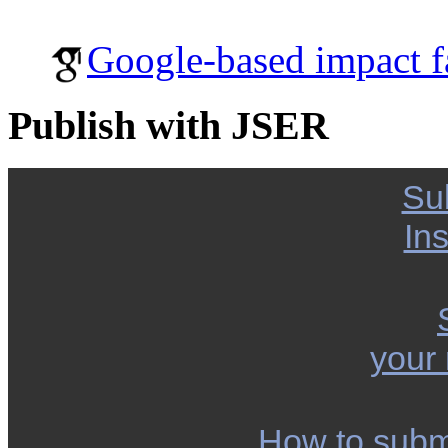
Google-based impact f
Publish with JSER
Su
Ins
your
How to subm