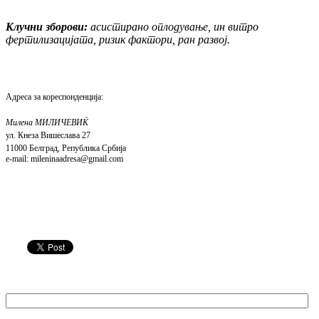
Клучни зборови:
асистирано оплодување, ин вит­ро
фертилизацијата, ризик фактори, ран развој.
Адреса за кореспонденција:
Милена МИЛИЧЕВИЌ
ул.
Кнеза Вишеслава 27
110
0
0 Белград, Република Србија
e
-
mail
:
mileninaadresa
@
gmail
.
com