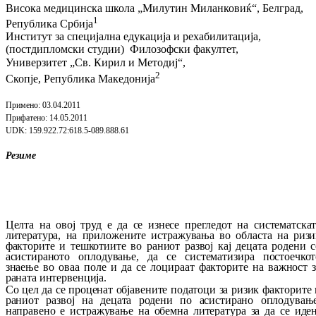
Висока медицинска школа „Милутин Миланковиќ“, Белград,
1
Република Србија
Институ
т
за специјална едукација и рехабилитација,
(постдипломски студии) Филозофски факултет,
Универзитет
„Св. Кирил и Методиј“,
2
Скопје, Република Македонија
Примено
: 03.04.2011
Прифатено
: 14.05.2011
UDK:
159.922.72:618.5-089.888.61
Резиме
Целта на овој труд е да се изнесе прегледот на систематскат
литература, на при­ло­же­ни­те истражувања во областа на ризи
фак­то­ри­те и тешкотиите во раниот развој кај де­ца­та родени 
асистираното оплодување, да се сис­тематизира постоечкот
знаење во оваа по­ле и да се лоцираат факторите на важност з
раната интервенција.
Со цел да се проценат објавените податоци за ризик факторите 
раниот развој на децата ро­дени по асистирано оплодување
направено е ис­тражување на обемна литература за да се иден