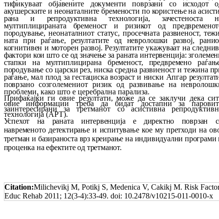
тификуваат објавените документи по­вр­за­ни со исходот о
акушерските и нео­на­тал­ни­те бремености по користење на ас­ис­т
ра­на и репродуктивна технологија, за­чес­те­нос­та н
мултиплицираната бременост и ри­зи­кот од предвременот
породување, нео­на­тал­ниот статус, просечната развиеност, те­ж
ната при раѓање, резултатите од нев­ро­лош­ки развој, ранио
когнитивен и моторен раз­вој.
Резултатите укажуваат на следнив
фактори кои што се од значење за раната ин­тер­вен­ци­ја: зголеме
стапки на мултиплицирана бре­меност, предвремено раѓање
породување со царски рез, ниска средна развиеност и те­жи­на п
раѓање, мал плод за гестациска воз­раст и ниски Апгар резултат
поврзано со
зго­ле­ме­ни­от ризик од развивање на нев­ро­лошк
про­блеми, како што е церебрална па­рализа.
Прифаќајќи ги овие резултати, може да се зак­лучи дека сит
овие информации треба да би­дат достапни за паровит
заинтересирани за третманот со aсистивнa репродуктивн
технологија (АРТ).
Успехот на раната интервенција е директно по­врзан с
навременото детектирање и ис­пи­ту­ва­ње кое му претходи на ов
третман и ба­зи­раноста врз креирање на индивидуални про­грами
проценка на ефектите од трет­ма­нот.
Citation:
Milichevikj M, Potikj S, Medenica V, Cakikj M. Risk Factor
Educ Rehab 2011; 12(3-4):33-49. doi: 10.2478/v10215-011-0010-x