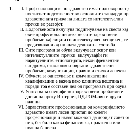
Професионалците по здравство имаат одговорност 
постигнат подготвеност во основните стандарди пр
здравствената грижа на лицата со интелектуални
пречки во развојот.
Подготвеноста вклучува подигнување на свеста кај
овие професионалци дека не сите здравствени
проблеми кај лицата со интелектуален хендикеп, се
предизвикани од нивната деликатна состојба.
Сите програми за обука вклучуваат осврт кон
интелектуалните пречки, вклучувајќи ги
најактуелните: етиологијата, некои фреквентни
синдроми, етиолошко-поврзани здравствени
проблеми, комуникации, правни и етички аспекти.
Обуката за однесување и комуникативни
квалификации е важна како клиничка вештина и
поради тоа е составен дел од програмата при обука.
Упатства за специфични здравствени проблеми е
достапна преку Интернет, ЦД-РОМ-ови и други
начини.
Здравствените професионалци од комерцијалното
здравство имаат лесен пристап до колеги
професионалци и имаат можност да добијат совет о
нив, без било каква финансиска, практична или
правна бариера.