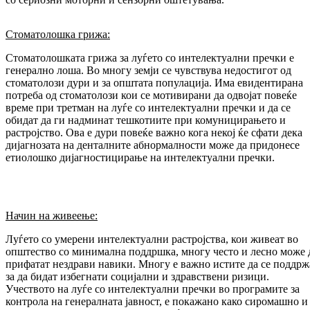
Стоматолошка грижа:
Стоматолошката грижа за луѓето со интелектуални пречки е
генерално лоша. Во многу земји се чувствува недостигот од
стоматолози дури и за општата популација. Има евидентирана
потреба од стоматолози кои се мотивирани да одвојат повеќе
време при третман на луѓе со интелектуални пречки и да се
обидат да ги надминат тешкотиите при комуницирањето и
растројство. Ова е дури повеќе важно кога некој ќе сфати дека
дијагнозата на денталните абнормалности може да придонесе
етиолошко дијагностицирање на интелектуални пречки.
Начин на живеење:
Луѓето со умерени интелектуални растројства, кои живеат во
општество со минимална поддршка, многу често и лесно може 
прифатат нездрави навики. Многу е важно истите да се поддрж
за да бидат избегнати социјални и здравствени ризици.
Учеството на луѓе со интелектуални пречки во програмите за
контрола на генералната јавност, е покажано како сиромашно и