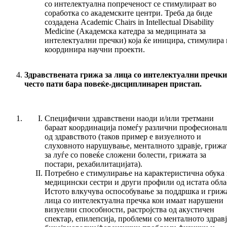
со интелектуална попреченост се стимулираат во
соработка со академските центри. Треба да биде
создадена Academic Chairs in Intellectual Disability
Medicine (Академска катедра за медицината за
интелектуални пречки) која ќе иницира, стимулира 
координира научни проекти.
Здравствената грижа за лица со интелектуални пречки
често пати бара повеќе-дисциплинарен пристап.
Специфични здравствени наоди и/или третмани
бараат координација помеѓу различни професионал
од здравството (таков пример е визуелното и
слуховното нарушување, менталното здравје, грижа
за луѓе со повеќе сложени болести, грижата за
постари, рехабилитацијата).
Потребно е стимулирање на карактеристична обука 
медицински сестри и други профили од истата обла
Истото влкучува оспособување за поддршка и грижа
лица со интелектуална пречка кои имаат нарушени
визуелни способности, растројства од акустичен
спектар, епилепсија, проблеми со менталното здравј