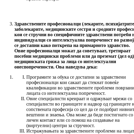
Здравствените професионалци (лекарите, психијатрите
заболекарите, медицинските сестри и сродните профес
кои се стручни во специфичните здравствени потреби 
индивидуалци со интелектуална попреченост во развој
се достапни како поткрепа на примарното здравство.
Овие професионалци можат да советуваат, третираат
посебни медицински проблеми или да преземат (дел од)
медицинската грижа за лица со интелектуални
онеспопречености. Ова наведува дека:
Програмите за обука се достапни за здравствени
професионалци кои сакаат да стекнат повеќе
квалификации во здравствените проблеми поврзани
лицата со интелектуална попреченост.
Овие специјалисти креираат и одржуваат мрежи со
специјалисти во границите и надвор од границите 
сопствената професија со цел да се подобрат нивни
вештини и знаења. Ова може да биде постигнато со
личен контакт или со помош на создавање на
(виртуелни) центри за стручност.
Истражувањата за здравствените проблеми на лица