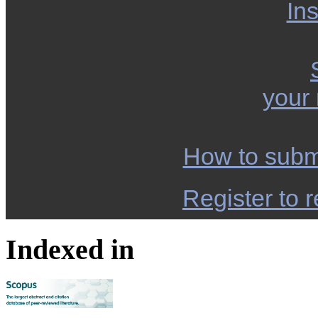
Ins
your
How to subm
Register to r
Indexed in