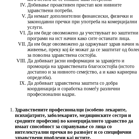
Добивање проактивен пристап кон нивните
здравствени потреби.
Да немаат дополнителни финансиски, физички и
законодавни пречки при употреба на комерцијални
услуги.
Да им биде овозможено да учествуваат во заштитни
програми на ист начин како сите останати лица.
Да им биде овозможено да одржуваат здрав начин н
живеење, преку кој ќе можат да се заштитат од боле
за поволна здравствена состојба.
Да добиваат јасни информации за здравјето и
промоција на здравствената благосостојба (истото
достапно и за нивното семејство, а и како кариерна
определба).
Да добиваат здравствена заштита со добра
координација и соработка помеѓу различни
професионални кадри.
Здравствените професионалци (особено лекарите,
психијатрите, заболекарите, медицинските сестри и
сродните професии) во комерцијалното здравство да
имаат способност за справување со лица со
интелектуални пречки во развојот и со специфични
здравствени проблеми кај истите.