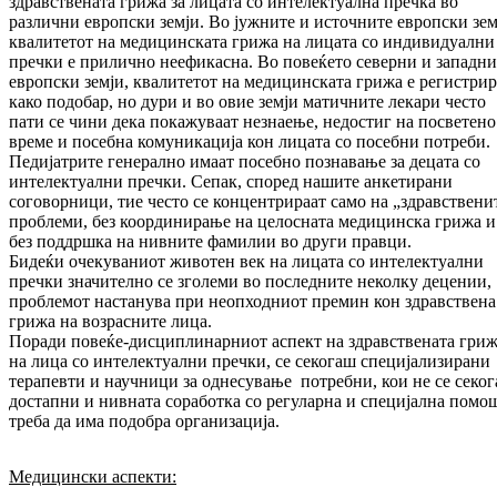
здравствената грижа за лицата со интелектуална пречка во
различни европски земји. Во јужните и источните европски зем
квалитетот на медицинската грижа на лицата со индивидуални
пречки е прилично неефикасна. Во повеќето северни и западни
европски земји, квалитетот на медицинската грижа е регистри
како подобар, но дури и во овие земји матичните лекари често
пати се чини дека покажуваат незнаење, недостиг на посветено
време и посебна комуникација кон лицата со посебни потреби.
Педијатрите генерално имаат посебно познавање за децата со
интелектуални пречки. Сепак, според нашите анкетирани
соговорници, тие често се концентрираат само на „здравствени
проблеми, без координирање на целосната медицинска грижа и
без поддршка на нивните фамилии во други правци.
Бидеќи очекуваниот животен век на лицата со интелектуални
пречки значително се зголеми во последните неколку децении,
проблемот настанува при неопходниот премин кон здравствена
грижа на возрасните лица.
Поради повеќе-дисциплинарниот аспект на здравствената гри
на лица со интелектуални пречки, се секогаш специјализирани
терапевти и научници за однесување потребни, кои не се секо
достапни и нивната соработка со регуларна и специјална помо
треба да има подобра организација.
Медицински аспекти: