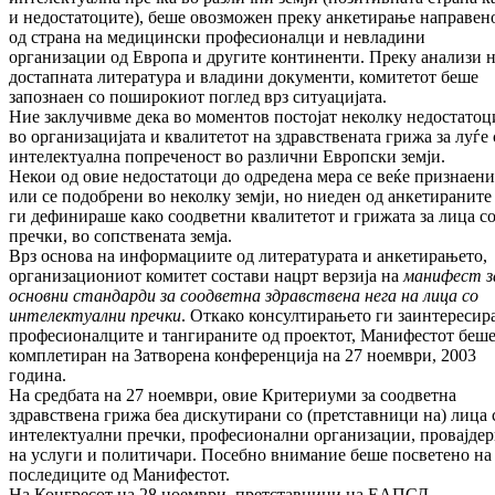
и недостатоците), беше овозможен преку анкетирање направен
од страна на медицински професионалци и невладини
организации од Европа и другите континенти. Преку анализи 
достапната литература и владини документи, комитетот беше
запознаен со поширокиот поглед врз ситуацијата.
Ние заклучивме дека во моментов постојат неколку недостатоц
во организацијата и квалитетот на здравствената грижа за луѓе 
интелектуална попреченост во различни Европски земји.
Некои од овие недостатоци до одредена мера се веќе признаени
или се подобрени во неколку земји, но ниеден од анкетираните
ги дефинираше како соодветни квалитетот и грижата за лица с
пречки, во сопствената земја.
Врз основа на информациите од литературата и анкетирањето,
организациониот комитет состави нацрт верзија на
манифест з
основни стандарди за соодветна здравствена нега на лица со
интелектуални пречки
. Откако консултирањето ги заинтересир
професионалците и тангираните од проектот, Манифестот беш
комплетиран на Затворена конференција на 27 ноември, 2003
година.
На средбата на 27 ноември, овие Критериуми за соодветна
здравствена грижа беа дискутирани со (претставници на) лица 
интелектуални пречки, професионални организации, провајде
на услуги и политичари. Посебно внимание беше посветено на
последиците од Манифестот.
На Конгресот на 28 ноември, претставници на ЕАПСД