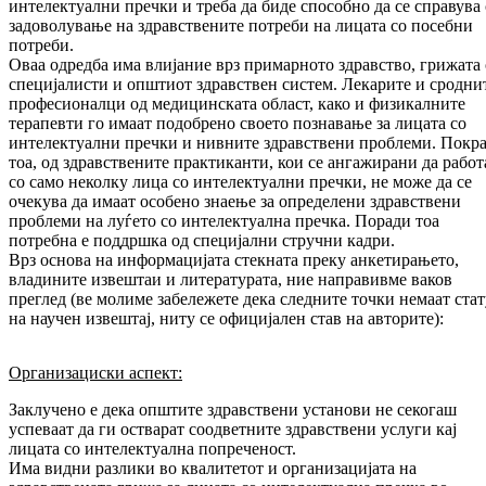
интелектуални пречки и треба да биде способно да се справува 
задоволување на здравствените потреби на лицата со посебни
потреби.
Оваа одредба има влијание врз примарното здравство, грижата
специјалисти и општиот здравствен систем. Лекарите и сродни
професионалци од медицинската област, како и физикалните
терапевти го имаат подобрено своето познавање за лицата со
интелектуални пречки и нивните здравствени проблеми. Покра
тоа, од здравствените практиканти, кои се ангажирани да работ
со само неколку лица со интелектуални пречки, не може да се
очекува да имаат особено знаење за определени здравствени
проблеми на луѓето со интелектуална пречка. Поради тоа
потребна е поддршка од специјални стручни кадри.
Врз основа на информацијата стекната преку анкетирањето,
владините извештаи и литературата, ние направивме ваков
преглед (ве молиме забележете дека следните точки немаат стат
на научен извештај, ниту се официјален став на авторите):
Организациски аспект:
Заклучено е дека општите здравствени установи не секогаш
успеваат да ги остварат соодветните здравствени услуги кај
лицата со интелектуална попреченост.
Има видни разлики во квалитетот и организацијата на