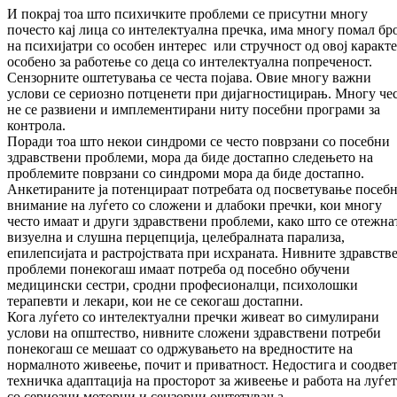
И покрај тоа што психичките проблеми се присутни многу
почесто кај лица со интелектуална пречка, има многу помал бро
на психијатри со особен интерес или стручност од овој каракте
особено за работење со деца со интелектуална попреченост.
Сензорните оштетувања се честа појава. Овие многу важни
услови се сериозно потценети при дијагностицирањ. Многу че
не се развиени и имплементирани ниту посебни програми за
контрола.
Поради тоа што некои синдроми се често поврзани со посебни
здравствени проблеми, мора да биде достапно следењето на
проблемите поврзани со синдроми мора да биде достапно.
Анкетираните ја потенцираат потребата од посветување посеб
внимание на луѓето со сложени и длабоки пречки, кои многу
често имаат и други здравствени проблеми, како што се отежна
визуелна и слушна перцепција, целебралната парализа,
епилепсијата и растројствата при исхраната. Нивните здравств
проблеми понекогаш имаат потреба од посебно обучени
медицински сестри, сродни професионалци, психолошки
терапевти и лекари, кои не се секогаш достапни.
Кога луѓето со интелектуални пречки живеат во симулирани
услови на општество, нивните сложени здравствени потреби
понекогаш се мешаат со одржувањето на вредностите на
нормалното живеење, почит и приватност. Недостига и соодве
техничка адаптација на просторот за живеење и работа на луѓе
со сериозни моторни и сензорни оштетувања.