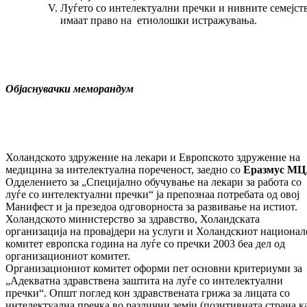
Луѓето со интелектуални пречки и нивните семејст
имаат право на етиолошки истражувања.
Објаснувачки меморандум
Холандското здружение на лекари и Европското здружение на
медицина за интелектуална пореченост, заедно со
Еразмус МЦ
Одделението за „Специјално обучување на лекари за работа со
луѓе со интелектуални пречки“ ја препознаа потребата од овој
Манифест и ја презедоа одговорноста за развивање на истиот.
Холандското министерство за здравство, Холандската
организација на провајдери на услуги и Холандскиот национал
комитет европска година на луѓе со пречки 2003 беа дел од
организациониот комитет.
Организациониот комитет оформи пет основни критериуми за
„Адекватна здравствена заштита на луѓе со интелектуални
пречки“. Општ поглед кон здравствената грижа за лицата со
интелектуална пречка во различни земји (позитивната страна к