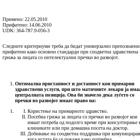
Примено: 22.05.2010
Прифатено: 14.06.2010
UDK: 364-787.9-056-3
Следните критериуми треба да бидат универзално препознаени
прифатени како основни стандарди при соодветна здравствена
грижа за лицата со интелектуални пречки во развојот.
Оптимална пристапност и достапност кон примарни
здравствени услуги, при што матичните лекари ја има
централната позиција. Ова би значело дека луѓето со
пречки во развојот имаат право на:
Користење на примарното здравство.
Посебна грижа за лицата со пречки во развојот кои
имаат потреба од подолго време при консултирање 
клиниките или при домашна посета на доктор.
Добивање на соодветна поддршка при комуницира
кога истата ќе се покаже како потребна.