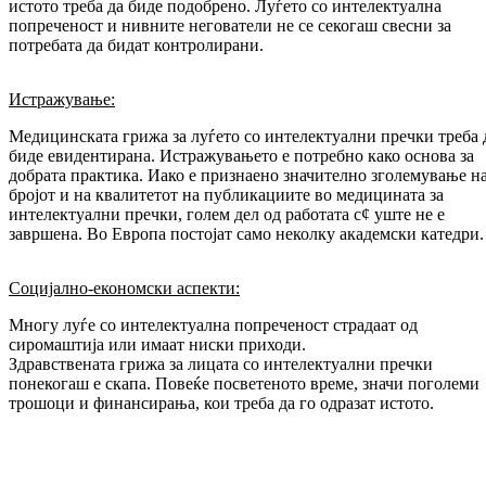
истото треба да биде подобрено. Луѓето со интелектуална
попреченост и нивните негователи не се секогаш свесни за
потребата да бидат контролирани.
Истражување:
Медицинската грижа за луѓето со интелектуални пречки треба 
биде евидентирана. Истражувањето е потребно како основа за
добрата практика. Иако е признаено значително зголемување н
бројот и на квалитетот на публикациите во медицината за
интелектуални пречки, голем дел од работата с¢ уште не е
завршена. Во Европа постојат само неколку академски катедри.
Социјално-економски аспекти:
Многу луѓе со интелектуална попреченост страдаат од
сиромаштија или имаат ниски приходи.
Здравствената грижа за лицата со интелектуални пречки
понекогаш е скапа. Повеќе посветеното време, значи поголеми
трошоци и финансирања, кои треба да го одразат истото.