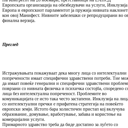
Европската организација на обезбедувачи на услуги, Инклузија
Европа и европскиот парламентот ја пружија нивната наклонет
кон овој Манифест. Нивните забелешки се репродуцирани во о
финална верзија.
Преглед
Истражувањата покажуваат дека многу лица со интелектуални
попречености имаат специфични здравствени потреби. Тие мо
да имаат повеќе генерални и специфични здравствени проблем
поврзани со нивната физичка и психичка состојба, споредено с
лица без интелектуална попреченост. Проблемите во
комуникацијата се исто така често застапени. Инклузија на лиц
со интелектуални пречки е прифатена стратегија на повеќето
европски земји. Истото бара холистичен пристап кој вклучува
образование, домување, вработување, забава и користење на
комерцијални услуги.
Примарното здравство треба да биде достапно за луѓето со