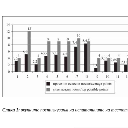
Слика 1
:
вкупните постиг
ну
ва
ња на испитаниците на тестот