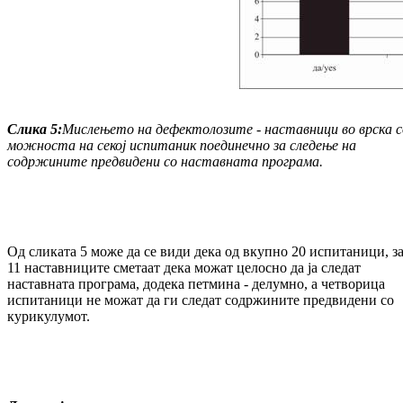
Слика
5:
Мислењето на дефектолозите - настав
ници во врска 
можноста на секој испи
таник поединечно за следење на
содржините предвидени со наставната програма.
Од сликата 5 може да се види дека од вкупно 20 испитаници, з
11 наставниците сметаат дека можат целосно да ја следат
наставната програма, додека петмина - делумно, а четворица
испитаници не можат да ги следат содржините предвидени со
курикулумот.