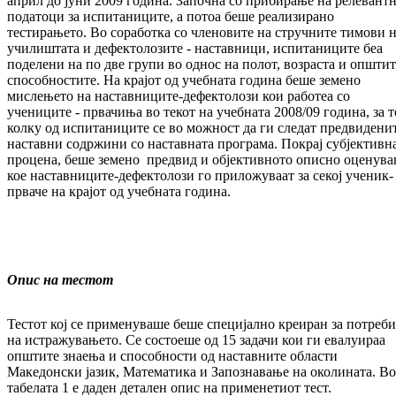
април до јуни 2009 година. Започна со прибирање на релевант
податоци за испитаниците, а потоа беше реализирано
тестирањето. Во соработка со членовите на стручните тимови 
училиштата и дефектолозите - наставници, испитаниците беа
поделени на по две групи во однос на полот, возраста и општит
способностите. На крајот од учебната година беше земено
мислењето на наставниците-дефектолози кои работеа со
учениците - првачиња во текот на учебната 2008/09 година, за т
колку од испитаниците се во можност да ги следат предвидени
наставни содржини со наставната програма. Покрај субјективн
процена, беше земено предвид и објективното описно оценув
кое наставниците-дефектолози го приложуваат за секој ученик-
прваче на крајот од учебната година.
Опис на тестот
Тестот кој се применуваше беше специјално креиран за потреби
на истражувањето. Се состоеше од 15 задачи кои ги евалуираа
општите знаења и способности од наставните области
Македонски јазик, Математика и Запознавање на околината. Во
табелата 1 е даден детален опис на применетиот тест.