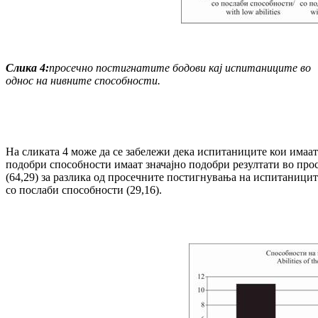
Слика
4:
просечно постигнатите бодови кај испи
таниците во
однос на нивните спосо
бности.
На сликата 4 може да се забележи дека испитаниците кои имаат
подобри способности имаат значајно подобри резултати во про
(64,29) за разлика од просечните постигнувања на испитаницит
со послаби способности (29,16).