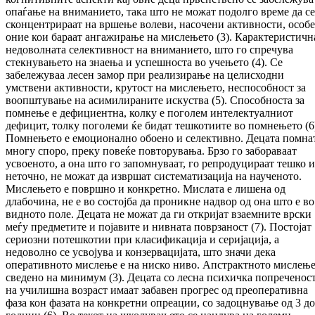
опаѓање на вниманието, така што не можат подолго време да се
сконцентрираат на вршење волеви, насочени активности, особ
оние кои бараат ангажирање на мислењето (3). Карактеристичн
недоволната селективност на вниманието, што го спречува
стекнувањето на знаења и успешноста во учењето (4). Се
забележуваа лесен замор при реализирање на целисходни
умствени активности, крутост на мислењето, неспособност за
воопштување на асимилираните искуства (5). Способноста за
помнење е дефициентна, колку е поголем интелектуалниот
дефицит, толку поголеми ќе бидат тешкотиите во помнењето (6
Помнењето е емоционално обоено и селективно. Децата помна
многу споро, преку повеќе повторувања. Брзо го забораваат
усвоеното, а она што го запомнуваат, го репродуцираат тешко и
неточно, не можат да извршат систематизација на наученото.
Мислењето е површно и конкретно. Мислата е лишена од
длабочина, не е во состојба да проникне надвор од она што е во
видното поле. Децата не можат да ги откријат взаемните врски
меѓу предметите и појавите и нивната поврзаност (7). Постојат
сериозни потешкотии при класификација и серијација, а
недоволно се усвојува и конзервацијата, што значи дека
оперативното мислење е на ниско ниво. Апстрактното мислење
сведено на минимум (3). Децата со лесна психичка попреченос
на училишна возраст имаат забавен прогрес од преоперативна
фаза кон фазата на конкретни опреации, со задоцнување од 3 до