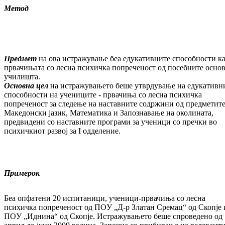
Метод
Предмет
на ова истражување беа едукативните способности ка
првачињата со лесна психичка попреченост од посебните осно
училишта.
Основна цел
на истражувањето беше утврдување на едукативн
способности на учениците - првачиња со лесна психичка
попреченост за следење на наставните содржини од предметит
Македонски јазик, Математика и Запознавање на околината,
предвидени со наставните програми за ученици со пречки во
психичкиот развој за I одделение.
Примерок
Беа опфатени 20 испитаници, ученици-првачиња со лесна
психичка попреченост од ПOУ „Д-р Златан Сремац“ од Скопје 
ПOУ „Иднина“ од Скопје. Истражувањето беше спроведено од