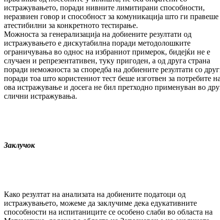
истражувањето, поради нивните лимитирани способности,
неразвиен говор и способност за комуникација што ги правеше
атестибилни за конкретното тестирање.
Можноста за генерализација на добиените резултати од
истражувањето е дискутабилна поради методолошките
ограничувања во однос на избраниот примерок, бидејќи не е
случаен и репрезентативен, туку пригоден, а од друга страна
поради неможноста за споредба на добиените резултати со друг
поради тоа што користениот тест беше изготвен за потребите н
ова истражување и досега не бил претходно применуван во др
слични истражувања.
Заклучок
Како резултат на анализата на добиените податоци од
истражувањето, можеме да заклучиме дека едукативните
способности на испитаниците се особено слаби во областа на