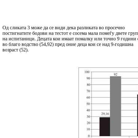
Од сликата 3 може да се види дека разликата во просечно
постигнатите бодови на тестот е сосема мала помеѓу двете гру
на испитаници. Децата кои имаат помалку или точно 9 години 
во благо водство (54,92) пред оние деца кои се над 9-годишна
возраст (52).