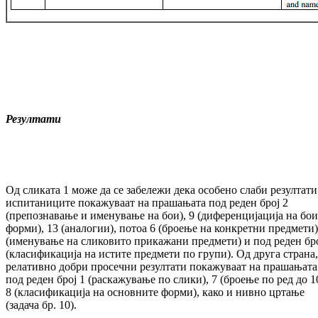
Резултати
Од сликата 1 може да се забележи дека особено слаби резултати
испитаниците покажуваат на прашањата под реден број 2
(препознавање и именување на бои), 9 (диференцијација на бои
форми), 13 (аналогии), потоа 6 (броење на конкретни предмети)
(именување на сликовито прикажани предмети) и под реден бро
(класификација на истите предмети по групи). Од друга страна,
релативно добри просечни резултати покажуваат на прашањата
под реден број 1 (раскажување по слики), 7 (броење по ред до 1
8 (класификација на основните форми), како и нивно цртање
(задача бр. 10).