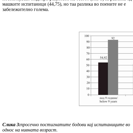
машките испитаници (44,75), но таа разлика во поените не е
забележително голема.
Слика
3:
просечно постигнатите бодови кај испитаниците во
однос на нивната возраст.