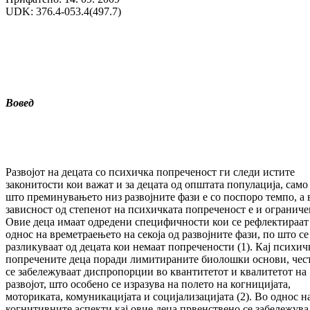
UDK: 376.4-053.4(497.7)
Вовед
Развојот на децата со психичка попреченост ги следи истите
законитости кои важат и за децата од општата популација, само
што преминувањето низ развојните фази е со поспоро темпо, а 
зависност од степенот на психичката попреченост е и ограниче
Овие деца имаат одредени специфичности кои се рефлектираат
однос на времетраењето на секоја од развојните фази, по што се
разликуваат од децата кои немаат попречености (1). Кај психич
попречените деца поради лимитираните биолошки основи, чес
се забележуваат диспропорции во квантитетот и квалитетот на
развојот, што осoбeно се изразува на полето на когницијата,
моториката, комуникацијата и социјализацијата (2). Во однос н
когнитивните аспекти кај овие деца првенствено се забележува