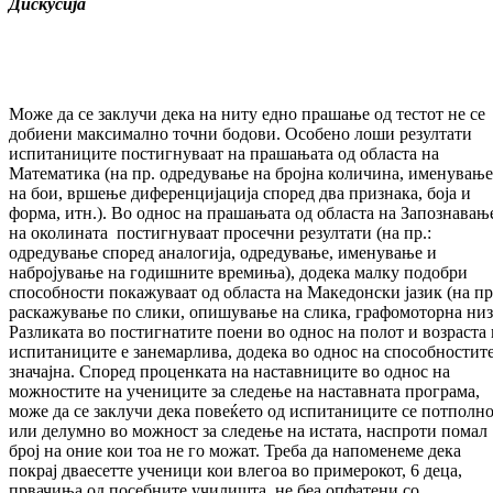
Дискусија
Може да се заклучи дека на ниту едно прашање од тестот не се
добиени максимално точни бодови. Особено лоши резултати
испитаниците постигнуваат на прашањата од областа на
Математика (на пр. одредување на бројна количина, именување
на бои, вршење диференцијација според два признака, боја и
форма, итн.). Во однос на прашањата од областа на Запознавањ
на околината постигнуваат просечни резултати (на пр.:
одредување според аналогија, одредување, именување и
набројување на годишните времиња), додека малку подобри
способности покажуваат од областа на Македонски јазик (на пр
раскажување по слики, опишување на слика, графомоторна низ
Разликата во постигнатите поени во однос на полот и возраста 
испитаниците е занемарлива, додека во однос на способностите
значајна. Според проценката на наставниците во однос на
можностите на учениците за следење на наставната програма,
може да се заклучи дека повеќето од испитаниците се потполн
или делумно во можност за следење на истата, наспроти помал
број на оние кои тоа не го можат. Треба да напоменеме дека
покрај дваесетте ученици кои влегоа во примерокот, 6 деца,
првачиња од посебните училишта, не беа опфатени со