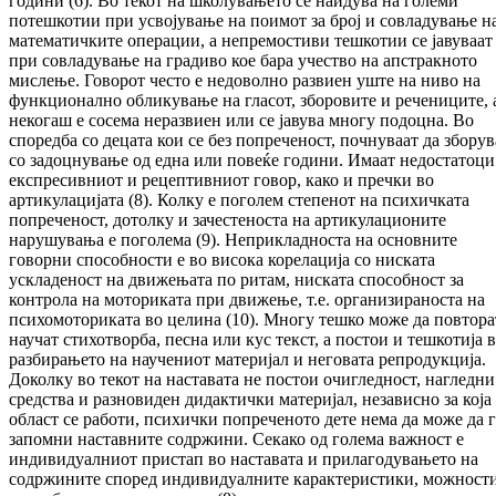
години (6). Во текот на школувањето се наидува на големи
потешкотии при усвојување на поимот за број и совладување н
математичките операции, а непремостиви тешкотии се јавуваат
при совладување на градиво кое бара учество на апстракното
мислење. Говорот често
е недоволно развиен уште на ниво на
функционално обликување на гласот, зборовите и речениците, 
некогаш е сосема неразвиен или се јавува многу подоцна. Во
споредба со децата кои се без попреченост, почнуваат да зборув
со задоцнување од една или повеќе години. Имаат недостатоци
експресивниот и рецептивниот говор, како и пречки во
артикулацијата (8). Колку е поголем степенот на психичката
попреченост, дотолку и зачестеноста на артикулационите
нарушувања е поголема (9). Неприкладноста на основните
говорни способности е во висока корелација со ниската
ускладеност на движењата по ритам, ниската способност за
контрола на моториката при движење, т.е. организираноста на
психомоториката во целина (10). Многу тешко може да повтора
научат стихотворба, песна или кус текст, а постои и тешкотија 
разбирањето на научениот материјал и неговата репродукција.
Доколку во текот на наставата не постои очигледност, нагледни
средства и разновиден дидактички материјал, независно за која
област се работи, психички попреченото дете нема да може да 
запомни наставните содржини. Секако од голема важност е
индивидуалниот пристап во наставата и прилагодувањето на
содржините според индивидуалните карактеристики, можност