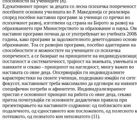
способности на учениците (8).
Едукативниот процес за децата со лесна психичка попреченост
посебните основни училишта во Р. Македонија се реализира
според посебни наставни програми за ученици со пречки во
психичкиот развој, изготвени од страна на Бирото за развој на
образованието при Министерството за образование и наука. Ов
наставни програми почнаа да се употребуваат во учебната 2008
година, како програми за задолжителното деветгодишно основ
образование. Тоа се развојни програми, посебно адаптирани на
способностите и можностите на учениците со психичка
попреченост, а се базираат на принципите на индивидуализациј
постапност и систематичност, трајност на знаењата, умеењата и
навиките и секако - принципот на нагледност, многу важен во
наставата со овие деца. Опсервирајќи ги индивидуалните
карактеристики на своите ученици, подеднакво имајќи ги сите
фокусот, наставникот треба максимално да одговори на нивнит
специфични потреби и афинитети. Индивидуализираниот
пристап е основниот принцип на работа со овие деца, секако
притоа почитувајќи ги основните дидактички правила при
презентирањето на наставните содржини: од поблиското кон
подалечното, од едноставното кон посложеното, од полесното 
потешкото, од познатото кон непознатото (11).