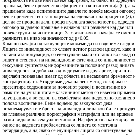
поврзаноста на две или повеќе варијабли, во однос на одредени
прашања, беше применет коефициент на контингенција (C), а к
прашањата каде испитаниците давале по повеќе можни одгово
беше применет тест за проценка на еднаквост на проценти (z), 
цел да се процени дали процентуалната застапеност на одреден
одговор за дадено прашање е еднаков или различен кај две или
повеќе групи на испитаници. За статистички значајна се смета
разликата на ниво на значаност од p<0,05.
Како позначајни од заклучоците можеме да ги издвоиме следни
Лицата со инвалидност го следат истиот развоен циклус, како 
останатата популација, со евентуални мали отстапки во склад с
видот и степенот на инвалидноста; сите лица со инвалидност с
сексуални суштества; информациите за половиот развој лицата
инвалидност ги добиваат од медиумите и другарите, при што
најслаби познавања имаат од областа на несаканата бременост 
контрацепцијата. Утврдивме дека најчест метод со кој им се
презентира содржината за половиот развој и воспитание во
рамките на училиштата е класичниот метод со извесна примена
илустрации, а во склоп на семејствата има недоволно застапено
полово воспитание. Беше дојдено до заклучокот дека
незанемарувачки е бројот на инвалидни лица кои биле принуд
на гледање различни порнографски материјали или на вршење
разни видови на сексуални чинови. Најафецирана категорија в
однос на дадената проблематика се лицата со ментална
ретардација, а наjслабо се едуцирани лицата со оштетување на