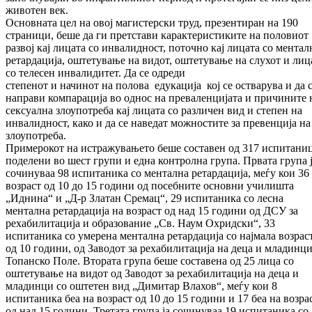
животен век.
Основната цел на овој магистерски труд, презентиран на 190
страници, беше да ги претстави карактеристиките на половиот
развој кај лицата со инвалидност, поточно кај лицата со ментал
ретардација, оштетување на видот, оштетување на слухот и лиц
со телесен инвалидитет. Да се одреди
степенот и начинот на полова едукација кој се остварува и да 
направи компарација во однос на преваленцијата и причините 
сексуална злоупотреба кај лицата со различен вид и степен на
инвалидност, како и да се наведат можностите за превенција на
злоупотреба.
Примерокот на истражувањето беше составен од 317 испитани
поделени во шест групи и една контролна група. Првата група 
сочинуваа 98 испитаника со ментална ретардација, меѓу кои 36
возраст од 10 до 15 години од посебните основни училишта
„Иднина“ и „Д-р Златан Сремац“, 29 испитаника со лесна
ментална ретардација на возраст од над 15 години од ДСУ за
рехабилитација и образование „Св. Наум Охридски“, 33
испитаника со умерена ментална ретардација со најмала возрас
од 10 години, од Заводот за рехабилитација на деца и младинци
Топанско Поле. Втората група беше составена од 25 лица со
оштетување на видот од Заводот за рехабилитација на деца и
младинци со оштетен вид „Димитар Влахов“, меѓу кои 8
испитаника беа на возраст од 10 до 15 години и 17 беа на возра
од над 15 години. Третата група ја сочинуваа 19 испитаника со