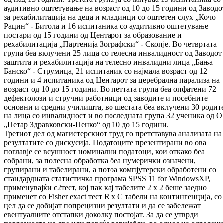
аудитивно оштетување на возраст од 10 до 15 години од Заводо
за рехабилитација на деца и младинци со оштетен слух „Кочо
Рацин“ - Битола и 16 испитаника со аудитивно оштетување
постари од 15 години од Центарот за образование и
рехабилитација „Партенија Зографски“ - Скопје. Во четвртата
група беа вклучени 25 лица со телесна инвалидност од Заводот 
заштита и рехабилитација на телесно инвалидни лица „Бања
Банско“ - Струмица, 21 испитаник со најмала возраст од 12
години и 4 испитаника од Центарот за церебрална парализа на
возраст од 10 до 15 години. Во петтата група беа опфатени 72
дефектолози и стручни работници од заводите и посебните
основни и средни училишта, во шестата беа вклучени 30 родит
на лица со инвалидност и во последната група 32 ученика од 
„Петар Здравковски-Пенко“ од 10 до 15 години.
Третиот дел од магистерскиот труд го претставува анализата на
резултатите со дискусија. Податоците презентирани во ова
поглавје се всушност номинални податоци, кои откако беа
собрани, за полесна обработка беа нумерички означени,
групирани и табелирани, а потоа компјутерски обработени со
стандардната статистичка програма SPSS 11 for WindowsXP,
применувајќи c2тест, кој пак кај табелите 2 x 2 беше заедно
применет со Fisher exact тест R x C табели на контингенција, со
цел да се добијат попрецизни резултати и да се забележат
евентуалните отстапки доколку постојат. За да се утврди