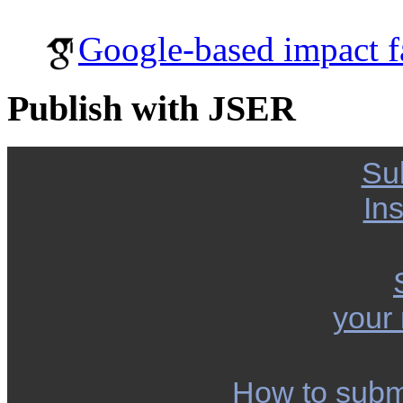
Google-based impact f
Publish with JSER
Su
Ins
your
How to subm