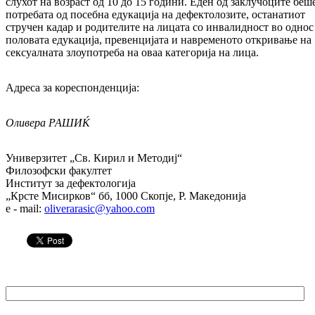
слухот на возраст од 10 до 15 години. Еден од заклучоците беш
потребата од посебна едукација на дефектолозите, останатиот
стручен кадар и родителите на лицата со инвалидност во однос
половата едукација, превенцијата и навременото откривање на
сексуалната злоупотреба на оваа категорија на лица.
Адреса за кореспонденција:
Оливера РАШИЌ
Универзитет „Св. Кирил и Методиј“
Филозофски факултет
Институт за дефектологија
„Крсте Мисирков“ бб, 1000 Скопје, Р. Македонија
e - mail:
oliverarasic@yahoo.com