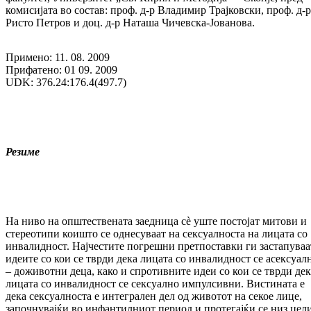
комисијата во состав: проф. д-р Владимир Трајковски, проф. д-р
Ристо Петров и доц. д-р Наташа Чичевска-Јованова.
Примено: 11. 08. 2009
Прифатено: 01 09. 2009
UDK: 376.24:176.4(497.7)
Резиме
На ниво на општествената заедница сè уште постојат митови и
стереотипи коишто се однесуваат на сексуалноста на лицата со
инвалидност. Најчестите погрешни претпоставки ги застапуваа
идеите со кои се тврди дека лицата со инвалидност се асексуал
– доживотни деца, како и спротивните идеи со кои се тврди дек
лицата со инвалидност се сексуално импулсивни. Вистината е
дека сексуалноста е интегрален дел од животот на секое лице,
започнувајќи во инфантилниот период и протегајќи се низ цел