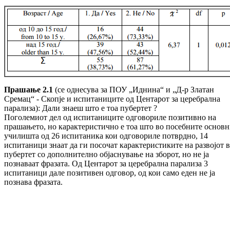
Прашање 2.1
(се однесува за ПОУ „Иднина“ и „Д-р Златан
Сремац“ - Скопје и испитаниците од Центарот за церебрална
парализа): Дали знаеш што е тоа пубертет ?
Поголемиот дел од испитаниците одговориле позитивно на
прашањето, но карактеристично е тоа што во посебните основ
училишта од 26 испитаника кои одговориле потврдно, 14
испитаници знаат да ги посочат карактеристиките на развојот 
пубертет со дополнително објаснување на зборот, но не ја
познаваат фразата. Од Центарот за церебрална парализа 3
испитаници дале позитивен одговор, од кои само еден не ја
познава фразата.