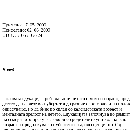
Примено: 17. 05. 2009
Прифатено: 02. 06. 2009
UDK: 37-055-056.24
Вовед
Половата едукација треба да започне што е можно порано, пред
детето да навлезе во пубертет и да развие свои модели на поло
однесување, но да биде во склад со календарската возраст и
менталната зрелост на детето. Едукацијата започнува во рамкит
на семејството преку разговори со родителите уште од најрана
возраст и продолжува во пубертетот и адолесценцијата. Од
непроценлива важност е родителите да ги согледаат своите ли