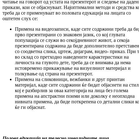
читање на говорот од устата на презентерот и следење на даден
прикази, кои се објаснуваат. Најоптимални методи и средства к
треба да се применуваат во половата едукација на лицата со
оштетен слух се:
Примена на видеозаписи, каде сите содржини треба да би
прво презентирани со знаковен јазик, со кој глувата
популација се служи во секојдневниот живот, а секоја
презентирана содржина да биде дополнително претставе
со соодветна слика, цртеж, дијаграм, видео- приказ. При 
во склад со претходно наведените карактеристики на
личноста на глувото дете, треба да се внимава да нема
истовремено прикажување на визуелниот материјал и
толкување од страна на презентерот.
Примена на сликовници, вежбанки и друг принтан
материјал, каде сите содржини ќе бидат објаснети на стил
кој е разбирлив за оваа категорија на лица без голема
примена на апстрактни поими или доколку е неопходна
нивната примена, да биде поткрепена со детални слики к
ќе ги објаснат.
Полова едукација на телесно инвалидните лица