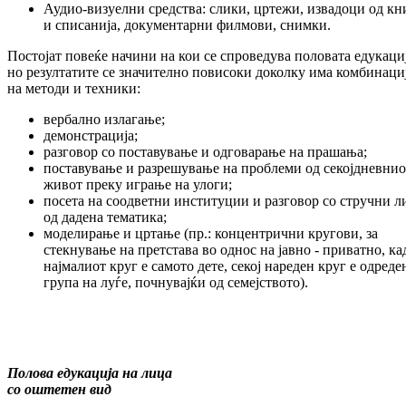
Аудио-визуелни средства: слики, цртежи, извадоци од кн
и списанија, документарни филмови, снимки.
Постојат повеќе начини на кои се спроведува половата едукациј
но резултатите се значително повисоки доколку има комбинаци
на методи и техники:
вербално излагање;
демонстрација;
разговор со поставување и одговарање на прашања;
поставување и разрешување на проблеми од секојдневнио
живот преку играње на улоги;
посета на соодветни институции и разговор со стручни л
од дадена тематика;
моделирање и цртање (пр.: концентрични кругови, за
стекнување на претстава во однос на јавно - приватно, ка
најмалиот круг е самото дете, секој нареден круг е одреде
група на луѓе, почнувајќи од семејството).
Полова едукација на лица
со оштетен вид