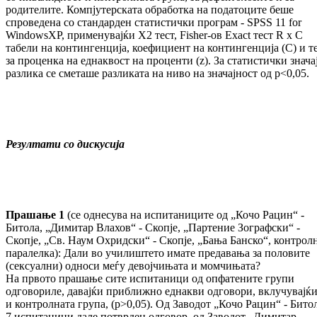
родителите. Компјутерската обработка на податоците беше
спроведена со стандарден статистички програм - SPSS 11 for
WindowsXP, применувајќи X2 тест, Fisher-ов Exact тест R x C
табели на контингенција, коефициент на контингенција (C) и т
за проценка на еднаквост на проценти (z). За статистички знача
разлика се сметаше разликата на ниво на значајност од p<0,05.
Резултати со дискусија
Прашање 1
(се однесува на испитаниците од „Кочо Рацин“ -
Битола, „Димитар Влахов“ - Скопје, „Партение Зографски“ -
Скопје, „Св. Наум Охридски“ - Скопје, „Бања Банско“, контрол
паралелка):
Дали во училиштето имате предавања за половите
(сексуални) односи меѓу девојчињата и момчињата?
На првото прашање сите испитаници од опфатените групи
одговориле, давајќи приближно еднакви одговори, вклучувајќи
и контролната група, (p>0,05). Од Заводот „Кочо Рацин“ - Бито
7 испитаници дале потврден одговор, од Заводот „Димитар