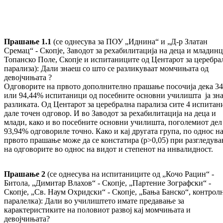
Прашање 1.1
(се однесува за ПОУ „Иднина“ и „Д-р Златан
Сремац“ - Скопје, Заводот за рехабилитација на деца и младинц
Топанско Поле, Скопје и испитаниците од Центарот за церебра
парализа): Дали знаеш со што се разликуваат момчињата од
девојчињата ?
Одговорите на првото дополнително прашање посочија дека 34
или 94,44% испитаници од посебните основни училишта ја зна
разликата. Од Центарот за церебрална парализа сите 4 испитан
дале точен одговор. И во Заводот за рехабилитација на деца и
млади, како и во посебните основни училишта, поголемиот дел 
93,94% одговориле точно. Како и кај другата група, по однос н
првото прашање може да се констатира (p>0,05) при разгледув
на одговорите во однос на видот и степенот на инвалидност.
Прашање 2
(се однесува на испитаниците од „Кочо Рацин“ -
Битола, „Димитар Влахов“ - Скопје, „Партение Зографски“ -
Скопје, „Св. Наум Охридски“ - Скопје, „Бања Банско“, контрол
паралелка): Дали во училиштето имате предавање за
карактеристиките на половиот развој кај момчињата и
девојчињата?