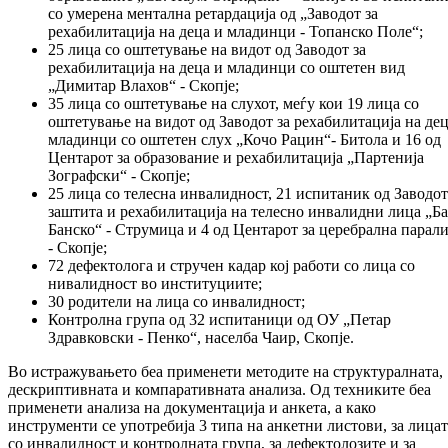
со умерена ментална ретардација од „Заводот за
рехабилитација на деца и младинци - Топанско Поле“;
25 лица со оштетување на видот од Заводот за
рехабилитација на деца и младинци со оштетен вид
„Димитар Влахов“ - Скопје;
35 лица со оштетување на слухот, меѓу кои 19 лица со
оштетување на видот од Заводот за рехабилитација на дец
младинци со оштетен слух „Кочо Рацин“- Битола и 16 од
Центарот за образование и рехабилитација „Партенија
Зографски“ - Скопје;
25 лица со телесна инвалидност, 21 испитаник од Заводот
заштита и рехабилитација на телесно инвалидни лица „Б
Банско“ - Струмица и 4 од Центарот за церебрална парали
- Скопје;
72 дефектолога и стручен кадар кој работи со лица со
нивалидност во институциите;
30 родители на лица со инвалидност;
Контролна група од 32 испитаници од ОУ „Петар
Здравковски - Пенко“, населба Чаир, Скопје.
Во истражувањето беа применети методите на структуралната,
дескриптивната и компаративната анализа. Од техниките беа
применети анализа на документација и анкета, а како
инструменти се употребија 3 типа на анкетни листови, за лицат
со инвалидност и контролната група, за дефектолозите и за