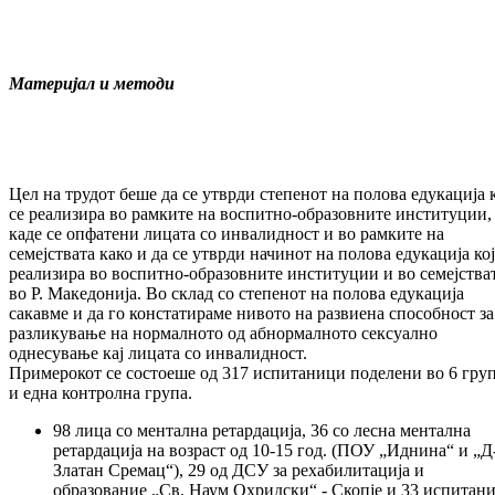
Материјал и методи
Цел на трудот беше да се утврди степенот на полова едукација к
се реализира во рамките на воспитно-образовните институции,
каде се опфатени лицата со инвалидност и во рамките на
семејствата како и да се утврди начинот на полова едукација кој
реализира во воспитно-образовните институции и во семејства
во Р. Македонија. Во склад со степенот на полова едукација
сакавме и да го констатираме нивото на развиена способност за
разликување на нормалното од абнормалното сексуално
однесување кај лицата со инвалидност.
Примерокот се состоеше од 317 испитаници поделени во 6 гру
и една контролна група.
98 лица со ментална ретардација, 36 со лесна ментална
ретардација на возраст од 10-15 год. (ПОУ „Иднина“ и „Д
Златан Сремац“), 29 од ДСУ за рехабилитација и
образование „Св. Наум Охридски“ - Скопје и 33 испитан