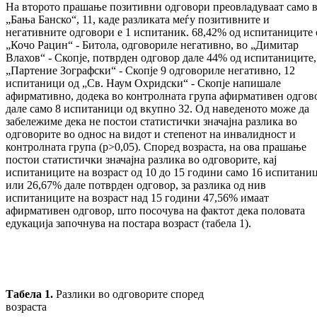
На второто прашање позитивни одговори преовладуваат само 
„Бања Банско“, 11, каде разликата меѓу позитивните и
негативните одговори е 1 испитаник. 68,42% од испитаниците 
„Кочо Рацин“ - Битола, одговориле негативно, во „Димитар
Влахов“ - Скопје, потврден одговор дале 44% од испитаниците,
„Партение Зографски“ - Скопје 9 одговориле негативно, 12
испитаници од „Св. Наум Охридски“ - Скопје напишале
афирмативно, додека во контролната група афирмативен одгов
дале само 8 испитаници од вкупно 32. Од наведеното може да
зaбележиме дека не постои статистички значајна разлика во
одговорите во однос на видот и степенот на инвалидност и
контролната група (p>0,05). Според возраста, на ова прашање
постои статистички значајна разлика во одговорите, кај
испитаниците на возраст од 10 до 15 години само 16 испитани
или 26,67% дале потврден одговор, за разлика од нив
испитаниците на возраст над 15 години 47,56% имаат
афирмативен одговор, што посочува на фактот дека половата
едукација започнува на постара возраст (табела 1).
Табела 1.
Разлики во одговорите според
возраста