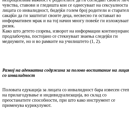
чувства, ставови и гледишта кои се однесуваат на сексуалноста
лицата со инвалидност, бидејќи голем број родители и старател
сакајќи да ги заштитат своите деца, несвесно ги оставаат во
информативен мрак и на тој начин многу повеќе ги изложуваат
ризик.
Како што детето созрева, изворот на информации континуирано
продлабочува, постојано се стекнуваат знаења следејќи ги
медиумите, но и во рамките на училиштето (1, 2).
Развој на адекватна содржина за полово воспитание на лиц
со инвалидност
Половата едукација за лицата со инвалидност бара извесен сте
на прилагодување и индивидуализација, во склад со
преостанатите способности, при што како инструмент се
применува курикулумот.