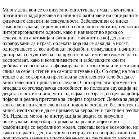
Многу деца кои се со визуелно оштетување имаат значителни
празнини и задоцнувања во нивното разбирање на социјалните
физичките аспекти на сексуалноста. Забележливи се ниско
самопочитување, сиромаштво на социјални вештини, тешкотии
интерперсоналните односи, како и наивност во врска со
сексуалната анатомија и функции. Начинот на кој децата се
охрабрувани да играат, облеката која им се дава да ја носат,
однесувањето за кое добиваат пофалби и стимулации, начинот 
допир кој го чувствуваат од другите и кој им е овозможен да го
воспостават, како и комплиментите и забелешките кои ги
добиваат, се основата за формирање на позитивна или негатив
слика за себе и степен на самопочитување (8). Со оглед на тоа 
тешко е да се формира претстава за сопственото тело без да се
види телесниот приказ во огледало, Corn предлага примена на
огледала со зголемувачка способност, во половата едукација на
децата со оштетен вид, уште од најмала возраст, со цел да добиј
појасна и реална претстава за својата појавност. Додека за деца
кои се конгенитално слепи или подоцна останати без остаток н
видот, неопходно е да се применува вербален и тактилен feedba
(9). Идеален метод на инструкција за децата со визуелно
оштетување подразбира примена на реални објекти во
комбинација со вербалниот модел, секогаш кога е возможно, но
како што растат децата станува непријатно и неприфатливо од
пошироката заедница употребувањето на тактилниот метод за