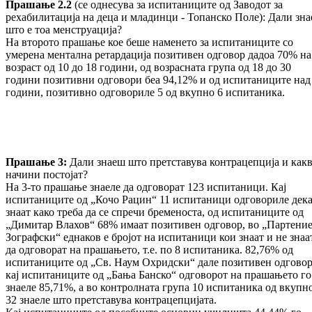
Прашање 2.2
(се однесува за испитаниците од Заводот за
рехабилитација на деца и младинци - Топанско Поле): Дали зн
што е тоа менструација?
На второто прашање кое беше наменето за испитаниците со
умерена ментална ретардација позитивен одговор дадоа 70% на
возраст од 10 до 18 години, од возрасната група од 18 до 30
години позитивни одговори беа 94,12% и од испитаниците над
години, позитивно одговориле 5 од вкупно 6 испитаника.
Прашање 3:
Дали знаеш што претставува контрацепција и как
начини постојат?
На 3-то прашање знаеле да одговорат 123 испитаници. Кај
испитаниците од „Кочо Рацин“ 11 испитаници одговориле дек
знаат како треба да се спречи бременоста, од испитаниците од
„Димитар Влахов“ 68% имаат позитивен одговор, во „Партени
Зографски“ еднаков е бројот на испитаници кои знаат и не знаа
да одговорат на прашањето, т.е. по 8 испитаника. 82,76% од
испитаниците од „Св. Наум Охридски“ дале позитивен одговор
кај испитаниците од „Бања Банско“ одговорот на прашањето го
знаеле 85,71%, а во контролната група 10 испитаника од вкупн
32 знаеле што претставува контрацепцијата.