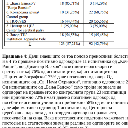
Прашање 4:
Дали знаеш што се тоа полово преносливи болест
На 4-то прашање позитивно одговориле 11 испитаника од „Коч
Рацин“, во „Димитар Влахов“ позитивните одговори се
сретнуваат кај 76% од испитаниците, кај испитаниците од
„Партение Зографски“ 75% дале позитивен одговор. Од
испитаниците од „Св. Наум Охридски“, потврдно одговориле 2
Од испитаниците од „Бања Банско“ само тројца не знаеле да
одговорат на прашањето; во контролната група 23 испитаници
или приближно 72% имаат дадено позитивен одговор; од
посебните основни училишта приближно 58% од испитаницит
дале афирмативен одговор; 1 испитаник од Центарот за
церебрална парализа дал потврден одговор на прашањето,
посочувајќи на сида. Вака претставените податоци укажуваат н
постоење на статистички значајна разлика во одговорите во од