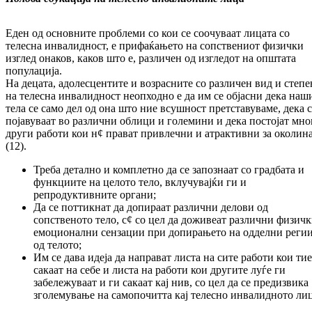
Еден од основните проблеми со кои се соочуваат лицата со
телесна инвалидност, е прифаќањето на сопствениот физички
изглед онаков, каков што е, различен од изгледот на општата
популација.
На децата, адолесцентите и возрасните со различен вид и степе
на телесна инвалидност неопходно е да им се објасни дека наш
тела се само дел од она што ние всушност претставуваме, дека с
појавуваат во различни облици и големини и дека постојат мно
други работи кои н¢ прават привлечни и атрактивни за околин
(12).
Треба детално и комплетно да се запознаат со градбата и
функциите на целото тело, вклучувајќи ги и
репродуктивните органи;
Да се поттикнат да допираат различни делови од
сопственото тело, с¢ со цел да доживеат различни физичк
емоционални сензации при допирањето на одделни реги
од телото;
Им се дава идеја да направат листа на сите работи кои тие
сакаат на себе и листа на работи кои другите луѓе ги
забележуваат и ги сакаат кај нив, со цел да се предизвика
зголемување на самопочитта кај телесно инвалидното лиц