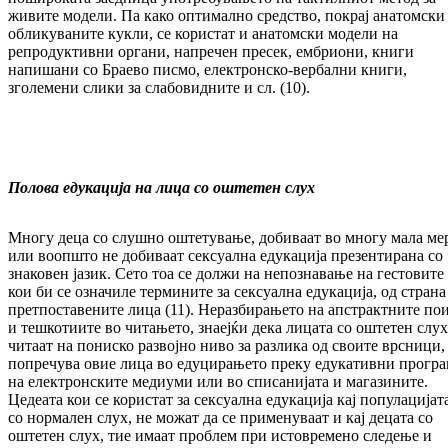
живите модели. Па како оптимално средство, покрај анатомски
обликуваните кукли, се користат и анатомски модели на
репродуктивни органи, напречен пресек, ембриони, книги
напишани со Браево писмо, електронско-вербални книги,
зголемени слики за слабовидните и сл. (10).
Полова едукација на лица со оштетен слух
Многу деца со слушно оштетување, добиваат во многу мала ме
или воопшто не добиваат сексуална едукација презентирана со
знаковен јазик. Сето тоа се должи на непознавање на гестовите
кои би се означиле термините за сексуална едукација, од страна
претпоставените лица (11). Неразбирањето на апстрактните по
и тешкотиите во читањето, знаејќи дека лицата со оштетен слух
читаат на пониско развојно ниво за разлика од своите врсници,
попречува овие лица во едуцирањето преку едукативни прогр
на електронските медиуми или во списанијата и магазините.
Цедеата кои се користат за сексуална едукација кај популацијат
со нормален слух, не можат да се применуваат и кај децата со
оштетен слух, тие имаат проблем при истовремено следење и