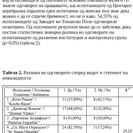
Кај испитаниците од посебните основни училишта 44,44% го
знаеле одговорот на прашањето, кај испитаниците од Центарот 
церебрална парализа еден испитаник од женски пол знае дека
можно е да се спречи бременост, но не и како. 54,55% од
испитаниците од Заводот во Топанско Поле одговориле
позитивно. Од посочените резултати може да се забележи дека
постои статистички значајна разлика во одговорите на
испитаниците од различни институции и контролната група
(p<0,05) (табела 2).
Табела 2.
Разлики во одговорите според видот и степенот на
инвалидноста