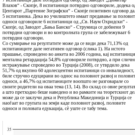
Влахов“ - Скопје, 8 испитаници потврдно одговориле, додека о
Центарот „Партение Зографски“ - Скопје позитивен одговор да
5 испитаника. Дека во училиштето имаат предавање за половит
односи одговориле 6 испитаници од „Св. Наум Охридски“ -
Скопје, од Заводот „Бања Банско“ - Струмица се добиени 9
потврдни одговори и во контролната група се забележуваат 6
потврдни одговори.
Со сумирање на резултатите може да се види дека 71,13% од
испитаниците дале негативен одговор (слика 1). На истото
прашање, спроведено во анкета во 2006 година, кај испитаници
ментална ретардација 54,8% одговориле потврдно, а при сличн
истражување спроведено во Турција (2008), се утврдило дека
51,7% од вкупно 60 адолесцентни испитаници со инвалидност,
биле стручно едуцирани во однос на половиот развој и полови
односи, а 46,7% од испитаниците воопшто не разговарале со
своите родители на оваа тема (13, 14). Во склад со овие резулта
а што претходно беше наведено и во рамките на теоретскиот де
може да се заклучи дека и Република Македонија и Турција се
наоѓаат во групата на земји каде половиот развој, половите
односи и половата едукација, сè уште се табу тема.