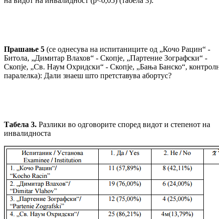
на видот на инвалидност (p<0,05) (табела 3).
Прашање 5
(се однесува на испитаниците од „Кочо Рацин“ -
Битола, „Димитар Влахов“ - Скопје, „Партение Зографски“ -
Скопје, „Св. Наум Охридски“ - Скопје, „Бања Банско“, контрол
паралелка): Дали знаеш што претставува абортус?
Табела 3.
Разлики во одговорите според видот и степенот на
инвалидноста