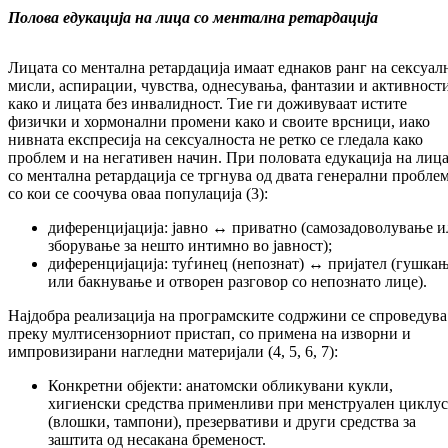
Полова едукација на лица со ментална ретардација
Лицата со ментална ретардација имаат еднаков ранг на сексуал
мисли, аспирации, чувства, однесувања, фантазии и активност
како и лицата без инвалидност. Тие ги доживуваат истите
физички и хормонални промени како и своите врсници, иако
нивната експресија на сексуалноста не ретко се гледала како
проблем и на негативен начин. При половата едукација на лиц
со ментална ретардација се тргнува од двата генерални пробле
со кои се соочува оваа популација (3):
диференцијација: јавно ↔ приватно (самозадоволување и
зборување за нешто интимно во јавност);
диференцијација: туѓинец (непознат) ↔ пријател (гушка
или бакнување и отворен разговор со непознато лице).
Најдобра реализација на програмските содржини се спроведува
преку мултисензорниот пристап, со примена на изворни и
импровизирани нагледни материјали (4, 5, 6, 7):
Конкретни објекти: анатомски обликувани кукли,
хигиенски средства применливи при менструален циклус
(влошки, тампони), презервативи и други средства за
заштита од несакана бременост.