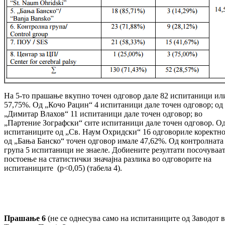
На 5-то прашање вкупно точен одговор дале 82 испитаници ил
57,75%. Од „Кочо Рацин“ 4 испитаници дале точен одговор; од
„Димитар Влахов“ 11 испитаници дале точен одговор; во
„Партение Зографски“ сите испитаници дале точен одговор. О
испитаниците од „Св. Наум Охридски“ 16 одговориле коректн
од „Бања Банско“ точен одговор имале 47,62%. Од контролната
група 5 испитаници не знаеле. Добиените резултати посочуваат
постоење на статистички значајна разлика во одговорите на
испитаниците (p<0,05) (табела 4).
Прашање 6
(не се однесува само на испитаниците од Заводот 