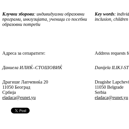
Клучни зборови
:
индивидуални образовни
Key words
: indiv
програми, инклузијата, ученици со посебни
inclusion, children 
образовни потреби
Адреса за сепаратите:
Address requests fo
Даниела
ИЛИ
Ќ
–
СТОШОВИ
Ќ
Danijela ILI
КЈ
-S
Драгише Лапчевиќа 20
Dragishe Lapchev
11050 Београд
11050 Belgrade
Србија
Serbia
eladaca@eunet.yu
eladaca@eunet.yu