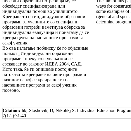
посебни образовни потреби да му се
The aim of this pa
обезбедат специјализирана или
ways for construct
индивидуална помош во училиштето.
some examples of
Креирањето на индивидуални образовни
(general and specia
програми за учениците со специјални
determine programs
образовни потреби наметнува обврска за
индивидуална евалуација и понатаму да се
креира целта на наставните програми за
секој ученик.
Во ова излагање поблиску ќе го објасниме
поимот „Индивидуални образовни
програми“ преку толкувања кои се
среќаваат во законот ИДЕА 2004, САД.
Исто така, ќе ги опишеме постојните
патокази за креирање на овие програми и
начинот на кој се креира целта на
наставните програми за секој ученик
посебно.
Citation:
Ilikj-Stoshovikj D, Nikolikj S. Individual Education Progr
7(1-2):31-40.