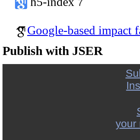
h5-index
7
Google-based impact f
Publish with JSER
Su
Ins
your