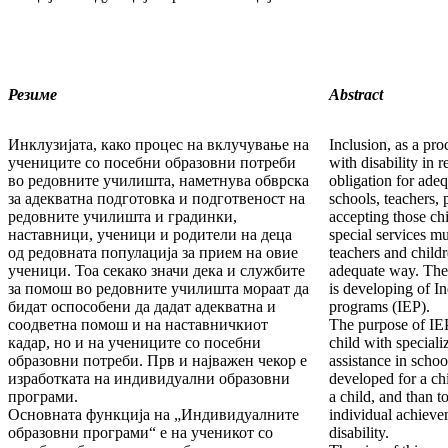
Резиме
Abstract
Инклузијата, како процес на вклучување на
Inclusion, as a pro
учениците со посебни образовни потреби
with disability in 
во редовните училишта, наметнува обврска
obligation for ade
за адекватна подготовка и подготвеност на
schools, teachers, 
редовните училишта и градинки,
accepting those chi
наставници, ученици и родители на деца
special services mu
од редовната популација за прием на овие
teachers and childr
ученици. Тоа секако значи дека и службите
adequate way. The 
за помош во редовните училишта мораат да
is developing of I
бидат оспособени да дадат адекватна и
programs (IEP).
соодветна помош и на наставничкиот
The purpose of IEP
кадар, но и на учениците со посебни
child with speciali
образовни потреби. Прв и најважен чекор е
assistance in schoo
изработката на индивидуални образовни
developed for a chi
програми.
a child, and than t
Основната функција на „Индивидуалните
individual achieve
образовни програми“ е на ученикот со
disability.