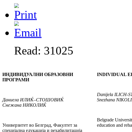
Read: 31025
ИНДИВИДУАЛНИ ОБРАЗОВНИ
INDIVIDUAL 
ПРОГРАМИ
Danijela
ILICH-
Даниела
ИЛИ
Ќ
–СТОШОВИ
Ќ
Snezhana
NIKOLI
Снежана
НИКОЛИ
Ќ
Belgrade Universit
Универзитет во Белград, Факултет за
education and rehab
специјална едукација и рехабилитација