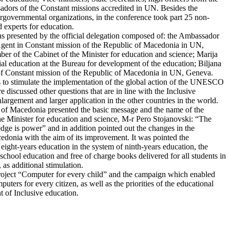
adors of the Constant missions accredited in UN. Besides the
ergovernmental organizations, in the conference took part 25 non-
 experts for education.
 presented by the official delegation composed of: the Ambassador
gent in Constant mission of the Republic of Macedonia in UN,
 of the Cabinet of the Minister for education and science; Marija
al education at the Bureau for development of the education; Biljana
 of Constant mission of the Republic of Macedonia in UN, Geneva.
 to stimulate the implementation of the global action of the UNESCO
 discussed other questions that are in line with the Inclusive
nlargement and larger application in the other countries in the world.
 of Macedonia presented the basic message and the name of the
 Minister for education and science, M-r Pero Stojanovski: “The
dge is power” and in addition pointed out the changes in the
edonia with the aim of its improvement. It was pointed the
 eight-years education in the system of ninth-years education, the
 school education and free of charge books delivered for all students in
as additional stimulation.
roject “Computer for every child” and the campaign which enabled
puters for every citizen, as well as the priorities of the educational
t of Inclusive education.