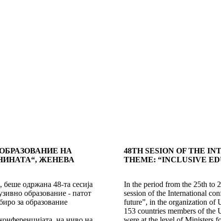
 ОБРАЗОВАНИЕ НА
48TH SESION OF THE 
НИНАТА“, ЖЕНЕВА
THEME: “INCLUSIVE E
 беше одржана 48-та се­сија
In the period from the 25th to
ивно обра­зо­ва­ние - патот
session of the International co
о за обра­зо­ва­ние
future”, in the organization 
153 countries members of the U
онференцијата, на ни­во на
were at the level of Ministers f