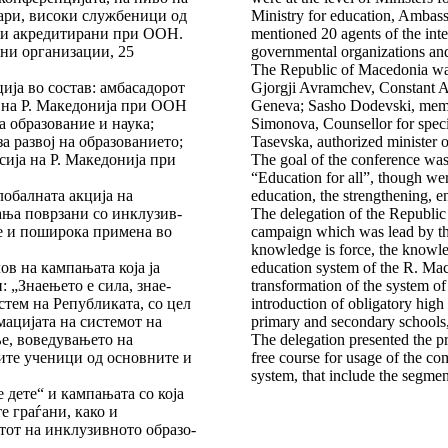
ри, високи служ­бе­ници од
Ministry for education, Ambass
ии акре­ди­тирани при ООН.
mentioned 20 agents of the int
ини организации, 25
governmental organizations and
The Republic of Macedonia was
ја во состав: амба­садо­рот
Gjorgji Avramchev, Constant A
а на Р. Македонија при ООН
Geneva; Sasho Dodevski, member
 образование и наука;
Simonova, Counsellor for speci
а развој на обра­зованието;
Tasevska, authorized minister
сија на Р. Македонија при
The goal of the conference was
“Education for all”, though were
лобалната акција на
education, the strengthening, e
ња поврзани со инклу­зив­
The delegation of the Republic
 и поширока при­ме­на во
campaign which was lead by the
knowledge is force, the knowle
в на кампањата ко­ја ја
education system of the R. Mac
 „Знаењето е сила, знае­
transformation of the system of
стем на Републиката, со цел
introduction of obligatory high
ацијата на сис­темот на
primary and secondary schools, 
е, воведувањето на
The delegation presented the p
ите ученици од основ­ните и
free course for usage of the com
system, that include the segmen
 дете“ и кампањата со ко­ја
е граѓани, како и
тот на инклузивното обра­зо­