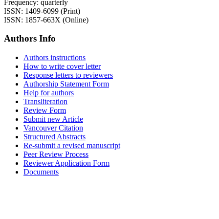
Frequency: quarterly
ISSN: 1409-6099 (Print)
ISSN: 1857-663X (Online)
Authors Info
Authors instructions
How to write cover letter
Response letters to reviewers
Authorship Statement Form
Help for authors
Transliteration
Review Form
Submit new Article
Vancouver Citation
Structured Abstracts
Re-submit a revised manuscript
Peer Review Process
Reviewer Application Form
Documents