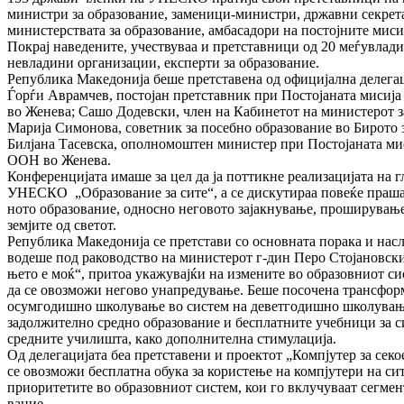
министри за образование, заменици-ми­нистри, државни секрета
министерствата за образование, амба­садори на постојните мис
Покрај наведените, учест­ву­ваа и претставници од 20 меѓувлад
невладини организации, екс­перти за образование.
Република Македонија беше претставена од офи­цијална делегаци
Ѓорѓи Аврамчев, постојан претставник при Постојаната мисиј
во Женева; Сашо Додевски, член на Кабинетот на министерот за
Марија Симонова, советник за по­себ­но образование во Бирото з
Билјана Тасевска, опол­но­мош­тен министер при Постојаната ми
ООН во Женева.
Конференцијата имаше за цел да ја поттикне реали­зацијата на г
УНЕСКО „Образование за сите“, а се диску­ти­раа повеќе праша
ното образование, односно неговото за­јак­нување, проширување
земјите од светот.
Република Македонија се претстави со основ­ната порака и насло
водеше под раководство на министерот г-дин Перо Стојановски:
њето е моќ“, притоа укажувајќи на изме­ни­те во образовниот си
да се овозможи негово унапредување. Бе­ше посочена трансформ
осумгодишно школување во систем на деветгодишно школувањ
задолжително средно образование и бес­плат­ните учебници за с
средните училишта, како допол­ни­телна стимулација.
Од делегацијата беа претставени и проектот „Компјутер за секое
се овозможи бесплатна обука за корис­те­ње на компјутери на сит
приоритетите во образовниот систем, кои го вклучуваат сегмен
вание.