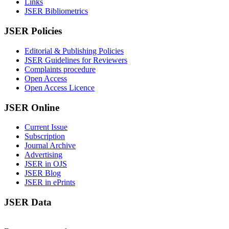
Links
JSER Bibliometrics
JSER Policies
Editorial & Publishing Policies
JSER Guidelines for Reviewers
Complaints procedure
Open Access
Open Access Licence
JSER Online
Current Issue
Subscription
Journal Archive
Advertising
JSER in OJS
JSER Blog
JSER in ePrints
JSER Data