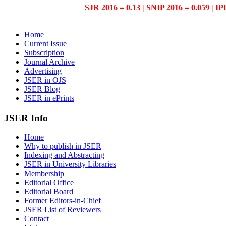
SJR 2016 = 0.13 | SNIP 2016 = 0.059 | IP
Home
Current Issue
Subscription
Journal Archive
Advertising
JSER in OJS
JSER Blog
JSER in ePrints
JSER Info
Home
Why to publish in JSER
Indexing and Abstracting
JSER in University Libraries
Membership
Editorial Office
Editorial Board
Former Editors-in-Chief
JSER List of Reviewers
Contact