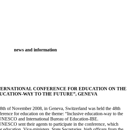
news and information
INTERNATIONAL CONFERENCE FOR EDUCATION ON THE
DUCATION-WAY TO THE FUTURE”, GENEVA
 28th of November 2008, in Geneva, Switzerland was held the 48th
nference for education on the theme: “Inclusive education-way to the
of UNESCO and International Bureau of Education-IBE.
NESCO sent their agents to participate in the conference, which
or education, Vice-ministers, State Secretaries, high officers from the