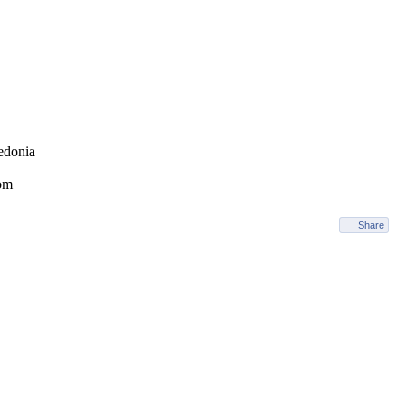
edonia
om
Share