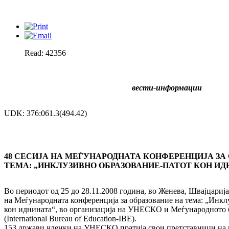
Read: 42356
вести-информации
UDK: 376:061.3(494.42)
48 СЕСИЈА НА МЕЃУНАРОДНАТА КОНФЕРЕНЦИЈА ЗА
ТЕМА: „ИНКЛУЗИВНО ОБРАЗОВАНИЕ-ПАТОТ КОН ИД
Во периодот од 25 до 28.11.2008 година, во Же­нева, Швајцарија,
на Меѓународната конференција за обра­зование на тема: „Инклуз
кон иднината“, во организација на УНЕСКО и Меѓународното бир
(International Bureau of Education-IBE).
153 држави членки на УНЕСКО пратија свои претставници на к