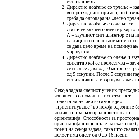
испи­т­а­ни­кот.
Директно доаѓање со трчање – ка
во прет­ходниот пример, но брзин
треба да од­го­вара на „лесно трча
Директно доаѓање со одење, со
статичен зву­чен ориентир кај точ
А – звучниот сиг­нализатор е на 
на лицето на ис­пи­та­ни­кот и сигн
се дава цело време на по­ми­нувањ
маршутата.
Директно доаѓање со одење и зву
ориен­тир кој се преместува – зву
сигнал се да­ва од 10 метри со тр
од 5 секунди. Пос­­ле 5 се­кунди па
испитаникот ја извр­шу­ва зада­ча­та
Секоја задача слепиот ученик претходно
из­вр­шу­ва со помош на испитувачот.
Точката на не­говото самостојно
„пристигнување“ во некоја од зоните б
индикатор за развој на простор­на­та
ориентација. Способноста за просторна
ориен­тација проценета е на скала од 0 
пое­ни на секоја задача, така што скалат
целост има опсег од 0 до 16 поени.