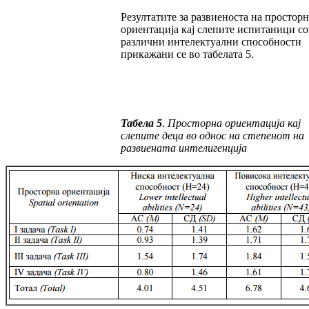
Резултатите за развиеноста на просторн
ори­ен­тација кај слепите испитаници со
различни ин­­телектуални способности
прикажани се во табелата 5.
Табела 5
.
Просторна ориентација кај
слепите деца во однос на степенот на
развиената интелигенција