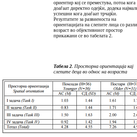
ориентир кој се преместува, потоа кога
доаѓаат директно одејќи, додека нај­мал­
успешни кога доаѓаат трчајќи.
Резултатите за развиеноста на
ориентацијата на слепите лица со разл
возраст во објек­тив­ни­от простор
прикажани се во табелата 2.
Табела 2
.
Просторна ориентација кај
слепите деца во однос на возраста