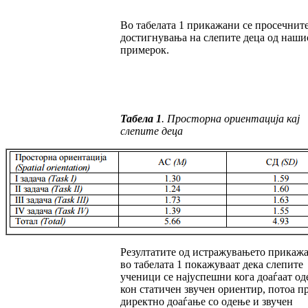
Во табелата 1 прикажани се просечнит
достиг­ну­вања на слепите деца од наши
примерок.
Табела 1
.
Просторна ориентација кај
слепите деца
Резултатите од истражувањето прикаж
во та­­белата 1 покажуваат дека слепите
ученици се најуспешни кога доаѓаат од
кон статичен звучен ориентир, потоа п
директно доаѓање со одење и звучен