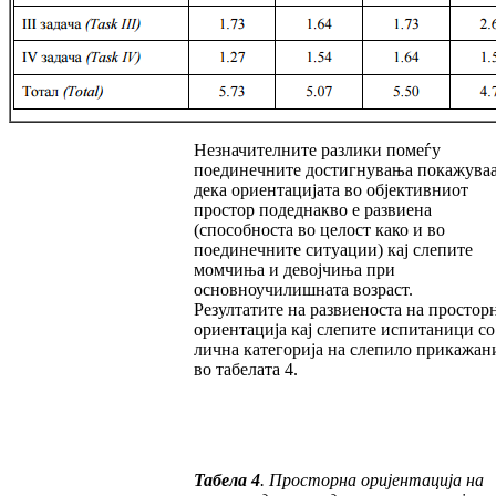
Незначителните разлики помеѓу
поединечните дос­тигнувања покажува
дека ориентацијата во објективниот
простор подеднакво е развиена
(способноста во целост како и во
поединечните ситуации) кај слепите
момчиња и девојчиња при
основноучилишната возраст.
Резултатите на развиеноста на простор
ори­ен­тација кај слепите испитаници со
лич­на категорија на слепило прикажан
во табе­ла­та 4.
Табела 4
. Просторна оријентација на