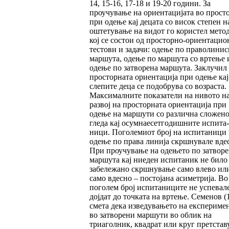
14, 15-16, 17-18 и 19-20 години. За
проучување на ориентацијата во прост
при одење кај децата со висок степен н
оштетување на видот го користел мето
кој се состои од просторно-ориентацио
тес­то­ви и задачи: одење по праволинис
маршу­та, одење по маршута со вртење 
одење по затворена маршута. Заклучил 
просторната ориентација при одење кај
слепите деца се подобрува со возраста.
Максималните показа­те­ли на нивото н
развој на просторната ориен­та­ција при
одење на маршути со различна сло­же­но
гледа кај осумнаесетгодишните испи­та­
ници. Поголемиот број на испитаници
одење по права линија скршнувале вде
При проучување на одењето по затворе
маршута кај ниеден испитаник не било
забележано скрш­­нување само влево ил
само вдесно – пос­то­јана асиметрија. Во
поголем број испитани­ци­те не успевал
дојдат до точката на вр­тење. Семенов (
смета дека изведувањето на експериме
во затворени маршути во облик на
триаголник, квадрат или круг претстав