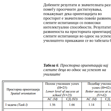
Добените резултати и значителната раз
по­ме­ѓу просечните достигнувања,
покажуваат де­ка ориентацијата во
просторот е значително по­ве­ќе развиен
слепите испитаници со пови­соки
интелектуални способности. Резултатит
развиеноста на просторната ориентациј
слепите испитаници во однос на успехо
учи­лиштето прикажани се во табелата 6
Табела 6
. Просторна ориентација кај
слепите де­ца во однос на успехот на
училиште