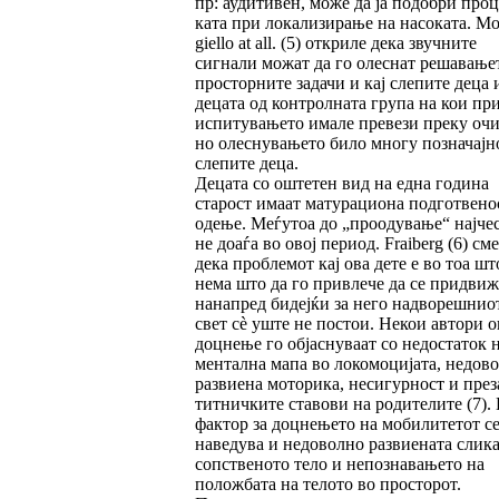
пр: аудитивен, може да ја подобри про­ц
ката при локализирање на насоката. Mo
gie­llo at all. (5) откриле дека звучните
сигнали можат да го олеснат решавање
простор­ни­те задачи и кај слепите деца и
децата од кон­тролната група на кои пр
испитувањето имале превези преку очи
но олеснувањето било многу позначајно
слепите деца.
Децата со оштетен вид на една година
старост имаат матурациона подготвенос
одење. Ме­ѓу­тоа до „проодување“ најче
не доаѓа во овој период. Fraiberg (6) см
дека проблемот кај ова дете е во тоа шт
нема што да го при­вле­че да се придви
нанапред бидејќи за него надворешнио
свет сè уште не постои. Некои автори о
доцнење го објаснуваат со недос­та­ток 
ментална мапа во локомоцијата, недо­во
развиена моторика, несигурност и пре­з
титничките ставови на родителите (7).
фактор за доцнењето на мобилитетот с
наведу­ва и недоволно развиената слика
сопствено­то тело и непознавањето на
положбата на те­лото во просторот.