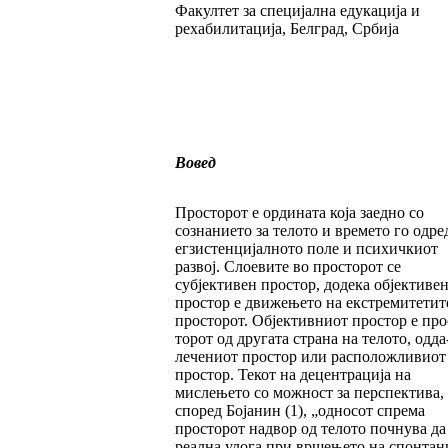
Факултет за специјална едукација и
рехабилитација, Белград, Србија
Вовед
Просторот е ордината која заедно со
сознанието за телото и времето го одре
егзистен­ци­јал­но­то поле и психичкиот
развој. Слоевите во прос­­­­торот се
субјективен простор, додека об­јек­тиве
простор е движењето на екстреми­тетит
просторот. Објективниот простор е про
торот од другата страна на телото, одда­
лечениот простор или расположливиот
прос­тор. Текот на децентрација на
мислењето со мож­ност за перспектива,
според Бојанин (1), „односот спрема
просторот надвор од телото почнува да
реална улога при вршењето на спонтан