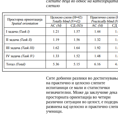
слепите деца во однос на категоријата
слепило
Сите добиени разлики во достигнувањ
на прак­тично и целосно слепите
испитаници се мали и статистички
незначителни. Може да за­клу­чиме дека
просторната ориентација во че­ти­ри
различни ситуации во целост, е по­дед­н
развиена кај целосно и практично слеп
уче­ни­ци.