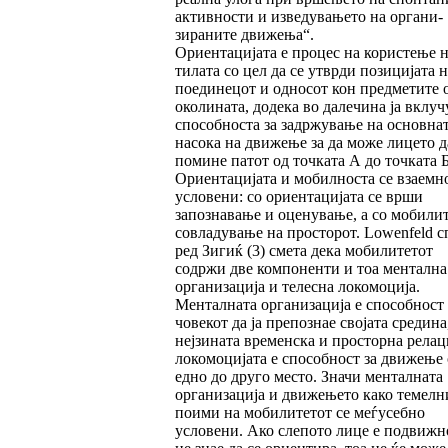
активности и изведувањето на орга­ни­
зираните движења“.
Ориентацијата е процес на користење н
ти­ла­та со цел да се утврди позицијата н
поедине­цот и односот кон предметите 
околината, до­де­ка во далечина ја вклуч
способноста за задржување на основна
насока на движење за да може лицето д
помине патот од точ­ка­та А до точката Б
Ориентацијата и мобил­нос­та се взаемн
условени: со ориентацијата се врши
запознавање и оценување, а со мобили­т
сов­ла­дување на просторот. Lowenfeld с
ред Зи­гиќ (3) смета дека мобилитетот
содржи две компоненти и тоа ментална
организација и телесна локомоција.
Менталната организација е способност
човекот да ја препознае својата средина
нејзината временска и просторна ре­ла­ци
локомоцијата е способност за движење 
едно до друго место. Значи менталната
орга­ни­зација и движењето како темелн
поими на мобилитетот се меѓусебно
условени. Ако сле­по­то лице е подвижно