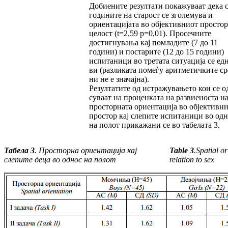
Добиените резултати покажуваат дека 
годи­ни­те на старост се зголемува и
ориентацијата во објективниот простор
целост (t=2,59 p=0,01). Просечните
достигнувања кај пом­ла­дите (7 до 11
години) и постарите (12 до 15 години)
испитаници во третата ситуација се ед­
ви (разликата помеѓу аритметичките ср
ни не е значајна).
Резултатите од истражувањето кои се о
су­ваат на проценката на развиеноста н
прос­тор­на­та ориентација во објективн
простор кај слепите испитаници во одн
на полот прика­жани се во табелата 3.
Табела 3
. Просторна ориентација кај
Table 3
.
Spatial or
слепите деца во однос на полот
relation to sex