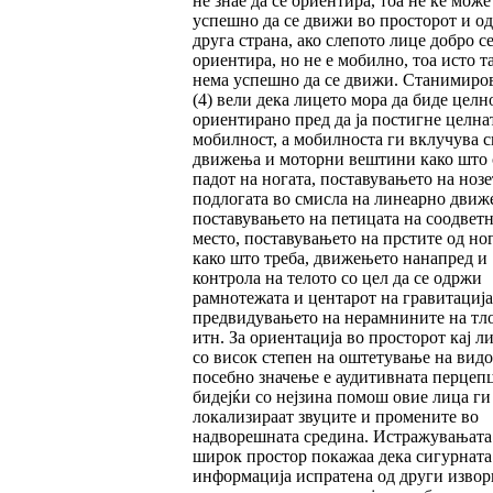
не знае да се ориен­ти­ра, тоа не ќе може
успешно да се движи во просторот и од
друга страна, ако слепото лице добро с
ориентира, но не е мобилно, тоа исто т
нема успешно да се движи. Станимиро
(4) вели дека лицето мора да биде целн
ориен­тирано пред да ја постигне целна
мобилност, а мобилноста ги вклучува с
движења и мо­торни вештини како што 
падот на ногата, поставувањето на нозе
подлогата во смис­ла на линеарно движ
поставувањето на пе­ти­цата на соодвет
место, поставувањето на прстите од но
како што треба, движењето нанапред и
контрола на телото со цел да се одр­жи
рамнотежата и центарот на гравитација
предвидувањето на нерамнините на тл
итн. За ориентација во просторот кај л
со ви­сок степен на оштетување на видо
посебно значење е аудитивната перцепц
бидејќи со нејзина помош овие лица ги
локализираат зву­ци­те и промените во
надворешната средина. Ис­тражувањата
широк простор покажаа дека сигурната
информација испратена од други из­во­р