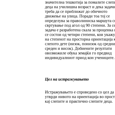
значителна тешкотија за помалите слеп
деца на училишна возраст и дека задач
треба да се приближат до обичното
движење на улица. П­о­ра­ди тоа тој се
определува за праволиниска маршута с
свртување под агол од 90 степени. За се
задача е разработена скала за процен­ка 
се состои од четири степени, кои ука­жу
на степенот на просторна ориентација к
слепото дете (низок, понизок од средни
сре­ден и висок). Добиените резултати
овозможиле обука земајќи го предвид
индивидуалниот при­од кон учениците.
Цел на истражувањето
Истражувањето е спроведено со цел да 
утвр­ди нивото на ориентација во прос
кај сле­пи­те и практично слепите деца.