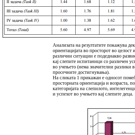
Анализата на резултатите покажува дек
ориен­тацијата во просторот во целост 
различни ситуации е подеднакво разви
кај слепите ис­пи­таници со различен ус
во учењето (нема значителни разлики в
просечните достигну­ва­ња).
На сликата 1 прикажан е односот поме
прос­­торната ориентација и возраста, по
ка­те­горијата на слепилото, интелегенц
и ус­пе­хот во учењето кај слепите деца.