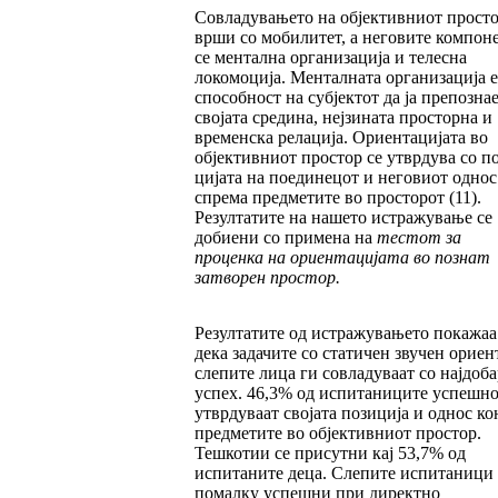
Совладувањето на објективниот просто
вр­ши со мобилитет, а неговите компон
се мен­­тална организација и телесна
локомоција. Менталната организација е
способност на суб­јек­тот да ја препозна
својата средина, неј­зи­на­та просторна и
временска релација. Ориен­та­ци­ја­та во
објективниот простор се утврдува со по
цијата на поединецот и неговиот однос
спре­ма предметите во просторот (11).
Резултатите на нашето истражување се
добиени со примена на
т
естот за
проценка на ориен
та
ци
јата во познат
затворен простор.
Резултатите од истражувањето покажаа
дека за­да­чите со статичен звучен ориен
слепите ли­ца ги совладуваат со најдоба
успех. 46,3% од ис­питаниците успешно
утврдуваат својата позиција и однос ко
предметите во објек­тив­ниот простор.
Тешкотии се присутни кај 53,7% од
испитаните деца. Слепите испитаници 
помалку успешни при директно