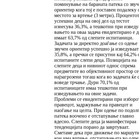
поминување на бараната патека со звуч
ориентир кога тој е поставен подалеку 
местото за вртење (3 мет­ри). Процентот
успешни деца на овој дел од тестот
изнесува 36,3%, а тешкотии при изве­ду
вањето на оваа задача евидентирано е д
имаат 63,7% од слепите испитаници.
Задачата за директно доаѓање со одење 
звучен ориен­тир успешно ја изведуваат
35,8%, а пречки се присутни кај 64,2% 
испитаните слепи деца. Позицијата на
слепите деца и нивниот однос спрема
предметите во објективниот простор се
најзагрозени тогаш кога во задачата ќе 
вове­де трчање. Дури 70,1% од
испитаниците имаа тешкотии при
изведувањето на овие задачи.
Проблеми се евидентирани при изборо
пра­ве­цот, задржување на правецот и
наоѓање на целта. При одење по подол
патека воочено е от­стапување главно
вдесно. Слепите деца ја манифестираа
тенденцијата порано да заврту­ваат.
Сметаме дека при движење по маршути
кои има вртење, отстапувањата во одре