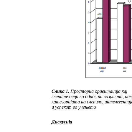
Слика
1
.
Просторна ориентација кај
слепите де
ца во однос на возраста, по
категоријата на сле
пило, интелегенци
и успехот во учењето
Дискусија