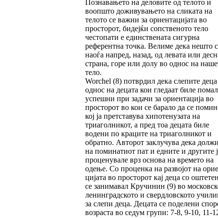
Познавањето на деловите од телото и
воопшто доживувањето на сликата на
телото се важни за ориентацијата во
просторот, бидејќи сопственото тело
честопати е един­стве­ната сигурна
референтна точка. Велиме дека нешто с
наоѓа напред, назад, од левата или дес­н
страна, горе или долу во однос на наше
тело.
Worchel (8) потврдил дека слепите деца
од­нос на децата кои гледаат биле по­мал
успеш­ни при задачи за ориентација во
просторот во кои се барало да се помин
кој ја претста­вува хипотенузата на
триаголникот, а пред тоа децата биле
водени по краците на триаголникот и
обратно. Авторот заклучува де­ка долж
на поминатиот пат и едните и другите ј
проценувале врз основа на времето на
одење. Со проценка на развојот на орие
ци­јата во прос­торот кај деца со оштете
се занимавал Кручинин (9) во московск
ленин­град­ското и свердловското учил
за слепи деца. Децата се поделени спор
возраста во седум групи: 7-8, 9-10, 11-12