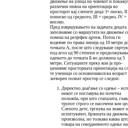
движе­ње на улица на човекот и покажу
различни нивоа на ориентација во
просторот кај слепите деца: I= ниско, II
пониско од средното, III = средно, IV =
високо.
Пред извршувањето на задачата децата 
за­поз­навме со маршутата на движење с
помош на релјефен цртеж. Потоа ги
водевме по права линија од 10 метри д
точката А, после што сле­дуваше сврту
под агол од 90 степени и продолжувањ
одењето до точката Б во должина од 5
метри. Ситуациите преку кои ја про­
ценивме просторната ориентација на сл
те ученици со основношколска возраст
зат­во­рен познат простор се следни:
Директно доаѓање со одење – испи
ни­кот се поставува во почетна
положба, при што стапалата, глав
трупот строго се насо­че­ни кон це
Слепото дете, тргнува на зна­кот 
испитувачот, брзината на движе­њ
произ­вол­на, но толкава каква што
го­вара на секој­днев­ното одење на