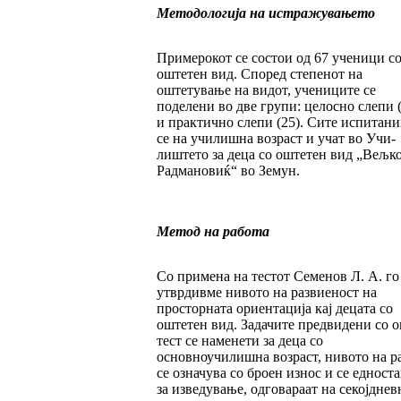
Методологија на истражувањето
Примерокот се состои од 67 ученици с
оште­тен вид. Според степенот на
оштетување на видот, учениците се
поделени во две групи: це­лосно слепи 
и практично слепи (25). Сите испитан
се на училишна возраст и учат во Учи­
лиштето за деца со оштетен вид „Вељ­к
Радмановиќ“ во Земун.
Метод на работа
Со примена на тестот Семенов Л. А. го
утвр­див­ме нивото на развиеност на
просторната ориен­­тација кај децата со
оштетен вид. Зада­чи­те предвидени со о
тест се наменети за деца со
основноучилишна возраст, нивото на ра
се означува со броен износ и се едност
за из­ве­дување, одговараат на секојдне