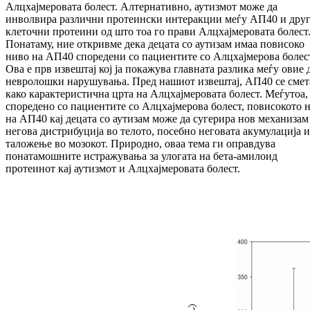
Алцхајмеровата болест. Алтер­на­тив­но, аутизмот може да
инволвира различни протеински интеракции меѓу АП40 и дру
кле­точни протеини од што тоа го прави Алцхај­ме­ро­вата болест
Понатаму, ние откривме дека децата со аутизам имаа повисоко
ниво на АП40 споредени со па­циентите со Алцхајмерова болес
Ова е прв извештај кој ја покажува главната разлика меѓу овие 
невролошки нарушувања. Пред наши­от извештај, АП40 се сме
како карактерис­тич­на црта на Алцхајмеровата болест. Меѓутоа,
споредено со пациентите со Алцхајмерова бо­лест, повисокото 
на АП40 кај децата со аутизам може да сугерира нов механизам
не­гова дистрибуција во телото, посебно неговата акумулација и
таложење во мозокот. Природно, оваа тема ги оправдува
понатамошните истра­жу­вања за улогата на бета-амилоид
протеинот кај аутизмот и Алцхајмеровата болест.