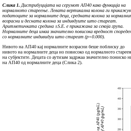
Слика 1.
Дистрибуцијата на серумот АП40 како функција на
нормалното стареење. Левата верти
кал
на колона ги прикажув
податоците за нор
мал
ни
те деца, средната колона за нормалн
воз
рас
ни и десната колона за индивдуите што стареат.
Аритметичката средина
±
S
.
E
.
е прикажана за секоја група.
Нормалните деца имаа значително по
ви
сока вредност спореде
со нормалните индиви
дуи што стареат (
p
=0.000
).
Нивото на АП40 кај нормалните возрасни беше по­блис­ку до
нивото на нормалните деца но по­ви­соко од нормалното старее
на субјектите. Децата со аути­зам задржаа значително пониско 
на АП40 од нормалните деца (Слика 2).