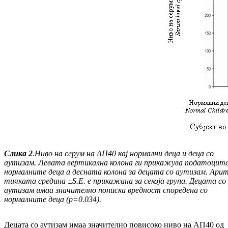
Слика
2
.
Ниво на серум на АП40 кај нормални деца и деца со
аутизам. Левата вертикална колона ги прикажува податоците
нормалните деца а десната колона за децата со аутизам. Ари
тич
ката средина
±
S
.
E
.
е прикажана за секоја група. Децата со
аутизам имаа значително пониска вред
ност споредена со
нормaлните деца (
p
=0.034
).
Децата со аутизам имаа значително повисоко ни­во на АП40 од