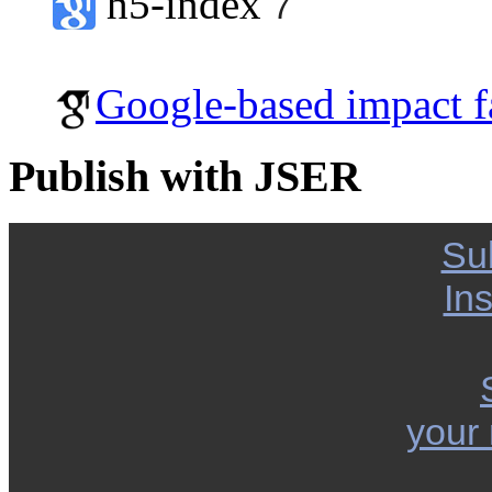
h5-index
7
Google-based impact f
Publish with JSER
Su
Ins
your