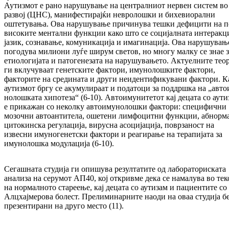
Аутизмот е рано нарушување на централниот нер­вен систем во
развој (ЦНС), манифестирајќи невролошки и бихевиорални
оштетувања. Ова нарушување причинува тешки дефицити на п
ви­соките ментални функции како што се со­ци­јал­ната интеракци
јазик, сознавање, комуни­ка­ција и имагинација. Ова нарушувањ
по­го­ду­ва милиони луѓе ширум светов, но многу мал­ку се знае 
етиологијата и патогенезата на нарушувањето. Актуелните тео
ги вклучу­ва­ат генетските фактори, имунолошките факто­ри,
факторите на средината и други неиден­ти­фи­кувани фактори. К
аутизмот бргу се акуму­ли­раат и податоци за поддршка на „авто
но­лош­ката хипотеза“ (6-10). Автоимунитетот кај децата со аут
е прикажан со неколку авто­им­унолошки фактори: специфични
мозочни ав­то­антитела, ошетени лимфоцитни функции, аб­нор­м
цитокинска регулација, вирусна асо­ци­јација, поврзаност на
извесни имуногенетски фактори и реагирање на терапијата за
имуно­лош­ка модулација (6-10).
Сегашната студија ги опишува резултатите од лабораториската
анализа на серумот АП40, кој откривме дека се намалува во тек
на нор­мал­но­то стареење, кај децата со аутизам и пациен­тите со
Алцхајмерова болест. Прелиминарните наоди на оваа студија б
презентирани на дру­го место (11).