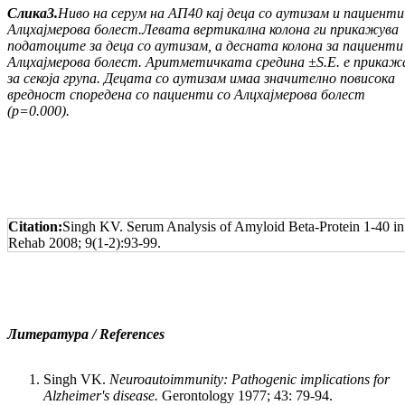
Слика
3.
Ниво на серум на АП40 кај деца со аути
зам
и пациент
Алцхајмерова болест.
Левата вер
тикална колона ги прикажува
податоците за деца со аутизам, а десната колона за
пациент
Алцхајмерова болест
.
Аритметичката средина
±
S
.
E
.
е прикаж
за секоја група. Децата со аути
зам имаа значително повисока
вредност споредена со
пациенти
со Алцхајмерова болест
(
p
=0.000
).
Citation:
Singh KV. Serum Analysis of Amyloid Beta-Protein 1-40 in 
Rehab 2008; 9(1-2):93-99.
Литература / References
Singh VK.
Neuroautoimmunity: Pathogenic implica­tions for
Alzheimer's disease.
Gerontology 1977; 43: 79-94.