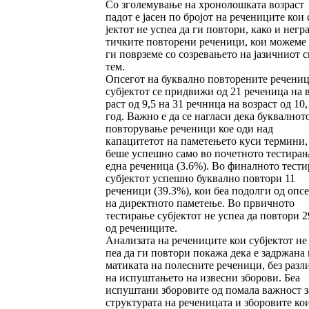
Со зголемување на хронолошката возраст
падот е јасен по бројот на речениците кои 
јектот не успеа да ги повтори, како и не­гра
тич­ките повторени реченици, кои мо­же­ме
ги поврземе со созревањето на јазич­ниот с
тем.
Опсегот на буквално повторените речениц
субјектот се придвижи од 21 реченица на в
раст од 9,5 на 31 речница на возраст од 10,
год. Важно е да се нагласи дека буквалнот
пов­торување реченици кое оди над
капацитетот на паметењето куси термини,
беше успешно са­мо во почетното тестирањ
една реченица (3.6%). Во финалното тест
субјектот ус­пешно буквално повтори 11
реченици (39.3%), кои беа подолги од опс
на директното па­ме­тење. Во првичното
тестирање субјектот не ус­пеа да повтори 
од речениците.
Анализата на речениците кои субјектот не 
пеа да ги повтори покажа дека е задржана 
ма­тиката на полесните реченици, без разл
на испуштањето на извесни зборови. Беа
испушта­ни зборовите од помала важност з
структурата на реченицата и зборовите ко