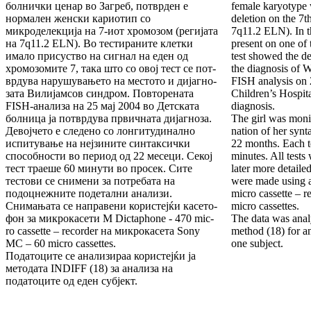
болнички ценар во Загреб, потврден е
female karyotype 
нормален женски кариотип со
deletion on the 7
микроделекција на 7-иот хро­мо­зом (регијата
7q11.2 ELN). In th
на 7q11.2 ELN). Во тестира­ни­те клетки
present on one of
имало присуство на сигнал на еден од
test showed the de
хромозомите 7, така што со овој тест се пот­
the diagnosis of 
врдува нарушувањето на местото и дијаг­но­
FISH analysis on 
зата Вилијамсов синдром. Повторената
Children’s Hospita
FISH-анализа на 25 мај 2004 во Детската
diagnosis.
бол­ни­ца ја потврдува првичната дијагноза.
The girl was moni
Девојчето е следено со лонгитудинално
nation of her synta
испи­ту­вање на нејзините синтаксички
22 months. Each t
способности во период од 22 месеци. Секој
minutes. All tests
тест траеше 60 ми­ну­ти во просек. Сите
later more detaile
тестови се снимени за по­тре­бата на
were made using 
подоцнежните подетални ана­ли­зи.
micro cassette – 
Снимањата се направени користејќи касе­то­
micro cassettes.
фон за микрокасети M Dictaphone - 470 mic­
The data was ana
ro casse­tte – recorder на микрокасета Sony
method (18) for an
MC – 60 mic­ro cassettes.
one subject.
Податоците се анализираа корис­тејќи ја
мето­да­­­та INDIFF (18) за ана­­лиза на
податоците од еден субјект.