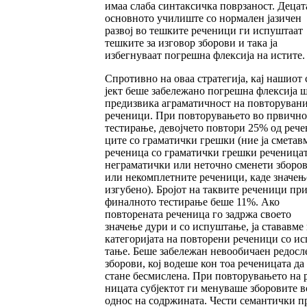
имаа слаба син­так­сичка поврзаност. Децат
основното учи­лиште со нормален јазичен
развој во тешките реченици ги испуштаат
тешките за изговор збо­рови и така ја
избегнуваат погрешна флексија на истите. 
Спротивно на оваа стратегија, кај нашиот 
јект беше за­беле­жано погрешна флексија 
пре­дизвика агра­матич­ност на повторуван
ре­че­ници. При повтору­ва­њето во првичн
тес­­тирање, девој­че­то пов­тори 25% од рече
ци­те со грама­тич­ки грешки (ние ја сметав
реченица со гра­матички греш­ки реченицат
неграматич­ки или неточ­но сме­не­ти зборо
или неком­плет­ните речени­ци, каде значењ
из­гу­бено). Бро­јот на так­вите реченици пр
финал­но­то тестирање беше 11%. Ако
повторената ре­че­ни­­ца го задржа своето
значење дури и со ис­пуш­­тање, ја ста­вавме
категоријата на повто­рени реченици со и
та­ње. Беше забележан не­воо­бичаен ре­досл
зборови, кој водеше кон тоа речени­цата да
стане бесмислена. При пов­то­рувањето на 
ни­цата субјектот ги ме­ну­­ва­ше зборовите в
однос на содржината. Чес­ти семантички п