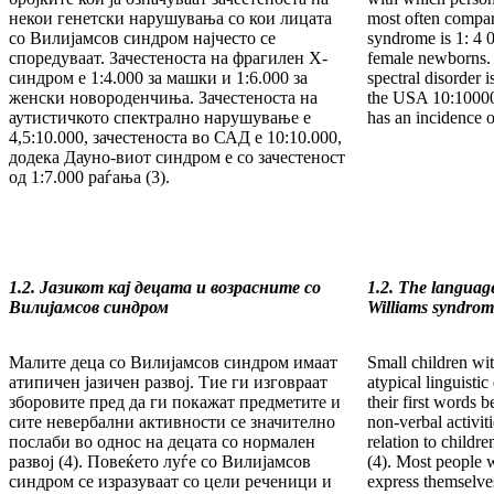
некои генетски нарушувања со кои лицата
most often com­par
со Вилијамсов синдром најчесто се
syndrome is 1: 4 0
споредуваат. Зачестеноста на фрагилен X-
female new­borns. 
син­дром е 1:4.000 за машки и 1:6.000 за
spectral disorder i
жен­ски но­вороденчиња. За­честеноста на
the USA 10:10000
аутис­тич­кото спектрално на­ру­шување е
has an inci­dence o
4,5:10.000, за­чес­теноста во САД е 10:10.000,
додека Дауно-ви­от синдром е со за­чес­теност
од 1:7.000 раѓа­ња (3).
1.2. Јазикот кај децата и возрасните со
1.2.
The language
Вили
јамсов синдром
Williams syndrom
Малите деца со Вилијамсов синдром имаат
Small children wi
ати­пи­чен јазичен развој. Тие ги изговраат
atypical linguist
зборо­ви­те пред да ги покажат предметите и
their first words 
сите не­вер­бални активности се значително
non-verbal activit
послаби во од­нос на децата со нормален
relation to child
развој (4). Повеќето луѓе со Ви­лијамсов
(4). Most people 
синдром се изразуваат со цели ре­че­ници и
express them­selve