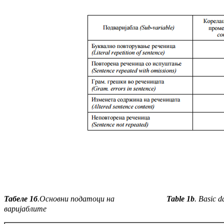
Табеле 1б
.
Основни податоци на
Table 1b
. Basic d
варијаблите