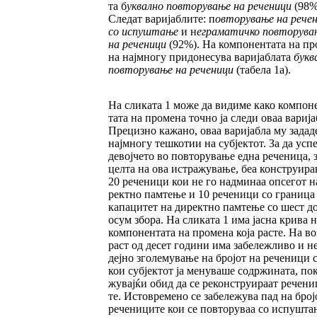
та б
уквално повторување на реченици
(98%
Следат варијаблите: п
овторување на
ре­­ч
со испуштање
и н
еграматичко пов­то­рува
на реченици
(92%). На компо­нен­та­та на пр
на најмногу придонесува варијаб­ла­та
букв
повторување на реченици
(та­бе­ла 1а).
На сли­ка­та 1 може да видиме како компон
тата на про­мена точно ја следи оваа варија
Пре­­циз­но кажано, оваа варијабла му задад
нај­многу тешкотии на субјектот. За да усп
девојчето во повторување една рече­ни­ца, 
цел­та на ова истражување, беа конс­труи­р
20 реченици кои не го надминаа оп­се­гот н
ректно памтење и 10 реченици со граница
ка­па­цитет на директно памтење со шест д
осум збора. На сликата 1 има јас­на крива 
ком­понентата на промена која рас­те. На во
раст од десет години има забележ­ли­во и н
деј­но зголемување на бројот на рече­ни­ци 
кои субјектот ја менуваше содржи­на­та, по
жу­вајќи обид да се реконструираат ре­че­ни­
те. Истовремено се забележува пад на бро­ј
речениците кои се повторуваа со испушта­