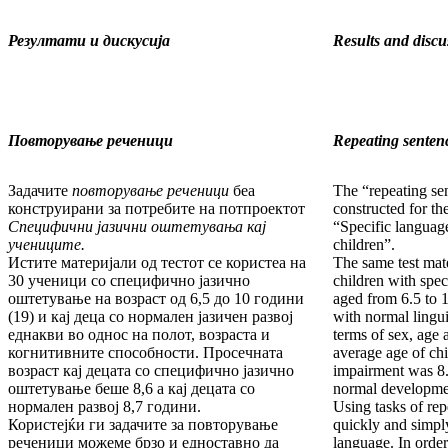
Резултати и дискусија
Results and discu
Повторување реченици
Repeating senten
Задачите
повторување реченици
беа
The “repeating se
конструи­ра­ни за потребите на потпроектот
constructed for th
Специфични јазични оштетувања кај
“Specific languag
учениците.
children”.
Истите материјали од тестот се користеа на
The same test mat
30 ученици со специфично јазично
children with spe
оштетување на возраст од 6,5 до 10 години
aged from 6.5 to 1
(19) и кај деца со нормален јазичен развој
with normal lingu
еднакви во од­нос на полот, возраста и
terms of sex, age 
когнитивните способ­нос­ти. Просечната
aver­age age of ch
возраст кај децата со специ­фич­но јазично
impair­ment was 8.
оштетување беше 8,6 а кај деца­та со
normal devel­opmen
нормален развој 8,7 години.
Using tasks of re
Користејќи ги задачите за повторување
quickly and simpl
речени­ци можеме брзо и едноставно да
language. In orde