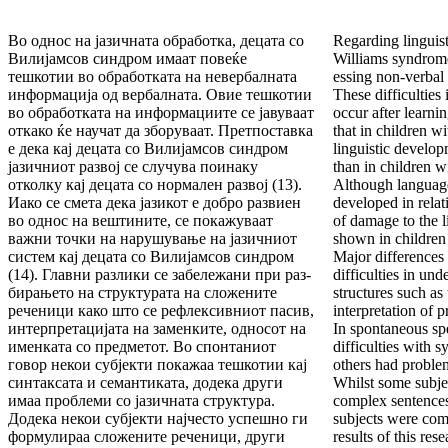
Во од­нос на јазичната обработка, децата со
Regarding linguist
Ви­лијам­сов синдром имаат повеќе
Williams syndrome 
тешкотии во обра­бот­ката на невербалната
essing non-verbal 
информација од вер­бал­ната. Овие тешкотии
These difficulties
во обработката на ин­фор­мациите се јавуваат
occur after learni
откако ќе научат да збо­руваат. Претпоставка
that in chil­dren 
е дека кај децата со Ви­лијамсов синдром
linguistic develop­
јазичниот развој се слу­чува поинаку
than in chil­dren 
отколку кај децата со нормален развој (13).
Although lan­guage
Иако се смета дека јазикот е добро развиен
developed in rela­t
во однос на вештините, се покажуваат
of damage to the l
важни точки на нару­шу­вање на јазичниот
shown in children
систем кај децата со Ви­ли­јамсов синдром
Major differences 
(14). Главни разлики се забе­ле­­жа­ни при раз­
difficulties in un
би­рањето на структурата на сло­жените
structures such as 
рече­ни­ци како што се рефлексивниот пасив,
interpretation of 
интер­пре­тацијата на заменките, односот на
In spontaneous s
именката со пред­ме­тот. Во спонтаниот
diffi­culties with 
говор некои субјекти пока­жаа тешкотии кај
others had problems
синтак­са­та и семанти­ката, до­де­ка други
Whilst some subjec
имаа проблеми со јазичната струк­ту­ра.
complex sentences
Додека некои субјекти најчесто ус­пеш­но ги
subjects were com
формулираа сложените реченици, други
re­sults of this re