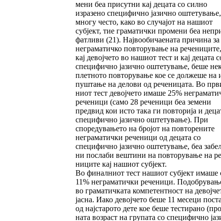
мени беа присутни кај децата со силно
изразено специфично јазично оштету­ва­­ње,
многу чес­то, како во случајот на на­шиот
субјект, тие граматички промени беа не­пр
фат­ливи (21). Највообичаената причина за
неграматич­ко пов­то­рување на речениците,
кај девојчето во нашиот тест и кај децата с
спе­цифично ја­зич­но оштетување, беше не
плет­ното повто­ру­вање кое се должеше на 
пуш­тање на дело­ви од реченицата. Во прв
ни­от тест девојчето има­ше 25% неграмати
ре­че­ници (само 28 рече­ници беа земени
предвид кои исто така ги пов­торија и деца
специ­фич­но јазично ош­те­тување). При
споредува­ње­то на бројот на пов­торените
неграматички рече­ни­ци од децата со
специфично јазично оште­тување, беа забел
ни послаби вештини на повторување на ре
ни­ците кај нашиот субјект.
Во финалниот тест нашиот субјект имаше 
11% неграматички реченици. Подобрува­ње
во граматичката компетентност на девој­че­
јасна. Иако девојчето беше 11 месеци пост
од најстарото дете кое беше тестирано (про
на­та возраст на групата со специфично ја