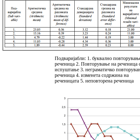
Подваријабли: 1. буквално повторувањ
ре­че­ница 2. Повторување на реченица 
испуш­та­ње 3. неграматичко повторува
речени­ца 4. изменета содржина на
реченицата 5. не­пов­то­рена реченица