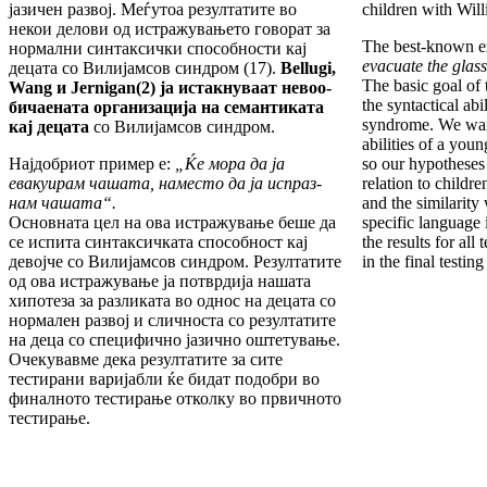
ја­зичен развој. Меѓутоа резултатите во
children with Wil
некои делови од истражувањето говорат за
The best-known e
нормални синтаксички способности кај
evacuate the glass
децата со Ви­лијам­сов синдром (17).
Bellugi
,
The basic goal of 
Wang
и
Jernigan
(2)
ja
истакнуваат невоо­
the syntactical abi
би­чаената ор­га­низација на семантиката
syn­drome. We want
кај децата
со Вил­ијамсов синдром.
abilities of a you
Најдобриот пример е:
„Ќе мора да ја
so our hypotheses
евакуирам чашата, наместо да ја испраз­
rela­tion to child
нам чашата“.
and the similarity 
Основната цел на ова истражување беше да
specific language
се ис­пита синтаксичката способност кај
the results for all
девојче со Вилијамсов синдром. Резултатите
in the final testing 
од ова истра­жу­вање ја потврдија нашата
хипотеза за разли­ка­та во однос на децата со
нормален развој и сличноста со резултатите
на деца со специфич­но јазично оштетување.
Очекувавме дека резул­та­тите за сите
тестирани варијабли ќе бидат по­доб­ри во
финалното тестирање отколку во пр­вич­ното
тестирање.