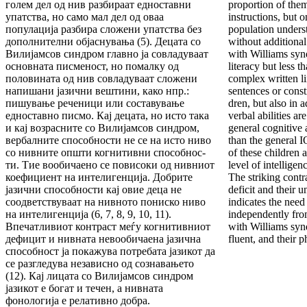
голем дел од нив разбираат едноставни
proportion of them
упатства, но само мал дел од оваа
instructions, but o
популација разбира сложени упатства без
population unders
до­пол­нителни об­јас­нувања (5). Децата со
without additional
Вили­јам­сов синдром главно ја совладуваат
with Williams syn
ос­нов­на­та писменост, но помалку од
literacy but less t
половината од нив совладуваат сложени
complex written li
напишани јазични вешти­ни, како нпр.:
sentences or constr
пишување реченици или составу­вање
dren, but also in 
едноставно писмо. Кај децата, но исто така
verbal abilities ar
и кај возрасните со Вилијамсов син­дром,
general cognitive 
вербалните способности не се на исто ни­во
than the general I
со нивните општи когнитивни способ­нос­
of these children a
ти. Тие вообичаено се повисоки од нивниот
level of intelligenc
кое­фи­ци­ент на интелигенција. Добрите
The striking contr
јазични способ­нос­ти кај овие деца не
defi­cit and their u
соодветствуваат на нивното пониско ниво
indicates the need
на интелигенција (6, 7, 8, 9, 10, 11).
independently fro
Впечатливиот контраст меѓу когнитивниот
with Williams syn
де­фи­цит и нивната невообичаена јазична
fluent, and their 
способ­ност ја покажува потребата јазикот да
се раз­гле­­дува независно од сознавањето
(12). Кај ли­ца­та со Вил­ијамсов синдром
јазикот е богат и течен, а нив­ната
фонологија е релативно добра.