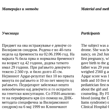
Материјал и методи
Material and met
Учесници
Participants
Предмет на ова истражување е девојче со
The subject was a
Ви­ли­јамсов синдром. Родена е во 40-тата
drome. She was bo
недела од бременоста на 02.06.1996 год. На
nancy, on 2nd Jun
мајката % била прва и нормална бременост
first pregnancy, 
на возраст од 42 години, додека таткото
gave birth to the g
имал 29 години. При раѓањето девојчето
father was 29 years
тежело 2.560 гр. и би­ло долго 45 см.
weighed 2560 g a
Нејзиниот Apgar-резултат бил 10 во првата
Apgar score was 10
минута по раѓањето и 10 по пет минути од
birth and 10 five m
раѓањето. Педијатарот забележал нешто
pediatrician first
невообичаено кај девејчето и го испра­тил
about the girl and 
на генетски консултации. Со FISH-анали­зи­
counseling. By FI
те на периферната крв (со помош на ДНК-
blood (using the 
методата специфична за Вилијамсовиот
liams syndrome) o
син­дром) на 6 мај 1999 во Клиничкиот
Clinical Hospital 