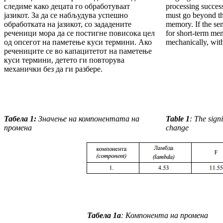
следиме како де­цата го обработуваат
processing success
јазикот. За да се набљу­ду­ва успешно
must go beyond th
обработката на јазикот, со зада­де­ните
memory. If the sen
реченици мора да се постигне повисока цел
for short-term mem
од опсегот на паметење куси термини. Ако
mechanically, with
речениците се во капацитетот на паметење
куси термини, детето ги повторува
механички без да ги разбере.
Табела 1:
Значење на компонентата на
Table 1
: The sign
промена
change
Табела 1а
:
Компонента на промена