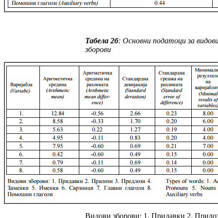
Taбeла
2
б
:
Основни податоци за видов
зборови
Видови зборови: 1. Придавки 2. Прилоз