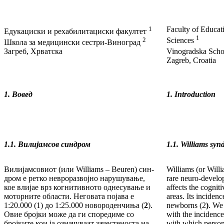
1
Faculty of Educat
Едукациски и рехабилитациски факултет
1
2
Sciences
Школа за медицински сестри-Виноград
Загреб, Хрватска
Vinogradska Scho
Zagreb, Croatia
1. Вовед
1. Introduction
1.1.
Вил
и
јамсов синдром
1.1.
Williams syn
Вилијамсовиот (или Williams – Beuren) син­
Williams (or Will
дром е ретко невроразвојно нарушување,
rare neuro-develo
кое влијае врз когнитивното однесување и
affects the cognit
мотор­ни­те области. Неговата појава е
areas. Its in­ciden
1:20.000 (1) до 1:25.000 новороденчиња (
2
).
newborns (2
)
. We
Овие бројки може да ги споредиме со
with the in­cidenc
бројките кои ја означуваат за­чес­теноста на
with which person