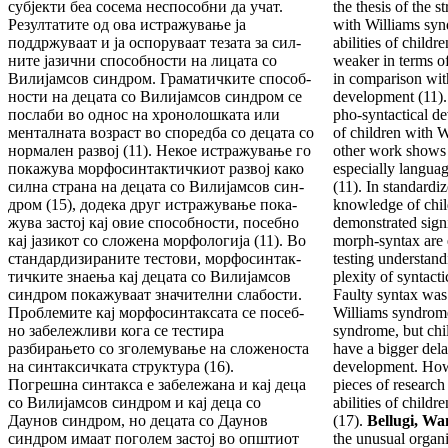
суб­јек­ти беа сосема неспо­собни да учат.
the thesis of the s
Резул­та­ти­те од ова истражување ја
with Williams sy
поддржу­ваат и ја ос­по­руваат тезата за сил­
abilities of child
ните јазични способности на лицата со
weaker in terms o
Вили­јамсов синдром. Граматич­ки­те способ­
in compari­son wi
нос­ти на децата со Вили­јам­сов синдром се
development (11).
послаби во однос на хро­нолошката или
pho-syntactical de
менталната воз­раст во споредба со децата со
of children with W
нормален развој (11). Некое истра­жу­­вање го
other work shows t
по­ка­жува морфо­син­тактичкиот раз­вој како
especially langu
сил­на страна на децата со Вилијамсов син­
(11). In standardi
дром (15), додека друг истражување пока­
knowl­edge of chi
жу­ва застој кај овие способ­ности, посебно
demon­strated signi
кај јазикот со сло­же­на морфо­ло­ги­ја (11). Во
morph-syntax are 
стан­дар­ди­зи­ра­ните тестови, мор­фосинтак­
testing un­derstan
тич­ките знае­­ња кај децата со Вилијамсов
plexity of syn­tacti
синдром по­ка­жу­ваат зна­чителни слабос­ти.
Faulty syntax was 
Проблемите кај мор­фо­син­таксата се посеб­
Williams syndrom
но забележливи кога се тес­тира
syndrome, but ch
разбирањето со зголемување на сло­же­носта
have a bigger delay
на синтаксичката струк­тура (16).
develop­ment. How
Погрешна синтакса е забележана и кај деца
pieces of re­search
со Вилијамсов синдром и кај деца со
abilities of chil­
Даунов син­дром, но децата со Дау­нов
(17).
Bellugi, Wa
синдром имаат пого­лем застој во општиот
the unusual organi