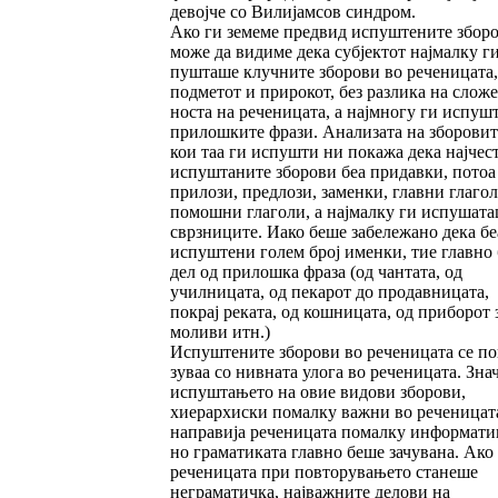
девојче со Вилијам­сов синдром.
Ако ги земеме предвид испуштените збор
мо­­же да видиме дека субјектот најмалку ги
пушташе клучните зборови во реченицата,
под­ме­тот и прирокот, без разлика на сложе
носта на реченицата, а најмногу ги испуш
прилош­ки­те фрази. Анализата на зборовит
кои таа ги испушти ни покажа дека најчес
ис­пу­штаните зборови беа придавки, потоа
прилози, пред­ло­зи, заменки, главни глагол
помошни глаголи, а најмалку ги испушат
сврзниците. Иако бе­ше забележано дека бе
испуштени го­лем број именки, тие главно 
дел од прилош­ка фраза (од чантата, од
училницата, од пекарот до про­давницата,
покрај реката, од кошницата, од при­борот 
моливи итн.)
Испуштените зборови во реченицата се по
зу­ваа со нивната улога во реченицата. Зна
ис­пуш­тањето на овие видови зборови,
хиерархис­ки помалку важни во реченицата
направија реченицата помалку информати
но грама­ти­­ката главно беше зачувана. Ако
реченицата при повторувањето станеше
неграматичка, нај­важ­ните делови на