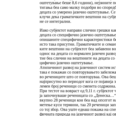
ош­тетување беше 8,6 години), нејзи­ни­те п
тига­ња беа само малку подобри во спо­редб
децата со умерено јазично оште­ту­вање. Се 
клу­чи дека граматичките веш­ти­ни на субј
не се интегрални.
Иако субјек­тот направи слични грешки ка
децата со специфично јазично оштетување
опи­ша­ните спе­цифични карактеристики б
исто така при­­сутни. Граматичките и семан
ките веш­ти­ни на субјектот беа забавени во
однос на де­ца­та со нормален јазичен развој
тие беа слични на вештините на децата со 
ци­фично јазично оштетување.
Атипичниот развој на јазичниот систем ис­
така е покажан со повторувањето забеле­жа
во речениците што се повторуваа. Ова бе
нај­присутно во периодот кога се појавија з
ле­мен број реченици со сменета содржина.
При тес­тот на вовраст од 9,11 г. субјектот 
ја започнуваше реченицата со „Денеска…
вкуп­­но 28 реченици кои беа над опсегот н
ме­­тење куси термини, таа 20 реченици за
со тој збор. Ова уште еднаш покажа на спе­
фичната природа на ја­зичниот развој кај о