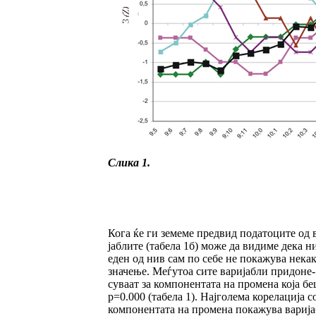
Слика 1.
Кога ќе ги земеме предвид податоците од в
јаб­лите (табела 1б) може да видиме дека ни
еден од нив сам по себе не покажува не­как
значење. Меѓутоа сите варијабли придо­не­
суваат за компонентата на промена која бе
p=0.000 (табела 1). Најголема корелација с
ком­понентата на промена покажува вари­јаб